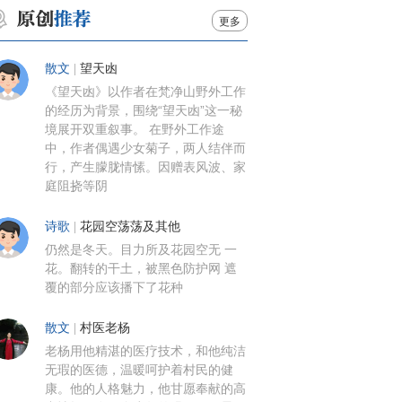
更多
散文
|
望天凼
《望天凼》以作者在梵净山野外工作
的经历为背景，围绕“望天凼”这一秘
境展开双重叙事。 在野外工作途
中，作者偶遇少女菊子，两人结伴而
行，产生朦胧情愫。因赠表风波、家
庭阻挠等阴
诗歌
|
花园空荡荡及其他
仍然是冬天。目力所及花园空无 一
花。翻转的干土，被黑色防护网 遮
覆的部分应该播下了花种
散文
|
村医老杨
老杨用他精湛的医疗技术，和他纯洁
无瑕的医德，温暖呵护着村民的健
康。他的人格魅力，他甘愿奉献的高