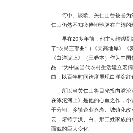
何申、谈歌、关仁山曾被誉为
仁山仍然不知疲倦地驰骋在广阔的
早在20多年前，他主动请缨
了“农民三部曲”（《天高地厚》
《白洋淀上》（三卷本）作为中国
品，“为中国当代农村生活建立宏
曲，以百年时间跨度展现白洋淀红
所以当关仁山将目光投向滹沱
在滹沱河上》是他的心血之作，小说
干分地、乡镇企业兴衰、城镇化改
云，熔铸于洪、白、邢三姓家族的
面貌的巨大变化。