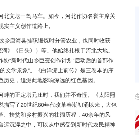
河北文坛三驾马车。如今，河北作协名誉主席关
现实主义创作道路上。
到故乡唐海县挂职锻炼时分管农业，也同时收获
《麦河》《日头》）等。他始终扎根于河北大地。
作协“新时代山乡巨变创作计划”启动后的首部作
阔的文学景象”。《白洋淀上前传》是三卷本的序
色历史，追溯此地影响深远的红色基因。
河畔的正定塔元庄时，我们并不奇怪。《太阳照
描写了20世纪80年代改革春潮初涌以来，大包
革、扶贫和乡村振兴的壮阔历程，40余年的风
命运沉浮之中，可以从中感受到新时代农民精神