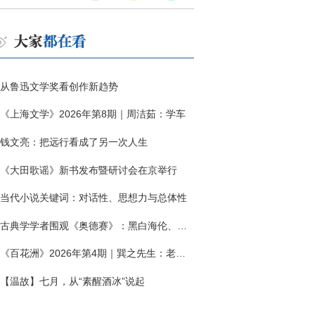
从鲁迅文学奖看创作新趋势
《上海文学》2026年第8期｜周洁茹：学车
钱文亮：把远行看成了另一次人生
《大田歌谣》新书发布暨研讨会在京举行
当代小说关键词：对话性、思想力与总体性
古典学学者围观《奥德赛》：黑白海伦、佩涅罗佩的别针与神秘入侵者
《百花洲》2026年第4期｜巽之先生：老兵朱向前侧记三题
【温故】七月，从“素醒酒冰”说起