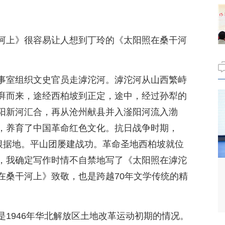
河上》很容易让人想到丁玲的《太阳照在桑干河
事室组织文史官员走滹沱河。滹沱河从山西繁峙
湃而来，途经西柏坡到正定，途中，经过孙犁的
阳新河汇合，再从沧州献县并入滏阳河流入渤
，养育了中国革命红色文化。抗日战争时期，
日根据地。平山团屡建战功。革命圣地西柏坡就位
，我确定写作时情不自禁地写了《太阳照在滹沱
在桑干河上》致敬，也是跨越70年文学传统的精
1946年华北解放区土地改革运动初期的情况。