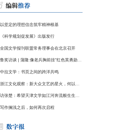
以坚定的理想信念筑牢精神根基
《科学规划促发展》出版发行
全国文学报刊联盟常务理事会在北京召开
鲁奖访谈 | 蒲隆:像老兵胸前挂"红色英勇勋章"
中拉文学：书页之间的跨洋共鸣
浙江文化观察：新大众文艺的星火，何以燎原？
访张楚：希望天津文学如江河奔流般生生不息
写作搁浅之后，如何再次启程