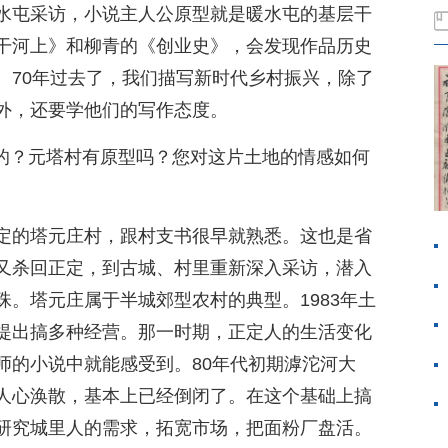
水屯采访，小说主人公原型就是暖水屯的基层干
干河上》和柳青的《创业史》，会发现作品历史
。70年过去了，我们描写新时代乡村振兴，除了
外，还要学他们的写作态度。
”的？元塔村有原型吗？您对这片土地的情感如何
定的塔元庄村，跟村支书很早就熟悉。这也是省
又杀回正定，到古城、村里重新深入采访，潜入
。塔元庄属于半城郊型农村的典型。1983年土
提出搞多种经营。那一时期，正定人的生活变化
师的小说中就能感受到。80年代初期滹沱河大
人心涣散，基本上已经倒闭了。在这个基础上搞
研究城里人的需求，拓宽市场，把面粉厂盘活。