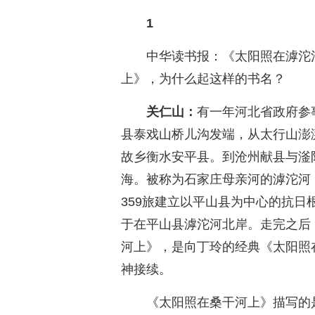
1
中华读书报：《太阳照在滹沱
上》，为什么起这样的书名？
关仁山：
有一年河北省政府参
县泰戏山桥儿沟发端，从太行山澎
故乡衡水安平县。到沧州献县与滏
海。被称为石家庄母亲河的滹沱河
359旅建立以平山县为中心的抗
于在平山县滹沱河北岸。走完之后
河上》，是向丁玲的经典《太阳照
神接续。
《太阳照在桑干河上》描写的是