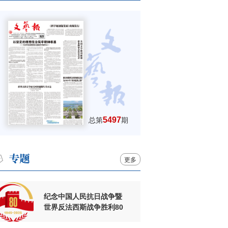
5497
总第
期
更多
纪念中国人民抗日战争暨
世界反法西斯战争胜利80
周年