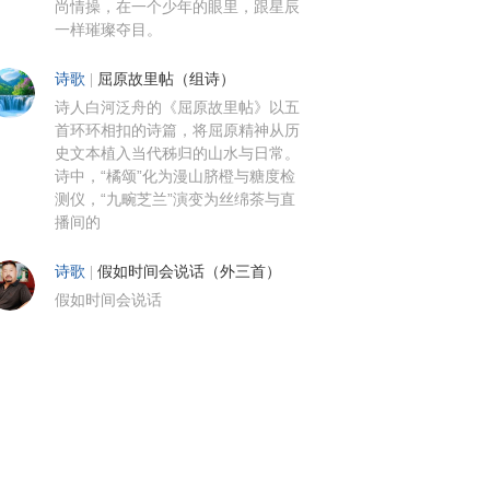
尚情操，在一个少年的眼里，跟星辰
一样璀璨夺目。
诗歌
|
屈原故里帖（组诗）
诗人白河泛舟的《屈原故里帖》以五
首环环相扣的诗篇，将屈原精神从历
史文本植入当代秭归的山水与日常。
诗中，“橘颂”化为漫山脐橙与糖度检
测仪，“九畹芝兰”演变为丝绵茶与直
播间的
诗歌
|
假如时间会说话（外三首）
假如时间会说话