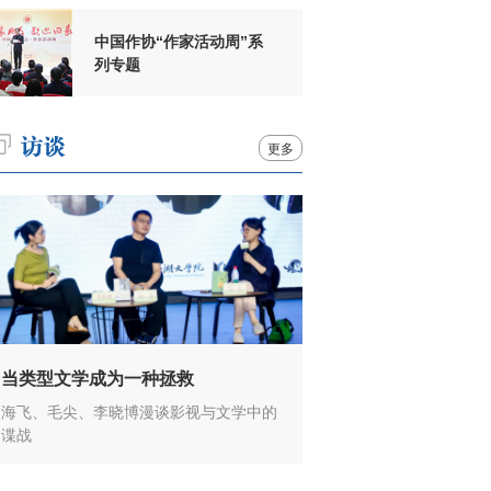
中国作协“作家活动周”系
列专题
更多
当类型文学成为一种拯救
海飞、毛尖、李晓博漫谈影视与文学中的
谍战