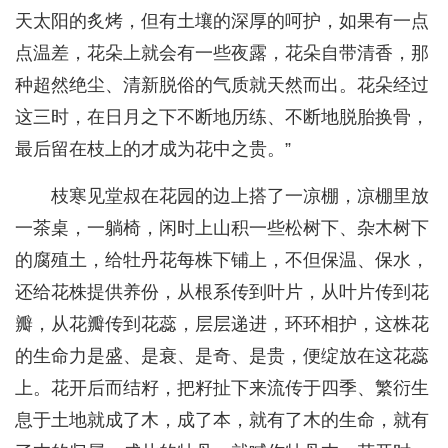
天太阳的炙烤，但有土壤的深厚的呵护，如果有一点
点温差，花朵上就会有一些夜露，花朵自带清香，那
种超然绝尘、清新脱俗的气质就天然而出。花朵经过
这三时，在日月之下不断地历练、不断地脱胎换骨，
最后留在枝上的才成为花中之贵。”
枝寒见堂叔在花园的边上搭了一凉棚，凉棚里放
一茶桌，一躺椅，闲时上山积一些松树下、杂木树下
的腐殖土，给牡丹花每株下铺上，不但保温、保水，
还给花株提供养份，从根系传到叶片，从叶片传到花
瓣，从花瓣传到花蕊，层层递进，环环相护，这株花
的生命力是盛、是衰、是奇、是贵，便绽放在这花蕊
上。花开后而结籽，把籽扯下来流传于四季、繁衍生
息于土地就成了木，成了本，就有了木的生命，就有