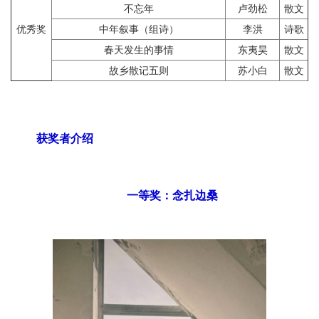
不忘年
卢劲松
散文
优秀奖
中年叙事（组诗）
李洪
诗歌
春天发生的事情
东夷昊
散文
故乡散记五则
苏小白
散文
获奖者介绍
一等奖：念扎边桑