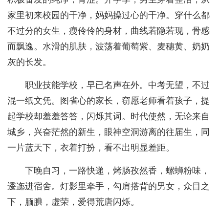
家里初来校园的干净，妈妈操过心的干净。穿什么都
不过分的女生，瘦伶伶的身材，曲线若隐若现，骨感
而飘逸。水滑的肌肤，波荡着葡萄紫、麦穗黄、奶奶
灰的长发。
职业技能学校，早已名声在外。中考无望，不过
混一纸文凭。图省心的家长，窃愿老师看着孩子，提
起学校却羞羞答答，闪烁其词。时代使然，无论来自
城乡，兴奋茫然的新生，眼神空洞游离的往届生，同
一片蓝天下，衣着打扮，看不出明显差距。
下晚自习，一路快递，烤肠孜然香，螺蛳粉味，
逶迤进宿舍。灯影里牵手，勾肩搭背的男女，众目之
下，腼腆，虚荣，爱得荒唐闪烁。