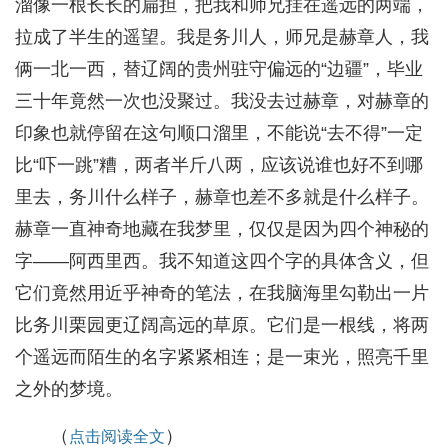
溜像一根长长的扁担，把我和师兄挂在遥远的两端，
拉成了半生的遥望。我是务川人，师兄是赫章人，我
俩一北一西，替辽阔的贵州驻守偏远的“边疆”，毕业
三十年竟然一次也没聚过。我没去过赫章，对赫章的
印象也就停留在这句顺口溜里，不能说“去不得”一定
比“吓一跳”糟，两者半斤八两，应该说谁也好不到哪
里去，务川什么样子，赫章也差不多就是什么样子。
赫章一直神奇地藏在我梦里，仅仅是因为四个神秘的
字——阿西里西。我不知道这四个字的具体含义，但
它们竟然用近乎神奇的笔法，在我脑海里勾勒出一片
比务川栗园更辽阔高远的草原。它们是一根线，将两
个遥远而陌生的名字紧紧相连；是一束光，照亮千里
之外的梦境。
（
）
点击阅读全文