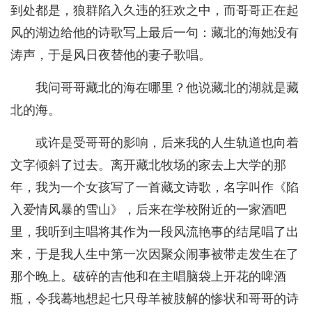
到处都是，狼群陷入久违的狂欢之中，而哥哥正在起
风的湖边给他的诗歌写上最后一句：藏北的海她没有
涛声，于是风日夜替他的妻子歌唱。
我问哥哥藏北的海在哪里？他说藏北的湖就是藏
北的海。
或许是受哥哥的影响，后来我的人生轨道也向着
文字倾斜了过去。离开藏北牧场的家去上大学的那
年，我为一个女孩写了一首藏文诗歌，名字叫作《陷
入爱情风暴的雪山》，后来在学校附近的一家酒吧
里，我听到主唱将其作为一段风流艳事的结尾唱了出
来，于是我人生中第一次因聚众闹事被带走发生在了
那个晚上。破碎的吉他和在主唱脑袋上开花的啤酒
瓶，令我蓦地想起七只母羊被肢解的惨状和哥哥的诗