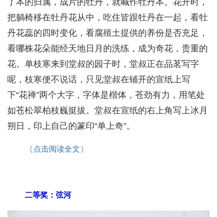
了本的归属，成片的牡丹，就喊作牡丹本。花开时，
把躺椅移在牡丹花从中，吃住皆跟牡丹在一起，看牡
丹花蕊的四时变化，看腐殖土提供的养份是否充足，
看哪株花朵能经天地日月的洗练，成为奇花，贵重的
花。单枝寒来到堂叔的园子时，堂叔正在品茗写字
呢，枝寒便不说话，只见堂叔在铺开的宣纸上写
下“花禅”两个大字，字体是楷体，苍劲有力，用笔处
如苍松翠柏枝巍挺拔。堂叔在宣纸的右上角写上冰月
朔日，印上自己的篆印“单上奇”。
（
）
点击阅读全文
二等奖：弦河