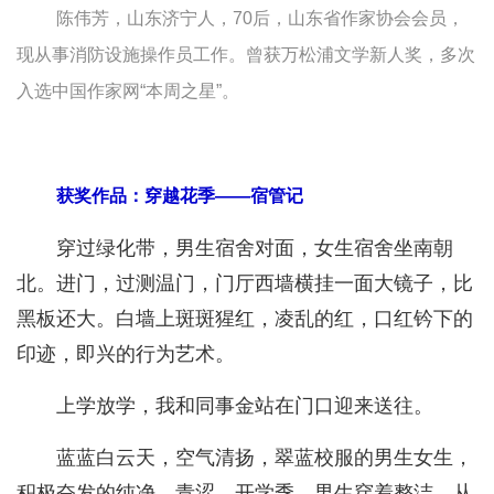
陈伟芳，山东济宁人，70后，山东省作家协会会员，
现从事消防设施操作员工作。曾获万松浦文学新人奖，多次
入选中国作家网“本周之星”。
获奖作品：穿越花季——宿管记
穿过绿化带，男生宿舍对面，女生宿舍坐南朝
北。进门，过测温门，门厅西墙横挂一面大镜子，比
黑板还大。白墙上斑斑猩红，凌乱的红，口红钤下的
印迹，即兴的行为艺术。
上学放学，我和同事金站在门口迎来送往。
蓝蓝白云天，空气清扬，翠蓝校服的男生女生，
积极奋发的纯净，青涩。开学季，男生穿着整洁，从