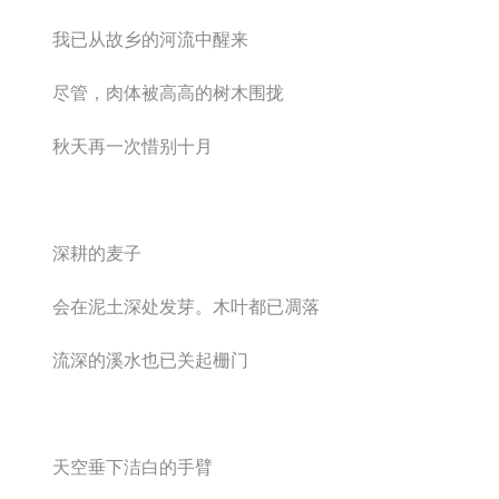
我已从故乡的河流中醒来
尽管，肉体被高高的树木围拢
秋天再一次惜别十月
深耕的麦子
会在泥土深处发芽。木叶都已凋落
流深的溪水也已关起栅门
天空垂下洁白的手臂