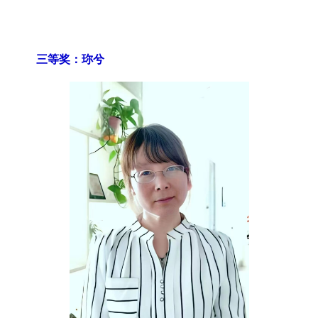
三等奖：珎兮