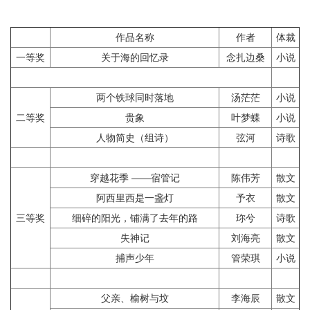
作品名称
作者
体裁
一等奖
关于海的回忆录
念扎边桑
小说
两个铁球同时落地
汤茫茫
小说
二等奖
贵象
叶梦蝶
小说
人物简史（组诗）
弦河
诗歌
穿越花季 ——宿管记
陈伟芳
散文
阿西里西是一盏灯
予衣
散文
三等奖
细碎的阳光，铺满了去年的路
珎兮
诗歌
失神记
刘海亮
散文
捕声少年
管荣琪
小说
父亲、榆树与坟
李海辰
散文