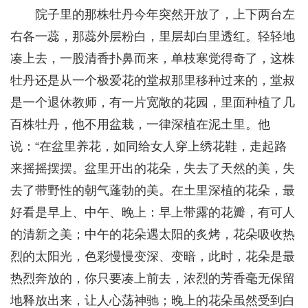
院子里的那株牡丹今年突然开放了，上下两台左
右各一蕊，那蕊外层粉白，里层却白里透红。轻轻地
凑上去，一股清香扑鼻而来，单枝寒觉得奇了，这株
牡丹还是从一个极爱花的堂叔那里移种过来的，堂叔
是一个退休教师，有一片宽敞的花园，里面种植了几
百株牡丹，他不用盆栽，一律深植在泥土里。他
说：“在盆里养花，如同给女人穿上绣花鞋，走起路
来摇摇摆摆。盆里开出的花朵，失去了天然的美，失
去了带野性的朝气蓬勃的美。在土里深植的花朵，最
好看是早上、中午、晚上：早上带露的花瓣，有可人
的清新之美；中午的花朵遇太阳的炙烤，花朵吸收热
烈的太阳光，色彩慢慢变深、变暗，此时，花朵是最
热烈奔放的，你只要凑上前去，浓烈的芳香毫无保留
地释放出来，让人心荡神驰；晚上的花朵虽然受到白