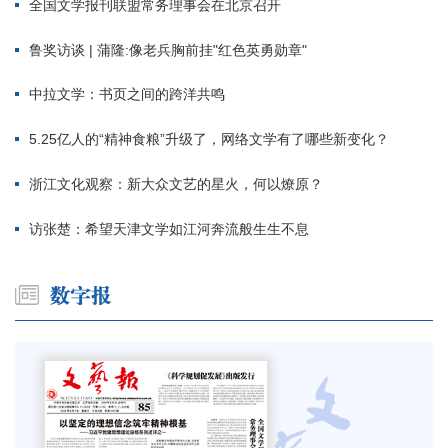
全国文学报刊联盟常务理事会在北京召开
鲁奖访谈 | 蒲隆:像老兵胸前挂"红色英勇勋章"
中拉文学：书页之间的跨洋共鸣
5.25亿人的“精神食粮”升级了，网络文学有了哪些新变化？
浙江文化观察：新大众文艺的星火，何以燎原？
访张楚：希望天津文学如江河奔流般生生不息