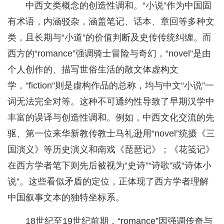
中西文类概念的创造性调和。“小说”作为中国固
有术语，内涵驳杂，涵盖笔记、话本、章回等多种文
类，且长期与“小道”的价值判断及史传传统纠缠。而
西方的“romance”强调骑士冒险与奇幻，“novel”是由
个人创作的、描写世俗生活的散文体虚构文
学，“fiction”则是虚构作品的总称，均与中文“小说”一
词无法完全对等。这种不可通约性导致了早期汉学中
丰富的误译与创造性调和。例如，中西文化交流的先
驱、第一位来华新教传教士马礼逊用“novel”统摄《三
国演义》等历史演义和南戏《琵琶记》；《花笺记》
在西方学者笔下则先后被视为“史诗”“诗歌”或“诗体小
说”。这些看似矛盾的定位，正体现了西方学者理解
中国叙事文本的独特坐标系。
18世纪至19世纪前期，“romance”因强调传奇与