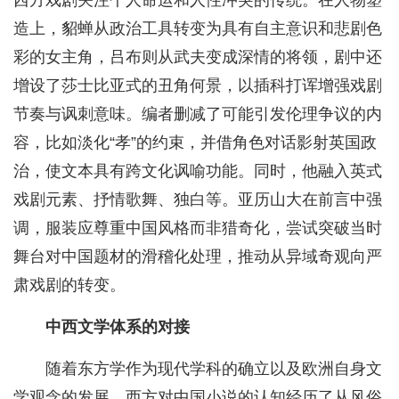
西方戏剧关注个人命运和人性冲突的传统。在人物塑
造上，貂蝉从政治工具转变为具有自主意识和悲剧色
彩的女主角，吕布则从武夫变成深情的将领，剧中还
增设了莎士比亚式的丑角何景，以插科打诨增强戏剧
节奏与讽刺意味。编者删减了可能引发伦理争议的内
容，比如淡化“孝”的约束，并借角色对话影射英国政
治，使文本具有跨文化讽喻功能。同时，他融入英式
戏剧元素、抒情歌舞、独白等。亚历山大在前言中强
调，服装应尊重中国风格而非猎奇化，尝试突破当时
舞台对中国题材的滑稽化处理，推动从异域奇观向严
肃戏剧的转变。
中西文学体系的对接
随着东方学作为现代学科的确立以及欧洲自身文
学观念的发展，西方对中国小说的认知经历了从风俗