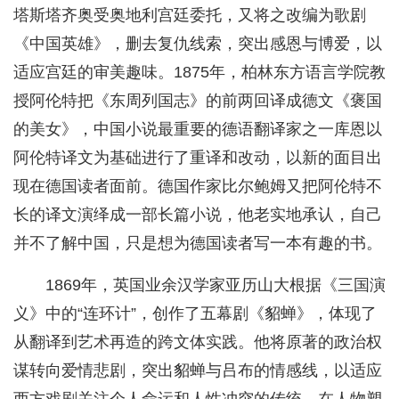
塔斯塔齐奥受奥地利宫廷委托，又将之改编为歌剧
《中国英雄》，删去复仇线索，突出感恩与博爱，以
适应宫廷的审美趣味。1875年，柏林东方语言学院教
授阿伦特把《东周列国志》的前两回译成德文《褒国
的美女》，中国小说最重要的德语翻译家之一库恩以
阿伦特译文为基础进行了重译和改动，以新的面目出
现在德国读者面前。德国作家比尔鲍姆又把阿伦特不
长的译文演绎成一部长篇小说，他老实地承认，自己
并不了解中国，只是想为德国读者写一本有趣的书。
1869年，英国业余汉学家亚历山大根据《三国演
义》中的“连环计”，创作了五幕剧《貂蝉》，体现了
从翻译到艺术再造的跨文体实践。他将原著的政治权
谋转向爱情悲剧，突出貂蝉与吕布的情感线，以适应