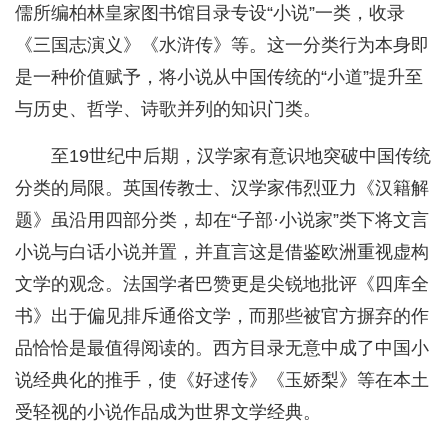
儒所编柏林皇家图书馆目录专设“小说”一类，收录
《三国志演义》《水浒传》等。这一分类行为本身即
是一种价值赋予，将小说从中国传统的“小道”提升至
与历史、哲学、诗歌并列的知识门类。
至19世纪中后期，汉学家有意识地突破中国传统
分类的局限。英国传教士、汉学家伟烈亚力《汉籍解
题》虽沿用四部分类，却在“子部·小说家”类下将文言
小说与白话小说并置，并直言这是借鉴欧洲重视虚构
文学的观念。法国学者巴赞更是尖锐地批评《四库全
书》出于偏见排斥通俗文学，而那些被官方摒弃的作
品恰恰是最值得阅读的。西方目录无意中成了中国小
说经典化的推手，使《好逑传》《玉娇梨》等在本土
受轻视的小说作品成为世界文学经典。