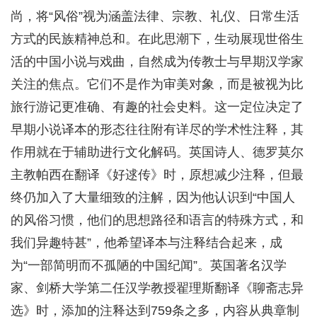
尚，将“风俗”视为涵盖法律、宗教、礼仪、日常生活
方式的民族精神总和。在此思潮下，生动展现世俗生
活的中国小说与戏曲，自然成为传教士与早期汉学家
关注的焦点。它们不是作为审美对象，而是被视为比
旅行游记更准确、有趣的社会史料。这一定位决定了
早期小说译本的形态往往附有详尽的学术性注释，其
作用就在于辅助进行文化解码。英国诗人、德罗莫尔
主教帕西在翻译《好逑传》时，原想减少注释，但最
终仍加入了大量细致的注解，因为他认识到“中国人
的风俗习惯，他们的思想路径和语言的特殊方式，和
我们异趣特甚”，他希望译本与注释结合起来，成
为“一部简明而不孤陋的中国纪闻”。英国著名汉学
家、剑桥大学第二任汉学教授翟理斯翻译《聊斋志异
选》时，添加的注释达到759条之多，内容从典章制