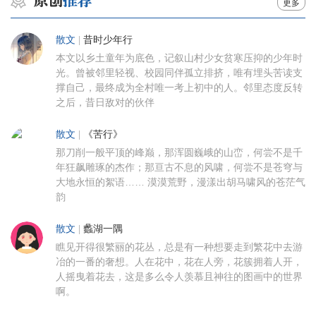
更多
散文
|
昔时少年行
本文以乡土童年为底色，记叙山村少女贫寒压抑的少年时
光。曾被邻里轻视、校园同伴孤立排挤，唯有埋头苦读支
撑自己，最终成为全村唯一考上初中的人。邻里态度反转
之后，昔日敌对的伙伴
散文
|
《苦行》
那刀削一般平顶的峰巅，那浑圆巍峨的山峦，何尝不是千
年狂飙雕琢的杰作；那亘古不息的风啸，何尝不是苍穹与
大地永恒的絮语…… 漠漠荒野，漫漾出胡马啸风的苍茫气
韵
散文
|
蠡湖一隅
瞧见开得很繁丽的花丛，总是有一种想要走到繁花中去游
冶的一番的奢想。人在花中，花在人旁，花簇拥着人开，
人摇曳着花去，这是多么令人羡慕且神往的图画中的世界
啊。