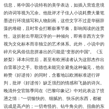
信息，将中国小说特有的美学表达，如插入营造意境
的诗词等视为冗余。他批评才子佳人小说耗费大量笔
墨进行环境描写和人物刻画，这些文字不过是华丽辞
藻的堆砌，且时常会打断叙事节奏，影响阅读的连贯
性。这折射出早期汉学的一种倾向，即将非西方文学
视为文化标本而非独立的艺术体系。此外，小说中的
碎片化风俗信息拼凑出的只能是“变形的中国”。《玉
娇梨》译本问世后，甚至有欧洲读者认为这部杰作出
自雷慕沙之手。歌德也未能完全避免这种偏见，他在
称赞《好逑传》的同时，含蓄地以欧洲标准进行评
判，批评《好逑传》缺乏强烈的情感和飞扬的诗兴。
晚清外交官陈季同在《巴黎印象记》中对此表达了愤
懑之情：“一切愉快的、细腻的、快乐的东西，都被
说成是高卢的；一切奇怪的、钻牛角尖的、扭曲的东