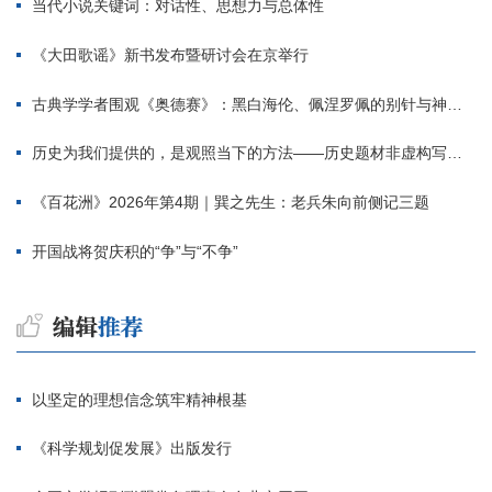
当代小说关键词：对话性、思想力与总体性
《大田歌谣》新书发布暨研讨会在京举行
古典学学者围观《奥德赛》：黑白海伦、佩涅罗佩的别针与神秘入侵者
历史为我们提供的，是观照当下的方法——历史题材非虚构写作多人谈
《百花洲》2026年第4期｜巽之先生：老兵朱向前侧记三题
开国战将贺庆积的“争”与“不争”
以坚定的理想信念筑牢精神根基
《科学规划促发展》出版发行