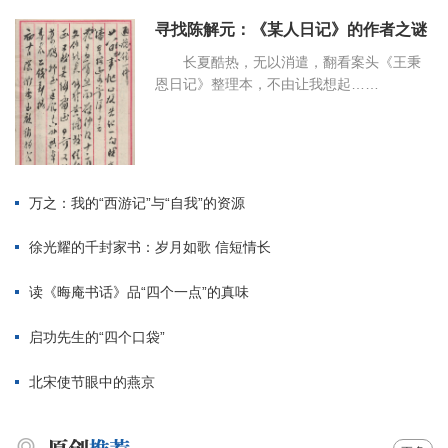
寻找陈解元：《某人日记》的作者之谜
长夏酷热，无以消遣，翻看案头《王秉
恩日记》整理本，不由让我想起……
万之：我的“西游记”与“自我”的资源
徐光耀的千封家书：岁月如歌 信短情长
读《晦庵书话》品“四个一点”的真味
启功先生的“四个口袋”
北宋使节眼中的燕京