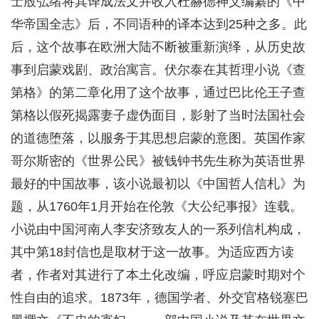
士殷弘绪将其译成法文并收入杜赫德神父编纂的《中
华帝国全志》后，不同语种的译本达到25种之多。此
后，这个故事在欧洲大陆不断被重新演绎，从历史故
事到启蒙戏剧、政治寓言。伏尔泰在其哲理小说《查
第格》的第二章化用了这个故事，通过巴比伦王子查
第格以假死揭露妻子虚伪面目，影射了当时法国社会
的道德堕落，以服务于其思想启蒙的意图。英国作家
哥尔斯密的《世界公民》被钱钟书先生称为英语世界
最好的中国故事，该小说最初以《中国哲人信札》为
题，从1760年1月开始在伦敦《大公纪事报》连载。
小说由中国河南人李安济致友人的一系列信札构成，
其中第18封信也是取材于这一故事。为适应西方读
者，作者对其进行了本土化改编，呼应启蒙时期对个
性自由的追求。1873年，德国学者、外交官格锐塞巴