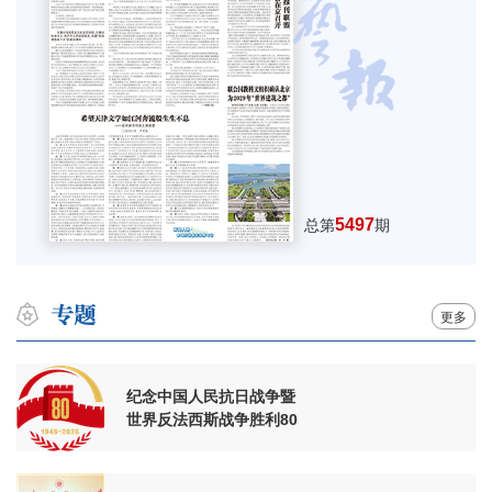
5497
总第
期
更多
纪念中国人民抗日战争暨
世界反法西斯战争胜利80
周年