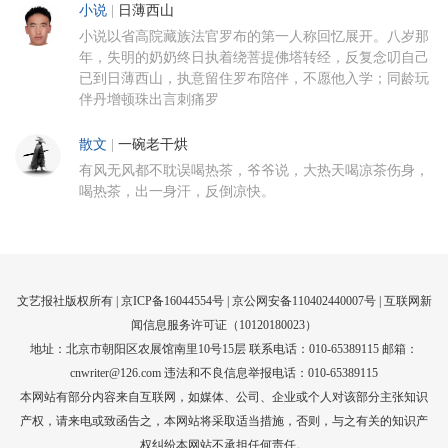
小说
|
日薄西山
小说以省高院藏族法官罗布的第一人称回忆展开。八岁那
年，失明的奶奶终日执着绕菩提佛塔转经，反复念叨自己
已到日薄西山，执意留住罗布陪伴，不愿他入学；同龄玩
伴丹增顿珠出言刺痛罗
散文
|
一碗老干烘
有风无风都不耽误喝热茶，爷爷说，大热天喝凉茶伤身，
喝热茶，出一身汗，反倒凉快。
文艺报社版权所有 |
京ICP备16044554号
| 京公网安备110402440007号 |
互联网新
闻信息服务许可证（10120180023）
地址：北京市朝阳区农展馆南里10号15层 联系电话：010-65389115 邮箱：
cnwriter@126.com 违法和不良信息举报电话：010-65389115
本网站有部分内容来自互联网，如媒体、公司、企业或个人对该部分主张知识
产权，请来电或致函告之，本网站将采取适当措施，否则，与之有关的知识产
权纠纷本网站不承担任何责任。