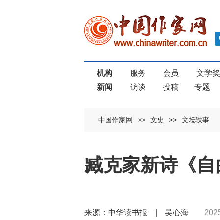
机构
服务
会员
文学
新闻
访谈
投稿
专题
中国作家网
>>
文史
>>
文坛轶事
臧克家新诗《自
来源：中华读书报 | 吴心海
202