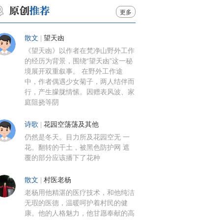
更多
散文
|
望天凼
《望天凼》以作者在梵净山野外工作
的经历为背景，围绕“望天凼”这一秘
境展开双重叙事。 在野外工作途
中，作者偶遇少女菊子，两人结伴而
行，产生朦胧情愫。因赠表风波、家
庭阻挠等阴
诗歌
|
花园空荡荡及其他
仍然是冬天。目力所及花园空无 一
花。翻转的干土，被黑色防护网 遮
覆的部分应该播下了花种
散文
|
村医老杨
老杨用他精湛的医疗技术，和他纯洁
无瑕的医德，温暖呵护着村民的健
康。他的人格魅力，他甘愿奉献的高