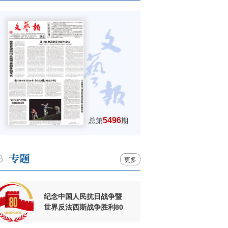
5496
总第
期
更多
纪念中国人民抗日战争暨
世界反法西斯战争胜利80
周年