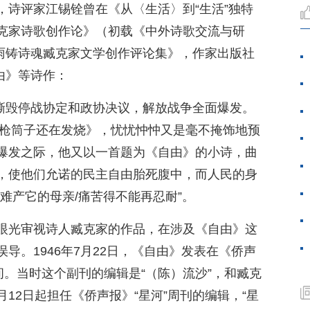
，诗评家江锡铨曾在《从〈生活〉到“生活”独特
克家诗歌创作论》（初载《中外诗歌交流与研
风雨铸诗魂臧克家文学创作评论集》，作家出版社
自由》等诗作：
府撕毁停战协定和政协决议，解放战争全面爆发。
《枪筒子还在发烧》，忧忧忡忡又是毫不掩饰地预
爆发之际，他又以一首题为《自由》的小诗，曲
，使他们允诺的民主自由胎死腹中，而人民的身
难产它的母亲/痛苦得不能再忍耐”。
眼光审视诗人臧克家的作品，在涉及《自由》这
导。1946年7月22日，《自由》发表在《侨声
间。当时这个副刊的编辑是“（陈）流沙”，和臧克
12日起担任《侨声报》“星河”周刊的编辑，“星