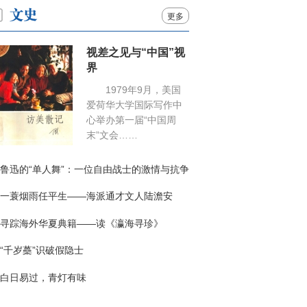
更多
视差之见与“中国”视
界
1979年9月，美国
爱荷华大学国际写作中
心举办第一届“中国周
末”文会……
鲁迅的“单人舞”：一位自由战士的激情与抗争
一蓑烟雨任平生——海派通才文人陆澹安
寻踪海外华夏典籍——读《瀛海寻珍》
“千岁蘽”识破假隐士
白日易过，青灯有味