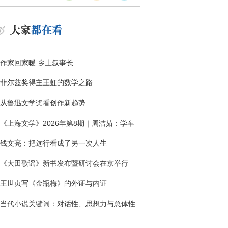
作家回家暖 乡土叙事长
菲尔兹奖得主王虹的数学之路
从鲁迅文学奖看创作新趋势
《上海文学》2026年第8期｜周洁茹：学车
钱文亮：把远行看成了另一次人生
《大田歌谣》新书发布暨研讨会在京举行
王世贞写《金瓶梅》的外证与内证
当代小说关键词：对话性、思想力与总体性