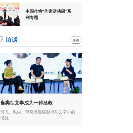
中国作协“作家活动周”系
列专题
更多
当类型文学成为一种拯救
海飞、毛尖、李晓博漫谈影视与文学中的
谍战