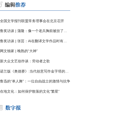
全国文学报刊联盟常务理事会在北京召开
鲁奖访谈 | 蒲隆：像一个老兵胸前被挂了一枚“红色英勇勋章”
鲁奖访谈 | 张芸：AI在翻译文学作品时有明显局限
网文独家 | 晚熟的“大神”
新大众文艺创作谈：劳动者之歌
诺兰版《奥德赛》:当代创意写作金字塔的宏伟与平庸
鲁迅的“单人舞”：一位自由战士的激情与抗争
在地文化：如何保护散落的文化“繁星”