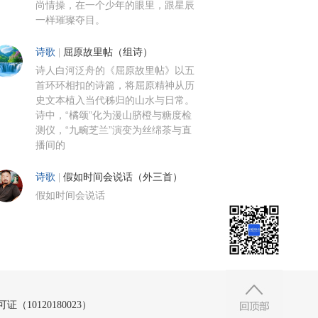
尚情操，在一个少年的眼里，跟星辰
一样璀璨夺目。
诗歌
|
屈原故里帖（组诗）
诗人白河泛舟的《屈原故里帖》以五
首环环相扣的诗篇，将屈原精神从历
史文本植入当代秭归的山水与日常。
诗中，“橘颂”化为漫山脐橙与糖度检
测仪，“九畹芝兰”演变为丝绵茶与直
播间的
诗歌
|
假如时间会说话（外三首）
假如时间会说话
10120180023）