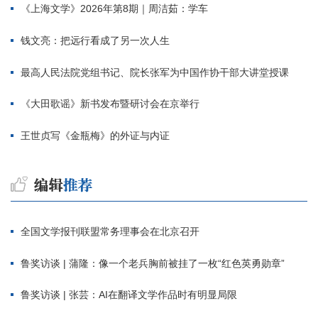
《上海文学》2026年第8期｜周洁茹：学车
钱文亮：把远行看成了另一次人生
最高人民法院党组书记、院长张军为中国作协干部大讲堂授课
《大田歌谣》新书发布暨研讨会在京举行
王世贞写《金瓶梅》的外证与内证
全国文学报刊联盟常务理事会在北京召开
鲁奖访谈 | 蒲隆：像一个老兵胸前被挂了一枚“红色英勇勋章”
鲁奖访谈 | 张芸：AI在翻译文学作品时有明显局限