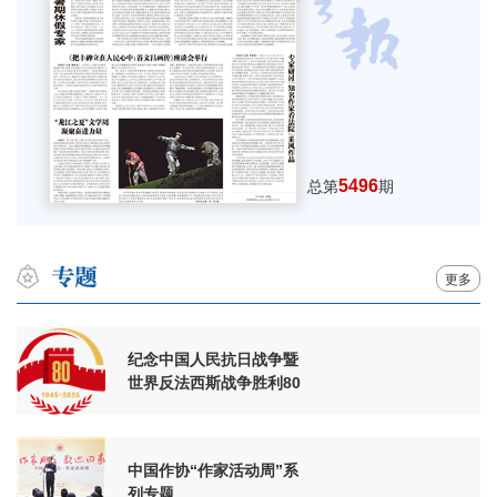
5496
总第
期
更多
纪念中国人民抗日战争暨
世界反法西斯战争胜利80
周年
中国作协“作家活动周”系
列专题