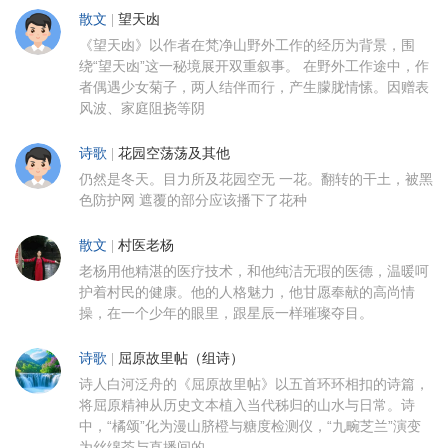
散文
|
望天凼
《望天凼》以作者在梵净山野外工作的经历为背景，围
绕“望天凼”这一秘境展开双重叙事。 在野外工作途中，作
者偶遇少女菊子，两人结伴而行，产生朦胧情愫。因赠表
风波、家庭阻挠等阴
诗歌
|
花园空荡荡及其他
仍然是冬天。目力所及花园空无 一花。翻转的干土，被黑
色防护网 遮覆的部分应该播下了花种
散文
|
村医老杨
老杨用他精湛的医疗技术，和他纯洁无瑕的医德，温暖呵
护着村民的健康。他的人格魅力，他甘愿奉献的高尚情
操，在一个少年的眼里，跟星辰一样璀璨夺目。
诗歌
|
屈原故里帖（组诗）
诗人白河泛舟的《屈原故里帖》以五首环环相扣的诗篇，
将屈原精神从历史文本植入当代秭归的山水与日常。诗
中，“橘颂”化为漫山脐橙与糖度检测仪，“九畹芝兰”演变
为丝绵茶与直播间的