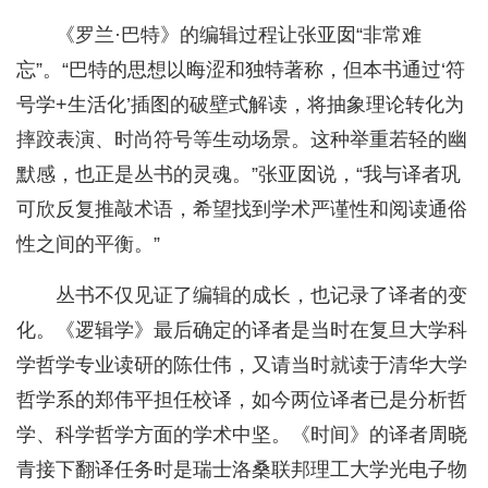
《罗兰·巴特》的编辑过程让张亚囡“非常难
忘”。“巴特的思想以晦涩和独特著称，但本书通过‘符
号学+生活化’插图的破壁式解读，将抽象理论转化为
摔跤表演、时尚符号等生动场景。这种举重若轻的幽
默感，也正是丛书的灵魂。”张亚囡说，“我与译者巩
可欣反复推敲术语，希望找到学术严谨性和阅读通俗
性之间的平衡。”
丛书不仅见证了编辑的成长，也记录了译者的变
化。《逻辑学》最后确定的译者是当时在复旦大学科
学哲学专业读研的陈仕伟，又请当时就读于清华大学
哲学系的郑伟平担任校译，如今两位译者已是分析哲
学、科学哲学方面的学术中坚。《时间》的译者周晓
青接下翻译任务时是瑞士洛桑联邦理工大学光电子物