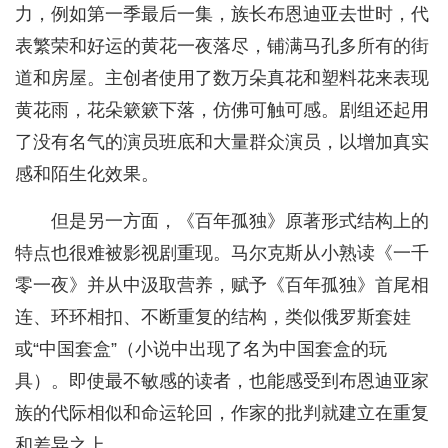
力，例如第一季最后一集，族长布恩迪亚去世时，代
表繁荣和好运的黄花一夜落尽，铺满马孔多所有的街
道和房屋。主创者使用了数万朵真花和塑料花来表现
黄花雨，花朵簌簌下落，仿佛可触可感。剧组还起用
了没有名气的演员班底和大量群众演员，以增加真实
感和陌生化效果。
但是另一方面，《百年孤独》原著形式结构上的
特点也很难被影视剧重现。马尔克斯从小熟读《一千
零一夜》并从中汲取营养，赋予《百年孤独》首尾相
连、环环相扣、不断重复的结构，类似俄罗斯套娃
或“中国套盒”（小说中出现了名为中国套盒的玩
具）。即使最不敏感的读者，也能感受到布恩迪亚家
族的代际相似和命运轮回，作家的批判就建立在重复
和差异之上。