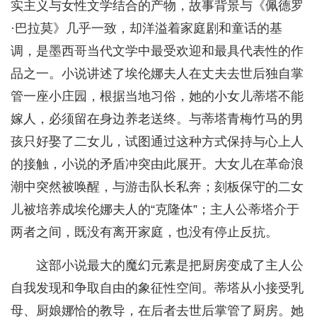
实主义与女性文学结合的产物，故事背景与《佩德罗
·巴拉莫》几乎一致，却洋溢着家庭剧和童话的基
调，是墨西哥当代文学中最受欢迎和最具代表性的作
品之一。小说讲述了埃伦娜夫人在丈夫去世后独自掌
管一座小庄园，根据当地习俗，她的小女儿蒂塔不能
嫁人，必须留在身边养老送终。与蒂塔青梅竹马的男
孩只好娶了二女儿，试图通过这种方式保持与心上人
的接触，小说的矛盾冲突由此展开。大女儿在革命浪
潮中突然被唤醒，与游击队长私奔；刻板保守的二女
儿被培养成埃伦娜夫人的“克隆体”；主人公蒂塔介于
两者之间，既没有离开家庭，也没有停止反抗。
这部小说最大的魔幻元素是把厨房变成了主人公
自我发现和争取自由的象征性空间。蒂塔从小接受乳
母、厨娘娜恰的教导，在后者去世后掌管了厨房。她