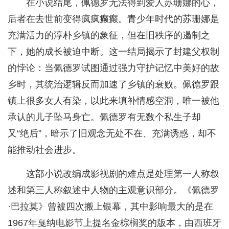
在小说结尾，佩德罗无法得到爱人苏珊娜的心，
后者在去世前变得疯疯癫癫。青少年时代的苏珊娜是
充满活力的淳朴乡镇的象征，但在旧秩序的遏制之
下，她的成长被迫中断。这一结局揭示了封建父权制
的悖论：当佩德罗试图通过强力守护记忆中美好的故
乡时，其统治逻辑反而加速了乡镇的衰败。佩德罗跟
镇上很多女人有染，以此来填补情感空洞，唯一被他
承认的儿子坠马身亡。佩德罗有无数个私生子却
又“绝后”，暗示了旧观念无处不在、充满诱惑，却不
能推动社会进步。
这部小说改编成影视剧的难点是处理第一人称叙
述和第三人称叙述中人物的主观意识部分。《佩德罗
·巴拉莫》曾被四次搬上银幕，其中影响最大的是在
1967年戛纳电影节上提名金棕榈奖的版本，由西班牙