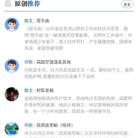
更多
散文
|
望天凼
《望天凼》以作者在梵净山野外工作的经历为背景，围
绕“望天凼”这一秘境展开双重叙事。 在野外工作途中，作
者偶遇少女菊子，两人结伴而行，产生朦胧情愫。因赠表
风波、家庭阻挠等阴
诗歌
|
花园空荡荡及其他
仍然是冬天。目力所及花园空无 一花。翻转的干土，被黑
色防护网 遮覆的部分应该播下了花种
散文
|
村医老杨
老杨用他精湛的医疗技术，和他纯洁无瑕的医德，温暖呵
护着村民的健康。他的人格魅力，他甘愿奉献的高尚情
操，在一个少年的眼里，跟星辰一样璀璨夺目。
诗歌
|
屈原故里帖（组诗）
诗人白河泛舟的《屈原故里帖》以五首环环相扣的诗篇，