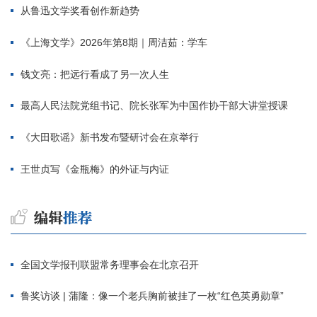
从鲁迅文学奖看创作新趋势
《上海文学》2026年第8期｜周洁茹：学车
钱文亮：把远行看成了另一次人生
最高人民法院党组书记、院长张军为中国作协干部大讲堂授课
《大田歌谣》新书发布暨研讨会在京举行
王世贞写《金瓶梅》的外证与内证
全国文学报刊联盟常务理事会在北京召开
鲁奖访谈 | 蒲隆：像一个老兵胸前被挂了一枚“红色英勇勋章”