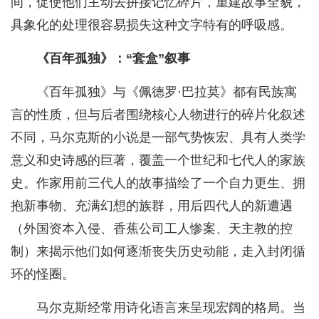
间，促使他们主动去拼接记忆碎片，重建故事全貌，
具象化的处理很容易损失这种文字特有的呼吸感。
《百年孤独》：“套盒”叙事
《百年孤独》与《佩德罗·巴拉莫》都有民族寓
言的性质，但与后者围绕核心人物进行的碎片化叙述
不同，马尔克斯的小说是一部气势恢宏、具有人类学
意义和史诗感的巨著，覆盖一个世纪和七代人的家族
史。作家用前三代人的故事描绘了一个自力更生、拥
抱新事物、充满幻想的族群，用后四代人的新遭遇
（外国资本入侵、香蕉公司工人惨案、天主教的控
制）来揭示他们如何逐渐丧失历史动能，走入封闭循
环的怪圈。
马尔克斯经常用诗化语言来呈现宏阔的格局。当