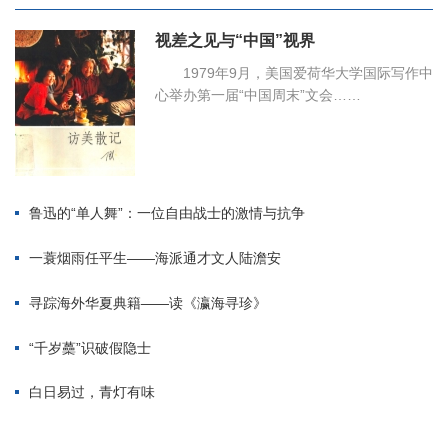
视差之见与“中国”视界
1979年9月，美国爱荷华大学国际写作中
心举办第一届“中国周末”文会……
鲁迅的“单人舞”：一位自由战士的激情与抗争
一蓑烟雨任平生——海派通才文人陆澹安
寻踪海外华夏典籍——读《瀛海寻珍》
“千岁蘽”识破假隐士
白日易过，青灯有味