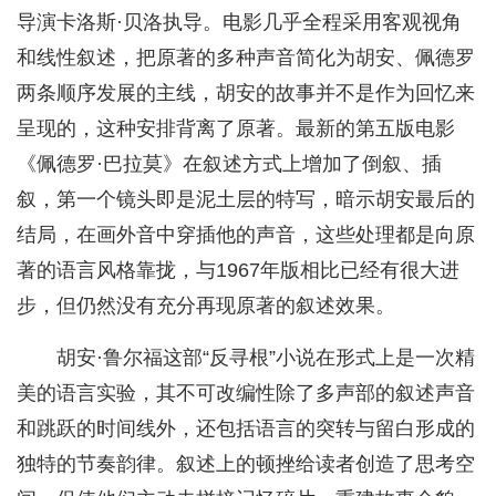
导演卡洛斯·贝洛执导。电影几乎全程采用客观视角
和线性叙述，把原著的多种声音简化为胡安、佩德罗
两条顺序发展的主线，胡安的故事并不是作为回忆来
呈现的，这种安排背离了原著。最新的第五版电影
《佩德罗·巴拉莫》在叙述方式上增加了倒叙、插
叙，第一个镜头即是泥土层的特写，暗示胡安最后的
结局，在画外音中穿插他的声音，这些处理都是向原
著的语言风格靠拢，与1967年版相比已经有很大进
步，但仍然没有充分再现原著的叙述效果。
胡安·鲁尔福这部“反寻根”小说在形式上是一次精
美的语言实验，其不可改编性除了多声部的叙述声音
和跳跃的时间线外，还包括语言的突转与留白形成的
独特的节奏韵律。叙述上的顿挫给读者创造了思考空