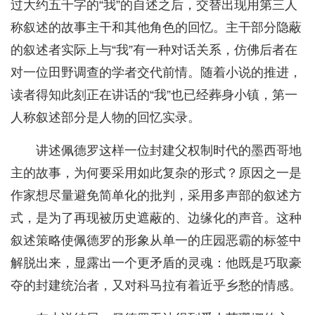
过大约五千字的“我”的自述之后，交替出现用第三人
称叙述的故事主干和其他角色的回忆。主干部分隐蔽
的叙述者实际上与“我”有一种对话关系，仿佛后者在
对一位田野调查的学者交代前情。随着小说的推进，
读者得知此刻正在讲话的“我”也已经葬身小镇，第一
人称叙述部分是人物的回忆实录。
讲述佩德罗这样一位封建父权制时代的墨西哥地
主的故事，为何要采用如此复杂的形式？原因之一是
作家想尽量避免简单化的批判，采用多声部的叙述方
式，是为了再现被历史遮蔽的、边缘化的声音。这种
叙述策略使佩德罗的形象从单一的庄园恶霸的标签中
解脱出来，显露出一个更矛盾的灵魂：他既是巧取豪
夺的封建统治者，又对科马拉有着近乎乡愁的情感。