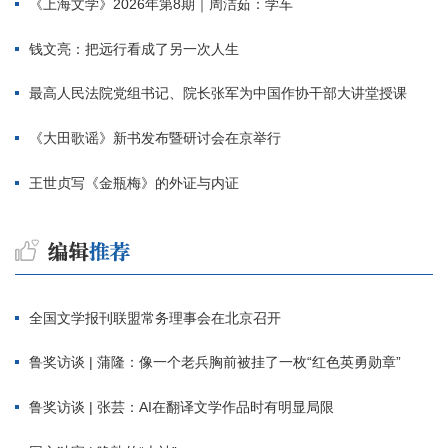
《上海文学》2026年第8期｜周洁茹：学车
钱文亮：把远行看成了另一次人生
最高人民法院党组书记、院长张军为中国作协干部大讲堂授课
《大田歌谣》新书发布暨研讨会在京举行
王世贞写《金瓶梅》的外证与内证
全国文学报刊联盟常务理事会在北京召开
鲁奖访谈 | 蒲隆：像一个老兵胸前被挂了一枚“红色英勇勋章”
鲁奖访谈 | 张芸：AI在翻译文学作品时有明显局限