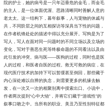
院的护士，她的病号是一只年迈垂危的金毛，而金毛
的主人，是一位体面优渥、思路清晰同时善解人意的
老太太。这一结构下，暮年叙事，人与宠物的休戚与
共，不同阶层之间的互相探访等深具当下性的问题，
在作者机锋处处的描述中得以充分展开。写狗是为了
写人，写人在面对同一问题时的不同立场以及立场的
变化，写对于善恶生死等终极命题的不同看法以及由
此引发的冲突。病与医——医狗的过程，同时也是医
人的过程，和医者自医的过程。救无可救的病症，在
现代医疗技术的加持下可以暂缓甚至倒回，那些藏于
内心深处难以自辨的执念，则需要更多的机缘去触
发，在一次又一次的相聚别离中摸索出口。小说中，
作者两次提到“心中大恸”，并将它们藏于“游戏性”的
叙事口吻之中。当所有的职业、美丑乃至性别特征都