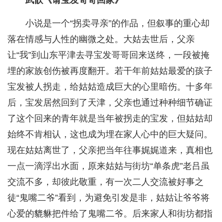
武歆《请宝发哥哥回家》
小说是一个“拐卖寻亲”的作品，但叙事的重心却
落在情感与人性的幽微之处。大姑去世后，父亲
让“我”到山东平津去寻宝发哥哥回来送终，一段被掩
埋的家族创伤被再度翻开。若干年前姑姑最爱的孩子
宝发被人拐走，给姑姑造成巨大的心里暗伤。十多年
后，宝发居然回到了天津，父亲也通过种种细节确证
了这个回来的青年就是当年被拐走的宝发，但姑姑却
始终不肯相认，这也成为埋在家人心中的巨大疑问。
现在姑姑离世了，父亲把当年往事娓娓道来，真相也
一点一滴浮出水面，原来姑姑与街坊“单条虎”老吕虽
交流不多，却彼此敬重，有一次二人交流被好事之
徒“鬼嘴二爷”看到，为避免引发是非，姑姑让爷爷将
心爱的貔貅把件给了鬼嘴二爷。后来家人和街坊都指