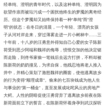
经单纯、澄明的青年时代，以及这种单纯、澄明因为
欲望作祟而被玷污成一个困扰他终生的梦魇的离奇经
历。但这个梦魇却又始终保持着一种“单纯”而“澄
明”的状态：在冬日的清晨，一个年轻、漂亮的女孩
子从河对岸走来，穿过薄雾走进一片小树林中……三
十年前，十八岁的汪勇意外得知自己心爱的女子陈新
荷受到恶少阿端和魏祥的侮辱，愤恨交加的他决定铤
而走险，到佟爷家偷一笔钱后去远方打拼，不料却被
陈新荷的奶奶撞见，为求自保，他残忍地将老人推入
井中，并精心策划了激怒魏祥的圈套，使他逃离故乡
的行为变得“顺理成章”。偷来的七百块钱成为他人生
与事业的“第一桶金”，直至发展成叱咤风云的房地产
大鳄。人性的阴暗促使汪勇背弃了逃离故乡前夜在陈
新荷面前立下的誓言，在陈新荷怀着身孕到武汉探听