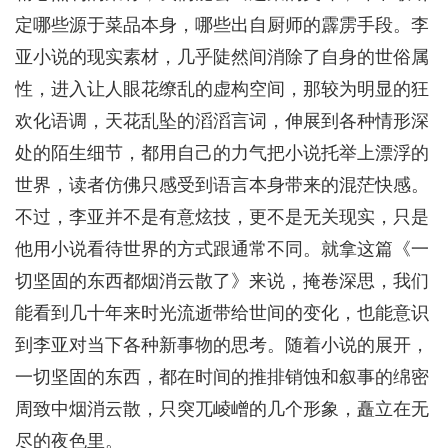
定哪些源于菜品本身，哪些出自厨师的霹雳手段。李
亚小说的现实素材，几乎陡然间消除了自身的世俗属
性，进入让人眼花缭乱的虚构空间，那较为明显的狂
欢化语调，天花乱坠的滔滔言词，伸展到各种情形深
处的陌生细节，都用自己的力气把小说托举上漂浮的
世界，读者仿佛只感受到语言本身带来的混茫快感。
不过，李亚并不是有意炫技，更不是无关现实，只是
他用小说看待世界的方式跟通常不同。就拿这篇《一
切坚固的东西都烟消云散了》来说，掩卷深思，我们
能看到几十年来时光流逝带给世间的变化，也能意识
到李亚对当下各种新事物的思考。随着小说的展开，
一切坚固的东西，都在时间的推排销蚀和叙事的绵密
周致中烟消云散，只突兀崚嶒的几个形象，矗立在无
尽的夜色里。