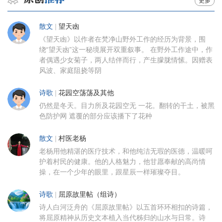
更多
散文
|
望天凼
《望天凼》以作者在梵净山野外工作的经历为背景，围
绕“望天凼”这一秘境展开双重叙事。 在野外工作途中，作
者偶遇少女菊子，两人结伴而行，产生朦胧情愫。因赠表
风波、家庭阻挠等阴
诗歌
|
花园空荡荡及其他
仍然是冬天。目力所及花园空无 一花。翻转的干土，被黑
色防护网 遮覆的部分应该播下了花种
散文
|
村医老杨
老杨用他精湛的医疗技术，和他纯洁无瑕的医德，温暖呵
护着村民的健康。他的人格魅力，他甘愿奉献的高尚情
操，在一个少年的眼里，跟星辰一样璀璨夺目。
诗歌
|
屈原故里帖（组诗）
诗人白河泛舟的《屈原故里帖》以五首环环相扣的诗篇，
将屈原精神从历史文本植入当代秭归的山水与日常。诗