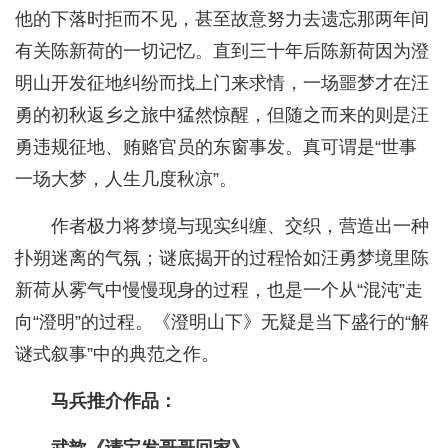
他的下落时拒而不见，甚至故意努力去遗忘那两年间
有关陈新荷的一切记忆。直到三十年后陈新荷因为澄
明山开发征地纠纷而找上门来求情，一场噩梦才在汪
勇的初秋返乡之旅中猛然惊醒，但随之而来的则是汪
勇违规征地、贿赂官员的东窗事发。真可谓是“世事
一场大梦，人生几度秋凉”。
作者极力将梦境与现实纠缠、交织，营造出一种
扑朔迷离的气氛；谜底揭开的过程恰如汪勇梦境里陈
新荷从雾气中慢慢现身的过程，也是一个从“混沌”走
向“澄明”的过程。《澄明山下》无疑是当下盛行的“解
谜式叙事”中的典范之作。
马兵推介作品：