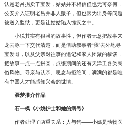
认是老吕拐卖了宝发，姑姑并不相信但也无可奈何，
公安介入证明老吕并非人贩子，但也因为出身等问题
被送入监狱，更是让姑姑陷入愧疚之中。
小说其实有很强的故事性，但作者无意把故事来
龙去脉一下交代清楚，而是借助叙事者“我”去外地寻
宝发哥，以及父亲对往事的追记和家人团聚的叙谈，
把故事一点一点拼圆，点缀期间的还有天津卫各类民
俗风物。寻亲与认亲、思念与拒绝间，满满的都是唯
有中国人才能感知兴会的世情。
聂梦推介作品
石一枫《小姚护士和她的病号》
作者处理了两重关系：人与狗——小姚是动物医