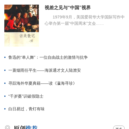
视差之见与“中国”视界
1979年9月，美国爱荷华大学国际写作中
心举办第一届“中国周末”文会……
鲁迅的“单人舞”：一位自由战士的激情与抗争
一蓑烟雨任平生——海派通才文人陆澹安
寻踪海外华夏典籍——读《瀛海寻珍》
“千岁蘽”识破假隐士
白日易过，青灯有味