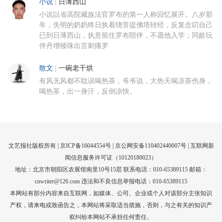
小说
|
日薄西山
小说以省高院藏族法官罗布的第一人称回忆展开。八岁那
年，失明的奶奶终日执着绕菩提佛塔转经，反复念叨自己
已到日薄西山，执意留住罗布陪伴，不愿他入学；同龄玩
伴丹增顿珠出言刺痛罗
散文
|
一碗老干烘
有风无风都不耽误喝热茶，爷爷说，大热天喝凉茶伤身，
喝热茶，出一身汗，反倒凉快。
文艺报社版权所有 |
京ICP备16044554号
| 京公网安备110402440007号 |
互联网新
闻信息服务许可证（10120180023）
地址：北京市朝阳区农展馆南里10号15层 联系电话：010-65389115 邮箱：
cnwriter@126.com 违法和不良信息举报电话：010-65389115
本网站有部分内容来自互联网，如媒体、公司、企业或个人对该部分主张知识
产权，请来电或致函告之，本网站将采取适当措施，否则，与之有关的知识产
权纠纷本网站不承担任何责任。