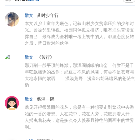
散文
|
昔时少年行
本文以乡土童年为底色，记叙山村少女贫寒压抑的少年时
光。曾被邻里轻视、校园同伴孤立排挤，唯有埋头苦读支
撑自己，最终成为全村唯一考上初中的人。邻里态度反转
之后，昔日敌对的伙伴
散文
|
《苦行》
那刀削一般平顶的峰巅，那浑圆巍峨的山峦，何尝不是千
年狂飙雕琢的杰作；那亘古不息的风啸，何尝不是苍穹与
大地永恒的絮语…… 漠漠荒野，漫漾出胡马啸风的苍茫气
韵
散文
|
蠡湖一隅
瞧见开得很繁丽的花丛，总是有一种想要走到繁花中去游
冶的一番的奢想。人在花中，花在人旁，花簇拥着人开，
人摇曳着花去，这是多么令人羡慕且神往的图画中的世界
啊。