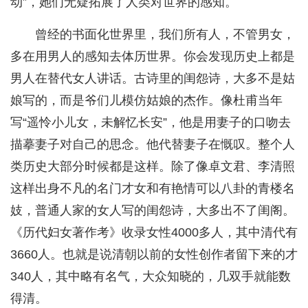
动”，她们无疑拓展了人类对世界的感知。
曾经的书面化世界里，我们所有人，不管男女，
多在用男人的感知去体历世界。你会发现历史上都是
男人在替代女人讲话。古诗里的闺怨诗，大多不是姑
娘写的，而是爷们儿模仿姑娘的杰作。像杜甫当年
写“遥怜小儿女，未解忆长安”，他是用妻子的口吻去
描摹妻子对自己的思念。他代替妻子在慨叹。整个人
类历史大部分时候都是这样。除了像卓文君、李清照
这样出身不凡的名门才女和有艳情可以八卦的青楼名
妓，普通人家的女人写的闺怨诗，大多出不了闺阁。
《历代妇女著作考》收录女性4000多人，其中清代有
3660人。也就是说清朝以前的女性创作者留下来的才
340人，其中略有名气，大众知晓的，几双手就能数
得清。