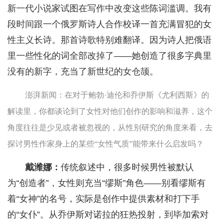
新一代小说家试图在写作中改变这些陈词滥调。我有
段时间跟一个俄罗斯诗人合作校译一首充满冒犯的女
性主义长诗。那首诗歌特别难翻译。因为诗人把俄语
里一些性化的词全部改掉了——她创造了很多字典里
没有的新字，充当了新世纪的女仓颉。
澎湃新闻：在对于鲍勃·迪伦和乔伊斯《尤利西斯》的
解读里，你都谈论到了女性对他们创作的影响和滋养，这个
角度往往是少见或者被忽视的，从性别研究的角度来看，去
探讨男性作家身上的某些“女性气质”能带来什么启发吗？
戴潍娜：
传统叙述中，很多时候男性被默认
为“创造者”，女性则充当“缪斯”角色——别看缪斯有
着“女神”的名号，实际是创作中提供素材和打下手
的“女仆”。从乔伊斯对诺拉的狂热投射，到毕加索对