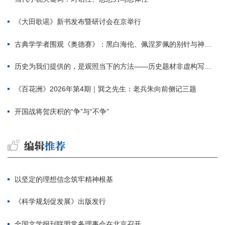
《大田歌谣》新书发布暨研讨会在京举行
古典学学者围观《奥德赛》：黑白海伦、佩涅罗佩的别针与神秘入侵者
历史为我们提供的，是观照当下的方法——历史题材非虚构写作多人谈
《百花洲》2026年第4期｜巽之先生：老兵朱向前侧记三题
开国战将贺庆积的“争”与“不争”
以坚定的理想信念筑牢精神根基
《科学规划促发展》出版发行
全国文学报刊联盟常务理事会在北京召开