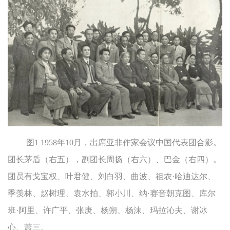
图1 1958年10月，出席亚非作家会议中国代表团合影。
团长茅盾（右五），副团长周扬（右六）、巴金（右四）。
团员有戈宝权、叶君健、刘白羽、曲波、祖农·哈迪达尔、
季羡林、赵树理、袁水拍、郭小川、纳·赛音朝克图、库尔
班·阿里、许广平、张庚、杨朔、杨沫、玛拉沁夫、谢冰
心、萧三。