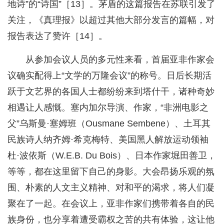
地诗”的“诗国”［13］。茅盾的这篇报告在苏联引发了
关注，《真理报》以超过其他大部分发言的篇幅，对
报告表达了赞许［14］。
从参加会议人员的多元性来看，首届亚非作家会
议确实配得上“文学的万隆会议”的称号。日后长期活
跃于文艺界的各国人士都纷纷来到塔什干，诸种奇妙
相遇让人感慨。塞内加尔导演、作家，“非洲电影之
父”乌斯曼·塞姆班（Ousmane Sembene）、土耳其
民族诗人纳齐姆·希克梅特、美国黑人解放运动领袖
杜·波依斯（W.E.B. Du Bois）、日本作家堀田善卫，
等等，都在这里留下自己的身影。大会昂扬乐观的氛
围、朴素的人文主义精神、对和平的渴求，将人们凝
聚在了一起。在会议上，亚非作家们携带着各自的民
族身份，也分享着遭受霸权之苦的共有体验，这让他