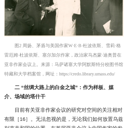
图2 周扬、茅盾与美国作家W·E·B·杜波依斯、雪莉·格
雷厄姆·杜波依斯、塞尔加尔作家，政治家马杰蒙·迪奥普在
亚非作家会议上。来源：马萨诸塞大学阿默斯特分校图书馆
特藏和大学档案馆，网址：https://credo.library.umass.edu/
二 “丝绸大路上的白金之城”：作为样板、媒
介、场域的塔什干
目前有关亚非作家会议的研究对空间的关注相对
有限［16］。无法忽视的是，无论我们如何放置乌兹