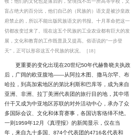
牧；他们的文化也是落后的，全境找不出一所高等学校，文
盲占绝大的百分比，他们自己的（民族的）语文是被沙皇政
府禁止的，所以不能出版民族语文的书报。十月革命把这一
切都改变过来了。现在这五个民族的工业农业都有巨大的发
展，文化和教育的工作既普及又提高。俗语说的“一步登
天”，正可以形容这五个民族的状况。［18］
更重要的变化出现在20世纪50年代赫鲁晓夫执政
后，广阔的欧亚腹地——从阿拉木图、撒马尔罕、布
哈拉，到高加索地区的第比利斯和巴库等，成为来自
亚洲、非洲、拉丁美洲代表团的旅行目的地，其中塔
什干又成为中亚地区苏联的对外活动中心，承办了众
多国际会议、文化和体育赛事，各国访客络绎不绝。
一则1959年12月《真理报》的新闻显示，仅在当
年，来自九十多国、874个代表团的4716名代表和