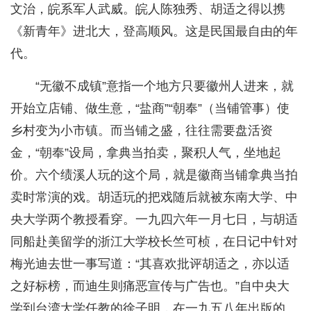
文治，皖系军人武威。皖人陈独秀、胡适之得以携
《新青年》进北大，登高顺风。这是民国最自由的年
代。
“无徽不成镇”意指一个地方只要徽州人进来，就
开始立店铺、做生意，“盐商”“朝奉”（当铺管事）使
乡村变为小市镇。而当铺之盛，往往需要盘活资
金，“朝奉”设局，拿典当拍卖，聚积人气，坐地起
价。六个绩溪人玩的这个局，就是徽商当铺拿典当拍
卖时常演的戏。胡适玩的把戏随后就被东南大学、中
央大学两个教授看穿。一九四六年一月七日，与胡适
同船赴美留学的浙江大学校长竺可桢，在日记中针对
梅光迪去世一事写道：“其喜欢批评胡适之，亦以适
之好标榜，而迪生则痛恶宣传与广告也。”自中央大
学到台湾大学任教的徐子明，在一九五八年出版的