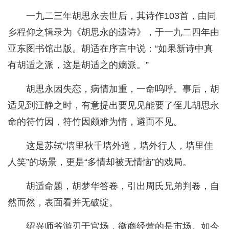
一九二三年胡思永去世后，其诗作103首，由同
乡程仰之辑录为《胡思永的遗诗》，于一九二四年由
亚东图书馆出版。胡适在序言中说：“如果新诗中真
有胡适之派，这是胡适之的嫡派。”
胡思永因失恋，病情加重，一命呜呼。事后，胡
适见到汪静之时，有意提出要见见能要了侄儿胡思永
命的符竹因，符竹因颇难为情，避而不见。
这是苏轼“墙里秋千墙外道，墙外行人，墙里佳
人笑”的场景，更是“多情却被无情恼”的戏局。
胡适命题，胡梦华答卷，引出周氏兄弟判卷，自
然而然，表面看并无破绽。
绍兴师爷游刃于官场，徽商经营的是市场。如今