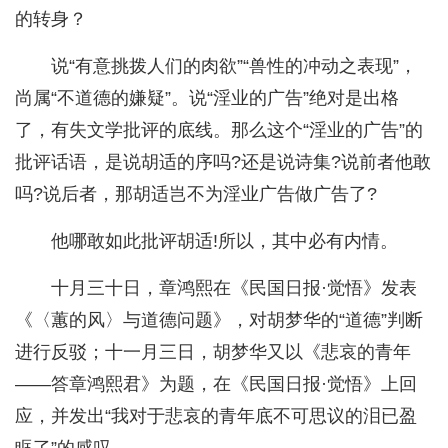
的转身？
说“有意挑拨人们的肉欲”“兽性的冲动之表现”，
尚属“不道德的嫌疑”。说“淫业的广告”绝对是出格
了，有失文学批评的底线。那么这个“淫业的广告”的
批评话语，是说胡适的序吗?还是说诗集?说前者他敢
吗?说后者，那胡适岂不为淫业广告做广告了?
他哪敢如此批评胡适!所以，其中必有内情。
十月三十日，章鸿熙在《民国日报·觉悟》发表
《〈蕙的风〉与道德问题》，对胡梦华的“道德”判断
进行反驳；十一月三日，胡梦华又以《悲哀的青年
——答章鸿熙君》为题，在《民国日报·觉悟》上回
应，并发出“我对于悲哀的青年底不可思议的泪已盈
眶了”的感叹。