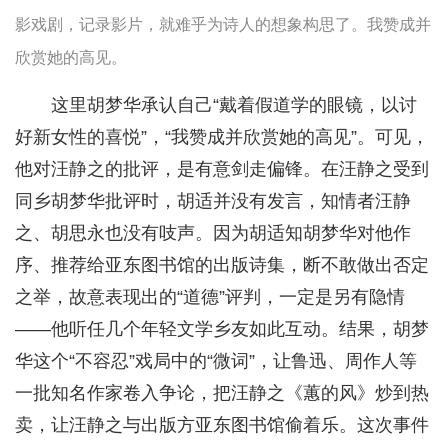
影戏剧，记录影片，就难乎为诗人的想象构思了。我赞成并
欣赏她的高见。
这里胡梦华承认自己“戴着假道学的眼镜，以讨
好新女性的喜悦”，“我赞成并欣赏她的高见”。可见，
他对汪静之的批评，是有意剑走偏锋。在汪静之受到
同乡胡梦华批评时，胡适并没有发言，知情者汪静
之、胡思永也没有吱声。因为胡适知胡梦华对他作
序、推荐给亚东图书馆的出版诗集，断不敢做出否定
之举，故意表现出的“道德”评判，一定是另有隐情
——他听任几个年轻文学乡友如此互动。结果，胡梦
华这个“不容忍”戏局中的“微词”，让鲁迅、周作人等
一批知名作家卷入争论，把汪静之《蕙的风》炒到热
卖，让汪静之与出版方亚东图书馆偷着乐。这次事件