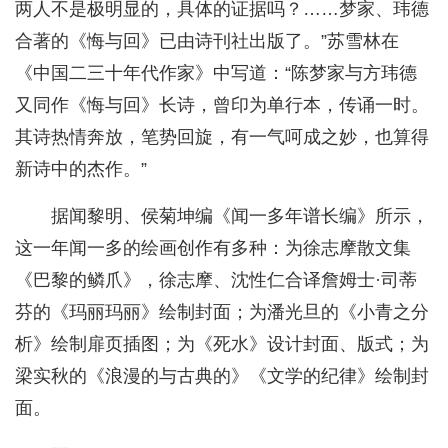
两人不是极明显的，具体的证据吗？……梦家、玮德
合著的《悔与回》已由诗刊社出版了。”苏雪林在
《中国二三十年代作家》中写道：“陈梦家与方玮德
又同作《悔与回》长诗，曾印为单行本，传诵一时。
其诗热情奔放，笔势回旋，有一气呵成之妙，也算得
新诗中的杰作。”
据闻黎明、侯菊坤编《闻一多年谱长编》所示，
这一年闻一多的绘画创作有多种：为徐志摩散文集
《巴黎的鳞爪》，徐志摩、沈性仁合译詹姆士·司蒂
芬的《玛丽玛丽》绘制封面；为潘光旦的《小青之分
析》绘制扉页插图；为《死水》设计封面、版式；为
梁实秋的《浪漫的与古典的》《文学的纪律》绘制封
面。