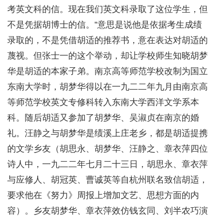
考英文科的信。现在我们英文科录取了这位学生，但
不是凭据胡博士的信。”意思是说他是依据考生成绩
录取的，不是凭借胡适的推荐书，意在表达对胡适的
蔑视。但张士一的这个举动，却让学校师生知晓胡梦
华是胡适的本家子弟。南京高等师范学校改制为国立
东南大学时，胡梦华得以在一九二二年九月由南京高
等师范学校英文专修科转入东南大学西洋文学系本
科。随后胡适又参加了胡梦华、吴淑贞在南京的婚
礼。汪静之与胡梦华是绩溪上庄老乡，都是胡适提携
的文学乡友（胡思永、胡梦华、汪静之、章衣萍四位
诗人中，一九二二年七月二十三日，胡思永、章衣萍
与应修人、胡冠英、曹诚英等自杭州联名致信胡适，
要求他在《努力》周报上增加文艺、思想方面的内
容）。乡友胡梦华、章衣萍效仿钱玄同、刘半农巧演