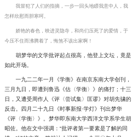
我冒犯了人们的指摘，一步一回头地瞟我意中人，我
怎样欣慰而胆寒呵。
娇艳的春色，映进灵隐寺，和尚们压死了的爱情，于
今压不住而沸腾着了，悔煞不该出家啊！
胡梦华的文学批评起点很高，他登上文坛，竟是
如此开场。
一九二二年一月《学衡》在南京东南大学创刊，
三月九日，即遭到鲁迅《估〈学衡〉》的痛打；十三
日，又遭受周作人《评〈尝试集〉匡谬》对胡先骕的
反击。四月二十九日《时事新报·学灯》刊出梦华
《评〈学衡〉》。梦华即东南大学西洋文学系学生胡
昭佐。他在文中强调：“批评者第一要素是了解的同