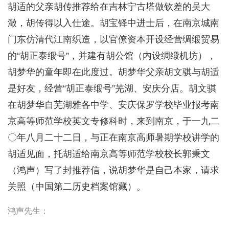
胡适的父亲胡传推荐给在吉林宁古塔做钦差的吴大
澂，胡传得以入仕途。胡宝铎中进士后，在南京城南
门东仿清代江南织造，以官僚资本开设经营绸缎贸易
的“胡正泰缎号”，并建有胡公馆（内设绸缎机坊），
胡梦华的童年即在此度过。胡梦华父亲胡文骐与胡适
是好友，经营“胡正泰缎号”芜湖、安庆分店。胡文骐
在胡梦华自芜湖雅各中学、安庆保罗学校毕业报考南
京高等师范学校英文专修科时，来到南京，于一九二
〇年八月二十二日，与正在南京高师暑期学校讲学的
胡适见面，托胡适给南京高等师范学校校长郭秉文
（鸿声）写了封推荐信，说胡梦华是自己本家，请求
关照（中国第二历史档案馆藏）。
鸿声先生：