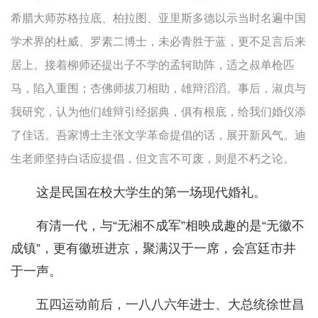
希腊大师苏格拉底、柏拉图、亚里斯多德以示当时名遍中国
学术界的杜威、罗素二博士，未必青胜于蓝，更不足言后来
居上。接着柳师还提出子不学的孟轲助阵，适之叔单枪匹
马，陷入重围；杏佛师拔刀相助，雄辩滔滔。事后，淑贞与
我研究，认为他们雄辩引经据典，俱有根底，给我们婚仪添
了佳话。吾家博士主张文学革命提倡的话，展开新风气。迪
生老师坚持白话应提倡，但文言不可废，则是不朽之论。
这是民国在校大学生的第一场现代婚礼。
有清一代，与“无湘不成军”相映成趣的是“无徽不
成镇”，更有徽班进京，聚满汉于一席，会宫廷市井
于一声。
五四运动前后，一八八六年进士、大总统徐世昌