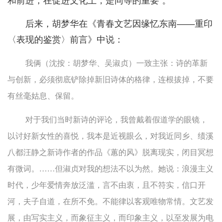
和前进，在促进文化上，是同等的重要”。
后来，胡梦华在《青春文艺因缘忆东南——重印
〈表现的鉴赏〉前言》中说：
我俩（沈按：胡梦华、吴淑贞）一致主张：诗的革新
与创新，必须彻底铲除掉新旧诗体的格律，连根拔掉，不要
有丝毫姑息、保留。
对于我们当时新诗的评论，我曾戴着假道学的眼镜，
以讨好新女性的喜悦，我本是近视眼么，对我近同乡、绩溪
八都汪静之新诗作者的作品《蕙的风》脱离现实，闭目冥想
有微词。……但淑贞对我的想法不以为然。她说：浪漫主义
时代，少年爱情奔放泛滥，言不由衷，且不符实，信口开
河，夫子自道，在所不免。不能律以客观唯物常情。文艺发
展，由写实主义，而象征主义，而印象主义，以至发展为电