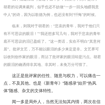
胡君的论调来裁判，似乎也还不妨做“一步一回头地瞟我意
中人”的诗，因为以歌德为例，也还没有到“忏悔”的时候。
临末，则我对于胡君的：“悲哀的青年，我对于他们只
有不可思议的眼泪！”“我还想多写几句，我对于悲哀的青年
底不可思议的泪已盈眶了。”这一类话，实在不明白“其意何
居”。批评文艺，万不能以眼泪的多少来定是非。文艺界可
以收到创作家的眼泪，而沾了批评家的眼泪却是污点。胡君
的眼泪的确洒得非其地、非其时，未免万分可惜了。
这正是批评家的任性、随意与权力，可以痛击一
点，不及其他。也是《新青年》“随感录”始开“热风
体”随感、杂文的文体特性。
闻一多是局外人，当然无法知其内情，两次在信