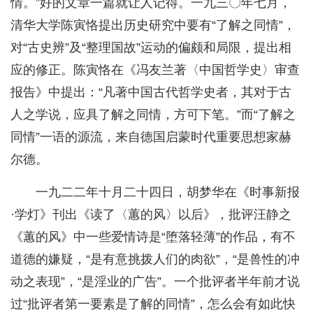
情。”好的文章一篇就让人记得。一九三〇年七月，
清华大学陈寅恪提出历史研究中要有“了解之同情”，
对“古史辨”及“整理国故”运动的偏颇和局限，提出相
应的修正。陈寅恪在《冯友兰著〈中国哲学史〉审查
报告》中提出：“凡著中国古代哲学史者，其对于古
人之学说，应具了解之同情，方可下笔。”而“了解之
同情”一语的源流，来自德国启蒙时代重要思想家赫
尔德。
一九二二年十月二十四日，胡梦华在《时事新报
·学灯》刊出《读了〈蕙的风〉以后》，批评汪静之
《蕙的风》中一些爱情诗是“堕落轻薄”的作品，有不
道德的嫌疑，“是有意挑拨人们的肉欲”，“是兽性的冲
动之表现”，“是淫业的广告”。一个批评者半年前才说
过“批评者第一要素是了解的同情”，怎么会有如此快