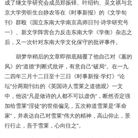
成了继文学研究会成员郑振铎、叶绍钧、吴文祺与北
京大学旁听生台静农等在《时事新报》的《文学旬
刊》群殴《国立东南大学南京高师日刊·诗学研究号
一》、新文学阵营合力反击东南大学《学衡》杂志之
后，又一次针对东南大学文化保守的批评事件。
胡梦华稍后的文章即彻底颠覆了他自己对《蕙的
风》的“道德”判断式批评，有意自己“破局”。在一九
二四年三月十二日至十三日《时事新报·学灯》“论
坛”分两期刊出的《英国诗人雪莱之道德观》一文
中，他说“凡是做诗的人都不可以虚伪”，断然否定强
加给雪莱“淫徒”的世俗偏见，五次称道雪莱是“革命
家”，并表达自己对雪莱“伟大的精神，高山仰止，景
行行止，吾于雪莱，心向往之”。