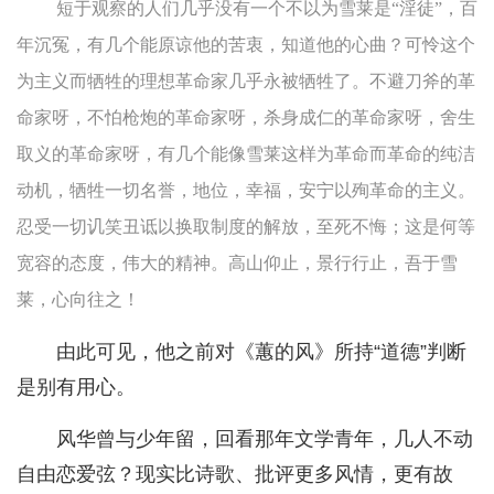
短于观察的人们几乎没有一个不以为雪莱是“淫徒”，百
年沉冤，有几个能原谅他的苦衷，知道他的心曲？可怜这个
为主义而牺牲的理想革命家几乎永被牺牲了。不避刀斧的革
命家呀，不怕枪炮的革命家呀，杀身成仁的革命家呀，舍生
取义的革命家呀，有几个能像雪莱这样为革命而革命的纯洁
动机，牺牲一切名誉，地位，幸福，安宁以殉革命的主义。
忍受一切讥笑丑诋以换取制度的解放，至死不悔；这是何等
宽容的态度，伟大的精神。高山仰止，景行行止，吾于雪
莱，心向往之！
由此可见，他之前对《蕙的风》所持“道德”判断
是别有用心。
风华曾与少年留，回看那年文学青年，几人不动
自由恋爱弦？现实比诗歌、批评更多风情，更有故