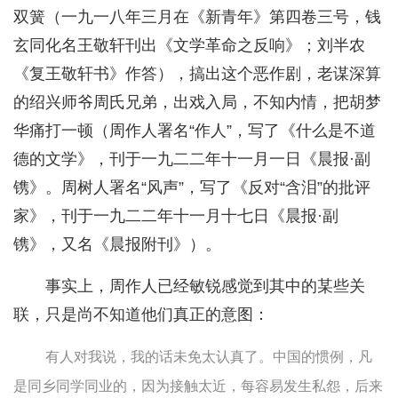
双簧（一九一八年三月在《新青年》第四卷三号，钱
玄同化名王敬轩刊出《文学革命之反响》；刘半农
《复王敬轩书》作答），搞出这个恶作剧，老谋深算
的绍兴师爷周氏兄弟，出戏入局，不知内情，把胡梦
华痛打一顿（周作人署名“作人”，写了《什么是不道
德的文学》，刊于一九二二年十一月一日《晨报·副
镌》。周树人署名“风声”，写了《反对“含泪”的批评
家》，刊于一九二二年十一月十七日《晨报·副
镌》，又名《晨报附刊》）。
事实上，周作人已经敏锐感觉到其中的某些关
联，只是尚不知道他们真正的意图：
有人对我说，我的话未免太认真了。中国的惯例，凡
是同乡同学同业的，因为接触太近，每容易发生私怨，后来