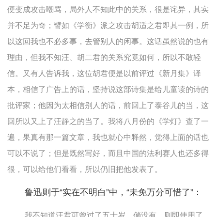
便变成攻击嘲骂，局外人不知此中的关系，很是诧异，其实
并不足为奇；譬如《学衡》派之攻击胡适之君即其一例，所
以这回我也不必多事，去管别人的闲事。这话虽然说的也有
理由，但我不知汪、胡二君的关系究竟如何，所以不敢轻
信。又有人告诉我，这位胡君便是以前评过《新月集》译
本，相信了广告上的话，坚持说这部诗集是给儿童读的诗的
批评家；他因为太相信别人的话，前回上了泰谷儿的当，这
回所以又上了汪静之的当了。我将八月份的《学灯》查了一
遍，果真有那一篇文章，我也就心中释然，觉得上面的话也
可以不说了；但是既然写好，而且中国的法利赛人也还多得
很，可以给他们看看，所以仍旧把他发表了。
鲁迅则于“实在不明白”中，“未免万分可惜了”：
我不知道汪君可曾过了五十岁，倘没有，则即使用了