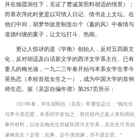
并在烟霞洞住下，见证了曹诚英照料胡适的情景）；
而章衣萍此时更是以写情人日记、情书走上文坛。在
他们中间，胡梦华故意制造出个《蕙的风》中春情与
道德纠缠的案子，让文坛打斗、热闹。
更让人惊讶的是《学衡》创始人，反对五四新文
化，反对胡适及白话新文学的西洋文学系主任、已有
妻儿的梅光迪，一九二三年春开始与本系女学生李今
英热恋（本校首批女生之一），成为中国大学的首例
师生恋。据《吴宓自编年谱》第257页所示：
1923年春，学生胡昭佐（见前）即屡告宓云：“梅先生
与李今英恋爱，本系同学皆知之，甚忧校内之敌人将利用此
事作材料，以攻击梅先生而破坏西洋文学系，吴先生可否劝
谏梅先生？宓答：此事，宓不便劝谏，亦不愿去管。”