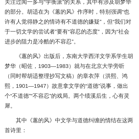
关注过闻一多与“学衡派”的关系，其中有涉及胡梦华
的部分。胡适在为《蕙的风》作序时，特别强调“也
许有人觉得静之的情诗有不道德的嫌疑”，但“我们对
于一切文学的尝试者”要有“容忍的态度”，因为“社会
进步的阻力是冷酷的不容忍”。
《蕙的风》出版后，东南大学西洋文学系学生胡
梦华（昭佐，1903—1983）就与在北京大学旁听
（同时帮胡适整理抄写文稿）的章衣萍（洪熙、鸿
熙，1901—1947）故意拿文学的“道德”说事，做出
个“不道德”“不容忍”的戏局。两个绩溪后生，心有灵
犀。
其中《蕙的风》中文学与道德纠缠的情结在这两
首诗里：