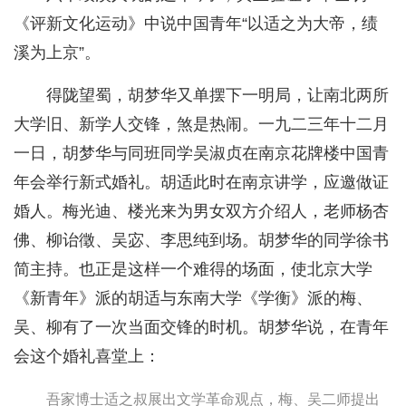
《评新文化运动》中说中国青年“以适之为大帝，绩
溪为上京”。
得陇望蜀，胡梦华又单摆下一明局，让南北两所
大学旧、新学人交锋，煞是热闹。一九二三年十二月
一日，胡梦华与同班同学吴淑贞在南京花牌楼中国青
年会举行新式婚礼。胡适此时在南京讲学，应邀做证
婚人。梅光迪、楼光来为男女双方介绍人，老师杨杏
佛、柳诒徵、吴宓、李思纯到场。胡梦华的同学徐书
简主持。也正是这样一个难得的场面，使北京大学
《新青年》派的胡适与东南大学《学衡》派的梅、
吴、柳有了一次当面交锋的时机。胡梦华说，在青年
会这个婚礼喜堂上：
吾家博士适之叔展出文学革命观点，梅、吴二师提出