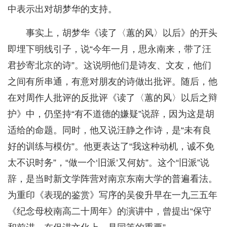
中表示出对胡梦华的支持。
事实上，胡梦华《读了〈蕙的风〉以后》的开头
即埋下明线引子，说“今年一月，思永南来，带了汪
君抄寄北京的诗”。这说明他们是诗友、文友，他们
之间有所串通，有意对朋友的诗做出批评。随后，他
在对周作人批评的反批评《读了〈蕙的风〉以后之辩
护》中，仍坚持“有不道德的嫌疑”说辞，因为这是胡
适给的命题。同时，他又说汪静之作诗，是“未有良
好的训练与模仿”。他更表达了“我这种动机，诚不免
太不识时务”，“做一个‘旧派’又何妨”。这个“旧派”说
辞，是当时新文学阵营对南京东南大学的普遍看法。
为重印《表现的鉴赏》写序的吴俊升早在一九三五年
《纪念母校南高二十周年》的演讲中，曾提出“保守