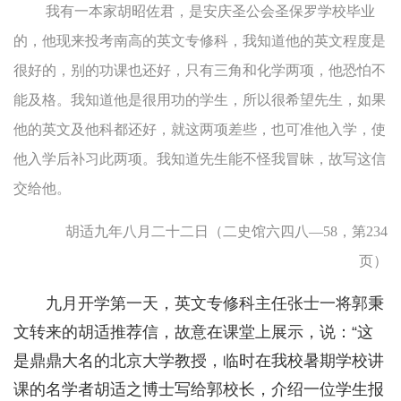
我有一本家胡昭佐君，是安庆圣公会圣保罗学校毕业
的，他现来投考南高的英文专修科，我知道他的英文程度是
很好的，别的功课也还好，只有三角和化学两项，他恐怕不
能及格。我知道他是很用功的学生，所以很希望先生，如果
他的英文及他科都还好，就这两项差些，也可准他入学，使
他入学后补习此两项。我知道先生能不怪我冒昧，故写这信
交给他。
胡适九年八月二十二日（二史馆六四八—58，第234
页）
九月开学第一天，英文专修科主任张士一将郭秉
文转来的胡适推荐信，故意在课堂上展示，说：“这
是鼎鼎大名的北京大学教授，临时在我校暑期学校讲
课的名学者胡适之博士写给郭校长，介绍一位学生报