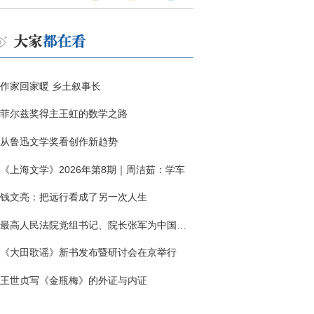
作家回家暖 乡土叙事长
菲尔兹奖得主王虹的数学之路
从鲁迅文学奖看创作新趋势
《上海文学》2026年第8期｜周洁茹：学车
钱文亮：把远行看成了另一次人生
最高人民法院党组书记、院长张军为中国作协干部大讲堂授课
《大田歌谣》新书发布暨研讨会在京举行
王世贞写《金瓶梅》的外证与内证