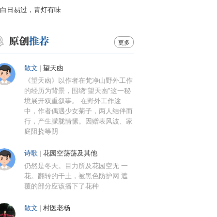
白日易过，青灯有味
更多
散文
|
望天凼
《望天凼》以作者在梵净山野外工作
的经历为背景，围绕“望天凼”这一秘
境展开双重叙事。 在野外工作途
中，作者偶遇少女菊子，两人结伴而
行，产生朦胧情愫。因赠表风波、家
庭阻挠等阴
诗歌
|
花园空荡荡及其他
仍然是冬天。目力所及花园空无 一
花。翻转的干土，被黑色防护网 遮
覆的部分应该播下了花种
散文
|
村医老杨