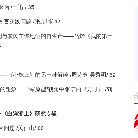
/王迅 / 35
实践问题 /张元珂/ 42
机制与农民主体地位的再生产——马烽《我的第一
5
—《小鲍庄》的另一种解读 /周诗寒 吴秀明/ 62
”的想象——“家原型”视角中张洁的《方舟》 /刘
·《白洋淀上》研究专辑 ——
题 /关仁山/ 80