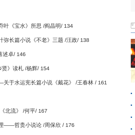
《宝水》所思 /阎晶明/ 134
长篇小说《不老》三题 /汪政/ 138
述卓/ 146
》读札 /杨辉/ 154
于水运宪长篇小说《戴花》 /王春林 / 161
流》 /何平/ 167
—哲贵小说论 /周保欣 / 176