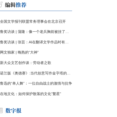
全国文学报刊联盟常务理事会在北京召开
鲁奖访谈 | 蒲隆：像一个老兵胸前被挂了一枚“红色英勇勋章”
鲁奖访谈 | 张芸：AI在翻译文学作品时有明显局限
网文独家 | 晚熟的“大神”
新大众文艺创作谈：劳动者之歌
诺兰版《奥德赛》:当代创意写作金字塔的宏伟与平庸
鲁迅的“单人舞”：一位自由战士的激情与抗争
在地文化：如何保护散落的文化“繁星”