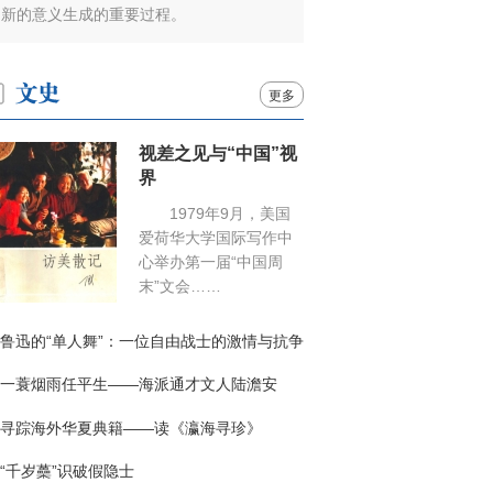
新的意义生成的重要过程。
更多
视差之见与“中国”视
界
1979年9月，美国
爱荷华大学国际写作中
心举办第一届“中国周
末”文会……
鲁迅的“单人舞”：一位自由战士的激情与抗争
一蓑烟雨任平生——海派通才文人陆澹安
寻踪海外华夏典籍——读《瀛海寻珍》
“千岁蘽”识破假隐士