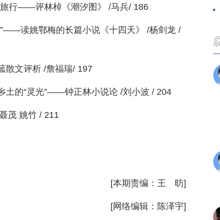
旅行——评林棹《潮汐图》 /马兵/ 186
——读姚鄂梅的长篇小说《十四天》 /杨剑龙 /
文评析 /詹福瑞/ 197
的“灵光”——钟正林小说论 /刘小波 / 204
 姚竹 / 211
[本期责编：王 昉]
[网络编辑：陈泽宇]