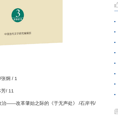
炯 / 1
/ 11
政治——改革肇始之际的《于无声处》 /石岸书/