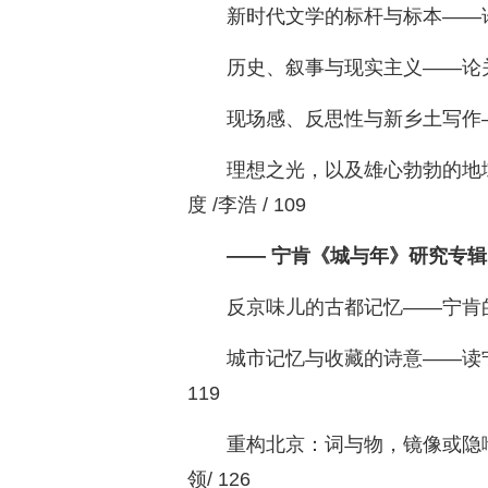
新时代文学的标杆与标本——论《
历史、叙事与现实主义——论关仁
现场感、反思性与新乡土写作—
理想之光，以及雄心勃勃的地
度 /李浩 / 109
—— 宁肯《城与年》研究专辑
反京味儿的古都记忆——宁肯的《
城市记忆与收藏的诗意——读宁
119
重构北京：词与物，镜像或隐
领/ 126