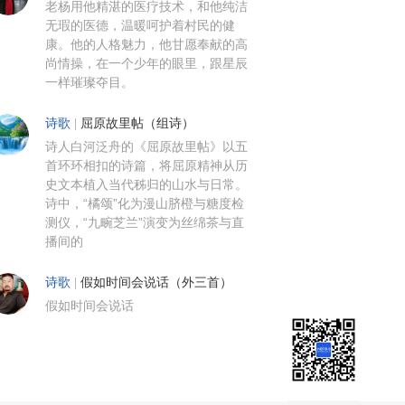
老杨用他精湛的医疗技术，和他纯洁
无瑕的医德，温暖呵护着村民的健
康。他的人格魅力，他甘愿奉献的高
尚情操，在一个少年的眼里，跟星辰
一样璀璨夺目。
诗歌
|
屈原故里帖（组诗）
诗人白河泛舟的《屈原故里帖》以五
首环环相扣的诗篇，将屈原精神从历
史文本植入当代秭归的山水与日常。
诗中，“橘颂”化为漫山脐橙与糖度检
测仪，“九畹芝兰”演变为丝绵茶与直
播间的
诗歌
|
假如时间会说话（外三首）
假如时间会说话