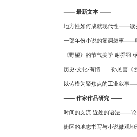
—— 最新文本 ——
地方性如何成就现代性——读乔叶
一部年份小说的复调叙事——叶弥
《野望》的节气美学 谢乔羽 /蒋
历史·文化·有情——孙见喜《乡贤
以劳模为聚焦点的工业叙事——关
—— 作家作品研究 ——
时间的支流 近处的语法——论《北
街区的地志书写与小说微观地理—