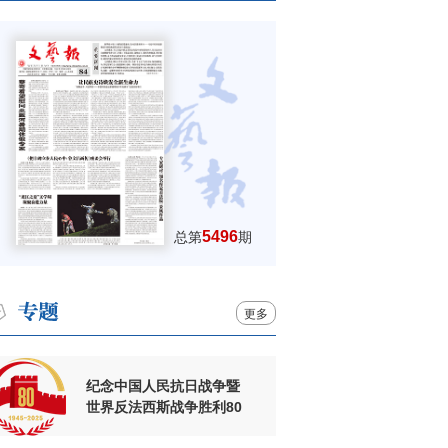
5496
总第
期
更多
纪念中国人民抗日战争暨
世界反法西斯战争胜利80
周年