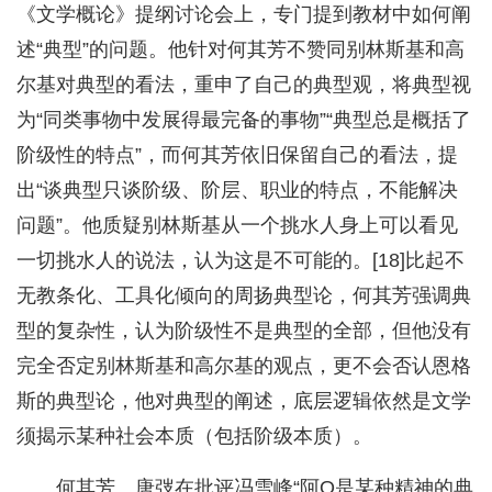
《文学概论》提纲讨论会上，专门提到教材中如何阐
述“典型”的问题。他针对何其芳不赞同别林斯基和高
尔基对典型的看法，重申了自己的典型观，将典型视
为“同类事物中发展得最完备的事物”“典型总是概括了
阶级性的特点”，而何其芳依旧保留自己的看法，提
出“谈典型只谈阶级、阶层、职业的特点，不能解决
问题”。他质疑别林斯基从一个挑水人身上可以看见
一切挑水人的说法，认为这是不可能的。[18]比起不
无教条化、工具化倾向的周扬典型论，何其芳强调典
型的复杂性，认为阶级性不是典型的全部，但他没有
完全否定别林斯基和高尔基的观点，更不会否认恩格
斯的典型论，他对典型的阐述，底层逻辑依然是文学
须揭示某种社会本质（包括阶级本质）。
何其芳、唐弢在批评冯雪峰“阿Q是某种精神的典