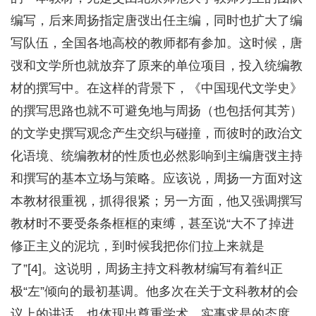
编写，后来周扬指定唐弢出任主编，同时也扩大了编
写队伍，全国各地高校的教师都有参加。这时候，唐
弢和文学所也就放弃了原来的单位项目，投入统编教
材的撰写中。在这样的背景下，《中国现代文学史》
的撰写思路也就不可避免地与周扬（也包括何其芳）
的文学史撰写观念产生交织与碰撞，而彼时的政治文
化语境、统编教材的性质也必然影响到主编唐弢主持
和撰写的基本立场与策略。应该说，周扬一方面对这
本教材很重视，抓得很紧；另一方面，他又强调撰写
教材时不要受条条框框的束缚，甚至说“大不了掉进
修正主义的泥坑，到时候我把你们拉上来就是
了”[4]。这说明，周扬主持文科教材编写有着纠正
极“左”倾向的最初基调。他多次在关于文科教材的会
议上的讲话，也体现出尊重学术、实事求是的态度。