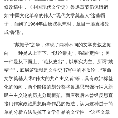
修改稿中，《中国现代文学史》鲁迅章节仍保留诸
如“中国文化革命的伟人”“现代文学奠基人”这些帽
子，而到了1964年由唐弢执笔时，章目干脆直接改
成“鲁迅”。
“戴帽子”之争，体现了两种不同的文学史叙述倾
向：一种是从上而下、“以论带史”，强调“定性”；另
一种是从下而上、“论从史出”，以事实为主。所谓“戴
帽子”，底层逻辑就是文学史书写中的本质论，“革命
文学奠基人”和“伟大的共产主义者”等，具有政治标签
化的倾向，两个阶段的划分都将鲁迅思想强行纳入新
民主主义论的历史分期框架。而唐弢后来曾经反思直
接用作家政治思想解释作品的做法，认为这种过于简
单的分析方法失掉了文学作品的文学性：“这些文章