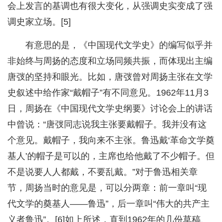
会上发言的基调也有很大变化，从强调史实变成了强
调史家立场。[5]
有意思的是，《中国现代文学史》的编写似乎并
非始终与周扬的态度和立场同频共振，而体现出主编
唐弢的坚持和眼光。比如，唐弢曾对周扬主张在文学
史叙述中给作家“戴帽子”有不同意见。1962年11月3
日，周扬在《中国现代文学史纲要》讨论会上的讲话
中曾说：“唐弢同志说我主张要戴帽子。我并没有这
个意见。戴帽子，我向来不主张。鲁迅戴‘革命文学奠
基人’的帽子是可以的，主席也给他戴了不少帽子。但
不是说要人人都戴，不要乱戴。”对于鲁迅相关章
节，周扬当时的意见是，可以分两章：前一章叫“现
代文学的奠基人——鲁迅”，后一章叫“伟大的共产主
义者鲁迅”。[6]如上所述，直到1962年的几份草稿、