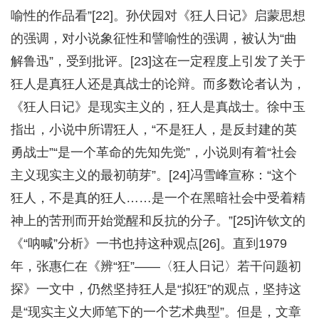
喻性的作品看”[22]。孙伏园对《狂人日记》启蒙思想
的强调，对小说象征性和譬喻性的强调，被认为“曲
解鲁迅”，受到批评。[23]这在一定程度上引发了关于
狂人是真狂人还是真战士的论辩。而多数论者认为，
《狂人日记》是现实主义的，狂人是真战士。徐中玉
指出，小说中所谓狂人，“不是狂人，是反封建的英
勇战士”“是一个革命的先知先觉”，小说则有着“社会
主义现实主义的最初萌芽”。[24]冯雪峰宣称：“这个
狂人，不是真的狂人……是一个在黑暗社会中受着精
神上的苦刑而开始觉醒和反抗的分子。”[25]许钦文的
《“呐喊”分析》一书也持这种观点[26]。直到1979
年，张惠仁在《辨“狂”——〈狂人日记〉若干问题初
探》一文中，仍然坚持狂人是“拟狂”的观点，坚持这
是“现实主义大师笔下的一个艺术典型”。但是，文章