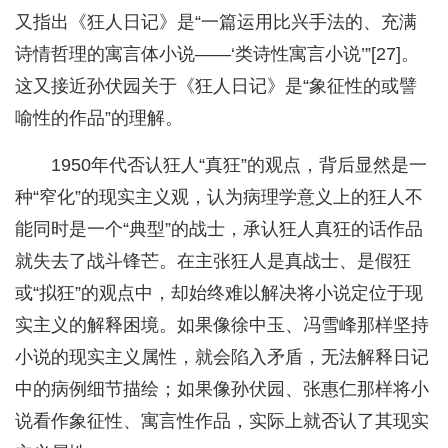
又指出《狂人日记》是“一篇运用比兴手法的、充满
诗情哲理的寓言体小说——‘类诗性寓言小说’”[27]。
这又接近孙伏园关于《狂人日记》是“象征性的或譬
喻性的作品”的理解。
1950年代否认狂人“真狂”的观点，背后显然是一
种“窄化”的现实主义观，认为病理学意义上的狂人不
能同时是一个“典型”的战士，承认狂人真狂的话作品
就失去了战斗锋芒。在主张狂人是真战士、是假狂
或“拟狂”的观点中，却始终难以解决将小说定位于现
实主义的解释困境。如果像徐中玉、冯雪峰那样坚持
小说的现实主义属性，就会陷入矛盾，无法解释日记
中的病例细节描绘；如果像孙伏园、张惠仁那样将小
说看作象征性、寓言性作品，实际上就否认了其现实