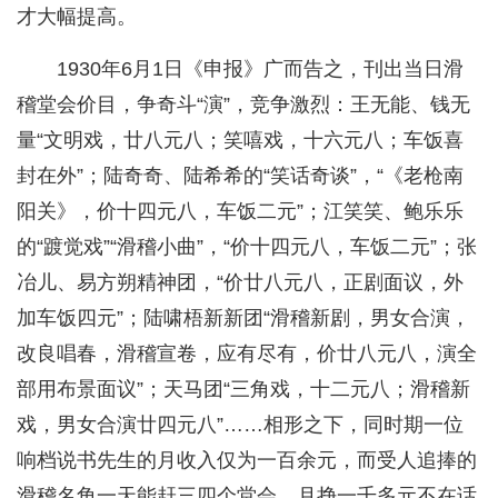
才大幅提高。
1930年6月1日《申报》广而告之，刊出当日滑
稽堂会价目，争奇斗“演”，竞争激烈：王无能、钱无
量“文明戏，廿八元八；笑嘻戏，十六元八；车饭喜
封在外”；陆奇奇、陆希希的“笑话奇谈”，“《老枪南
阳关》，价十四元八，车饭二元”；江笑笑、鲍乐乐
的“踱觉戏”“滑稽小曲”，“价十四元八，车饭二元”；张
冶儿、易方朔精神团，“价廿八元八，正剧面议，外
加车饭四元”；陆啸梧新新团“滑稽新剧，男女合演，
改良唱春，滑稽宣卷，应有尽有，价廿八元八，演全
部用布景面议”；天马团“三角戏，十二元八；滑稽新
戏，男女合演廿四元八”……相形之下，同时期一位
响档说书先生的月收入仅为一百余元，而受人追捧的
滑稽名角一天能赶三四个堂会，月挣一千多元不在话