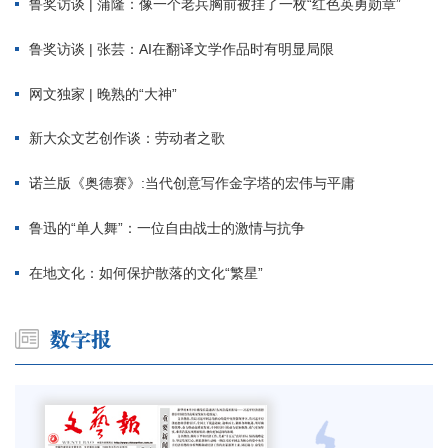
鲁奖访谈 | 蒲隆：像一个老兵胸前被挂了一枚“红色英勇勋章”
鲁奖访谈 | 张芸：AI在翻译文学作品时有明显局限
网文独家 | 晚熟的“大神”
新大众文艺创作谈：劳动者之歌
诺兰版《奥德赛》:当代创意写作金字塔的宏伟与平庸
鲁迅的“单人舞”：一位自由战士的激情与抗争
在地文化：如何保护散落的文化“繁星”