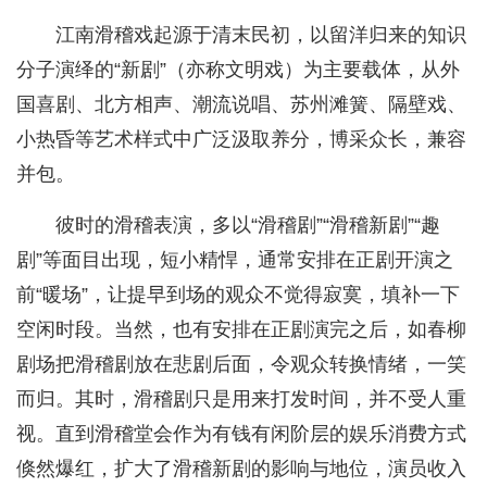
江南滑稽戏起源于清末民初，以留洋归来的知识
分子演绎的“新剧”（亦称文明戏）为主要载体，从外
国喜剧、北方相声、潮流说唱、苏州滩簧、隔壁戏、
小热昏等艺术样式中广泛汲取养分，博采众长，兼容
并包。
彼时的滑稽表演，多以“滑稽剧”“滑稽新剧”“趣
剧”等面目出现，短小精悍，通常安排在正剧开演之
前“暖场”，让提早到场的观众不觉得寂寞，填补一下
空闲时段。当然，也有安排在正剧演完之后，如春柳
剧场把滑稽剧放在悲剧后面，令观众转换情绪，一笑
而归。其时，滑稽剧只是用来打发时间，并不受人重
视。直到滑稽堂会作为有钱有闲阶层的娱乐消费方式
倏然爆红，扩大了滑稽新剧的影响与地位，演员收入