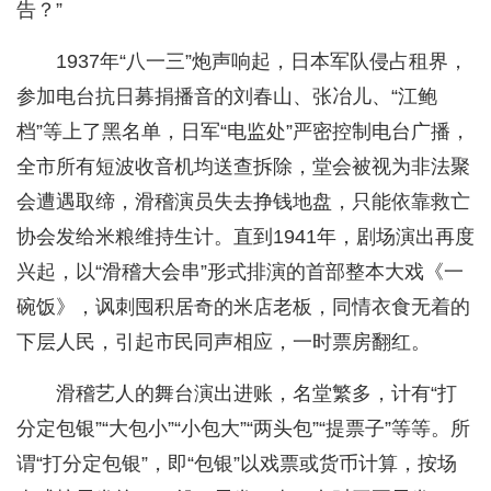
告？”
1937年“八一三”炮声响起，日本军队侵占租界，
参加电台抗日募捐播音的刘春山、张冶儿、“江鲍
档”等上了黑名单，日军“电监处”严密控制电台广播，
全市所有短波收音机均送查拆除，堂会被视为非法聚
会遭遇取缔，滑稽演员失去挣钱地盘，只能依靠救亡
协会发给米粮维持生计。直到1941年，剧场演出再度
兴起，以“滑稽大会串”形式排演的首部整本大戏《一
碗饭》，讽刺囤积居奇的米店老板，同情衣食无着的
下层人民，引起市民同声相应，一时票房翻红。
滑稽艺人的舞台演出进账，名堂繁多，计有“打
分定包银”“大包小”“小包大”“两头包”“提票子”等等。所
谓“打分定包银”，即“包银”以戏票或货币计算，按场