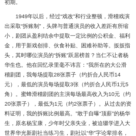
初期。
1949年以后，经过“戏改”和行业整顿，滑稽戏演
出采取“拆账制”，头牌与普通演员的收入差距有所缩
小，剧团从盈利结余中提取一定比例的公积金、福利
金，用于新戏创排、伙食补贴、困难补助等。扳扳指
头，其时哪位演员的“拆账”跃居榜首？当仁不让者杨
华生也。他在回忆录里毫不讳言：“我所在的大公滑
稽剧团，我每场提取28张票子（约折合人民币14
元），最低的演员每场提取3张（约折合人民币1元5
角）。蜜蜂滑稽剧团的主演每场最高收入为10元（约
20张票子），最低为1元（约2张票子）。从过去的资
料证明，我的拆账比例最高。”敢于自曝“顶薪”的杨华
生，原名杨宝康，少年时父亲失业，被迫辍学进入大
世界华光新剧社当练习生，剧社以“华”字论辈排名，