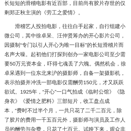
长短短的滑稽电影有近百部，目前尚有胶片存世的仅
剩郑正秋主演的《劳工之爱情》。
滑稽艺人投拍电影，往往白手起家，自行组建小
微公司，其中徐卓呆、汪仲贤筹办的开心影片公司，
因摄制“专门以引人开心为唯一目标”的长短滑稽片而
名声大噪。起初他们打探到创办一家电影公司至少需
要50万元资本金，吓得七魂丢了六魄。偶然机会，徐
卓呆遇到一位东北来沪的摄影师，自备一架摄影机，
表示拍摄并冲洗一部电影仅需酬劳150元，才又跃跃
欲试。1925年，“开心”一口气拍成《临时公馆》《隐
身衣》《爱情之肥料》三部短片，收工盘点成
本，“费时不过半个月，一共只花了二千二百元，除
了胶片的费用一千五百元外，摄影师与演员及工作人
员的酬劳与杂费，只花了七百元。试映下来，观众非