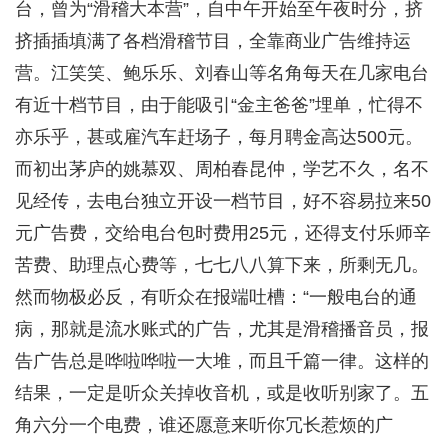
台，曾为“滑稽大本营”，自中午开始至午夜时分，挤
挤插插填满了各档滑稽节目，全靠商业广告维持运
营。江笑笑、鲍乐乐、刘春山等名角每天在几家电台
有近十档节目，由于能吸引“金主爸爸”埋单，忙得不
亦乐乎，甚或雇汽车赶场子，每月聘金高达500元。
而初出茅庐的姚慕双、周柏春昆仲，学艺不久，名不
见经传，去电台独立开设一档节目，好不容易拉来50
元广告费，交给电台包时费用25元，还得支付乐师辛
苦费、助理点心费等，七七八八算下来，所剩无几。
然而物极必反，有听众在报端吐槽：“一般电台的通
病，那就是流水账式的广告，尤其是滑稽播音员，报
告广告总是哗啦哗啦一大堆，而且千篇一律。这样的
结果，一定是听众关掉收音机，或是收听别家了。五
角六分一个电费，谁还愿意来听你冗长惹烦的广