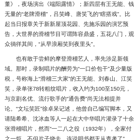
董》，夜场演出《端阳露情》；新四层有王无能、钱
无量的“老牌滑稽”，吕笑峰、唐笑飞的“瞎搭戏”。比
起当日报章关于新新屋顶花园、先施乐园的演艺预
告，大世界的滑稽节目可谓阵容鼎盛，五花八门，观
众徜徉其间，“从早浪厢笑到夜里头”。
也有敢于尝鲜的摩登滑稽艺人，率先涉足新领
域。那时，录制唱片的酬劳为“一口价包干”及少量版
税，号称海上“滑稽三大家”的王无能、刘春山、江笑
笑，录单张78转粗纹唱片，收入约为100至150元，
与京剧名优、流行歌手的“通告费”尚无法相提并
论。“文坛笑匠”徐卓呆记述，他曾自己编写脚本，又
请陆希希、沈冰血等人一起在大中华唱片灌录了十余
张滑稽唱片，然而“一二八之役（1932年），全家付
之一炬，不但片子烧去，连说明书都无从查考了”。