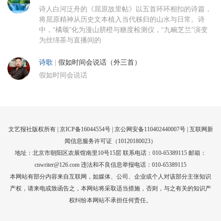
诗人白河泛舟的《屈原故里帖》以五首环环相扣的诗篇，
将屈原精神从历史文本植入当代秭归的山水与日常。诗
中，“橘颂”化为漫山脐橙与糖度检测仪，“九畹芝兰”演变
为丝绵茶与直播间的
诗歌
|
假如时间会说话（外三首）
假如时间会说话
文艺报社版权所有 |
京ICP备16044554号
| 京公网安备110402440007号 |
互联网新
闻信息服务许可证（10120180023）
地址：北京市朝阳区农展馆南里10号15层 联系电话：010-65389115 邮箱：
cnwriter@126.com 违法和不良信息举报电话：010-65389115
本网站有部分内容来自互联网，如媒体、公司、企业或个人对该部分主张知识
产权，请来电或致函告之，本网站将采取适当措施，否则，与之有关的知识产
权纠纷本网站不承担任何责任。