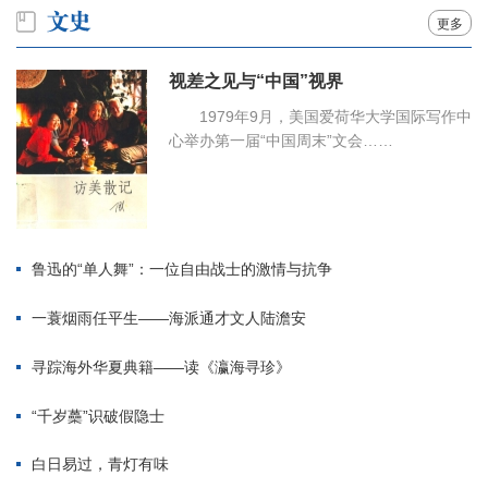
更多
视差之见与“中国”视界
1979年9月，美国爱荷华大学国际写作中
心举办第一届“中国周末”文会……
鲁迅的“单人舞”：一位自由战士的激情与抗争
一蓑烟雨任平生——海派通才文人陆澹安
寻踪海外华夏典籍——读《瀛海寻珍》
“千岁蘽”识破假隐士
白日易过，青灯有味