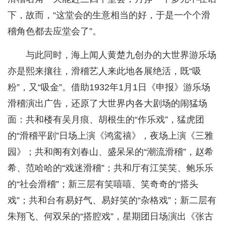
下，故而，“这堂会的生意相当的好，于是一个个滑
稽角色都去应堂会了”。
与此同时，海上闻人黄楚九创办的大世界游乐场
亦是熙来攘往，滑稽艺人来此地各展绝活，既“吸
粉”，又“吸金”。借助1932年1月1日《申报》游乐场
滑稽演出广告，还原了大世界内各大剧场的闹猛场
面：共和楼有吴月痕、胡根生的“作乐戏”，猛虎团
的“滑稽平剧”日场上演《鸿鸾禧》，夜场上演《三雅
园》；共和阁有刘春山、盛呆呆的“潮流滑稽”，赵希
希、范哈哈的“戏迷滑稽”；共和厅有江笑笑、鲍乐乐
的“社会滑稽”；新三层有笑嘻嘻、笑奇奇的“搭头
戏”；共和台有易好气、易好笑的“杂格戏”；新二层有
朱翔飞、何双呆的“搭腔戏”，星期团日场演出《张古