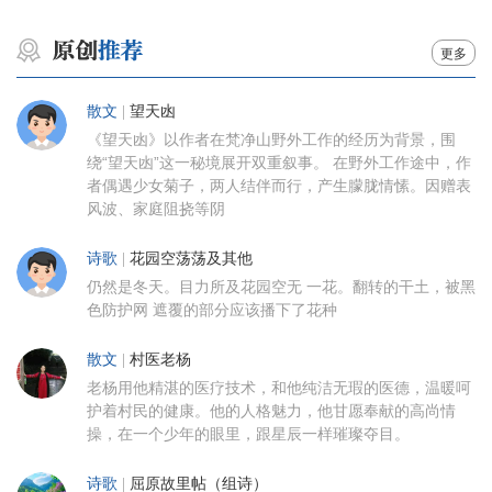
更多
散文
|
望天凼
《望天凼》以作者在梵净山野外工作的经历为背景，围
绕“望天凼”这一秘境展开双重叙事。 在野外工作途中，作
者偶遇少女菊子，两人结伴而行，产生朦胧情愫。因赠表
风波、家庭阻挠等阴
诗歌
|
花园空荡荡及其他
仍然是冬天。目力所及花园空无 一花。翻转的干土，被黑
色防护网 遮覆的部分应该播下了花种
散文
|
村医老杨
老杨用他精湛的医疗技术，和他纯洁无瑕的医德，温暖呵
护着村民的健康。他的人格魅力，他甘愿奉献的高尚情
操，在一个少年的眼里，跟星辰一样璀璨夺目。
诗歌
|
屈原故里帖（组诗）