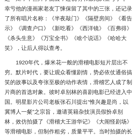
幸亏他的漫画家老友丁悚保留了其中的三张，还记录
了所有唱片名称：《半夜敲门》《隔壁房间》《看告
示》《调查户口》《新吃看》《西洋镜》《百弗得》
《杀头生意》《万宝全书》《啥个说话》《哈哈大
笑》，让后人得以查考。
1920年代，爆米花一般的滑稽电影短片层出不
穷。默片时代，要让观众看懂剧情，势必依仗通俗搞
笑的故事以及夸张至极的动作表情，滑稽艺人成了制
片商的首选对象。彼时卓别林的喜剧电影已经进入中
国。明星影片公司老板张石川提出“惟兴趣是尚，以
冀博人一粲”之宗旨，邀请英籍杂技演员假扮卓别
林，效仿拍摄了《滑稽大王游华记》《大闹怪剧场》
等滑稽电影，但制作粗劣，质量平平。当时拍摄的长