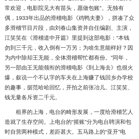
常欢迎，电影院见大有苗头，愿做包账”。无独有
偶，1933年出品的滑稽电影《鸡鸭夫妻》，拼凑了众
多滑稽节目片段，由刘春山集资并自任编剧、主演，
江笑笑在《滑稽道中开篇》里提到这部电影：“本钱
勿到三千元，收入倒有一万另；为啥生意能样好？因
为内中除却王无能，全体滑稽帮忙都有份。”同年，
另一部由王无能领衔的滑稽电影《到上海去》也很火
爆，叙说一个不认字的车夫在上海赚了钱回乡办学校
的趣事，据范哈哈回忆，开拍之前张冶儿、江笑笑、
钱无量各斥资二千元。
租界的上海，电台的畸形发展，一度给滑稽艺人
造就了生存空间。上电台的“摇账”分为电台聘演和包
时自营两种模式，差距甚大。五马路上的“亚开”电