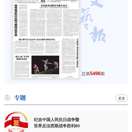
5496
总第
期
更多
纪念中国人民抗日战争暨
世界反法西斯战争胜利80
周年