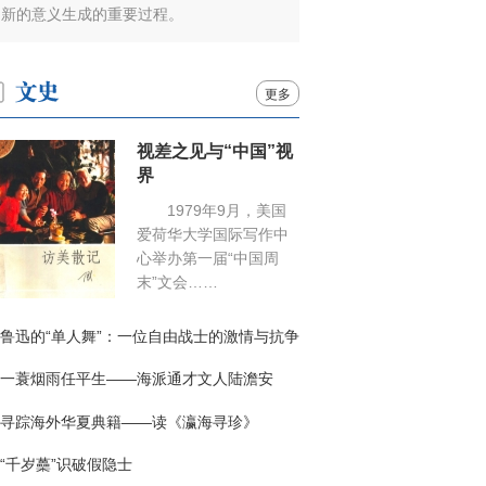
新的意义生成的重要过程。
更多
视差之见与“中国”视
界
1979年9月，美国
爱荷华大学国际写作中
心举办第一届“中国周
末”文会……
鲁迅的“单人舞”：一位自由战士的激情与抗争
一蓑烟雨任平生——海派通才文人陆澹安
寻踪海外华夏典籍——读《瀛海寻珍》
“千岁蘽”识破假隐士