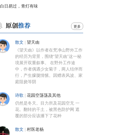
白日易过，青灯有味
更多
散文
|
望天凼
《望天凼》以作者在梵净山野外工作
的经历为背景，围绕“望天凼”这一秘
境展开双重叙事。 在野外工作途
中，作者偶遇少女菊子，两人结伴而
行，产生朦胧情愫。因赠表风波、家
庭阻挠等阴
诗歌
|
花园空荡荡及其他
仍然是冬天。目力所及花园空无 一
花。翻转的干土，被黑色防护网 遮
覆的部分应该播下了花种
散文
|
村医老杨