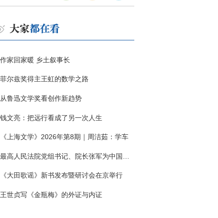
作家回家暖 乡土叙事长
菲尔兹奖得主王虹的数学之路
从鲁迅文学奖看创作新趋势
钱文亮：把远行看成了另一次人生
《上海文学》2026年第8期｜周洁茹：学车
最高人民法院党组书记、院长张军为中国作协干部大讲堂授课
《大田歌谣》新书发布暨研讨会在京举行
王世贞写《金瓶梅》的外证与内证