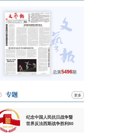
5496
总第
期
更多
纪念中国人民抗日战争暨
世界反法西斯战争胜利80
周年