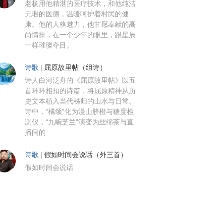
老杨用他精湛的医疗技术，和他纯洁
无瑕的医德，温暖呵护着村民的健
康。他的人格魅力，他甘愿奉献的高
尚情操，在一个少年的眼里，跟星辰
一样璀璨夺目。
诗歌
|
屈原故里帖（组诗）
诗人白河泛舟的《屈原故里帖》以五
首环环相扣的诗篇，将屈原精神从历
史文本植入当代秭归的山水与日常。
诗中，“橘颂”化为漫山脐橙与糖度检
测仪，“九畹芝兰”演变为丝绵茶与直
播间的
诗歌
|
假如时间会说话（外三首）
假如时间会说话