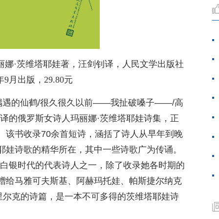
玛丽娜·茨维塔耶娃著，汪剑钊译，人民文学出版社
5年9月出版，29.80元
偶遇的仙鹤/很久很久以前——我扯破嗓子——/高
翻译的俄罗斯女诗人玛丽娜·茨维塔耶娃诗集，正
。该书收录70余首短诗，涵括了诗人从早年到晚
耶娃诗歌的精华所在，其中一些诗歌广为传诵。
斯白银时代的代表诗人之一，除了收录她各时期的
赠给马雅可夫斯基、阿赫玛托娃、帕斯捷尔纳克
”里尔克的诗篇，是一本不可多得的茨维塔耶娃诗