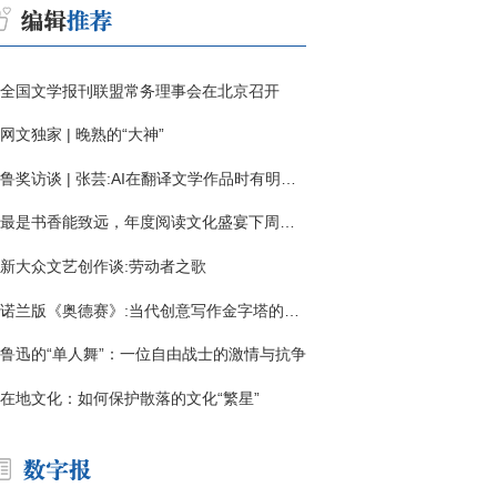
全国文学报刊联盟常务理事会在北京召开
网文独家 | 晚熟的“大神”
鲁奖访谈 | 张芸:AI在翻译文学作品时有明显局限
最是书香能致远，年度阅读文化盛宴下周启幕
新大众文艺创作谈:劳动者之歌
诺兰版《奥德赛》:当代创意写作金字塔的宏伟与平庸
鲁迅的“单人舞”：一位自由战士的激情与抗争
在地文化：如何保护散落的文化“繁星”