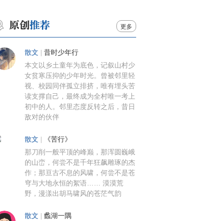
更多
散文
|
昔时少年行
本文以乡土童年为底色，记叙山村少
女贫寒压抑的少年时光。曾被邻里轻
视、校园同伴孤立排挤，唯有埋头苦
读支撑自己，最终成为全村唯一考上
初中的人。邻里态度反转之后，昔日
敌对的伙伴
散文
|
《苦行》
那刀削一般平顶的峰巅，那浑圆巍峨
的山峦，何尝不是千年狂飙雕琢的杰
作；那亘古不息的风啸，何尝不是苍
穹与大地永恒的絮语…… 漠漠荒
野，漫漾出胡马啸风的苍茫气韵
散文
|
蠡湖一隅