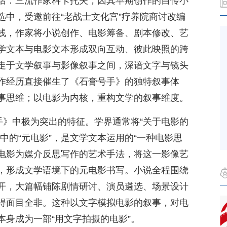
话：三流作家科卡托夫，因其早期创作的自传小
选中，受邀前往“老战士文化宫”疗养院商讨改编
线，作家将小说创作、电影筹备、剧本修改、艺
学文本与电影文本形成双向互动、彼此映照的跨
走于文学叙事与影像叙事之间，深谙文字与镜头
作经历直接催生了《石膏号手》的独特叙事体
事思维；以电影为内核，重构文学的叙事维度。
手》中极为突出的特征。学界通常将“关于电影的
中的“元电影”，是文学文本运用的“一种电影思
以电影为媒介反思写作的艺术手法，将这一影像艺
，形成文学语境下的元电影书写。小说全程围绕
开，大篇幅铺陈剧情研讨、演员遴选、场景设计
得面目全非。这种以文字模拟电影的叙事，对电
身成为一部“用文字拍摄的电影”。