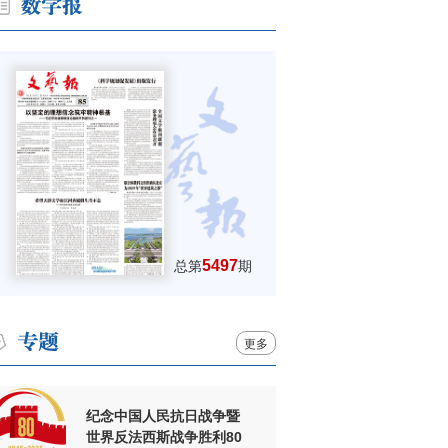
5497
总第
期
更多
纪念中国人民抗日战争暨
世界反法西斯战争胜利80