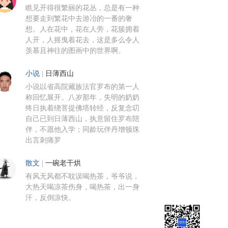
瞧见开得很繁丽的花丛，总是有一种
想要走到繁花中去游冶的一番的奢
想。人在花中，花在人旁，花簇拥着
人开，人摇曳着花去，这是多么令人
羡慕且神往的图画中的世界啊。
小说
|
日薄西山
小说以省高院藏族法官罗布的第一人
称回忆展开。八岁那年，失明的奶奶
终日执着绕菩提佛塔转经，反复念叨
自己已到日薄西山，执意留住罗布陪
伴，不愿他入学；同龄玩伴丹增顿珠
出言刺痛罗
散文
|
一碗老干烘
有风无风都不耽误喝热茶，爷爷说，
大热天喝凉茶伤身，喝热茶，出一身
汗，反倒凉快。