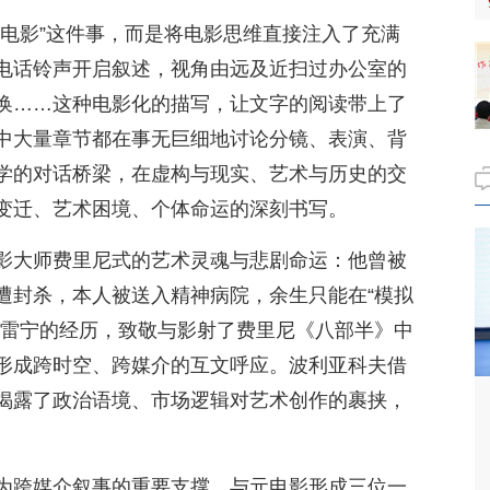
拍电影”这件事，而是将电影思维直接注入了充满
电话铃声开启叙述，视角由远及近扫过办公室的
换……这种电影化的描写，让文字的阅读带上了
中大量章节都在事无巨细地讨论分镜、表演、背
学的对话桥梁，在虚构与现实、艺术与历史的交
变迁、艺术困境、个体命运的深刻书写。
影大师费里尼式的艺术灵魂与悲剧命运：他曾被
遭封杀，本人被送入精神病院，余生只能在“模拟
扎雷宁的经历，致敬与影射了费里尼《八部半》中
形成跨时空、跨媒介的互文呼应。波利亚科夫借
揭露了政治语境、市场逻辑对艺术创作的裹挟，
为跨媒介叙事的重要支撑，与元电影形成三位一