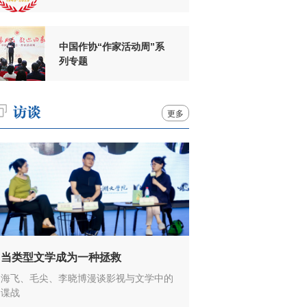
周年
中国作协“作家活动周”系
列专题
更多
当类型文学成为一种拯救
海飞、毛尖、李晓博漫谈影视与文学中的
谍战