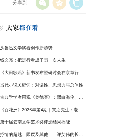
分享到：
从鲁迅文学奖看创作新趋势
钱文亮：把远行看成了另一次人生
《大田歌谣》新书发布暨研讨会在京举行
当代小说关键词：对话性、思想力与总体性
古典学学者围观《奥德赛》：黑白海伦、佩涅罗佩的别针与神秘入侵者
《百花洲》2026年第4期｜巽之先生：老兵朱向前侧记三题
第十届云南文学艺术奖评选结果揭晓
抒情的超越、限度及其他——评艾伟的长篇小说《春歌》