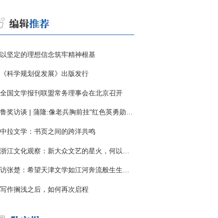
以坚定的理想信念筑牢精神根基
《科学规划促发展》出版发行
全国文学报刊联盟常务理事会在北京召开
鲁奖访谈 | 蒲隆:像老兵胸前挂"红色英勇勋章"
中拉文学：书页之间的跨洋共鸣
浙江文化观察：新大众文艺的星火，何以燎原？
访张楚：希望天津文学如江河奔流般生生不息
写作搁浅之后，如何再次启程