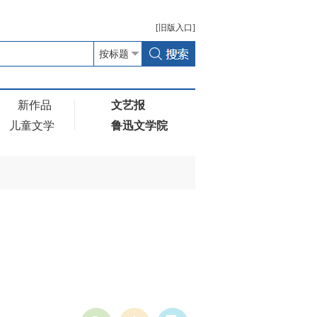
[
旧版
入口]
新作品
文艺报
儿童文学
鲁迅文学院