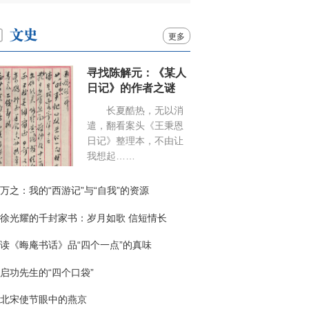
更多
寻找陈解元：《某人
日记》的作者之谜
长夏酷热，无以消
遣，翻看案头《王秉恩
日记》整理本，不由让
我想起……
万之：我的“西游记”与“自我”的资源
徐光耀的千封家书：岁月如歌 信短情长
读《晦庵书话》品“四个一点”的真味
启功先生的“四个口袋”
北宋使节眼中的燕京