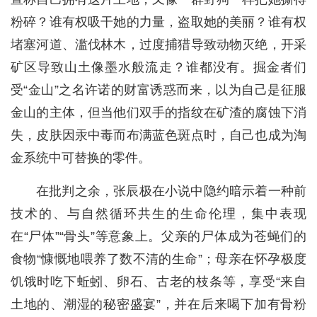
粉碎？谁有权吸干她的力量，盗取她的美丽？谁有权
堵塞河道、滥伐林木，过度捕猎导致动物灭绝，开采
矿区导致山土像墨水般流走？谁都没有。掘金者们
受“金山”之名许诺的财富诱惑而来，以为自己是征服
金山的主体，但当他们双手的指纹在矿渣的腐蚀下消
失，皮肤因汞中毒而布满蓝色斑点时，自己也成为淘
金系统中可替换的零件。
在批判之余，张辰极在小说中隐约暗示着一种前
技术的、与自然循环共生的生命伦理，集中表现
在“尸体”“骨头”等意象上。父亲的尸体成为苍蝇们的
食物“慷慨地喂养了数不清的生命”；母亲在怀孕极度
饥饿时吃下蚯蚓、卵石、古老的枝条等，享受“来自
土地的、潮湿的秘密盛宴”，并在后来喝下加有骨粉