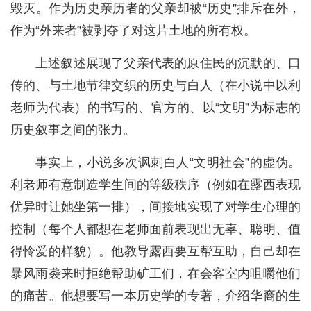
毁灭。作为历史亲历者的父亲却被“历史”排斥在外，
作为“外来者”被剥夺了对这片土地的所有权。
上述叙述展现了父亲代表的原住民的沉默的、口
传的、与土地节律交织的历史与白人（在小说中以利
老师为代表）的书写的、官方的、以“文明”为标志的
历史叙事之间的张力。
事实上，小说多次讽刺白人“文明社会”的虚伪。
利老师有意制造学生间的等级秩序（例如在露西表现
优异时让她坐第一排），间接地实现了对学生心理的
控制（每个人都想在老师面前表现出无辜、聪明、值
得怜爱的样貌）。他教导露西要互帮互助，自己却在
暴风雨袭来时拒绝帮助矿工们，在会客室内咀嚼他们
的痛苦。他想要写一本历史学的专著，介绍华裔的生