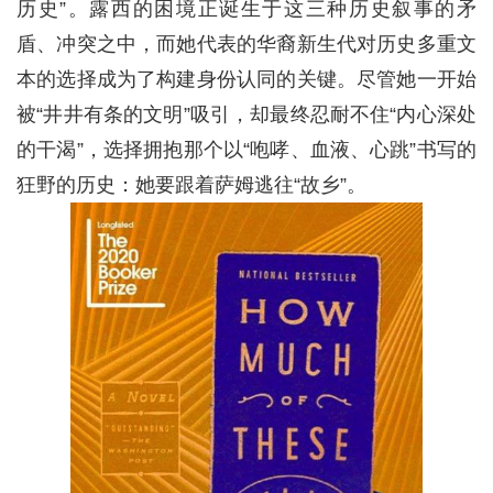
历史”。露西的困境正诞生于这三种历史叙事的矛
盾、冲突之中，而她代表的华裔新生代对历史多重文
本的选择成为了构建身份认同的关键。尽管她一开始
被“井井有条的文明”吸引，却最终忍耐不住“内心深处
的干渴”，选择拥抱那个以“咆哮、血液、心跳”书写的
狂野的历史：她要跟着萨姆逃往“故乡”。