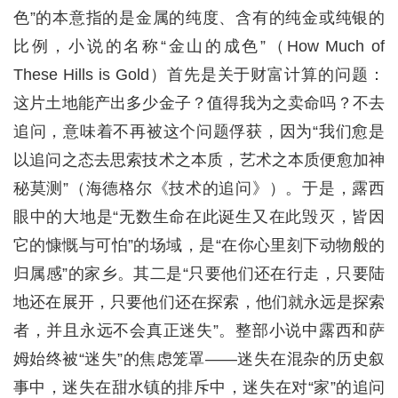
色”的本意指的是金属的纯度、含有的纯金或纯银的
比例，小说的名称“金山的成色”（
How Much of
These Hills is Gold
）首先是关于财富计算的问题：
这片土地能产出多少金子？值得我为之卖命吗？不去
追问，意味着不再被这个问题俘获，因为“我们愈是
以追问之态去思索技术之本质，艺术之本质便愈加神
秘莫测”（海德格尔《技术的追问》）。于是，露西
眼中的大地是“无数生命在此诞生又在此毁灭，皆因
它的慷慨与可怕”的场域，是“在你心里刻下动物般的
归属感”的家乡。其二是“只要他们还在行走，只要陆
地还在展开，只要他们还在探索，他们就永远是探索
者，并且永远不会真正迷失”。整部小说中露西和萨
姆始终被“迷失”的焦虑笼罩——迷失在混杂的历史叙
事中，迷失在甜水镇的排斥中，迷失在对“家”的追问