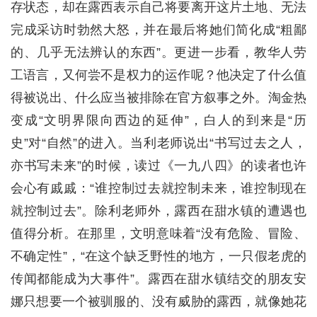
存状态，却在露西表示自己将要离开这片土地、无法
完成采访时勃然大怒，并在最后将她们简化成“粗鄙
的、几乎无法辨认的东西”。更进一步看，教华人劳
工语言，又何尝不是权力的运作呢？他决定了什么值
得被说出、什么应当被排除在官方叙事之外。淘金热
变成“文明界限向西边的延伸”，白人的到来是“历
史”对“自然”的进入。当利老师说出“书写过去之人，
亦书写未来”的时候，读过《一九八四》的读者也许
会心有戚戚：“谁控制过去就控制未来，谁控制现在
就控制过去”。除利老师外，露西在甜水镇的遭遇也
值得分析。在那里，文明意味着“没有危险、冒险、
不确定性”，“在这个缺乏野性的地方，一只假老虎的
传闻都能成为大事件”。露西在甜水镇结交的朋友安
娜只想要一个被驯服的、没有威胁的露西，就像她花