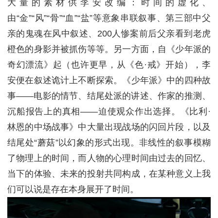
大量的素材供李安改编：时间的虚化、
由“金”“风”“骨”“血”“盐”等意象串联叙事、第三部中父
亲的鬼魂在风中叙述、200人惨案前后父亲看到老虎
橙色的身影并被抓伤等等。另一方面，自《少年派的
奇幻漂流》起（也许更早，从《色·戒》开始），李
安便在叙述诡计上不断探索。《少年派》中的四种故
事——电影的情节、结尾处派的讲述、作家的推测、
沉船报告上的真相——迫使观众作出选择。《比利·
林恩的中场战事》中大量出现战场的闪回片段，以及
结尾处“蘑菇”以幻象的形式出现。非线性的叙事模糊
了物理上的时间，而人物的心理时间由过去的回忆、
当下的体验、未来的投射共同构成，在某种意义上我
们可以说是存在本身展开了时间。