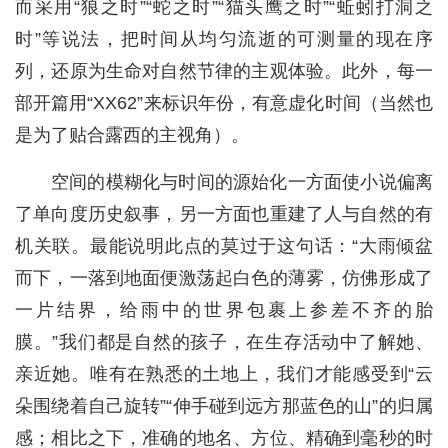
而采用“狼之时”“蛇之时”“猫头鹰之时”“蚯蚓打洞之
时”等说法，把时间从均匀流逝的可测量的现在序
列，还原为生命对自然节律的主观体验。此外，每一
部开篇用“XX62”来标识年份，有意虚化时间（当然也
是为了贴合露西的主视角）。
空间的模糊化与时间的源始化一方面使小说偏离
了单向度历史叙事，另一方面也重建了人与自然的有
机关联。最能说明此点的莫过于这句话：“大雨倾盆
而下，一落到地面便激荡起白色的薄雾，仿佛形成了
一片结界，给雨中的世界包裹上参差不齐的胎
膜。”我们都是自然的孩子，在生存活动中了解她、
亲近她。唯有在熟悉的土地上，我们才能感受到“云
朵围绕着自己旋转”“伸手碰到远方那蓝色的山”的归属
感；相比之下，准确的地名、方位、精确到毫秒的时