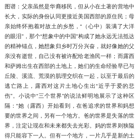
图谱：父亲虽然是华裔移民，但从小在土著的营地中
长大，实际的身份认同更接近美国西部的原住民；母
亲始终怀抱着对故土的乡愁，“（心中）装满了大洋
的眼泪”，那个“想象中的中国”构成了她永远无法抵达
的精神锚点，她想象归乡时万分兴奋，就好像她的父
亲没有逝世，自己没有被许配给老渔民一样；而露西
和萨姆出生在西部的土地上，她们的生命经验早已与
丘陵、溪流、荒漠的肌理交织在一起，以至于最后的
逃亡路上，露西对这片土地心生出“近乎于爱的悲
伤”。小说中“三个世界”的说法鲜明地展示了这种区
隔：“她（露西）开始看到，在爸追求的世界和妈想
要的世界之间，另有一个地方。爸的世界是失落的世
界，注定让现在和未来都失去光彩。妈的世界则狭隘
得只能容下一人。但有一个地方，一片几乎是新的土