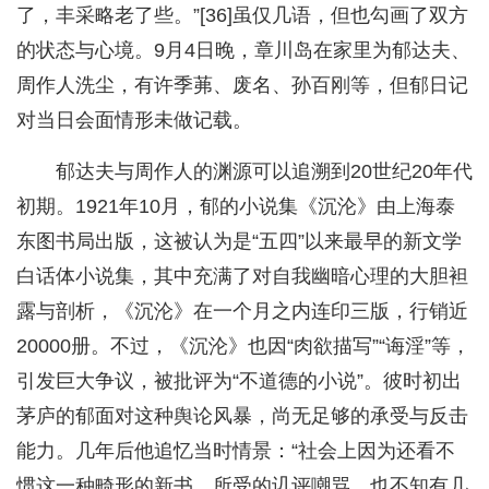
了，丰采略老了些。”[36]虽仅几语，但也勾画了双方
的状态与心境。9月4日晚，章川岛在家里为郁达夫、
周作人洗尘，有许季茀、废名、孙百刚等，但郁日记
对当日会面情形未做记载。
郁达夫与周作人的渊源可以追溯到20世纪20年代
初期。1921年10月，郁的小说集《沉沦》由上海泰
东图书局出版，这被认为是“五四”以来最早的新文学
白话体小说集，其中充满了对自我幽暗心理的大胆袒
露与剖析，《沉沦》在一个月之内连印三版，行销近
20000册。不过，《沉沦》也因“肉欲描写”“诲淫”等，
引发巨大争议，被批评为“不道德的小说”。彼时初出
茅庐的郁面对这种舆论风暴，尚无足够的承受与反击
能力。几年后他追忆当时情景：“社会上因为还看不
惯这一种畸形的新书，所受的讥评嘲骂，也不知有几