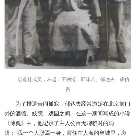
创造社成员，左起：王独清、郭沫若、郁达夫、成仿
吾
为了排遣苦闷孤寂，郁达夫经常游荡在北京前门
外的酒馆、妓院、戏园之间。在这一期间写成的小说
《薄奠》中，他记录了主人公百无聊赖时的消
遣：“我一个人渺焉一身，寄住在人海的皇城里，衷