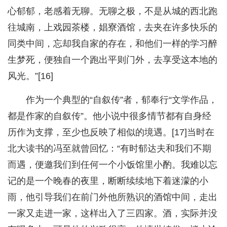
心郁郁，老感着无聊。无聊之极，不是从城的西北跑
往城南，上戏园茶楼，娼寮酒馆，去夹在许多快乐的
同类中间，忘却我自家的存在，和他们一样的学习醉
生梦死，便独自一个跑出平则门外，去享受这本地的
风光。”[16]
作为一个典型的“自叙传”者，郁奉行“文学作品，
都是作家的自叙传”。他小说中很多情节都有自身经
历作为支撑，至少也反映了相似的境遇。[17]当时在
北大读书的冯至就曾回忆：“有时郁达夫和我们不期
而遇，便邀我们到任何一个小饭馆里小酌。我难以忘
记的是一个晚春的夜里，断断续续地下着迷濛的小
雨，他引导我们在前门外他所熟识的酒馆中间，走出
一家又走进一家，这样出入了三四家。酒，实际并没