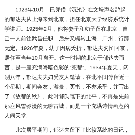
1923年10月，已凭借《沉沦》在文坛声名鹊起
的郁达夫从上海来到北京，担任北京大学经济系统计
学讲师。1925年2月，他将妻子和幼子留在北京，自
己一人前往武昌任职，后来又辗转上海、广州，行踪
无定。1926年夏，幼子因病夭折，郁达夫匆忙回京，
居住至当年10月离开。这一时期的北京于郁达夫而
言，是一座充满晦暗色彩的“死都”。1934年夏天，阔
别八年，郁达夫夫妇受友人邀请，在北平[1]停留近三
个星期，期间会友，游景，买书，不亦乐乎，并写出
了《故都的秋》。此时郁氏笔下的北平，不再是先前
那座风雪弥漫的无聊古城，而是一个充满诗情画意的
人间天堂。
此次居平期间，郁达夫留下了比较系统的日记，