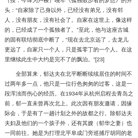
（按：今译为卢梭）晚年《孤独散步者的梦想》的开
头：“自家除了己身以外，已经没有弟兄，没有邻
人，没有朋友，没有社会了。自家在这世上，像这样
的，已经成了一个孤独者了。”至此，他与这座古城
的固有联结彻底中断了，“现在去北京远了，去龙儿
更远了，自家只一个人，只是孤零丁的一个人。在这
里继续此生中大约是完不了的飘泊。”[23]
全部算来，郁达夫在北平断断续续居住的时间不
过两年多一点，他只是一位行色匆匆的过客，这是一
段浑浊而伤心的经历。在1934年从杭州启程去青岛之
前，郁一直未曾再次北上。此次因有朋友邀请，因缘
际会，于是有了一趟计划之外的故都之行。除郁达夫
夫妇及他们的一个孩子外，还有其嫂（郁华之妻）也
一同前往。她是为打理北平阜成门旁巡捕厅胡同的老