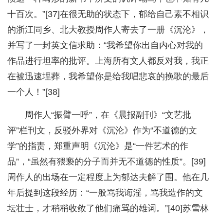
十百次。”[37]在很无助的状态下，郁给自己素不相识
的浙江同乡、北大教授周作人寄去了一册《沉沦》，
并写了一封英文信求助：“我希望你出自内心对我的
作品进行坦率的批评。上海所有文人都反对我，我正
在被迅速埋葬，我希望你是给我唱悲哀的挽歌的最后
一个人！”[38]
周作人“振臂一呼”，在《晨报副刊》“文艺批
评”栏刊文，反驳外界对《沉沦》作为“不道德的文
学”的指责，郑重声明《沉沦》是“一件艺术的作
品”，“虽然有猥亵的分子而并无不道德的性质”。[39]
周作人的出场在一定程度上为郁达夫解了围。他在几
年后提到这段经历：“一般骂我诲淫，骂我造作的文
坛壮士，才稍稍收敛了他们痛骂的雄词。”[40]苏雪林