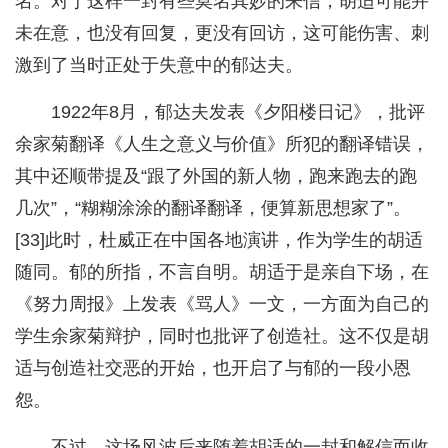
名。对于这样一封有些莫名其妙的来信，胡适可能并
未在意，也没有回复，更没有回访，这可能伤害、刺
激到了当时正处于失意中的郁达夫。
1922年8月，郁达夫发表《夕阳楼日记》，批评
余家菊翻译《人生之意义与价值》所犯的翻译错误，
其中还顺带提及“跟了外国的新人物，跑来跑去的跑
几次”，“糊糊涂涂的翻译翻译，便算新思想家了”。
[33]此时，杜威正在中国各地演讲，作为学生的胡适
随同。郁的所指，不言自明。胡适于是亲自下场，在
《努力周报》上发表《骂人》一文，一方面为自己的
学生余家菊辩护，同时也批评了创造社。这不仅是胡
适与创造社交恶的开始，也开启了与郁的一段小恩
怨。
不过，这场风波后来随着胡适的一封和解信而收