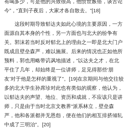
有喝多少，可是他的兴致很高，他愤世嫉俗，谈古论
今”，“直到子夜后，大家才各自散去。”[18]
这段时期导致郁达夫如此心境的主要原因，一方
面源自其本身的个性，另一方面也与北大的纷争有
关。郭沫若当时反对郁北上的理由之一即是北大门户
既成且壁垒森严，难以施展。后来的情况也正如他所
预料，郭也用略带讥讽地描述，“以达夫之才，在北
平住了几年，却始终是一位讲师，足见得那些‘朋
友’对于他是怎样的重视了”。[19]在京期间与他交往较
多的北大学生孙席珍对此也有类似的观察，他认为，
以郁达夫的声望、地位、资历和成就，不应该只是讲
师，只是由于当时北京文教界“派系林立，壁垒森
严，他和各派都并无恩怨，便在他们的相互排挤倾轧
中成了三明治”。[20]