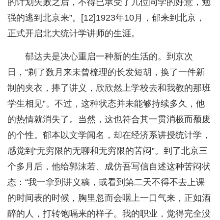
的计划失败之后，不得已承受了几位同学的好意，勉
强的逃到北京来”。[12]1923年10月，郁来到北京，
正式开启北大统计学讲师的生涯。
郁达夫是决心重启一种新的生活的。到京次
日，“剃了数月来未曾梳理的长发短胡，换了一件新
制的夹衣，捧了讲义，欣欣然上学校去和我教的那班
学生相见”。不过，这种状态并未能够持续多久，他
的热情就消失了。当然，这也符合其一贯消极而颓废
的个性。郁本以文学闻名，却在经济系讲授统计学，
感觉到“无穷限的无聊和无穷限的苦闷”。到了北京三
个多月后，他给郭沫若、成仿吾写信自述这种苦闷状
态：“我一拿到讲义稿，或看到第二天不得不去上课
的时间表的时候，胸里忽而会咽上一口气来，正如酒
醉的人，打转饱嗝来的样子。我的职业，觉得完全没