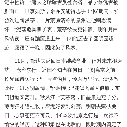
记中控诉：“庸人之碌碌者反登台省；品学兼优者被
黜而亡！世事如斯，余亦安能得志乎！”[6]期间，郁
曾到过陶然亭，一片荒凉清冷的景象让他幽思满
怀，“泥落危巢燕子哀，荒亭欲去更徘徊。明年月白
风清夜，应有蹁跹道士来。”[7]他还去了圆明园遗
迹，露宿了一晚，因此染了风寒。
11月，郁达夫返回日本继续学业，但对未来很迷
茫，“仓卒东行，返国不知当在何日。”[8]离京之前，
长兄赋诗送行：“一片卢沟月，怜君万里行。清谈当
此夜，难尽别离情。”他回复：“迹似飞篷人似雁，东
门祖道又离群。秋风江上芙蓉落，旧垒巢边燕子分。
薄有狂才追杜牧，应无好梦到刘蒉。明朝去赋扶桑
日，心事苍茫不可云。”[9]本次北京之行是一次很不
愉快的经历，这种印象也在此后的一段时期内奠定了