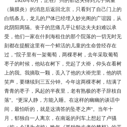
1926年6月，正在广州的郁达夫得到儿子病重
（脑膜炎）的消息后返回北京，只看到了自己门上的
白纸条儿，龙儿的尸体已经埋入妙光阁的广谊园，从
此阴阳两隔。丧子的悲痛几乎让郁达夫夫妇难以承
受，他们一家在什刹海租住的那个院落的一切无时无
刻都在提醒这里有一个鲜活的儿童的生命曾经存在
过，“院子里有一架葡萄，两棵枣树，去年采取葡萄
枣子的时候，他站在树下，兜起了大褂，仰头在看树
上的我。我摘取一颗，丢入了他的大褂兜里，他的哄
笑声，要继续到三五分钟。今年这两棵枣树，结满了
青青的枣子，风起的半夜里，老有熟极的枣子辞枝自
落”。“更深人静，方能入睡。在这样的幽幽的谈话中
间，最怕听的，就是这滴答的坠枣之声”。当年十
月，郁独自一人离京，在南返的列车上想起了卢骚