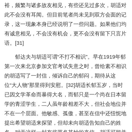
裕，频繁与诸多故友相见，有些还见过多次，胡适对
此不会没有耳闻。但目前笔者尚未见到双方会面的记
录，这一现象本身已经说明了一些问题。如果他们均
有诚意相见，不会没有机会，更不会没有留下只言片
语。[31]
郁达夫与胡适可谓“不打不相识”。早在1919年郁
第一次来北京参加文官考试失意之时，曾给素不相识
的胡适写了一封信，倾诉自己的郁闷，期待从这
位“大人物”那里得到安慰。[32]胡适长郁五岁，当时
已因文学革命而暴得大名，而郁只是一个尚在日本留
学的青涩学生，二人虽年龄相差不大，但社会地位并
不在一个层面。他敏感、孤傲，甚至在信中还忸怩地
提出希望胡适来探望，但却未向胡适告知自己的姓