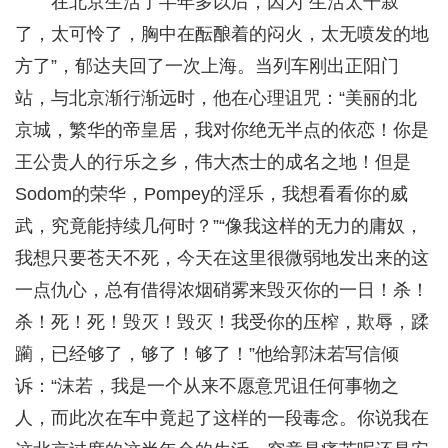
在北京生活了半年多以后，因为“生活太干寂
了，太可怜了，胸中在酝酿着的闷火，太无喷发的地
方了”，郁达夫回了一次上海。当列车刚出正阳门
站，与北京渐行渐远时，他在心理诅咒：“美丽的北
京城，繁华的帝皇居，我对你绝无半点的依恋！你是
王公贵人的行乐之乡，伟大杰士的成名之地！但是
Sodom的荣华，Pompey的淫乐，我想看看你的威
武，究竟能持续几何时？”“像我这样的无力的庸奴，
我想只要苍天不死，今天在这里很微弱地发出来的这
一点仇心，总有借得浓烟硝雾来毁灭你的一日！杀！
杀！死！死！毁灭！毁灭！我受你的压榨，欺辱，蹂
躏，已经够了，够了！够了！”他给郭沫若写信倾
诉：“沫若，我是一个从来不愿意咒诅任何事物之
人，而此次在车中竟起了这样的一段毒念。你说我在