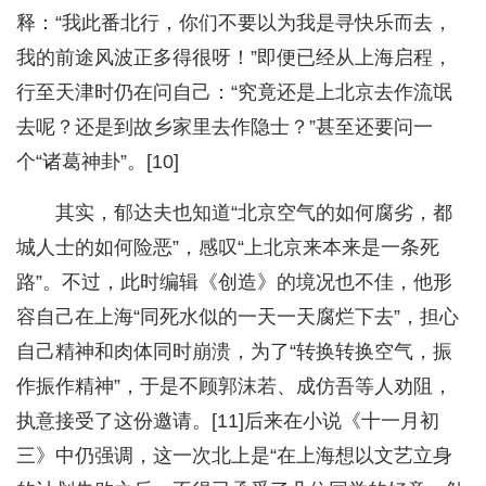
释：“我此番北行，你们不要以为我是寻快乐而去，
我的前途风波正多得很呀！”即便已经从上海启程，
行至天津时仍在问自己：“究竟还是上北京去作流氓
去呢？还是到故乡家里去作隐士？”甚至还要问一
个“诸葛神卦”。[10]
其实，郁达夫也知道“北京空气的如何腐劣，都
城人士的如何险恶”，感叹“上北京来本来是一条死
路”。不过，此时编辑《创造》的境况也不佳，他形
容自己在上海“同死水似的一天一天腐烂下去”，担心
自己精神和肉体同时崩溃，为了“转换转换空气，振
作振作精神”，于是不顾郭沫若、成仿吾等人劝阻，
执意接受了这份邀请。[11]后来在小说《十一月初
三》中仍强调，这一次北上是“在上海想以文艺立身