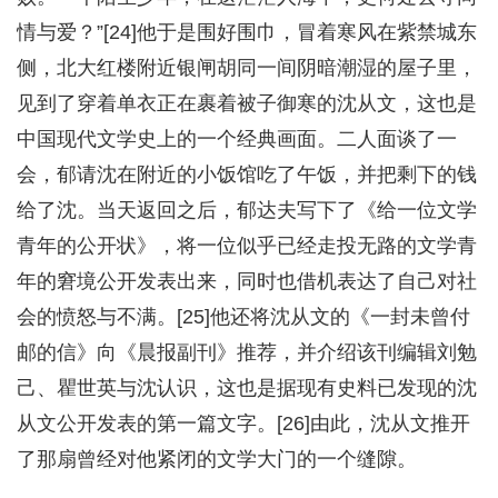
情与爱？”[24]他于是围好围巾，冒着寒风在紫禁城东
侧，北大红楼附近银闸胡同一间阴暗潮湿的屋子里，
见到了穿着单衣正在裹着被子御寒的沈从文，这也是
中国现代文学史上的一个经典画面。二人面谈了一
会，郁请沈在附近的小饭馆吃了午饭，并把剩下的钱
给了沈。当天返回之后，郁达夫写下了《给一位文学
青年的公开状》，将一位似乎已经走投无路的文学青
年的窘境公开发表出来，同时也借机表达了自己对社
会的愤怒与不满。[25]他还将沈从文的《一封未曾付
邮的信》向《晨报副刊》推荐，并介绍该刊编辑刘勉
己、瞿世英与沈认识，这也是据现有史料已发现的沈
从文公开发表的第一篇文字。[26]由此，沈从文推开
了那扇曾经对他紧闭的文学大门的一个缝隙。