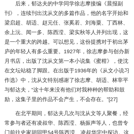
后来，郁达夫的中学同学徐志摩接编《晨报副
刊》，连续刊出沈从文的多篇作品，他的名字开始和
梁启超、胡适、赵元任、张奚若、刘海粟、丁西林、
余上沅、闻一多、陈西滢、梁实秋等人并列出现，这
是一个重大的跨越。可以想见，这份提携对于初出茅
庐的年轻人有多么重要。1927年，徐志摩参与创办新
月书店，出版了沈从文第一本小说集《蜜柑》，使沈
在文坛站稳了脚跟。在出版于1936年的《从文小说习
作选》中，沈从文特别感谢了徐志摩、胡适、林宰平
与郁达夫，“这十年来没有他们对我种种的帮助和鼓
励，这集子里的作品不会产生，不会存在。”[27]
在北平期间，郁达夫几次与沈从文等人聚餐，经
常参与者还有凌叔华、陈西滢、杨振声等人，也曾专
门前往史家胡同甲54号陈西滢、凌叔华宅中探访。这