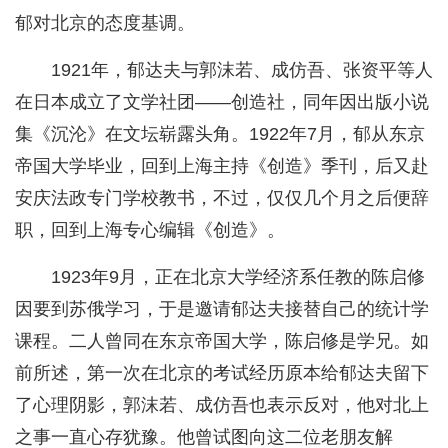
郁对北京的态度基调。
1921年，郁达夫与郭沫若、成仿吾、张资平等人
在日本成立了文学社团——创造社，同年因出版小说
集《沉沦》在文坛崭露头角。1922年7月，郁从东京
帝国大学毕业，回到上海主持《创造》季刊，后又赴
安庆法政专门学校教书，不过，仅仅几个月之后便辞
职，回到上海专心编辑《创造》。
1923年9月，正在北京大学经济系任教的陈启修
因要到苏俄学习，于是邀请郁达夫接替自己的统计学
课程。二人曾同在东京帝国大学，陈启修是学兄。如
前所述，第一次在北京的考试经历原本给郁达夫留下
了心理阴影，郭沫若、成仿吾也表示反对，他对北上
之事一直心存犹豫。他曾试图向这二位老朋友解