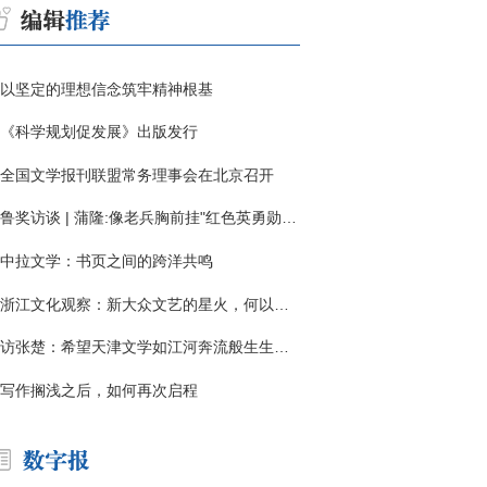
以坚定的理想信念筑牢精神根基
《科学规划促发展》出版发行
全国文学报刊联盟常务理事会在北京召开
鲁奖访谈 | 蒲隆:像老兵胸前挂"红色英勇勋章"
中拉文学：书页之间的跨洋共鸣
浙江文化观察：新大众文艺的星火，何以燎原？
访张楚：希望天津文学如江河奔流般生生不息
写作搁浅之后，如何再次启程