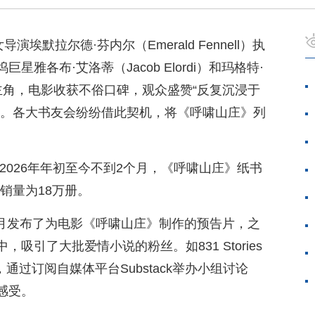
埃默拉尔德·芬内尔（Emerald Fennell）执
雅各布·艾洛蒂（Jacob Elordi）和玛格特·
饰男女主角，电影收获不俗口碑，观众盛赞“反复沉浸于
”。各大书友会纷纷借此契机，将《呼啸山庄》列
统计，从2026年年初至今不到2个月，《呼啸山庄》纸书
总销量为18万册。
9月发布了为电影《呼啸山庄》制作的预告片，之
吸引了大批爱情小说的粉丝。如831 Stories
合作，通过订阅自媒体平台Substack举办小组讨论
感受。