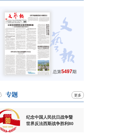
5497
总第
期
更多
纪念中国人民抗日战争暨
世界反法西斯战争胜利80
周年