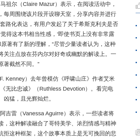
尔·马祖尔（Claire Mazur）表示，在阅读活动中，
，每周围绕该片段开设聊天室，分享内容并进行
入套路化表达，有用户发起了关于希斯克利夫是否
者觉得这本书相当性感，‘即使书页上没有非常露
和原著有了新的理解，“尽管少量读者认为，这种
将关注点放在芬内尔对好奇或幽默的解读上。一
原著截然不同。”
a F. Kenney）去年曾模仿《呼啸山庄》作者艾米
忠诚》（Ruthless Devotion）。看完电
、凶猛，且光辉灿烂。
雷（Vanessa Aguirre）表示，一些读者将
读，这种解读融合了哥特美学、浓烈情感与精神
抗拒这种框架，这个故事本质上是无可挽回的悲