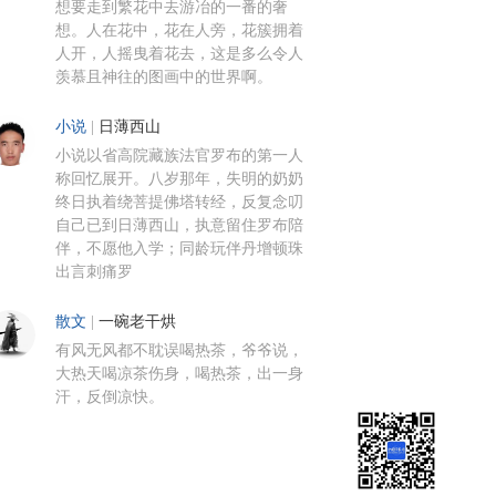
想要走到繁花中去游冶的一番的奢
想。人在花中，花在人旁，花簇拥着
人开，人摇曳着花去，这是多么令人
羡慕且神往的图画中的世界啊。
小说
|
日薄西山
小说以省高院藏族法官罗布的第一人
称回忆展开。八岁那年，失明的奶奶
终日执着绕菩提佛塔转经，反复念叨
自己已到日薄西山，执意留住罗布陪
伴，不愿他入学；同龄玩伴丹增顿珠
出言刺痛罗
散文
|
一碗老干烘
有风无风都不耽误喝热茶，爷爷说，
大热天喝凉茶伤身，喝热茶，出一身
汗，反倒凉快。