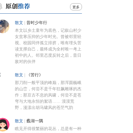
更多
散文
|
昔时少年行
本文以乡土童年为底色，记叙山村少
女贫寒压抑的少年时光。曾被邻里轻
视、校园同伴孤立排挤，唯有埋头苦
读支撑自己，最终成为全村唯一考上
初中的人。邻里态度反转之后，昔日
敌对的伙伴
散文
|
《苦行》
那刀削一般平顶的峰巅，那浑圆巍峨
的山峦，何尝不是千年狂飙雕琢的杰
作；那亘古不息的风啸，何尝不是苍
穹与大地永恒的絮语…… 漠漠荒
野，漫漾出胡马啸风的苍茫气韵
散文
|
蠡湖一隅
瞧见开得很繁丽的花丛，总是有一种