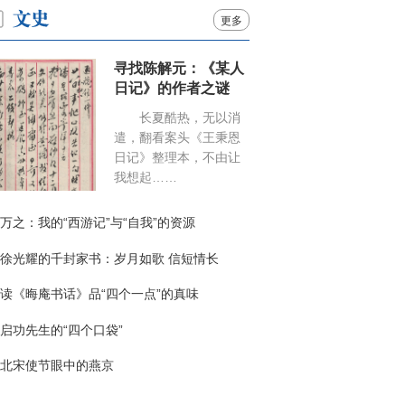
更多
寻找陈解元：《某人
日记》的作者之谜
长夏酷热，无以消
遣，翻看案头《王秉恩
日记》整理本，不由让
我想起……
万之：我的“西游记”与“自我”的资源
徐光耀的千封家书：岁月如歌 信短情长
读《晦庵书话》品“四个一点”的真味
启功先生的“四个口袋”
北宋使节眼中的燕京