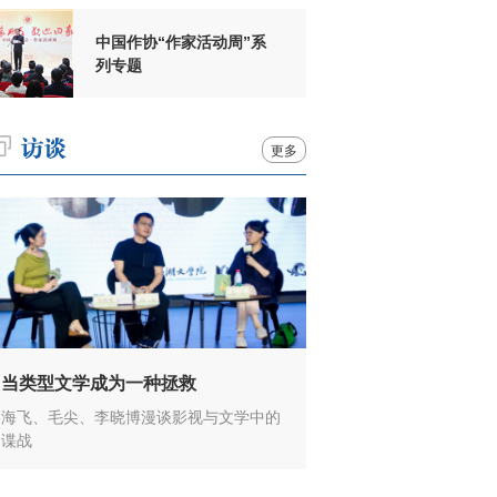
中国作协“作家活动周”系
列专题
更多
当类型文学成为一种拯救
海飞、毛尖、李晓博漫谈影视与文学中的
谍战