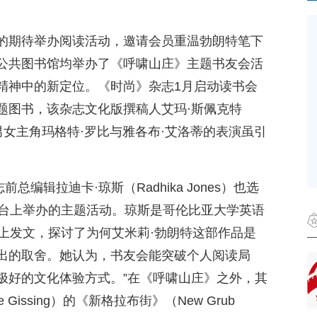
的期待举办阅读活动，邀请会员重温勃朗特笔下
公共图书馆均举办了《呼啸山庄》主题书友会活
精神中的新定位。《时尚》杂志1月启动读书会
题图书，该杂志文化版撰稿人艾玛·斯佩克特
影的男女主角玛格特·罗比与雅各布·艾洛蒂的表演虽引
杂志前总编辑拉迪卡·琼斯（Radhika Jones）也选
ck平台上举办的主题活动。琼斯是哥伦比亚大学英语
ck上发文，探讨了为何艾米莉·勃朗特这部作品是
出的取舍。她认为，书友会能突破个人阅读局
极好的文化体验方式。”在《呼啸山庄》之外，其
Gissing）的《新格拉布街》（New Grub