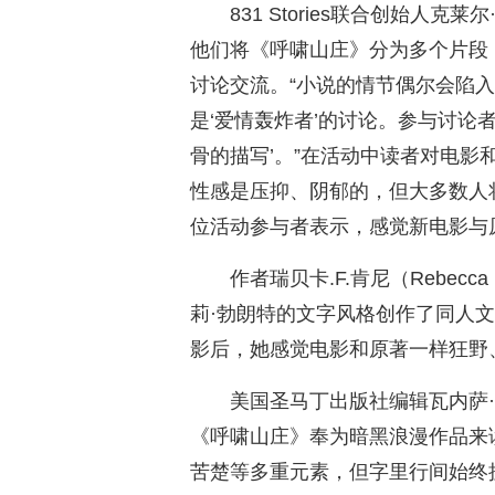
831 Stories联合创始人克莱
他们将《呼啸山庄》分为多个片段
讨论交流。“小说的情节偶尔会陷
是‘爱情轰炸者’的讨论。参与讨论
骨的描写’。”在活动中读者对电影
性感是压抑、阴郁的，但大多数人
位活动参与者表示，感觉新电影与
作者瑞贝卡.F.肯尼（Rebecc
莉·勃朗特的文字风格创作了同人文《无比
影后，她感觉电影和原著一样狂野
美国圣马丁出版社编辑瓦内萨·阿吉
《呼啸山庄》奉为暗黑浪漫作品来
苦楚等多重元素，但字里行间始终