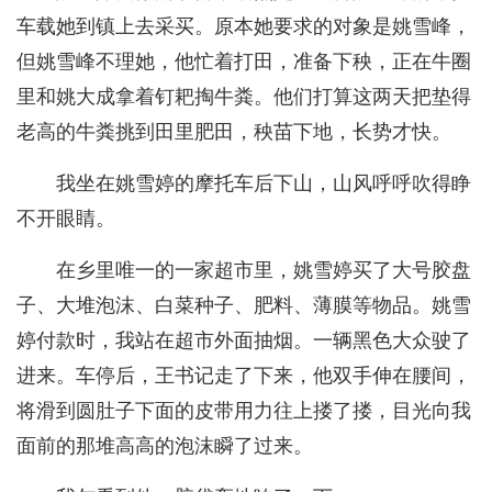
车载她到镇上去采买。原本她要求的对象是姚雪峰，
但姚雪峰不理她，他忙着打田，准备下秧，正在牛圈
里和姚大成拿着钉耙掏牛粪。他们打算这两天把垫得
老高的牛粪挑到田里肥田，秧苗下地，长势才快。
我坐在姚雪婷的摩托车后下山，山风呼呼吹得睁
不开眼睛。
在乡里唯一的一家超市里，姚雪婷买了大号胶盘
子、大堆泡沫、白菜种子、肥料、薄膜等物品。姚雪
婷付款时，我站在超市外面抽烟。一辆黑色大众驶了
进来。车停后，王书记走了下来，他双手伸在腰间，
将滑到圆肚子下面的皮带用力往上搂了搂，目光向我
面前的那堆高高的泡沫瞬了过来。