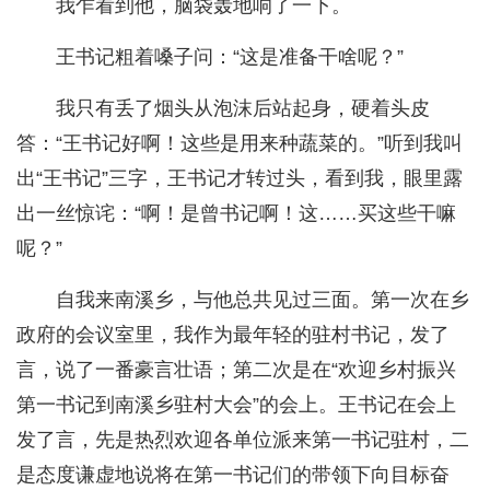
我乍看到他，脑袋轰地响了一下。
王书记粗着嗓子问：“这是准备干啥呢？”
我只有丢了烟头从泡沫后站起身，硬着头皮
答：“王书记好啊！这些是用来种蔬菜的。”听到我叫
出“王书记”三字，王书记才转过头，看到我，眼里露
出一丝惊诧：“啊！是曾书记啊！这……买这些干嘛
呢？”
自我来南溪乡，与他总共见过三面。第一次在乡
政府的会议室里，我作为最年轻的驻村书记，发了
言，说了一番豪言壮语；第二次是在“欢迎乡村振兴
第一书记到南溪乡驻村大会”的会上。王书记在会上
发了言，先是热烈欢迎各单位派来第一书记驻村，二
是态度谦虚地说将在第一书记们的带领下向目标奋