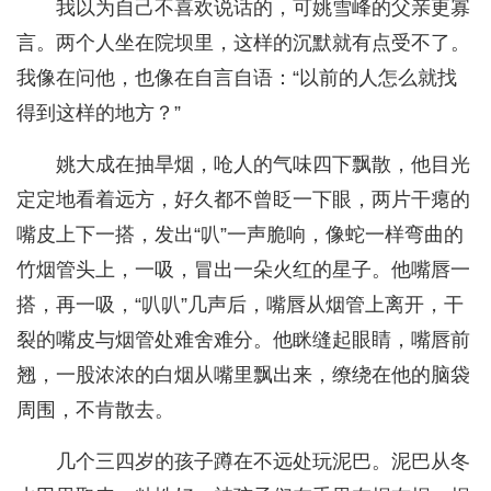
我以为自己不喜欢说话的，可姚雪峰的父亲更寡
言。两个人坐在院坝里，这样的沉默就有点受不了。
我像在问他，也像在自言自语：“以前的人怎么就找
得到这样的地方？”
姚大成在抽旱烟，呛人的气味四下飘散，他目光
定定地看着远方，好久都不曾眨一下眼，两片干瘪的
嘴皮上下一搭，发出“叭”一声脆响，像蛇一样弯曲的
竹烟管头上，一吸，冒出一朵火红的星子。他嘴唇一
搭，再一吸，“叭叭”几声后，嘴唇从烟管上离开，干
裂的嘴皮与烟管处难舍难分。他眯缝起眼睛，嘴唇前
翘，一股浓浓的白烟从嘴里飘出来，缭绕在他的脑袋
周围，不肯散去。
几个三四岁的孩子蹲在不远处玩泥巴。泥巴从冬