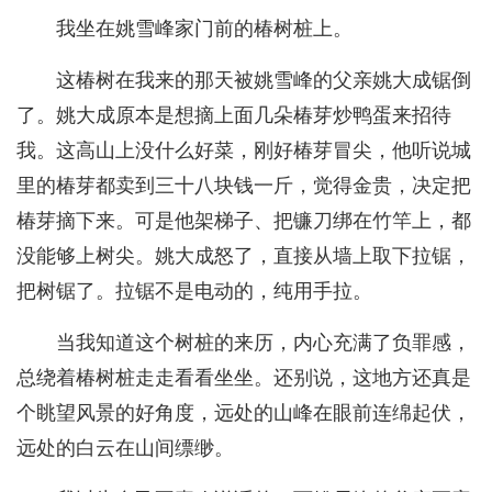
我坐在姚雪峰家门前的椿树桩上。
这椿树在我来的那天被姚雪峰的父亲姚大成锯倒
了。姚大成原本是想摘上面几朵椿芽炒鸭蛋来招待
我。这高山上没什么好菜，刚好椿芽冒尖，他听说城
里的椿芽都卖到三十八块钱一斤，觉得金贵，决定把
椿芽摘下来。可是他架梯子、把镰刀绑在竹竿上，都
没能够上树尖。姚大成怒了，直接从墙上取下拉锯，
把树锯了。拉锯不是电动的，纯用手拉。
当我知道这个树桩的来历，内心充满了负罪感，
总绕着椿树桩走走看看坐坐。还别说，这地方还真是
个眺望风景的好角度，远处的山峰在眼前连绵起伏，
远处的白云在山间缥缈。