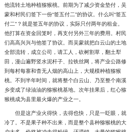
他流转土地种植猕猴桃。前期为了减少资金垫付，吴
蒙和村民们签下一份“签五付二”的协议。什么叫“签五
付二”？就是签五年的协议，实际只付两年的租金。
他打算在资金回笼时，再支付另外三年的费用。村民
们高高兴兴与他签了协议。而吴蒙就把白云山的土地
全部流转，成立公司，请工人，砍树割草，翻土犁
田，漫山遍野竖水泥杆子、拉铁丝网，将产业公路修
到每村每寨和杳无人烟的高山上，大规模种植猕猴
桃。不到半年时间，就将整个白云山、乃至整个南溪
乡变成了绿油油的猕猴桃基地。次年挂果后，红心猕
猴桃成为县里最火爆的产业之一。
但是这产业火得快，去得也快，只是一眨眼，就
冷了。不是果子种不出来，而是整个县种猕猴桃的大