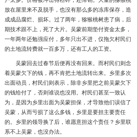
户太多。价格被冲击得粉碎，还滞销。大量的猕猴桃
放在屋里来不及脱手，也没有那么多的冻库保存，造
成成品腐烂、损坏。过了两年，猕猴桃树患了病，后
期技术跟不上，死了大片。吴蒙前期垫付资金太多，
一年两年还勉强应付，多年只出不进，仅拖欠村民们
的土地流转费就一百多万，还有工人的工资。
吴蒙回去过春节后便再没有回来。而村民们则念
着吴蒙欠下的钱，再不肯把土地流转出来。乡里多次
出面动员，村民们则表示，除非乡里把之前吴蒙欠下
的钱给付了，否则谁说也没用。村民们甚至一致认
为，是因为乡里出面为吴蒙担保，才导致他们误信了
吴蒙，从而亏损了这么多钱，乡里是要担主要责任
的。乡里的领导换了后，谁愿意担这个责任？乡里联
系不上吴蒙，也没办法。