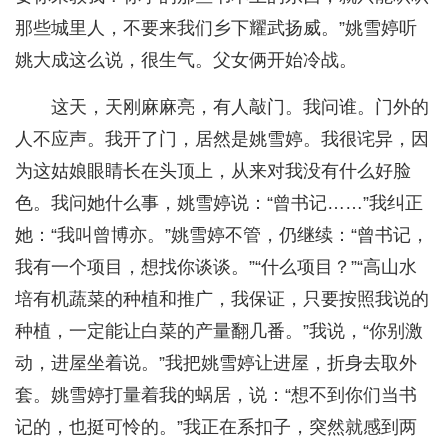
那些城里人，不要来我们乡下耀武扬威。”姚雪婷听
姚大成这么说，很生气。父女俩开始冷战。
这天，天刚麻麻亮，有人敲门。我问谁。门外的
人不应声。我开了门，居然是姚雪婷。我很诧异，因
为这姑娘眼睛长在头顶上，从来对我没有什么好脸
色。我问她什么事，姚雪婷说：“曾书记……”我纠正
她：“我叫曾博亦。”姚雪婷不管，仍继续：“曾书记，
我有一个项目，想找你谈谈。”“什么项目？”“高山水
培有机蔬菜的种植和推广，我保证，只要按照我说的
种植，一定能让白菜的产量翻几番。”我说，“你别激
动，进屋坐着说。”我把姚雪婷让进屋，折身去取外
套。姚雪婷打量着我的蜗居，说：“想不到你们当书
记的，也挺可怜的。”我正在系扣子，突然就感到两