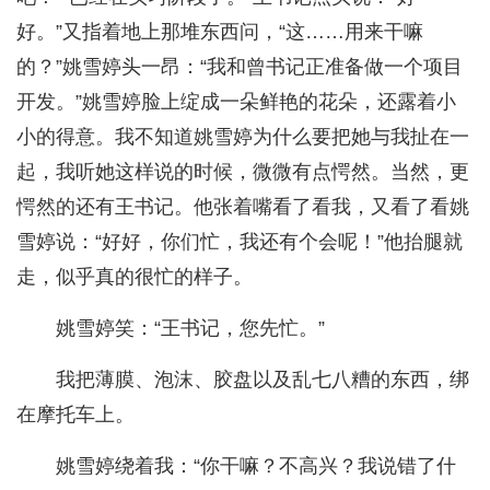
好。”又指着地上那堆东西问，“这……用来干嘛
的？”姚雪婷头一昂：“我和曾书记正准备做一个项目
开发。”姚雪婷脸上绽成一朵鲜艳的花朵，还露着小
小的得意。我不知道姚雪婷为什么要把她与我扯在一
起，我听她这样说的时候，微微有点愕然。当然，更
愕然的还有王书记。他张着嘴看了看我，又看了看姚
雪婷说：“好好，你们忙，我还有个会呢！”他抬腿就
走，似乎真的很忙的样子。
姚雪婷笑：“王书记，您先忙。”
我把薄膜、泡沫、胶盘以及乱七八糟的东西，绑
在摩托车上。
姚雪婷绕着我：“你干嘛？不高兴？我说错了什