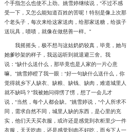
个手指怎么也使不上劲。姚雪婷继续说，“不过不感
受一下，又怎么能知道百姓的苦呢！特别是像上次那
个老头子，每次来给这家送肉，给那家送糖，给孩子
送玩具，啧啧，就像在做慈善一样。”
我摇摇头，极不想与这姑奶奶较真，毕竟，她与
她爹吵架的样子，我远远听到就退避三舍。我
说：“缺什么送什么，那毕竟也是人家的一片心意
嘛。”姚雪婷瞪了我一眼：“好一句缺什么送什么，你
觉得就乡下人缺衣、缺粮、缺钱、缺肉，难道城里人
就不缺吗？”我被她问得愣了愣，想了一会儿才
说，“当然，每个人都会缺。”姚雪婷说，“个人所求不
同，需求自然不同，城里人缺的东西，是心里的充
实，他们天天买衣服，或许还是感觉到衣柜里少一件
衣服，天天吃肉，还是感觉到肉不好吃，而乡下人一