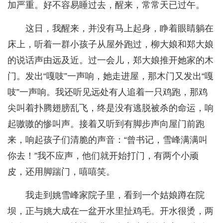
加严重。好不容易睡过去，醒来，常常天已过午。
这日，我醒来，并没有马上起身，睁着眼睛躺在
床上，听着一群小孩子从屋外跑过，柳大娘和郑大娘
的说话声由远及近。过一会儿，郑大娘推开她家的木
门。发出“嘎吱”一声响，她走进屋，那木门又发出“嘎
吱”一声响。我还听见远处有人追着一只鸡跑，那鸡
尖叫着扑腾翅膀乱飞，终是没有逃脱被杀的命运，响
起嗷嗷的惨叫声。接着又听到有脚步声向屋门前跑
来，响起孩子们清脆的声音：“曾书记，雪峰满满叫
你去！”我不应声，他们就开始打门，有两个小顽
皮，还用脚踹门，嘻嘻笑。
我走到姚雪峰家院子里，看到一个姑娘蹲在院
坝，正与姚大成在一盆开水里扯鸡毛。开水很烫，两