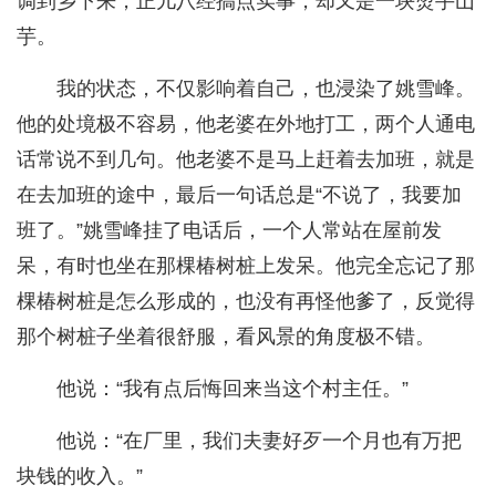
调到乡下来，正儿八经搞点实事，却又是一块烫手山
芋。
我的状态，不仅影响着自己，也浸染了姚雪峰。
他的处境极不容易，他老婆在外地打工，两个人通电
话常说不到几句。他老婆不是马上赶着去加班，就是
在去加班的途中，最后一句话总是“不说了，我要加
班了。”姚雪峰挂了电话后，一个人常站在屋前发
呆，有时也坐在那棵椿树桩上发呆。他完全忘记了那
棵椿树桩是怎么形成的，也没有再怪他爹了，反觉得
那个树桩子坐着很舒服，看风景的角度极不错。
他说：“我有点后悔回来当这个村主任。”
他说：“在厂里，我们夫妻好歹一个月也有万把
块钱的收入。”