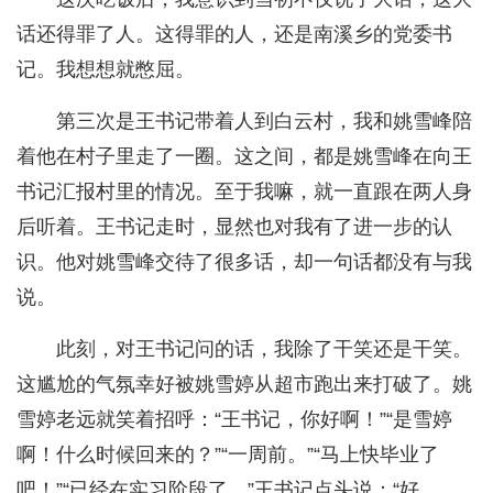
话还得罪了人。这得罪的人，还是南溪乡的党委书
记。我想想就憋屈。
第三次是王书记带着人到白云村，我和姚雪峰陪
着他在村子里走了一圈。这之间，都是姚雪峰在向王
书记汇报村里的情况。至于我嘛，就一直跟在两人身
后听着。王书记走时，显然也对我有了进一步的认
识。他对姚雪峰交待了很多话，却一句话都没有与我
说。
此刻，对王书记问的话，我除了干笑还是干笑。
这尴尬的气氛幸好被姚雪婷从超市跑出来打破了。姚
雪婷老远就笑着招呼：“王书记，你好啊！”“是雪婷
啊！什么时候回来的？”“一周前。”“马上快毕业了
吧！”“已经在实习阶段了。”王书记点头说：“好