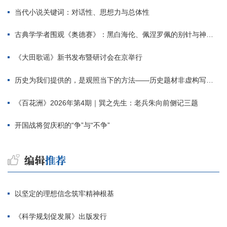
当代小说关键词：对话性、思想力与总体性
古典学学者围观《奥德赛》：黑白海伦、佩涅罗佩的别针与神秘入侵者
《大田歌谣》新书发布暨研讨会在京举行
历史为我们提供的，是观照当下的方法——历史题材非虚构写作多人谈
《百花洲》2026年第4期｜巽之先生：老兵朱向前侧记三题
开国战将贺庆积的“争”与“不争”
以坚定的理想信念筑牢精神根基
《科学规划促发展》出版发行