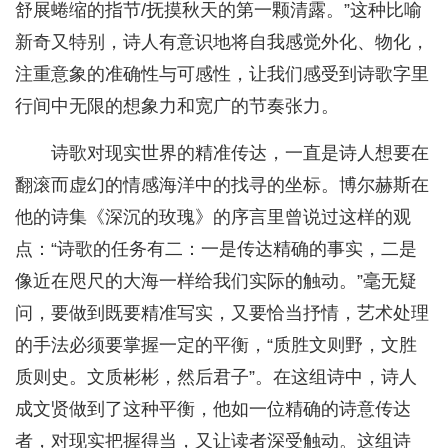
舒展蜷缩的指节/抚摸秋天的第一颗清露。”这种比喻
新奇又特别，诗人有意识地将自我感觉外化、物化，
注重意象的准确性与可感性，让我们感受到诗歌字里
行间中无限的想象力和宽广的节奏张力。
诗歌对现实世界的精准传达，一直是诗人想要在
翻滚而虚幻的情感海洋中的找寻的坐标。博尔赫斯在
他的诗集《深沉的玫瑰》的序言里曾说过这样的观
点：“诗歌的任务有二：一是传达精确的事实，二是
像近在咫尺的大海一样给我们实际的触动。”毫无疑
问，要做到既要精准写实，又要恰当抒情，艺术处理
的手法必须要掌握一定的平衡，“质胜文则野，文胜
质则史。文质彬彬，然后君子”。在这组诗中，诗人
成文贤做到了这种平衡，他如一位精确的诗意传达
者，对现实把握得当，又让读者深受触动。这组诗