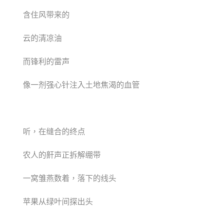
含住风带来的
云的清凉油
而锋利的雷声
像一剂强心针注入土地焦渴的血管
听，在缝合的终点
农人的鼾声正拆解绷带
一窝雏燕数着，落下的线头
苹果从绿叶间探出头