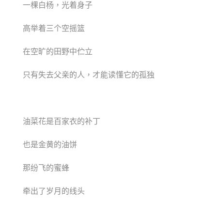
一棵白杨，光着身子
高举着三个空摇篮
在空旷的田野中伫立
只有失去父亲的人，才能读懂它的孤独
油菜花是百家衣的补丁
也是金黄的油饼
那纷飞的蜜蜂
牵出了岁月的线头