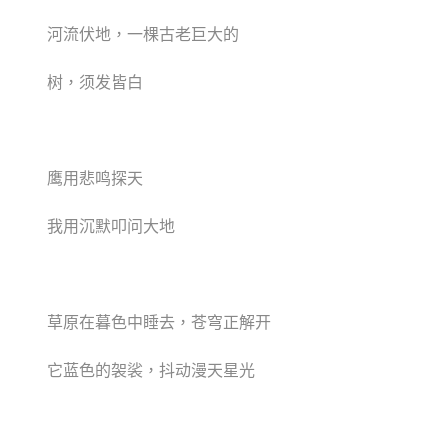
河流伏地，一棵古老巨大的
树，须发皆白
鹰用悲鸣探天
我用沉默叩问大地
草原在暮色中睡去，苍穹正解开
它蓝色的袈裟，抖动漫天星光