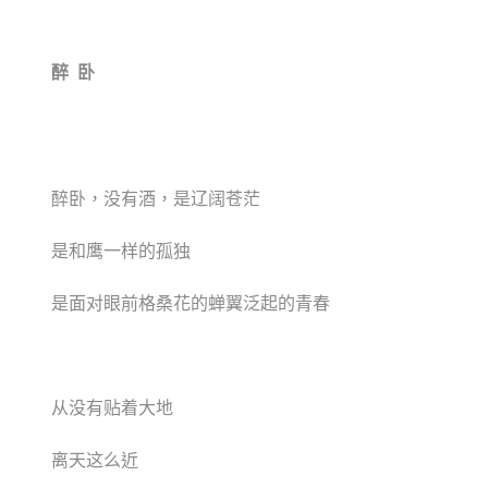
醉
卧
醉卧，没有酒，是辽阔苍茫
是和鹰一样的孤独
是面对眼前格桑花的蝉翼泛起的青春
从没有贴着大地
离天这么近