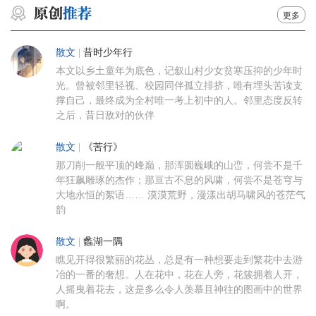
更多
散文
|
昔时少年行
本文以乡土童年为底色，记叙山村少女贫寒压抑的少年时
光。曾被邻里轻视、校园同伴孤立排挤，唯有埋头苦读支
撑自己，最终成为全村唯一考上初中的人。邻里态度反转
之后，昔日敌对的伙伴
散文
|
《苦行》
那刀削一般平顶的峰巅，那浑圆巍峨的山峦，何尝不是千
年狂飙雕琢的杰作；那亘古不息的风啸，何尝不是苍穹与
大地永恒的絮语…… 漠漠荒野，漫漾出胡马啸风的苍茫气
韵
散文
|
蠡湖一隅
瞧见开得很繁丽的花丛，总是有一种想要走到繁花中去游
冶的一番的奢想。人在花中，花在人旁，花簇拥着人开，
人摇曳着花去，这是多么令人羡慕且神往的图画中的世界
啊。