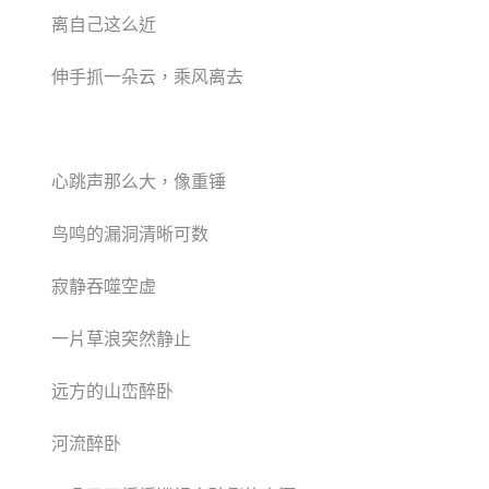
离自己这么近
伸手抓一朵云，乘风离去
心跳声那么大，像重锤
鸟鸣的漏洞清晰可数
寂静吞噬空虚
一片草浪突然静止
远方的山峦醉卧
河流醉卧