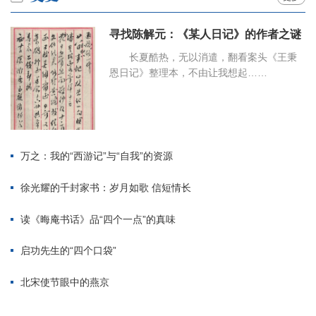
寻找陈解元：《某人日记》的作者之谜
长夏酷热，无以消遣，翻看案头《王秉
恩日记》整理本，不由让我想起……
万之：我的“西游记”与“自我”的资源
徐光耀的千封家书：岁月如歌 信短情长
读《晦庵书话》品“四个一点”的真味
启功先生的“四个口袋”
北宋使节眼中的燕京