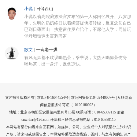
小说
|
日薄西山
小说以省高院藏族法官罗布的第一人称回忆展开。八岁那
年，失明的奶奶终日执着绕菩提佛塔转经，反复念叨自己
已到日薄西山，执意留住罗布陪伴，不愿他入学；同龄玩
伴丹增顿珠出言刺痛罗
散文
|
一碗老干烘
有风无风都不耽误喝热茶，爷爷说，大热天喝凉茶伤身，
喝热茶，出一身汗，反倒凉快。
文艺报社版权所有 |
京ICP备16044554号
| 京公网安备110402440007号 |
互联网新
闻信息服务许可证（10120180023）
地址：北京市朝阳区农展馆南里10号15层 联系电话：010-65389115 邮箱：
cnwriter@126.com 违法和不良信息举报电话：010-65389115
本网站有部分内容来自互联网，如媒体、公司、企业或个人对该部分主张知识
产权，请来电或致函告之，本网站将采取适当措施，否则，与之有关的知识产