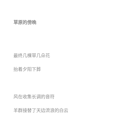
草原的傍晚
最终几棵草几朵花
抬着夕阳下葬
风在收集长调的音符
羊群接替了天边流浪的白云