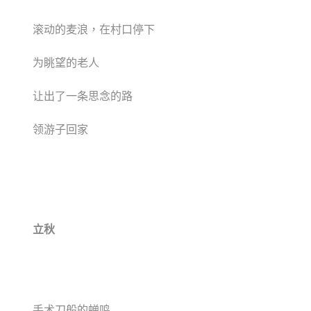
滚动的麦浪，在村口停下
为眺望的老人
让出了一条思念的路
领游子回家
立秋
手术刀般的蝉鸣