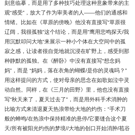
刻意临摹，而是用了多种技巧处理这种意象带来的主
观“感受”，放大了作为审美者的人——他们的通感和
情绪。比如在《草原的傍晚》他没有直接写“草原很
辽阔，我很孤独”这个结论，而是用”鹰用悲鸣探天/我
用沉默叩问大地“来展示一种小个体在大空间中的孤
寂之感，让读者很自觉地就沉浸在旷野上，感受到那
种静默的孤独。在《醉卧》中没有直接写“想念妈
妈”，而是 “妈妈，落在衣角的蝴蝶/是你的灵魂吗？”
用这样提问的方式，使对母亲的思念在如歌如泣中灵
动自然。同样，在《三月的田野》里，他也没有直接
写“秋天来了，夏天过去了”，而是用外科手术消肿的
比喻方式来清退夏天热浪带给大地的灼伤：“手术刀
般的蝉鸣/在热浪中保持精准的悬停/它要缝合这个夏
天/所有被阳光灼伤的梦境//大地的创口开始消肿/苞谷