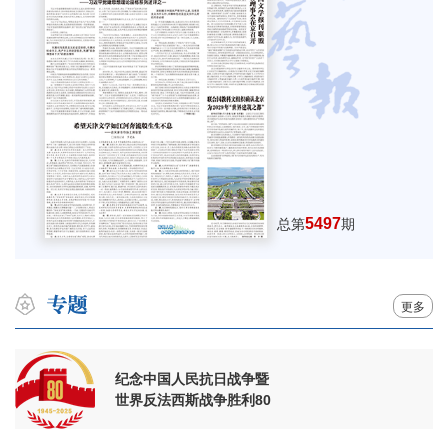
5497
总第
期
更多
纪念中国人民抗日战争暨
世界反法西斯战争胜利80
周年