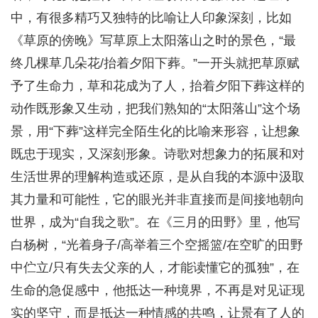
中，有很多精巧又独特的比喻让人印象深刻，比如
《草原的傍晚》写草原上太阳落山之时的景色，“最
终几棵草几朵花/抬着夕阳下葬。”一开头就把草原赋
予了生命力，草和花成为了人，抬着夕阳下葬这样的
动作既形象又生动，把我们熟知的“太阳落山”这个场
景，用“下葬”这样完全陌生化的比喻来形容，让想象
既忠于现实，又深刻形象。诗歌对想象力的拓展和对
生活世界的理解构造或还原，是从自我的本源中汲取
其力量和可能性，它的眼光并非直接而是间接地朝向
世界，成为“自我之歌”。在《三月的田野》里，他写
白杨树，“光着身子/高举着三个空摇篮/在空旷的田野
中伫立/只有失去父亲的人，才能读懂它的孤独”，在
生命的急促感中，他抵达一种境界，不再是对见证现
实的坚守，而是抵达一种情感的共鸣，让景有了人的