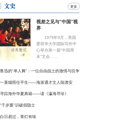
更多
视差之见与“中国”视
界
1979年9月，美国
爱荷华大学国际写作中
心举办第一届“中国周
末”文会……
鲁迅的“单人舞”：一位自由战士的激情与抗争
一蓑烟雨任平生——海派通才文人陆澹安
寻踪海外华夏典籍——读《瀛海寻珍》
“千岁蘽”识破假隐士
白日易过，青灯有味