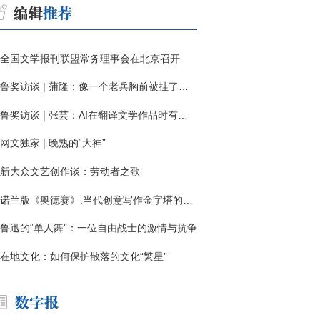
全国文学报刊联盟常务理事会在北京召开
鲁奖访谈 | 蒲隆：像一个老兵胸前被挂了一枚“红色英勇勋章”
鲁奖访谈 | 张芸：AI在翻译文学作品时有明显局限
网文独家 | 晚熟的“大神”
新大众文艺创作谈：劳动者之歌
诺兰版《奥德赛》:当代创意写作金字塔的宏伟与平庸
鲁迅的“单人舞”：一位自由战士的激情与抗争
在地文化：如何保护散落的文化“繁星”