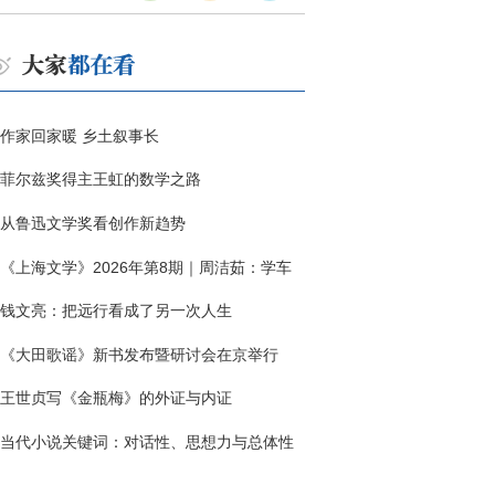
作家回家暖 乡土叙事长
菲尔兹奖得主王虹的数学之路
从鲁迅文学奖看创作新趋势
《上海文学》2026年第8期｜周洁茹：学车
钱文亮：把远行看成了另一次人生
《大田歌谣》新书发布暨研讨会在京举行
王世贞写《金瓶梅》的外证与内证
当代小说关键词：对话性、思想力与总体性