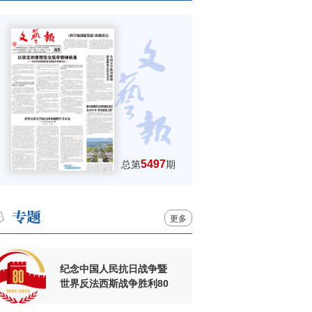
5497
总第
期
更多
纪念中国人民抗日战争暨
世界反法西斯战争胜利80
周年