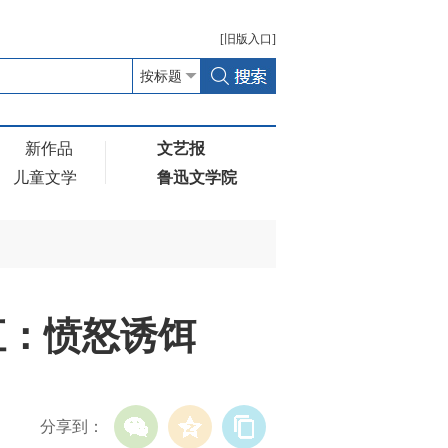
[
旧版
入口]
新作品
文艺报
儿童文学
鲁迅文学院
汇：愤怒诱饵
分享到：