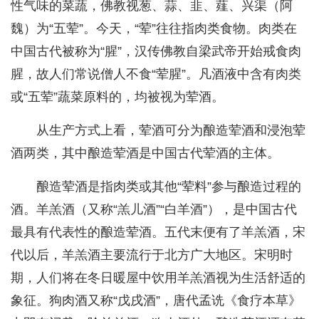
性气味的菜蔬，佛教视葱、蒜、韭、薤、兴渠（阿
魏）为“五荤”。今天，“荤”往往指肉类食物。肉类在
中国古代被称为“腥”，汉传佛教自梁武帝开始戒食肉
腥，故人们常说僧人不食“荤腥”。凡酒液中含有肉类
或“五荤”蔬菜原料的，均被视为荤酒。
从生产方式上看，荤酒可分为酿造荤酒和浸泡荤
酒两类，其中酿造荤酒是中国古代荤酒的主体。
酿造荤酒是指肉类或其他“荤料”参与酿造过程的
酒。羊羔酒（又称“羔儿酒”“白羊酒”），是中国古代
最具有代表性的酿造荤酒。五代末便有了羊羔酒，宋
代以后，羊羔酒主要流行于北方广大地区。宋明时
期，人们将在冬日暖屋中饮用羊羔酒视为生活舒适的
象征。狗肉酒又称“戊戌酒”，唐代孟诜《食疗本草》