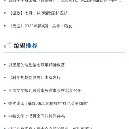
古典学学者围观《奥德赛》：黑白海伦、佩涅罗佩的别针与神秘入侵者
【温故】七月，从“素醒酒冰”说起
《天涯》2026年第4期｜吴寻：猫女
以坚定的理想信念筑牢精神根基
《科学规划促发展》出版发行
全国文学报刊联盟常务理事会在北京召开
鲁奖访谈 | 蒲隆:像老兵胸前挂"红色英勇勋章"
中拉文学：书页之间的跨洋共鸣