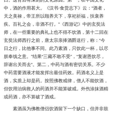
口。这背后有深刻的文化原因。第一，在中国文化
中，酒的作用甚大。《汉书·食货志下》云：“酒者，
天之美禄，帝王所以颐养天下，享祀祈福，扶衰养
疾。百礼之会，非酒不行。”《西游记》中的玄奘法
师，在一些重要的典礼上也不得不饮酒，第十二回在
玄奘法师西行之前，唐太宗亲捧酒爵送行，称：“今
日之行，比他事不同。此乃素酒，只饮此一杯，以尽
朕奉饯之意。”结果“三藏不敢不受”，“复谢恩饮尽，
辞谢出关而去”。第二，中药与酒有密切关系。不少
中药需要酒液才能发挥出最佳药效。药酒名义上是
酒，实质上却是药。按照佛教戒律，僧人不能饮酒，
但饮用治病救人的药酒并不能算破戒。外伤涂抹酒精
或药酒，亦不算破了酒戒。
素酒虽为佛教僧侣饮酒留下一个缺口，但并非鼓