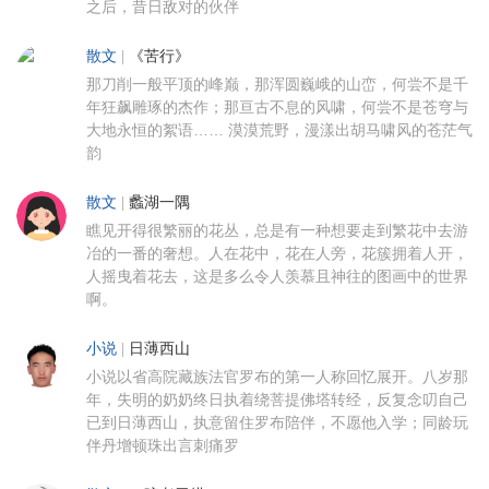
之后，昔日敌对的伙伴
散文
|
《苦行》
那刀削一般平顶的峰巅，那浑圆巍峨的山峦，何尝不是千
年狂飙雕琢的杰作；那亘古不息的风啸，何尝不是苍穹与
大地永恒的絮语…… 漠漠荒野，漫漾出胡马啸风的苍茫气
韵
散文
|
蠡湖一隅
瞧见开得很繁丽的花丛，总是有一种想要走到繁花中去游
冶的一番的奢想。人在花中，花在人旁，花簇拥着人开，
人摇曳着花去，这是多么令人羡慕且神往的图画中的世界
啊。
小说
|
日薄西山
小说以省高院藏族法官罗布的第一人称回忆展开。八岁那
年，失明的奶奶终日执着绕菩提佛塔转经，反复念叨自己
已到日薄西山，执意留住罗布陪伴，不愿他入学；同龄玩
伴丹增顿珠出言刺痛罗