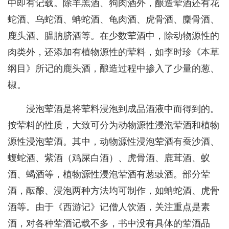
中即有记载。除羊羔酒、狗肉酒外，酿造荤酒还有花
蛇酒、乌蛇酒、蚺蛇酒、龟肉酒、虎骨酒、麋骨酒、
鹿头酒、腽肭脐酒等。在少数荤酒中，除动物源性的
肉类外，还添加有植物源性的荤料，如李时珍《本草
纲目》所记的鹿头酒，酿造过程中掺入了少量的葱、
椒。
浸泡荤酒是将荤料浸泡到成品酒液中而得到的。
按荤料的性质，大致可分为动物源性浸泡荤酒和植物
源性浸泡荤酒。其中，动物源性浸泡荤酒有蚕沙酒、
蝮蛇酒、紫酒（鸡屎白酒）、虎骨酒、鹿茸酒、蚁
酒、蝎酒等，植物源性浸泡荤酒有葱豉酒。部分荤
酒，酝酿、浸泡两种方法均可制作，如蚺蛇酒、虎骨
酒等。由于《西游记》记僧人饮酒，关注重点是素
酒，对各种荤酒记载不多，书中没有具体的荤酒品