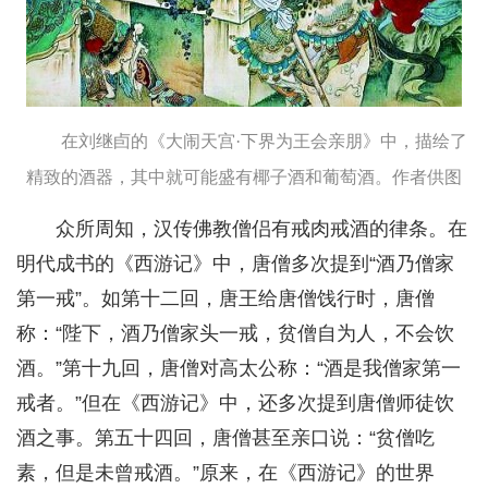
在刘继卣的《大闹天宫·下界为王会亲朋》中，描绘了
精致的酒器，其中就可能盛有椰子酒和葡萄酒。作者供图
众所周知，汉传佛教僧侣有戒肉戒酒的律条。在
明代成书的《西游记》中，唐僧多次提到“酒乃僧家
第一戒”。如第十二回，唐王给唐僧饯行时，唐僧
称：“陛下，酒乃僧家头一戒，贫僧自为人，不会饮
酒。”第十九回，唐僧对高太公称：“酒是我僧家第一
戒者。”但在《西游记》中，还多次提到唐僧师徒饮
酒之事。第五十四回，唐僧甚至亲口说：“贫僧吃
素，但是未曾戒酒。”原来，在《西游记》的世界