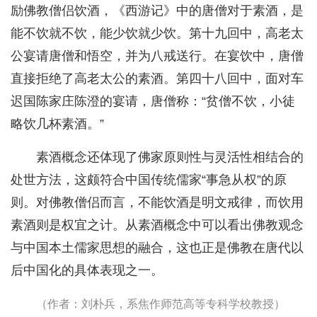
励佛教僧侣饮酒，《西游记》中的唐僧对于素酒，是
能不饮就不饮，能少饮就少饮。第十九回中，高老太
公宴请唐僧和悟空，并为八戒送行。在宴饮中，唐僧
直接拒绝了高老太公的素酒。第四十八回中，面对车
迟国陈家庄陈澄的宴请，唐僧称：“贫僧不饮，小徒
略饮几杯素酒。”
素酒概念还体现了佛家原则性与灵活性相结合的
处世方法，这颇符合中国传统儒家“事急从权”的原
则。对佛教僧侣而言，不能饮酒是明文戒律，而饮用
素酒则是权宜之计。从素酒概念中可以看出佛教观念
与中国本土儒家思想的融合，这也正是佛教在唐代以
后中国化的具体表现之一。
（作者：刘朴兵，系焦作师范高等专科学校教授）