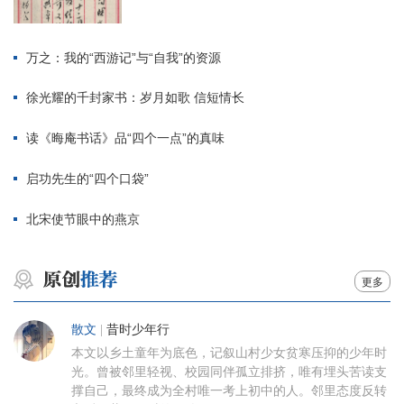
万之：我的“西游记”与“自我”的资源
徐光耀的千封家书：岁月如歌 信短情长
读《晦庵书话》品“四个一点”的真味
启功先生的“四个口袋”
北宋使节眼中的燕京
更多
散文
|
昔时少年行
本文以乡土童年为底色，记叙山村少女贫寒压抑的少年时
光。曾被邻里轻视、校园同伴孤立排挤，唯有埋头苦读支
撑自己，最终成为全村唯一考上初中的人。邻里态度反转