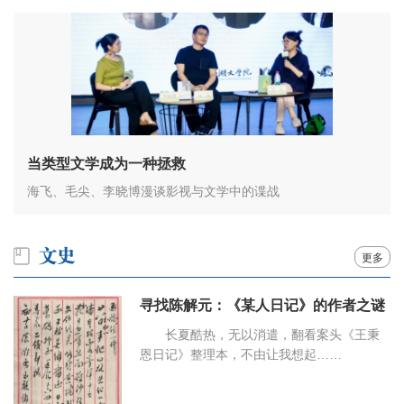
当类型文学成为一种拯救
海飞、毛尖、李晓博漫谈影视与文学中的谍战
更多
寻找陈解元：《某人日记》的作者之谜
长夏酷热，无以消遣，翻看案头《王秉
恩日记》整理本，不由让我想起……