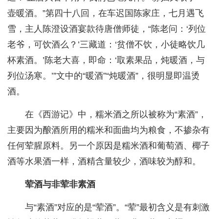
壶暖酒。”第四十八回，在车迟国陈家庄，七月遇飞
雪，主人陈澄设酒宴款待唐僧师徒，“陈老问：‘列位
老爷，可饮酒么？’三藏道：‘贫僧不饮，小徒略饮几
杯素酒。’陈老大喜，即命：‘取素果品，炖暖酒，与
列位汤寒。’”文中的“暖酒”“炖暖酒”，很明显即温烫
酒。
在《西游记》中，糯米酒之所以被称为“素酒”，
主要因为酿酒所用的糯米和面曲均为粮食，不掺杂有
任何荤腥原料。另一个原因是糯米酒和葡萄酒、椰子
酒等水果酒一样，酒精含量较少，酒味较为醇和。
荤酒与非荤非素酒
与“素酒”对应的是“荤酒”。“荤”最初含义是有刺激