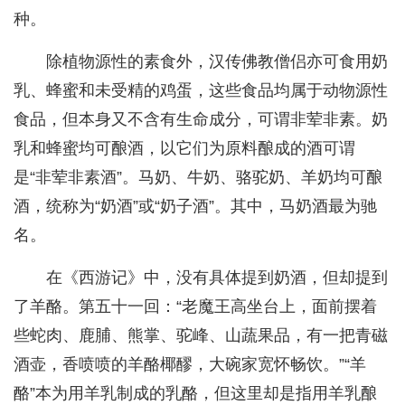
种。
除植物源性的素食外，汉传佛教僧侣亦可食用奶
乳、蜂蜜和未受精的鸡蛋，这些食品均属于动物源性
食品，但本身又不含有生命成分，可谓非荤非素。奶
乳和蜂蜜均可酿酒，以它们为原料酿成的酒可谓
是“非荤非素酒”。马奶、牛奶、骆驼奶、羊奶均可酿
酒，统称为“奶酒”或“奶子酒”。其中，马奶酒最为驰
名。
在《西游记》中，没有具体提到奶酒，但却提到
了羊酪。第五十一回：“老魔王高坐台上，面前摆着
些蛇肉、鹿脯、熊掌、驼峰、山蔬果品，有一把青磁
酒壶，香喷喷的羊酪椰醪，大碗家宽怀畅饮。”“羊
酪”本为用羊乳制成的乳酪，但这里却是指用羊乳酿