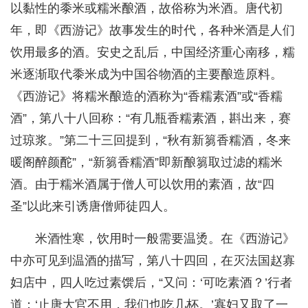
以黏性的黍米或糯米酿酒，故俗称为米酒。唐代初
年，即《西游记》故事发生的时代，各种米酒是人们
饮用最多的酒。安史之乱后，中国经济重心南移，糯
米逐渐取代黍米成为中国谷物酒的主要酿造原料。
《西游记》将糯米酿造的酒称为“香糯素酒”或“香糯
酒”，第八十八回称：“有几瓶香糯素酒，斟出来，赛
过琼浆。”第二十三回提到，“秋有新篘香糯酒，冬来
暖阁醉颜酡”，“新篘香糯酒”即新酿篘取过滤的糯米
酒。由于糯米酒属于僧人可以饮用的素酒，故“四
圣”以此来引诱唐僧师徒四人。
米酒性寒，饮用时一般需要温烫。在《西游记》
中亦可见到温酒的描写，第八十四回，在灭法国赵寡
妇店中，四人吃过素馔后，“又问：‘可吃素酒？’行者
道：‘止唐大官不用，我们也吃几杯。’寡妇又取了一