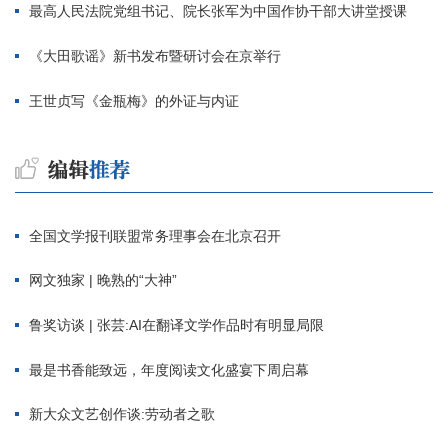
最高人民法院党组书记、院长张军为中国作协干部大讲堂授课
《大田歌谣》新书发布暨研讨会在京举行
王世贞写《金瓶梅》的外证与内证
全国文学报刊联盟常务理事会在北京召开
网文独家 | 晚熟的“大神”
鲁奖访谈 | 张芸:AI在翻译文学作品时有明显局限
最是书香能致远，年度阅读文化盛宴下周启幕
新大众文艺创作谈:劳动者之歌