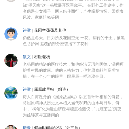
绕“望天凼”这一秘境展开双重叙事。 在野外工作途中，作
者偶遇少女菊子，两人结伴而行，产生朦胧情愫。因赠表
风波、家庭阻挠等阴
诗歌
|
花园空荡荡及其他
仍然是冬天。目力所及花园空无 一花。翻转的干土，被黑
色防护网 遮覆的部分应该播下了花种
散文
|
村医老杨
老杨用他精湛的医疗技术，和他纯洁无瑕的医德，温暖呵
护着村民的健康。他的人格魅力，他甘愿奉献的高尚情
操，在一个少年的眼里，跟星辰一样璀璨夺目。
诗歌
|
屈原故里帖（组诗）
诗人白河泛舟的《屈原故里帖》以五首环环相扣的诗篇，
将屈原精神从历史文本植入当代秭归的山水与日常。诗
中，“橘颂”化为漫山脐橙与糖度检测仪，“九畹芝兰”演变
为丝绵茶与直播间的
诗歌
|
假如时间会说话（外三首）