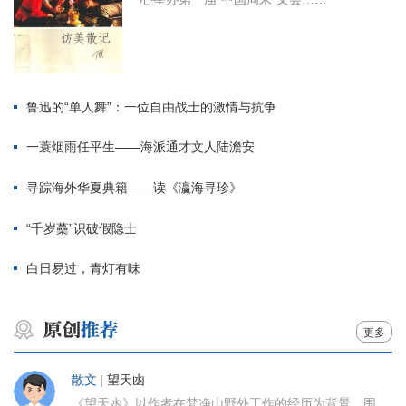
鲁迅的“单人舞”：一位自由战士的激情与抗争
一蓑烟雨任平生——海派通才文人陆澹安
寻踪海外华夏典籍——读《瀛海寻珍》
“千岁蘽”识破假隐士
白日易过，青灯有味
更多
散文
|
望天凼
《望天凼》以作者在梵净山野外工作的经历为背景，围