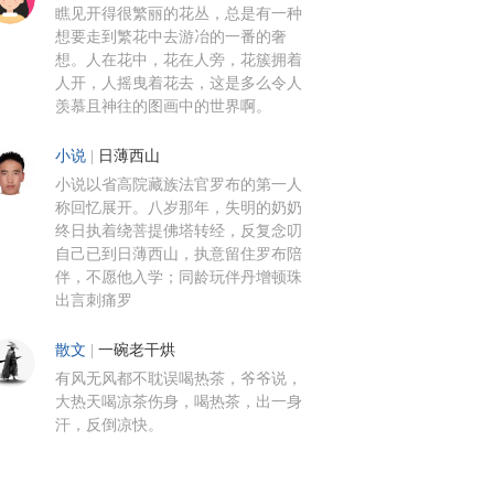
瞧见开得很繁丽的花丛，总是有一种
想要走到繁花中去游冶的一番的奢
想。人在花中，花在人旁，花簇拥着
人开，人摇曳着花去，这是多么令人
羡慕且神往的图画中的世界啊。
小说
|
日薄西山
小说以省高院藏族法官罗布的第一人
称回忆展开。八岁那年，失明的奶奶
终日执着绕菩提佛塔转经，反复念叨
自己已到日薄西山，执意留住罗布陪
伴，不愿他入学；同龄玩伴丹增顿珠
出言刺痛罗
散文
|
一碗老干烘
有风无风都不耽误喝热茶，爷爷说，
大热天喝凉茶伤身，喝热茶，出一身
汗，反倒凉快。