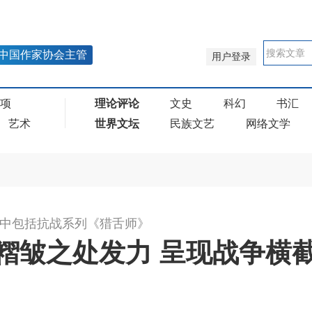
中国作家协会主管
用户登录
奖项
理论评论
文史
科幻
书汇
艺术
世界文坛
民族文艺
网络文学
其中包括抗战系列《猎舌师》
褶皱之处发力 呈现战争横