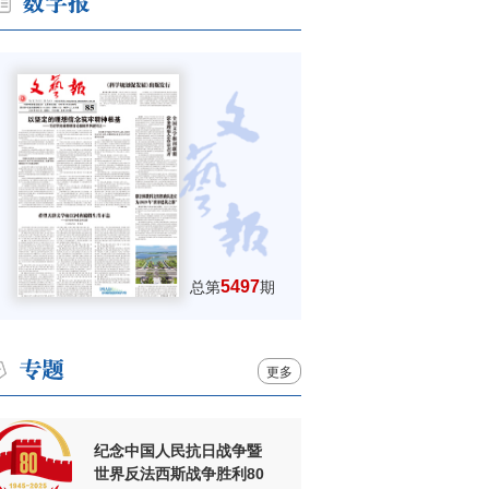
5497
总第
期
更多
纪念中国人民抗日战争暨
世界反法西斯战争胜利80