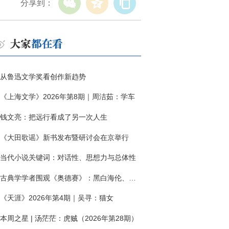
分享到：
从鲁迅文学奖看创作新趋势
《上海文学》2026年第8期｜周洁茹：学车
钱文亮：把远行看成了另一次人生
《大田歌谣》新书发布暨研讨会在京举行
当代小说关键词：对话性、思想力与总体性
古典学学者围观《奥德赛》：黑白海伦、佩涅罗佩的别针与神秘入侵者
《天涯》2026年第4期｜吴寻：猫女
本周之星 | 汤茫茫：虎贼（2026年第28期）