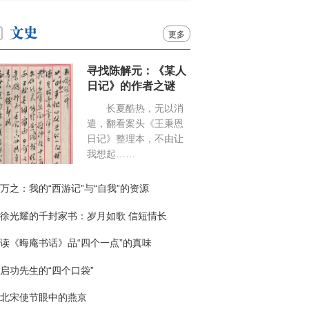
更多
寻找陈解元：《某人
日记》的作者之谜
长夏酷热，无以消
遣，翻看案头《王秉恩
日记》整理本，不由让
我想起……
万之：我的“西游记”与“自我”的资源
徐光耀的千封家书：岁月如歌 信短情长
读《晦庵书话》品“四个一点”的真味
启功先生的“四个口袋”
北宋使节眼中的燕京