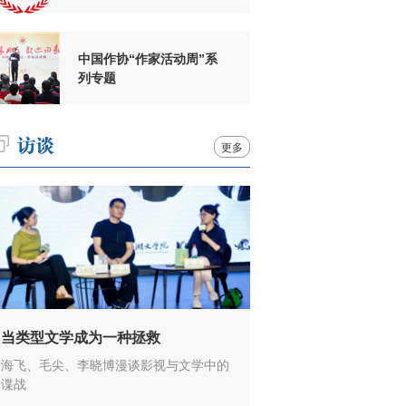
周年
中国作协“作家活动周”系
列专题
更多
当类型文学成为一种拯救
海飞、毛尖、李晓博漫谈影视与文学中的
谍战