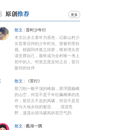
更多
散文
|
昔时少年行
本文以乡土童年为底色，记叙山村少
女贫寒压抑的少年时光。曾被邻里轻
视、校园同伴孤立排挤，唯有埋头苦
读支撑自己，最终成为全村唯一考上
初中的人。邻里态度反转之后，昔日
敌对的伙伴
散文
|
《苦行》
那刀削一般平顶的峰巅，那浑圆巍峨
的山峦，何尝不是千年狂飙雕琢的杰
作；那亘古不息的风啸，何尝不是苍
穹与大地永恒的絮语…… 漠漠荒
野，漫漾出胡马啸风的苍茫气韵
散文
|
蠡湖一隅