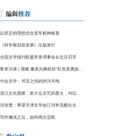
以坚定的理想信念筑牢精神根基
《科学规划促发展》出版发行
全国文学报刊联盟常务理事会在北京召开
鲁奖访谈 | 蒲隆:像老兵胸前挂"红色英勇勋章"
中拉文学：书页之间的跨洋共鸣
浙江文化观察：新大众文艺的星火，何以燎原？
访张楚：希望天津文学如江河奔流般生生不息
写作搁浅之后，如何再次启程