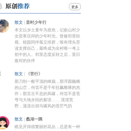
更多
散文
|
昔时少年行
本文以乡土童年为底色，记叙山村少
女贫寒压抑的少年时光。曾被邻里轻
视、校园同伴孤立排挤，唯有埋头苦
读支撑自己，最终成为全村唯一考上
初中的人。邻里态度反转之后，昔日
敌对的伙伴
散文
|
《苦行》
那刀削一般平顶的峰巅，那浑圆巍峨
的山峦，何尝不是千年狂飙雕琢的杰
作；那亘古不息的风啸，何尝不是苍
穹与大地永恒的絮语…… 漠漠荒
野，漫漾出胡马啸风的苍茫气韵
散文
|
蠡湖一隅
瞧见开得很繁丽的花丛，总是有一种