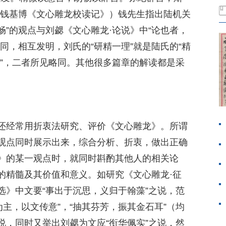
（钱基博《文心雕龙校读记》）钱先生指出陆机关
畅”的观点与刘勰《文心雕龙·论说》中“论也者，
同，相互发明，刘氏的“研精一理”就是陆氏的“精
朗畅”，二者所见略同。其他很多篇章的解读都是采
。
还经常用折衷法研究、评价《文心雕龙》。所谓
观点同时展示出来，综合分析、折衷，做出正确
》的某一观点时，就同时斟酌其他人的相关论
的精髓及其价值和意义。如研究《文心雕龙·征
选》中文要“事出于沉思，义归于翰藻”之说，范
为主，以文传意”，“抽其芬芳，振其金石耳”（均
说，同时又举出刘勰为文应“衔华佩实”之说，然