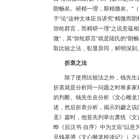
朗畅矣。研精一理，斯精微矣。”
于“论”这种文体应当讲究“精微而朗
弥纶群言，而精研一理”之说意蕴相
微”，其“弥纶群言”就是陆氏的“
取比较之法，彰显异同，鲜明深刻
折衷之法
除了使用比较法之外，钱先生
折衷就是分析同一问题之时将多家
的判断。钱先生在分析《文心雕龙
述，然后折衷分析，揭示刘勰之说
圣》篇时，他首先列举出萧统《文
晔《后汉书·自序》中为文应“以意
见钱基博《文心雕龙校读记》）之