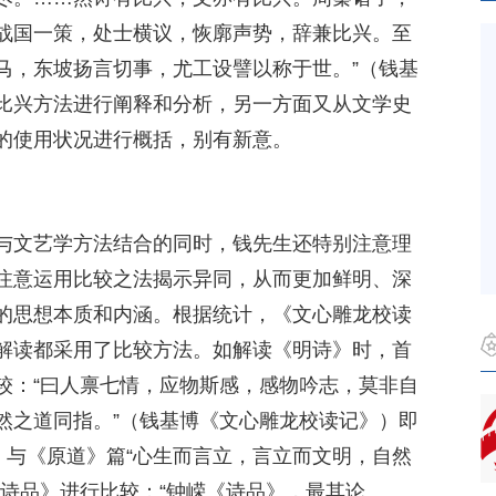
战国一策，处士横议，恢廓声势，辞兼比兴。至
马，东坡扬言切事，尤工设譬以称于世。”（钱基
比兴方法进行阐释和分析，另一方面又从文学史
的使用状况进行概括，别有新意。
与文艺学方法结合的同时，钱先生还特别注意理
注意运用比较之法揭示异同，从而更加鲜明、深
的思想本质和内涵。根据统计，《文心雕龙校读
解读都采用了比较方法。如解读《明诗》时，首
较：“曰人禀七情，应物斯感，感物吟志，莫非自
然之道同指。”（钱基博《文心雕龙校读记》）即
，与《原道》篇“心生而言立，言立而文明，自然
《诗品》进行比较：“钟嵘《诗品》，最其论