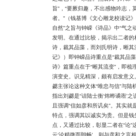
旨”，“要厥归趣，不出感物吟志
者。”（钱基博《文心雕龙校读记
自然”之旨与钟嵘《诗品》中“气之
发明。在通过比较，揭示出二者的
诗，裁其品藻，而刘氏明诗，晰其
记》）即钟嵘品诗重点是“裁其品
诗》篇重点在于“晰其流变”，即
演变史。识见精深，颇有启发意义
勰主张论这种文体“唯忠与信”与陆
指出刘勰是“诘陆士衡‘炜晔谲诳’
且强调“信如彦和所讥矣”。其实就
特点，强调其以诚实为贵。但是钱
点，又通过比较，彰显二者在“论”
云‘论精微而朗畅’，则与彦和之言