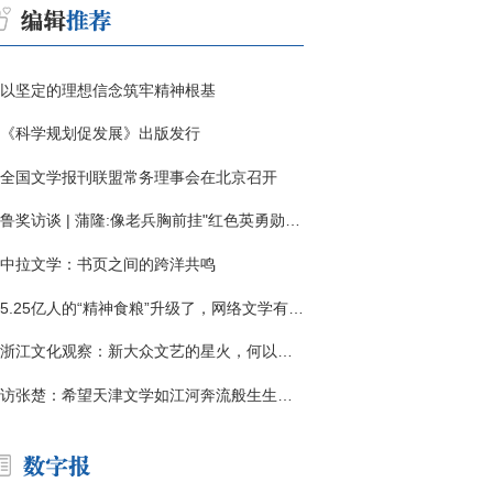
以坚定的理想信念筑牢精神根基
《科学规划促发展》出版发行
全国文学报刊联盟常务理事会在北京召开
鲁奖访谈 | 蒲隆:像老兵胸前挂"红色英勇勋章"
中拉文学：书页之间的跨洋共鸣
5.25亿人的“精神食粮”升级了，网络文学有了哪些新变化？
浙江文化观察：新大众文艺的星火，何以燎原？
访张楚：希望天津文学如江河奔流般生生不息