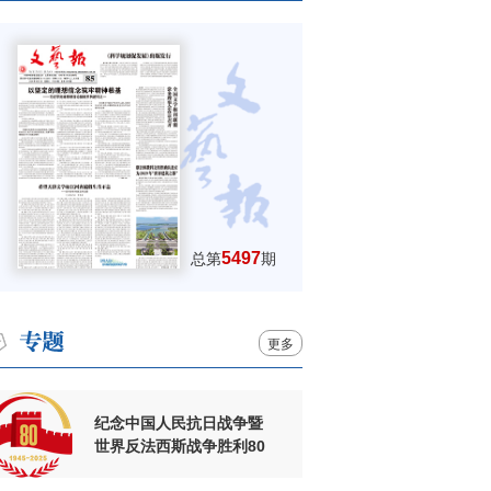
5497
总第
期
更多
纪念中国人民抗日战争暨
世界反法西斯战争胜利80
周年