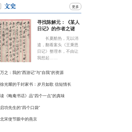
更多
寻找陈解元：《某人
日记》的作者之谜
长夏酷热，无以消
遣，翻看案头《王秉恩
日记》整理本，不由让
我想起……
万之：我的“西游记”与“自我”的资源
徐光耀的千封家书：岁月如歌 信短情长
读《晦庵书话》品“四个一点”的真味
启功先生的“四个口袋”
北宋使节眼中的燕京