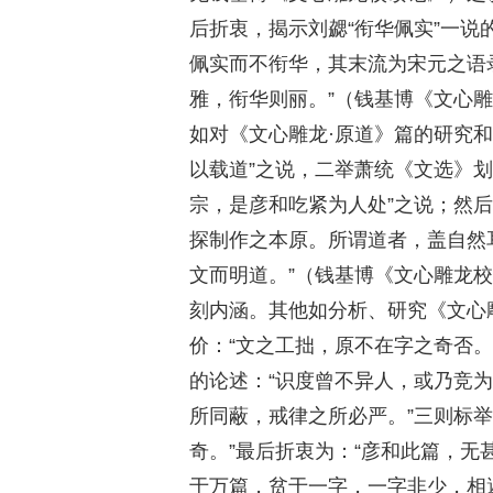
后折衷，揭示刘勰“衔华佩实”一说
佩实而不衔华，其末流为宋元之语
雅，衔华则丽。”（钱基博《文心
如对《文心雕龙·原道》篇的研究
以载道”之说，二举萧统《文选》
宗，是彦和吃紧为人处”之说；然
探制作之本原。所谓道者，盖自然
文而明道。”（钱基博《文心雕龙
刻内涵。其他如分析、研究《文心
价：“文之工拙，原不在字之奇否。
的论述：“识度曾不异人，或乃竞
所同蔽，戒律之所必严。”三则标
奇。”最后折衷为：“彦和此篇，
于万篇，贫于一字，一字非少，相