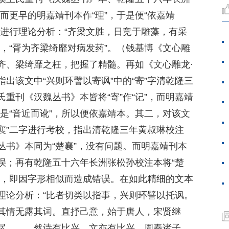
，而更早的明嘉靖刊本作“理”，于是便“依嘉靖
上进行理论分析：“齐梁文胜，日竞于雕藻，有采
，“胥为齐梁绮靡对病发药”。（钱基博《文心雕
齐、梁绮靡之枉，把握了精髓。再如《文心雕龙·
出该文中“兴则环譬以寄讽”中的“寄”字清乾隆三
重刊《汉魏丛书》本皆将“寄”作“记”，而明嘉靖
”是“音近而讹”，所以便依嘉靖本。其二，对该文
楚襄”二字进行考校，指出清乾隆三年黄叔琳校注
丛书》本同为“楚襄”，没有问题。而明嘉靖刊本
然错误；再有乾隆五十六年长洲张松孙校注本将“楚
似而讹，即因字形相似而造成错误。在如此精细的文本
理论分析：“比者切类以指事，兴则环譬以托讽。
其情无露其词。直抒己意，始于唐人，宋贤继
尽。……然诗有比兴，文亦有比兴。周秦诸子，