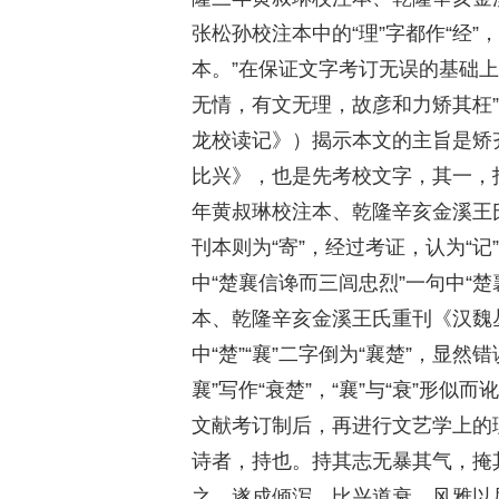
张松孙校注本中的“理”字都作“经”
本。”在保证文字考订无误的基础
无情，有文无理，故彦和力矫其枉”
龙校读记》）揭示本文的主旨是矫
比兴》，也是先考校文字，其一，指
年黄叔琳校注本、乾隆辛亥金溪王氏
刊本则为“寄”，经过考证，认为“记
中“楚襄信谗而三闾忠烈”一句中“
本、乾隆辛亥金溪王氏重刊《汉魏
中“楚”“襄”二字倒为“襄楚”，显
襄”写作“衰楚”，“襄”与“衰”形
文献考订制后，再进行文艺学上的
诗者，持也。持其志无暴其气，掩
之，遂成倾泻，比兴道衰，风雅以