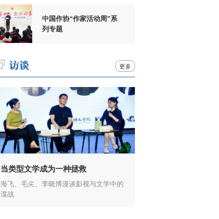
中国作协“作家活动周”系
列专题
更多
当类型文学成为一种拯救
海飞、毛尖、李晓博漫谈影视与文学中的
谍战