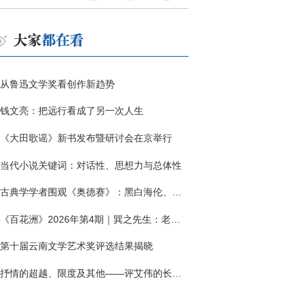
从鲁迅文学奖看创作新趋势
钱文亮：把远行看成了另一次人生
《大田歌谣》新书发布暨研讨会在京举行
当代小说关键词：对话性、思想力与总体性
古典学学者围观《奥德赛》：黑白海伦、佩涅罗佩的别针与神秘入侵者
《百花洲》2026年第4期｜巽之先生：老兵朱向前侧记三题
第十届云南文学艺术奖评选结果揭晓
抒情的超越、限度及其他——评艾伟的长篇小说《春歌》