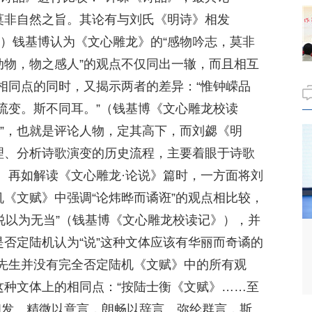
，莫非自然之旨。其论有与刘氏《明诗》相发
》）钱基博认为《文心雕龙》的“感物吟志，莫非
动物，物之感人”的观点不仅同出一辙，而且相互
相同点的同时，又揭示两者的差异：“惟钟嵘品
流变。斯不同耳。”（钱基博《文心雕龙校读
藻”，也就是评论人物，定其高下，而刘勰《明
梳理、分析诗歌演变的历史流程，主要着眼于诗歌
。再如解读《文心雕龙·论说》篇时，一方面将刘
机《文赋》中强调“论炜晔而谲诳”的观点相比较，
之说以为无当”（钱基博《文心雕龙校读记》），并
是否定陆机认为“说”这种文体应该有华丽而奇谲的
先生并没有完全否定陆机《文赋》中的所有观
这种文体上的相同点：“按陆士衡《文赋》……至
相发。精微以意言，朗畅以辞言。弥纶群言，斯