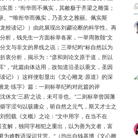
的实质：“衔华而不佩实，其敝极于齐梁之雕藻；
录。”“唯衔华而佩实，乃圣文之雅丽。佩实斯
雕龙校读记》）由此展现出刘勰论断的科学性。再
和分析，钱先生一方面标举各家，一举周敦颐“文
划分文与非文的界线之说；三举纪昀“标自然以为
后折衷分析，揭示为：“彦和则论文原于道，所以
耳”，“此篇由体达用，故知道沿圣以垂文，圣因
校读记》）这样便彰显出《文心雕龙·原道》的深
雕龙·练字》篇：一则标举纪昀对此篇的评
沈休文‘三易’之说，未可非也。”二则标举曾国藩
为僻字涩句以骇庸众，斫自然之元气，斯又才士之
举刘熙载《文概》之论：“文中用字，在当不在
无甚玄解，独同字相犯之重出，以为善为文者，富
避为难数语深识甘苦。”（均出自钱基博《文心雕