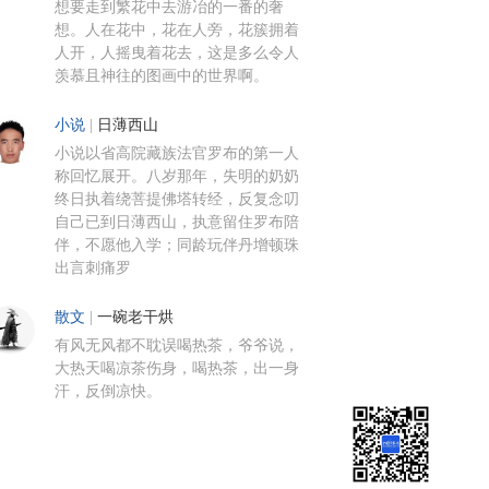
想要走到繁花中去游冶的一番的奢
想。人在花中，花在人旁，花簇拥着
人开，人摇曳着花去，这是多么令人
羡慕且神往的图画中的世界啊。
小说
|
日薄西山
小说以省高院藏族法官罗布的第一人
称回忆展开。八岁那年，失明的奶奶
终日执着绕菩提佛塔转经，反复念叨
自己已到日薄西山，执意留住罗布陪
伴，不愿他入学；同龄玩伴丹增顿珠
出言刺痛罗
散文
|
一碗老干烘
有风无风都不耽误喝热茶，爷爷说，
大热天喝凉茶伤身，喝热茶，出一身
汗，反倒凉快。