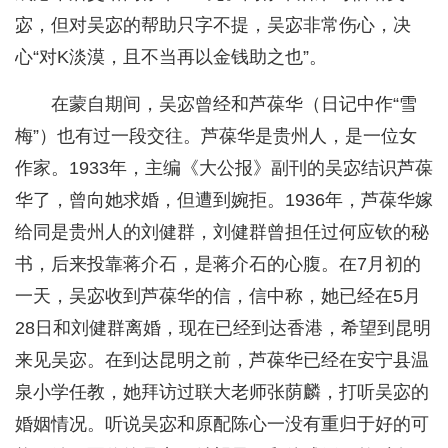
宓，但对吴宓的帮助只字不提，吴宓非常伤心，决
心“对K淡漠，且不当再以金钱助之也”。
在蒙自期间，吴宓曾经和芦葆华（日记中作“雪
梅”）也有过一段交往。芦葆华是贵州人，是一位女
作家。1933年，主编《大公报》副刊的吴宓结识芦葆
华了，曾向她求婚，但遭到婉拒。1936年，芦葆华嫁
给同是贵州人的刘健群，刘健群曾担任过何应钦的秘
书，后来投靠蒋介石，是蒋介石的心腹。在7月初的
一天，吴宓收到芦葆华的信，信中称，她已经在5月
28日和刘健群离婚，现在已经到达香港，希望到昆明
来见吴宓。在到达昆明之前，芦葆华已经在安宁县温
泉小学任教，她拜访过联大老师张荫麟，打听吴宓的
婚姻情况。听说吴宓和原配陈心一没有重归于好的可