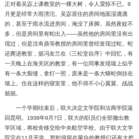
正对着吴宓上课教室的一棵大树，令人震惊不已。8
月更是经常大雨滂沱。吴宓居住的房间地面湿漉漉
的，甚至于雨水流进房间，淹没了床脚。虽然夜蚊不
多，但是房间里有蛇出入——虽然他的房间里没有出
现过，但是沈有鼎等教授的房间里曾经发现过蛇。蛇
还爬进教室，据冯友兰在《三松堂自序》中回忆，有
一天晚上在海关区的教室，有一位同事发现墙上似乎
有一条大裂缝，拿灯一照，原来是一条大蟒蛇倒挂在
墙上。住在这样的寝室里，他不得不小心翼翼、战战
兢兢。
一个学期结束后，联大决定文学院和法商学院返
回昆明。1938年9月7日，联大的职员们全部撤出教
学区域，将校舍移交给中央航空学校。由于联大文学
院定在11月开学，暂时停留在蒙自的教授们还有大把