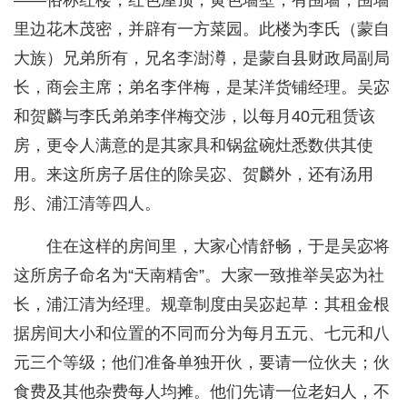
——俗称红楼，红色屋顶，黄色墙壁，有围墙，围墙
里边花木茂密，并辟有一方菜园。此楼为李氏（蒙自
大族）兄弟所有，兄名李澍澊，是蒙自县财政局副局
长，商会主席；弟名李伴梅，是某洋货铺经理。吴宓
和贺麟与李氏弟弟李伴梅交涉，以每月40元租赁该
房，更令人满意的是其家具和锅盆碗灶悉数供其使
用。来这所房子居住的除吴宓、贺麟外，还有汤用
彤、浦江清等四人。
住在这样的房间里，大家心情舒畅，于是吴宓将
这所房子命名为“天南精舍”。大家一致推举吴宓为社
长，浦江清为经理。规章制度由吴宓起草：其租金根
据房间大小和位置的不同而分为每月五元、七元和八
元三个等级；他们准备单独开伙，要请一位伙夫；伙
食费及其他杂费每人均摊。他们先请一位老妇人，不