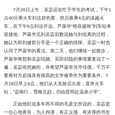
7月26日上午，吴宓还在忙于学生的考试，下午1
点40分乘火车到达碧色寨，然后换乘4点的滇越火
车，在下午6点到达开远。芦葆华“艳容盛饰”到车站来
迎接他。芦葆华见到吴宓后数说她与刘仳离的过程，
她认为和刘健群分手是一个正确的抉择。吴宓一时也
认同了芦葆华的看法。第二天，他们继续一起散步，
芦葆华将想和吴宓结婚、买田归隐的事情重复说了一
遍，吴宓依然婉拒，并希望芦葆华另寻佳偶，千万不
要将对方必须具有很高的文学修养作为重要条件。7
月28日早上6点，他们从大东旅店出发，直奔火车
站，“宓南行，雪梅北趋，仍由昆明赴温泉小学”。
正如他狂追多年而不得的毛彦文所说的，吴宓是
一位心地善良，为人拘谨，有正义感，有浓厚的书生