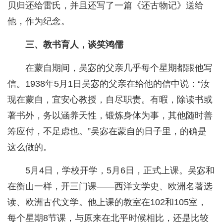
贝归还给雷氏，并且还写了一篇《还古物记》送给
他，作为纪念。
三、教书育人，谈笑鸿儒
在蒙自期间，吴宓的父亲几乎每个星期都跟他写
信。1938年5月1日吴宓的父亲在给他的信中说：“汝
现在蒙自，宜安心教授，自尽职责。有暇，除读书或
著书外，务以涵养天性，锻炼身体为事，其他随时善
筹应付，不足虑也。”吴宓在蒙自的日子里，的确是
这么做的。
5月4日，学校开学，5月6日，正式上课。吴宓和
在衡山一样，开三门课——西洋文学史、欧洲名著选
读、欧洲古代文学。他上课的教室在102和105室，
每个星期8节课，与原来在北平时候相比，还是比较