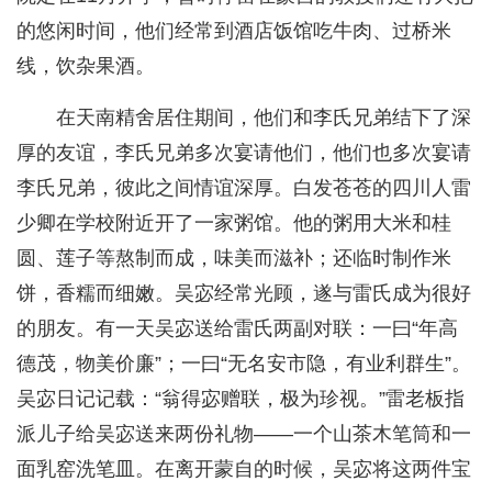
的悠闲时间，他们经常到酒店饭馆吃牛肉、过桥米
线，饮杂果酒。
在天南精舍居住期间，他们和李氏兄弟结下了深
厚的友谊，李氏兄弟多次宴请他们，他们也多次宴请
李氏兄弟，彼此之间情谊深厚。白发苍苍的四川人雷
少卿在学校附近开了一家粥馆。他的粥用大米和桂
圆、莲子等熬制而成，味美而滋补；还临时制作米
饼，香糯而细嫩。吴宓经常光顾，遂与雷氏成为很好
的朋友。有一天吴宓送给雷氏两副对联：一曰“年高
德茂，物美价廉”；一曰“无名安市隐，有业利群生”。
吴宓日记记载：“翁得宓赠联，极为珍视。”雷老板指
派儿子给吴宓送来两份礼物——一个山茶木笔筒和一
面乳窑洗笔皿。在离开蒙自的时候，吴宓将这两件宝