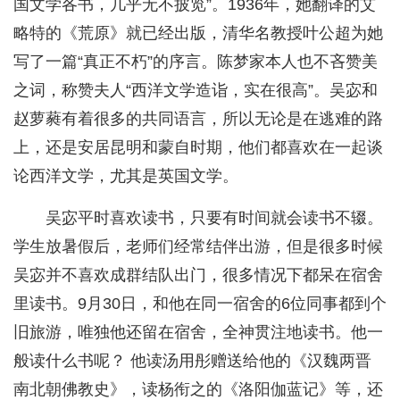
国文学各书，几乎无不披览”。1936年，她翻译的艾
略特的《荒原》就已经出版，清华名教授叶公超为她
写了一篇“真正不朽”的序言。陈梦家本人也不吝赞美
之词，称赞夫人“西洋文学造诣，实在很高”。吴宓和
赵萝蕤有着很多的共同语言，所以无论是在逃难的路
上，还是安居昆明和蒙自时期，他们都喜欢在一起谈
论西洋文学，尤其是英国文学。
吴宓平时喜欢读书，只要有时间就会读书不辍。
学生放暑假后，老师们经常结伴出游，但是很多时候
吴宓并不喜欢成群结队出门，很多情况下都呆在宿舍
里读书。9月30日，和他在同一宿舍的6位同事都到个
旧旅游，唯独他还留在宿舍，全神贯注地读书。他一
般读什么书呢？ 他读汤用彤赠送给他的《汉魏两晋
南北朝佛教史》，读杨衔之的《洛阳伽蓝记》等，还