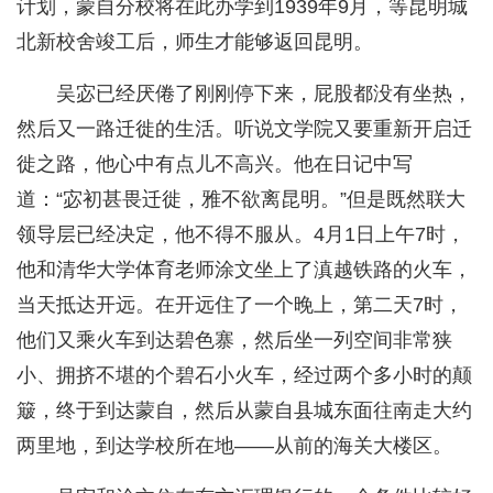
计划，蒙自分校将在此办学到1939年9月，等昆明城
北新校舍竣工后，师生才能够返回昆明。
吴宓已经厌倦了刚刚停下来，屁股都没有坐热，
然后又一路迁徙的生活。听说文学院又要重新开启迁
徙之路，他心中有点儿不高兴。他在日记中写
道：“宓初甚畏迁徙，雅不欲离昆明。”但是既然联大
领导层已经决定，他不得不服从。4月1日上午7时，
他和清华大学体育老师涂文坐上了滇越铁路的火车，
当天抵达开远。在开远住了一个晚上，第二天7时，
他们又乘火车到达碧色寨，然后坐一列空间非常狭
小、拥挤不堪的个碧石小火车，经过两个多小时的颠
簸，终于到达蒙自，然后从蒙自县城东面往南走大约
两里地，到达学校所在地——从前的海关大楼区。