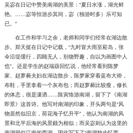
吴宓在日记中赞美南湖的美景：“夏日水涨，湖光鲜
艳。……宓等恒游步其间，宓（独游时多）乐可知
已。”
在工作和学习之余，老师和同学们经常在湖边散
步。郑天挺在日记中记载，“九时冒大雨至菘岛，张
伞沿堤缓行，四顾无人，别饶野趣，自以为画图中人
也”。还是学生的赵瑞蕻回忆说，他经常看到陈梦
家、赵萝蕤夫妇在湖边散步，陈梦家穿着蓝布大褂，
布鞋，手里拿着一个灰布包；而赵萝蕤比较瘦，修长
的体态，很是潇洒……陈寅恪游南湖，留下了《南湖
即景》这首诗。他写对南湖的印象，开头两句是“风
物居然似旧京，荷花海子忆升平”，他认为南湖的风
景和北平后海的风景颇为相似；而吴宓则认为这里的
南湖很似江南的西湖，因此写下了“南湖独步忆西