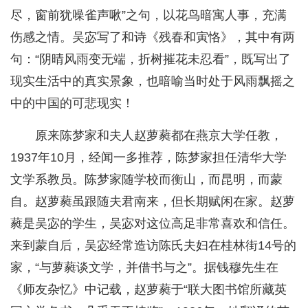
尽，窗前犹噪雀声啾”之句，以花鸟暗寓人事，充满
伤感之情。吴宓写了和诗《残春和寅恪》，其中有两
句：“阴晴风雨变无端，折树摧花未忍看”，既写出了
现实生活中的真实景象，也暗喻当时处于风雨飘摇之
中的中国的可悲现实！
原来陈梦家和夫人赵萝蕤都在燕京大学任教，
1937年10月，经闻一多推荐，陈梦家担任清华大学
文学系教员。陈梦家随学校而衡山，而昆明，而蒙
自。赵萝蕤虽跟随夫君南来，但长期赋闲在家。赵萝
蕤是吴宓的学生，吴宓对这位高足非常喜欢和信任。
来到蒙自后，吴宓经常造访陈氏夫妇在桂林街14号的
家，“与萝蕤谈文学，并借书与之”。据钱穆先生在
《师友杂忆》中记载，赵萝蕤于“联大图书馆所藏英