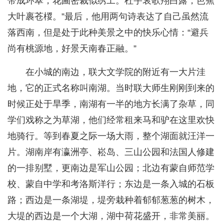
带成环翠，花圃密裁似绣工。杜宇哀歌翔白露，芭蕉
大叶裹苍椶。”最后，他用两句诗表达了自己虽然流
落西南，但是处于此种美景之中的快乐心情：“避兵
尚有桃源地，好景天南春正融。”
在小城的南边，联大文学院的附近有一大片洼
地，它的正式名称叫南湖。当时联大师生刚刚到来的
时候正处于旱季，南湖有一半的地方长满了杂草，同
学们戏称之为草湖，他们经常租来马和驴在这里欢快
地骑行。等到春夏之际一场大雨，整个湖面就汪洋一
片。湖南岸有瀛洲亭、崧岛、三山公园和法国人修建
的一排别墅，更南边是军山公园；北边有蒙自师范学
校、蒙自中学和考洛斯洋行；东边是一条入城的石板
路；西边是一条湖堤，堤旁栽种着郁郁葱葱的树木，
大堤的西边是一个大湖，湖中荷花盛开，非常美丽。