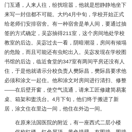
门互通，人来人往，纷扰喧嚣，他就是想静静地坐下
来写一封信都不可能。大约4月中旬，学校开始正式
给老师们安排宿舍。有一种宿舍是单人间，要通过抽
签的方式确定，吴宓抽得211室，这个房间地处学校
教室的后边。吴宓过去一看，阴暗潮湿，房间有倾塌
的危险，而且可能还有虫蛇出入。吴宓发现在学校图
书馆的后边，临近食堂的347室有两间平房还没有人
住，于是他就请示分校负责人樊际昌，樊际昌要求他
必须和涂文一起住。他和涂文对房间进行清扫、修整
——在后壁开窗，使空气流通，请来工匠修建简易案
桌、箱架和盥洗台。4月下旬，他们终于搬进了新
居，涂文住在里边一间，他住在外边一间。
在原来法国医院的附近，有一座西式二层小楼