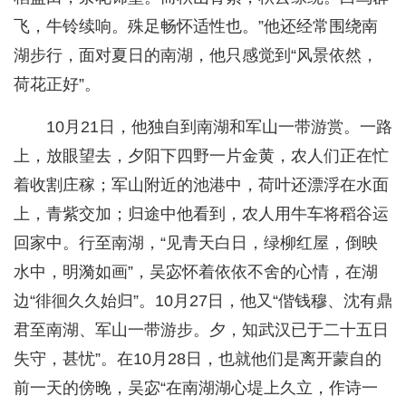
飞，牛铃续响。殊足畅怀适性也。”他还经常围绕南
湖步行，面对夏日的南湖，他只感觉到“风景依然，
荷花正好”。
10月21日，他独自到南湖和军山一带游赏。一路
上，放眼望去，夕阳下四野一片金黄，农人们正在忙
着收割庄稼；军山附近的池港中，荷叶还漂浮在水面
上，青紫交加；归途中他看到，农人用牛车将稻谷运
回家中。行至南湖，“见青天白日，绿柳红屋，倒映
水中，明漪如画”，吴宓怀着依依不舍的心情，在湖
边“徘徊久久始归”。10月27日，他又“偕钱穆、沈有鼎
君至南湖、军山一带游步。夕，知武汉已于二十五日
失守，甚忧”。在10月28日，也就他们是离开蒙自的
前一天的傍晚，吴宓“在南湖湖心堤上久立，作诗一