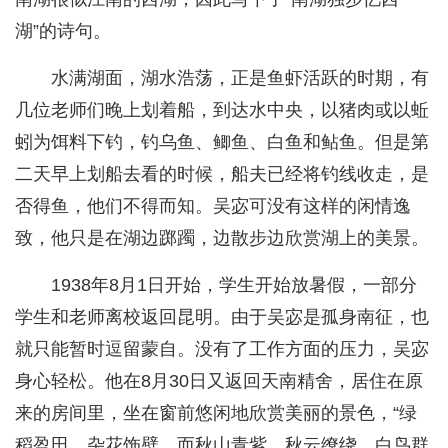
湖”的诗句。
水满湖面，湖水浩荡，正是鱼虾活跃的时期，有
几位老师们晚上划着船，到达水中央，以猪肉或以蚯
蚓为饵料下钓，钓乌鱼、鲫鱼、白鱼和鲇鱼。但是第
二天早上划船去看的时候，船夫已经将钓线收走，是
否得鱼，他们不得而知。吴宓可没有这样的闲情逸
致，他只是在湖边踯躅，边散步边欣赏湖上的美景。
1938年8月1日开始，学生开始放暑假，一部分
学生和老师离校返回昆明。由于吴宓是孤身南征，也
就只能暂时逗留蒙自。没有了工作方面的压力，吴宓
身心轻松。他在8月30日又返回天南精舍，居住在原
来的房间里，坐在窗前悠闲地欣赏美丽的景色，“绿
稻盈田，杂花饰壁。而秋山青紫，秋云缭绕。白鸟群