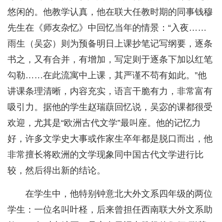
悠闲的。他教学认真，他在联大任教时期的同事钱穆
先生在《师友杂忆》中回忆当年的情景：“入夜……
雨生（吴宓）则为预备明日上课抄笔记写纲要，逐条
书之，又有合并，有增加，写定则于逐条下加以红笔
勾勒……在此流寓中上课，其严谨不苟有如此。”他
讲课条理清晰，内容充实，语言干脆有力，非常富有
吸引力。据他的学生赵瑞蕻回忆说，吴宓的课都很受
欢迎，尤其是“欧洲古代文学”最叫座。他的记忆力
好，许多文学史大事或作家生卒年都是脱口而出，他
非常擅长将欧洲的文学现象同中国古代文学进行比
较，然后得出新的结论。
在学生中，他特别钟意北大外文系四年级的两位
学生：一位名叫叶柽，后来曾担任西南联大外文系助