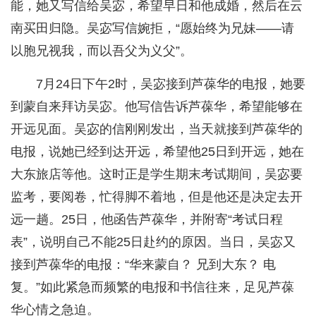
能，她又写信给吴宓，希望早日和他成婚，然后在云
南买田归隐。吴宓写信婉拒，“愿始终为兄妹——请
以胞兄视我，而以吾父为义父”。
7月24日下午2时，吴宓接到芦葆华的电报，她要
到蒙自来拜访吴宓。他写信告诉芦葆华，希望能够在
开远见面。吴宓的信刚刚发出，当天就接到芦葆华的
电报，说她已经到达开远，希望他25日到开远，她在
大东旅店等他。这时正是学生期末考试期间，吴宓要
监考，要阅卷，忙得脚不着地，但是他还是决定去开
远一趟。25日，他函告芦葆华，并附寄“考试日程
表”，说明自己不能25日赴约的原因。当日，吴宓又
接到芦葆华的电报：“华来蒙自？ 兄到大东？ 电
复。”如此紧急而频繁的电报和书信往来，足见芦葆
华心情之急迫。