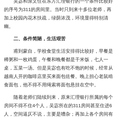
吴宓和涂文住在东方汇理银行的一个条件比较好
的序号为311的房间里。当时只到来十多位老师，再
加上校园内花木扶疏，绿荫浓茂，环境显得特别清
幽。
二、条件简陋，生活艰苦
甫到蒙自，学校食堂生活安排得比较好，早餐是
稀粥和一枚鸡蛋，午餐和晚餐都是干米饭，七人一
桌，五菜一汤。但是吴宓也有吃不饱的时候，经常从
越南人开的咖啡店里买来面包佐餐。晚上担心老鼠啃
食面包，他不得不用绳索将面包悬挂在空中。
随着老师们陆续到来，原来汇理银行所属的每个
房间不得不住4个人，吴宓所在的311房间甚至住进6
人，空间逼仄不说，主要是嘈杂；再加上各个房间有