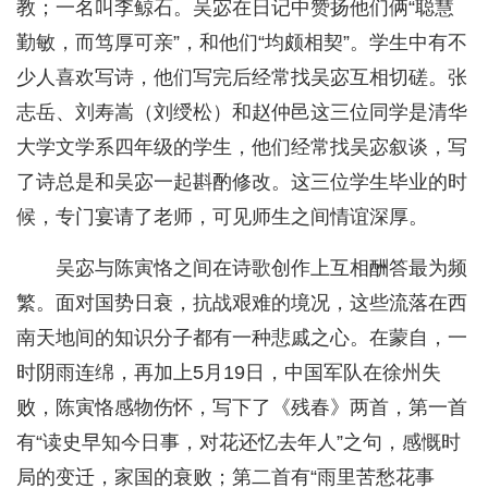
教；一名叫李鲸石。吴宓在日记中赞扬他们俩“聪慧
勤敏，而笃厚可亲”，和他们“均颇相契”。学生中有不
少人喜欢写诗，他们写完后经常找吴宓互相切磋。张
志岳、刘寿嵩（刘绶松）和赵仲邑这三位同学是清华
大学文学系四年级的学生，他们经常找吴宓叙谈，写
了诗总是和吴宓一起斟酌修改。这三位学生毕业的时
候，专门宴请了老师，可见师生之间情谊深厚。
吴宓与陈寅恪之间在诗歌创作上互相酬答最为频
繁。面对国势日衰，抗战艰难的境况，这些流落在西
南天地间的知识分子都有一种悲戚之心。在蒙自，一
时阴雨连绵，再加上5月19日，中国军队在徐州失
败，陈寅恪感物伤怀，写下了《残春》两首，第一首
有“读史早知今日事，对花还忆去年人”之句，感慨时
局的变迁，家国的衰败；第二首有“雨里苦愁花事