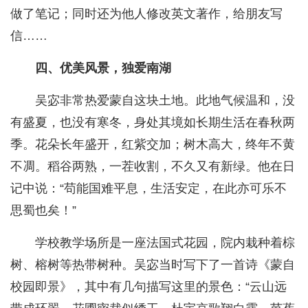
做了笔记；同时还为他人修改英文著作，给朋友写
信……
四、优美风景，独爱南湖
吴宓非常热爱蒙自这块土地。此地气候温和，没
有盛夏，也没有寒冬，身处其境如长期生活在春秋两
季。花朵长年盛开，红紫交加；树木高大，终年不黄
不凋。稻谷两熟，一茬收割，不久又有新绿。他在日
记中说：“苟能国难平息，生活安定，在此亦可乐不
思蜀也矣！”
学校教学场所是一座法国式花园，院内栽种着棕
树、榕树等热带树种。吴宓当时写下了一首诗《蒙自
校园即景》，其中有几句描写这里的景色：“云山远