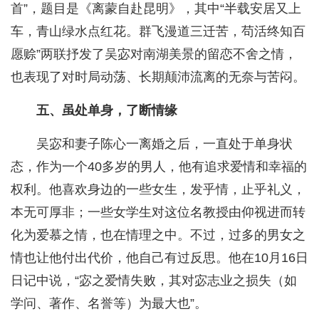
首”，题目是《离蒙自赴昆明》，其中“半载安居又上
车，青山绿水点红花。群飞漫道三迁苦，苟活终知百
愿赊”两联抒发了吴宓对南湖美景的留恋不舍之情，
也表现了对时局动荡、长期颠沛流离的无奈与苦闷。
五、虽处单身，了断情缘
吴宓和妻子陈心一离婚之后，一直处于单身状
态，作为一个40多岁的男人，他有追求爱情和幸福的
权利。他喜欢身边的一些女生，发乎情，止乎礼义，
本无可厚非；一些女学生对这位名教授由仰视进而转
化为爱慕之情，也在情理之中。不过，过多的男女之
情也让他付出代价，他自己有过反思。他在10月16日
日记中说，“宓之爱情失败，其对宓志业之损失（如
学问、著作、名誉等）为最大也”。