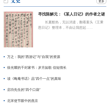
更多
寻找陈解元：《某人日记》的作者之谜
长夏酷热，无以消遣，翻看案头《王秉
恩日记》整理本，不由让我想起……
万之：我的“西游记”与“自我”的资源
徐光耀的千封家书：岁月如歌 信短情长
读《晦庵书话》品“四个一点”的真味
启功先生的“四个口袋”
北宋使节眼中的燕京