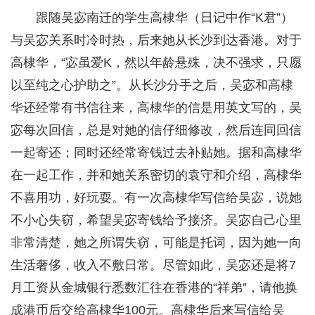
跟随吴宓南迁的学生高棣华（日记中作“K君”）
与吴宓关系时冷时热，后来她从长沙到达香港。对于
高棣华，“宓虽爱K，然以年龄悬殊，决不强求，只愿
以至纯之心护助之”。从长沙分手之后，吴宓和高棣
华还经常有书信往来，高棣华的信是用英文写的，吴
宓每次回信，总是对她的信仔细修改，然后连同回信
一起寄还；同时还经常寄钱过去补贴她。据和高棣华
在一起工作，并和她关系密切的袁守和介绍，高棣华
不喜用功，好玩耍。有一次高棣华写信给吴宓，说她
不小心失窃，希望吴宓寄钱给予接济。吴宓自己心里
非常清楚，她之所谓失窃，可能是托词，因为她一向
生活奢侈，收入不敷日常。尽管如此，吴宓还是将7
月工资从金城银行悉数汇往在香港的“祥弟”，请他换
成港币后交给高棣华100元。高棣华后来写信给吴