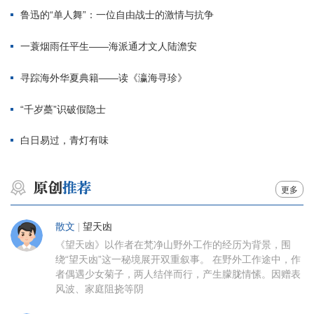
鲁迅的“单人舞”：一位自由战士的激情与抗争
一蓑烟雨任平生——海派通才文人陆澹安
寻踪海外华夏典籍——读《瀛海寻珍》
“千岁蘽”识破假隐士
白日易过，青灯有味
更多
散文
|
望天凼
《望天凼》以作者在梵净山野外工作的经历为背景，围
绕“望天凼”这一秘境展开双重叙事。 在野外工作途中，作
者偶遇少女菊子，两人结伴而行，产生朦胧情愫。因赠表
风波、家庭阻挠等阴