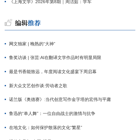
《上海文学》2026年第8期｜周洁茹：学车
网文独家 | 晚熟的“大神”
鲁奖访谈 | 张芸:AI在翻译文学作品时有明显局限
最是书香能致远，年度阅读文化盛宴下周启幕
新大众文艺创作谈:劳动者之歌
诺兰版《奥德赛》:当代创意写作金字塔的宏伟与平庸
鲁迅的“单人舞”：一位自由战士的激情与抗争
在地文化：如何保护散落的文化“繁星”