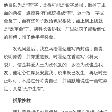
他自以为是“有”字，觉得可能是铅字磨损，磨掉了里
面的两横，遂擅将“冇”统统换成“有”。这一改，字义
全反了，而有些句子政治色彩很浓，如上纲上线就
是“反革命”了。胡科长告诉我，厂里处罚了那帮倒忙
的师傅，扣了他半年奖金。
发现问题后，我立马给霍达连写两封信，自责、
说明原委，并郑重道歉。时霍达在香港写《补天
裂》。信是其爱人王为政代复的，乡贤为政也是我
友，他宅心仁厚反安慰我，说事既已发生，再版时更
正即可，不必过分苛责自己，并幽默地说这一画蛇添
足，真是“无中生有”。
拆梁换柱