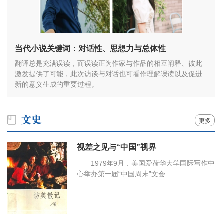
当代小说关键词：对话性、思想力与总体性
翻译总是充满误读，而误读正为作家与作品的相互阐释、彼此
激发提供了可能，此次访谈与对话也可看作理解误读以及促进
新的意义生成的重要过程。
更多
视差之见与“中国”视界
1979年9月，美国爱荷华大学国际写作中
心举办第一届“中国周末”文会……