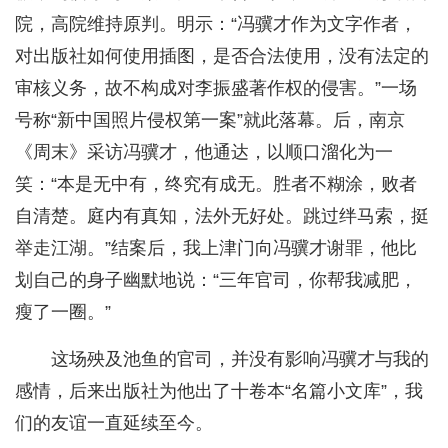
院，高院维持原判。明示：“冯骥才作为文字作者，
对出版社如何使用插图，是否合法使用，没有法定的
审核义务，故不构成对李振盛著作权的侵害。”一场
号称“新中国照片侵权第一案”就此落幕。后，南京
《周末》采访冯骥才，他通达，以顺口溜化为一
笑：“本是无中有，终究有成无。胜者不糊涂，败者
自清楚。庭内有真知，法外无好处。跳过绊马索，挺
举走江湖。”结案后，我上津门向冯骥才谢罪，他比
划自己的身子幽默地说：“三年官司，你帮我减肥，
瘦了一圈。”
这场殃及池鱼的官司，并没有影响冯骥才与我的
感情，后来出版社为他出了十卷本“名篇小文库”，我
们的友谊一直延续至今。