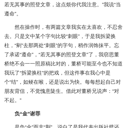
若无其事的照登文章，这点烦你代我注意。”我说“当
遵命”。
然在操作时，有两篇文章我实在太喜欢，不忍舍
去。只是文中某个字句比较“刺眼”，于是我拆梁换
柱，“剜”去那两处“刺眼”的字句，稍作润饰抹平。忘
了承诺“遵命”，“若无其事的照登文章”了，我窃思董
桥绝不会一一照原稿比对的，董桥可能至今也不知道
我玩了“拆梁换柱”的把戏，但这件事在我心中是
个“结”，如鲠在喉，还是说出为快。每每想起自己对
朋友背信，不觉愧意陡生。借此对董桥兄说声：“对
不起。”
负“金”谢罪
是负“金”而非“荆”，说白了是我代表出版社璧还