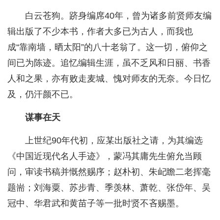
白云苍狗。跻身编席40年，曾为诸多前贤师友编
辑出版了不少本书，作者大多已为古人，而我也
成“靠南墙，晒太阳”的八十老翁了。这一切，俯仰之
间已为陈迹。追忆编辑生涯，虽不乏风和日丽、书香
人和之果，亦有败走麦城、愧对师友的无奈。今日忆
及，仍汗颜不已。
谋事在天
上世纪90年代初，应某出版社之请，为其编选
《中国近现代名人手迹》，蒙冯其庸先生俯允当顾
问，审读书稿并慨然赐序；赵朴初、朱屺瞻二老挥毫
题耑；刘海粟、苏步青、季羡林、萧乾、张岱年、吴
冠中、华君武和黄苗子等一批时贤不吝赐墨。