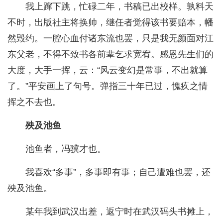
我上蹿下跳，忙碌二年，书稿已出校样。孰料天
不时，出版社主将换帅，继任者觉得该书要赔本，幡
然毁约。一腔心血付诸东流也罢，只是我无颜面对江
东父老，不得不致书各前辈乞求宽宥。感恩先生们的
大度，大手一挥，云：“风云变幻是常事，不出就算
了。”平安画上了句号。弹指三十年已过，愧疚之情
挥之不去也。
殃及池鱼
池鱼者，冯骥才也。
我喜欢“多事”，多事即有事；自己遭难也罢，还
殃及池鱼。
某年我到武汉出差，返宁时在武汉码头书摊上，