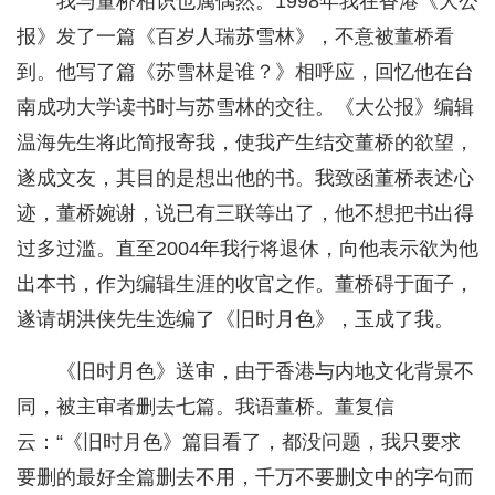
我与董桥相识也属偶然。1998年我在香港《大公
报》发了一篇《百岁人瑞苏雪林》，不意被董桥看
到。他写了篇《苏雪林是谁？》相呼应，回忆他在台
南成功大学读书时与苏雪林的交往。《大公报》编辑
温海先生将此简报寄我，使我产生结交董桥的欲望，
遂成文友，其目的是想出他的书。我致函董桥表述心
迹，董桥婉谢，说已有三联等出了，他不想把书出得
过多过滥。直至2004年我行将退休，向他表示欲为他
出本书，作为编辑生涯的收官之作。董桥碍于面子，
遂请胡洪侠先生选编了《旧时月色》，玉成了我。
《旧时月色》送审，由于香港与内地文化背景不
同，被主审者删去七篇。我语董桥。董复信
云：“《旧时月色》篇目看了，都没问题，我只要求
要删的最好全篇删去不用，千万不要删文中的字句而