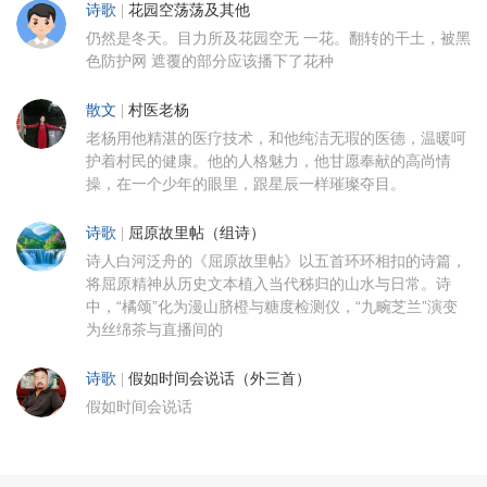
诗歌
|
花园空荡荡及其他
仍然是冬天。目力所及花园空无 一花。翻转的干土，被黑
色防护网 遮覆的部分应该播下了花种
散文
|
村医老杨
老杨用他精湛的医疗技术，和他纯洁无瑕的医德，温暖呵
护着村民的健康。他的人格魅力，他甘愿奉献的高尚情
操，在一个少年的眼里，跟星辰一样璀璨夺目。
诗歌
|
屈原故里帖（组诗）
诗人白河泛舟的《屈原故里帖》以五首环环相扣的诗篇，
将屈原精神从历史文本植入当代秭归的山水与日常。诗
中，“橘颂”化为漫山脐橙与糖度检测仪，“九畹芝兰”演变
为丝绵茶与直播间的
诗歌
|
假如时间会说话（外三首）
假如时间会说话