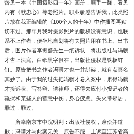
瞥见一本《中国摄影四十年》画册，顺手一翻，看见
内有《献忠心》等老照片。职业敏感告诉我，此类照
片放在我正编辑的《100个人的十年》中作插图再贴
切不过。那年月我对摄影照片的版权没有意识，也联
系不上作者，便坐地自划将有关照片用在书上。出书
后，图片作者李振盛先生一纸诉状，将出版社与冯骥
才告上法庭。白纸黑字俱在，出版社侵权是铁板钉
钉。原告把书之作者冯骥才也一并绑架，就有点莫名
其妙了。由于我的过失把冯骥才卷入案中，累得冯骥
才接诉状、写答辩、请律师，还得去应付小报记者的
骚扰和某些人的蓄意中伤，身心疲惫。失火带邻居，
罪过，罪过。
所幸南京市中院明判：出版社侵权，赔偿并道
歉；冯骥才与此案无关。原告不服，上诉至江苏省高