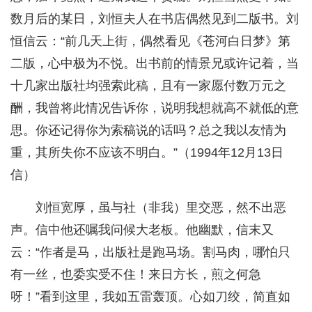
数月后的某日，刘恒夫人在书店偶然见到二版书。刘
恒信云：“前几天上街，偶然看见《苍河白日梦》第
二版，心中极为不悦。出书前的情景兄或许记着，当
十几家出版社均强索此稿，且有一家愿付数万元之
酬，我曾将此情况告诉你，说明我想就高不就低的意
思。你还记得你为索稿说的话吗？总之我以友情为
重，其所失你不应该不明白。”（1994年12月13日
信）
刘恒宽厚，虽与社（非我）里交恶，然不出恶
声。信中他还嘱我问候大老板。他幽默，信末又
云：“作者是马，出版社是跑马场。割马肉，哪怕只
有一丝，也委实受不住！来日方长，煎之何急
呀！”看到这里，我如五雷轰顶。心如刀绞，简直如