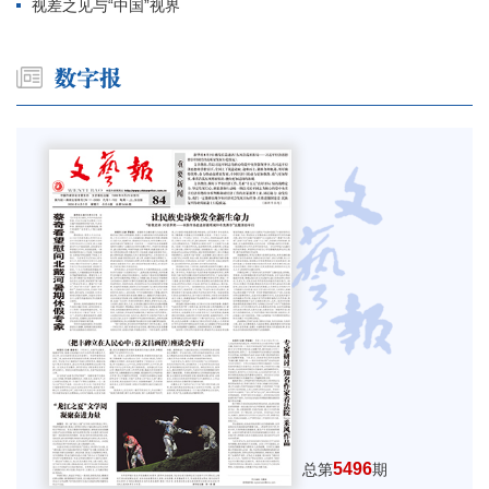
视差之见与“中国”视界
5496
总第
期