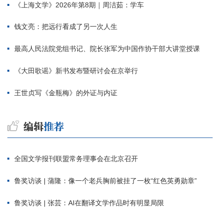
《上海文学》2026年第8期｜周洁茹：学车
钱文亮：把远行看成了另一次人生
最高人民法院党组书记、院长张军为中国作协干部大讲堂授课
《大田歌谣》新书发布暨研讨会在京举行
王世贞写《金瓶梅》的外证与内证
全国文学报刊联盟常务理事会在北京召开
鲁奖访谈 | 蒲隆：像一个老兵胸前被挂了一枚“红色英勇勋章”
鲁奖访谈 | 张芸：AI在翻译文学作品时有明显局限