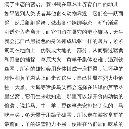
满了生态的密语。蓑羽鹤在草丛里养育自己的幼儿，
如果遇到人类或者其他食肉动物靠近，它们会一跃而
起，然后翩翩起舞，做出各种婀娜姿态，渐行渐远，
引诱介入者离开，而它们留在巢穴的弱小雏鸟，天生
就会把自己黑褐色的身体摊成纸张一样的薄片，紧紧
匍匐在地面上，伪装成大地的一部分，从而躲过猛禽
和野兽的捕捉；草原大火，黄羊子集体逃难，遇到铁
丝网，所有的雄性会用身体搭成一座桥梁，让怀孕的
雌性和黄羊崽从上面走过逃生，自己甘愿在烈火中牺
牲；大雁、天鹅等诸多鸟类都会选择在沼泽的芦苇丛
里坐窝，它们生来就知道，那里可以躲开食肉动物的
偷袭；说起马、牛、羊，更像事先安排好了似的，马
吃草尖，冬天惯于用蹄子破雪，所以走在游牧畜群的
最前面，羊的破雪能力不强，便跟在马群后面吃草的