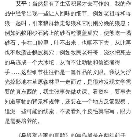
艾平：
当然是有了生活积累才去写作的。我的作
品中经常出现一些让人回味的细节。例如老祖母和母
狼一起叫，引来狼群救走母狼和它刚刚分娩的狼崽；
例如蚂蚁用砂石路上的砂石粒覆盖巢穴，使熊吃一嘴
砂石，卡在口腔里，吐不出来，也咽不下去，从此再
也不敢袭击蚂蚁巢穴；例如牧民老哥哥，浇水把死去
的马冻成一个大冰坨，从而不让动物和偷盗者得
手……这些细节往往都是一篇作品的文眼。我认为浮
光掠影地在草原森林里一走而过，是很难发现文学需
要的真东西的，我主张事先做功课、看资料，要事先
知道事物的背景和规律，还要在一个地方反复观察，
追溯一些可能的线索，不要看到个皮毛就瞎写，眼力
是需要培养的。
《乌银额吉家的喜鹊》的写作就是在两年前开