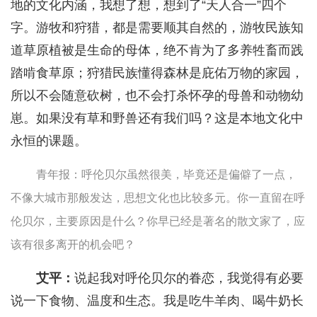
地的文化内涵，我想了想，想到了“天人合一”四个
字。游牧和狩猎，都是需要顺其自然的，游牧民族知
道草原植被是生命的母体，绝不肯为了多养牲畜而践
踏啃食草原；狩猎民族懂得森林是庇佑万物的家园，
所以不会随意砍树，也不会打杀怀孕的母兽和动物幼
崽。如果没有草和野兽还有我们吗？这是本地文化中
永恒的课题。
青年报：呼伦贝尔虽然很美，毕竟还是偏僻了一点，
不像大城市那般发达，思想文化也比较多元。你一直留在呼
伦贝尔，主要原因是什么？你早已经是著名的散文家了，应
该有很多离开的机会吧？
艾平：
说起我对呼伦贝尔的眷恋，我觉得有必要
说一下食物、温度和生态。我是吃牛羊肉、喝牛奶长