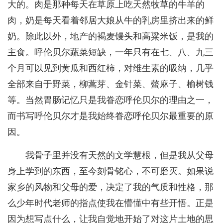
大的。肉是那种每天在草原上吃天然牧草的牛羊的
肉，奶是每天看着邻居大娘从牛的乳房里挤出来的鲜
奶。除此以外，地产的褐麦馒头和高粱米饭，是我的
主食。呼伦贝尔蔬菜短缺，一年只有在七、八、九三
个月可以见到黄瓜和西红柿，对维生素的吸纳，几乎
全部来自于野菜，柳蒿芽、金针菜、螫麻子、榆树钱
等。当然胃肠记忆只是我眷恋呼伦贝尔的理由之一，
而书写呼伦贝尔才是我始终眷恋呼伦贝尔最重要的原
因。
我骨子里并没有天然的文学慧根，但是我从父母
身上学到的东西，至今刻骨铭心，不可磨灭。如果说
家乡的风物和父母的爱，决定了我的气质和性格，那
么少年时代老师的指点使我在懵懂中有些开悟。正是
因为想写点什么，让我自觉地开始了对这片土地的思