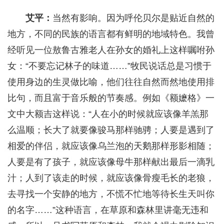
艾平：
当然有影响。因为呼伦贝尔是贴近自然的
地方，不同的民族的语言都有鲜明的地域特色。我曾
经听见一位敖鲁古雅老人在孙女的婚礼上这样嘱咐孙
女：“不要忘记林子的味道……”牧民说话总是习惯于
使用身边的生灵做比喻，他们往往自然而然地使用排
比句，而且富于音乐般的节奏感。例如《额嬷格》一
文中大额吉这样说：“人在小的时候就应该像羊羔那
么温顺；长大了就要像骏马那样驰骋；人要是遇到了
相爱的伴侣，就应该像乌兰泡的天鹅那样形影相随；
人要是有了孩子，就应该像母牛那样献出最后一滴乳
汁；人到了该走的时候，就应该像骨瘦毛长的老狼，
去寻找一个安静的地方，不慌不忙地等待长生天叫你
的名字……”这种语言，在草原和森林里讲毫无违和