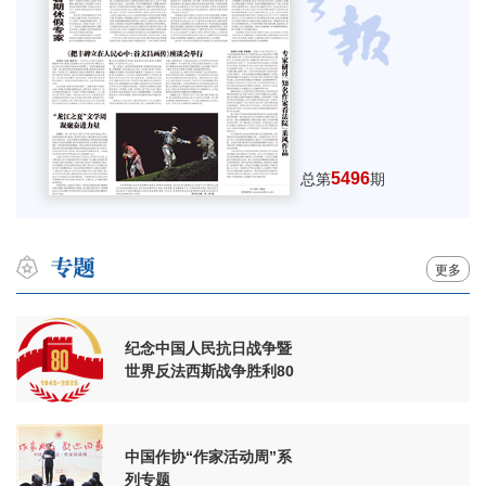
5496
总第
期
更多
纪念中国人民抗日战争暨
世界反法西斯战争胜利80
周年
中国作协“作家活动周”系
列专题