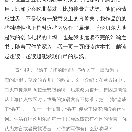
用，比如学会吃韭菜花，比如接骨方式等。他们的情
感世界，不是仅有一般意义上的真善美，我作品的某
些独特性也正是对这些内容作了展现。呼伦贝尔大地
是我的创作扎根的土壤，也是我永远读不完的浩瀚之
书，随着写作的深入，我一页一页阅读这本书，越读
越想读，越读越能发现自己的肤浅。
青年报：《隐于辽阔的时光》还收入了一篇题为《上
海的绸缎，草原的香开》的散文，文中介绍：在蒙古语中，
白头巾原来叫陶拉盖恩包勒特，后来改为香开。原因是绸缎
从上海传入牧区时，牧民的汉语发音不标准，把“上海”念成
了“香开”。一传十，十传百，“香开”便成了绫罗绸缎的代名
词。生活在呼伦贝尔的每一个民族应该都有不同的语言，你
认为方言或者民族语言，对你的写作有什么影响吗？