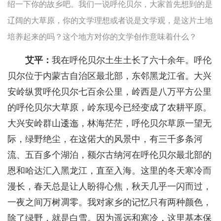
绍一下你的故乡吧。我们一说呼伦贝尔，大家首先想到的是
辽阔的大草原，你的文学理想或者说是文学观，是这片土地
培养起来的吗？这个地方对你的文学创作意味着什么？
艾平：
我在呼伦贝尔土生土长了六十余年。呼伦
贝尔位于内蒙古自治区最北部，东邻黑龙江省。大兴
安岭纵贯呼伦贝尔七百余公里，岭西是八万平方公里
的呼伦贝尔大草原，岭东现今已经变成了农耕平原。
大兴安岭群山逶迤，林海茫茫，呼伦贝尔草原一望无
际，绿野绝尘，在这偌大的风景中，有三千多条河
流、五百多个湖泊，额尔古纳河在呼伦贝尔最北部的
恩和哈达汇入黑龙江，直至入海。这里的冬天寒冷而
漫长，春天总是让人盼得心焦，秋天几乎一闪而过，
一夜之间万树凋零。我对家乡的记忆只有两种颜色，
除了绿野，就是白雪。因为遥远和寒冷，这里基本保