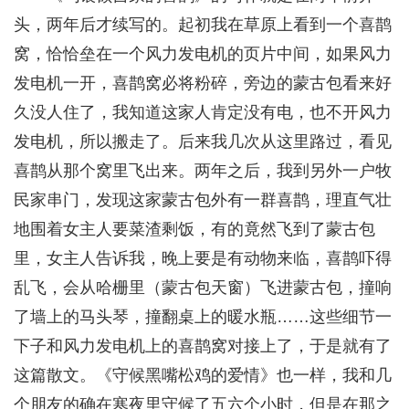
头，两年后才续写的。起初我在草原上看到一个喜鹊
窝，恰恰垒在一个风力发电机的页片中间，如果风力
发电机一开，喜鹊窝必将粉碎，旁边的蒙古包看来好
久没人住了，我知道这家人肯定没有电，也不开风力
发电机，所以搬走了。后来我几次从这里路过，看见
喜鹊从那个窝里飞出来。两年之后，我到另外一户牧
民家串门，发现这家蒙古包外有一群喜鹊，理直气壮
地围着女主人要菜渣剩饭，有的竟然飞到了蒙古包
里，女主人告诉我，晚上要是有动物来临，喜鹊吓得
乱飞，会从哈栅里（蒙古包天窗）飞进蒙古包，撞响
了墙上的马头琴，撞翻桌上的暖水瓶……这些细节一
下子和风力发电机上的喜鹊窝对接上了，于是就有了
这篇散文。《守候黑嘴松鸡的爱情》也一样，我和几
个朋友的确在寒夜里守候了五六个小时，但是在那之