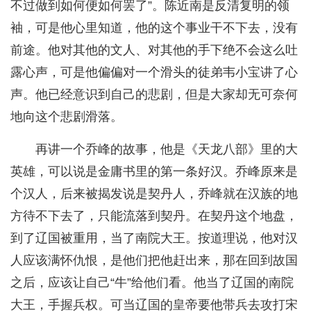
不过做到如何便如何罢了”。陈近南是反清复明的领
袖，可是他心里知道，他的这个事业干不下去，没有
前途。他对其他的文人、对其他的手下绝不会这么吐
露心声，可是他偏偏对一个滑头的徒弟韦小宝讲了心
声。他已经意识到自己的悲剧，但是大家却无可奈何
地向这个悲剧滑落。
再讲一个乔峰的故事，他是《天龙八部》里的大
英雄，可以说是金庸书里的第一条好汉。乔峰原来是
个汉人，后来被揭发说是契丹人，乔峰就在汉族的地
方待不下去了，只能流落到契丹。在契丹这个地盘，
到了辽国被重用，当了南院大王。按道理说，他对汉
人应该满怀仇恨，是他们把他赶出来，那在回到故国
之后，应该让自己“牛”给他们看。他当了辽国的南院
大王，手握兵权。可当辽国的皇帝要他带兵去攻打宋