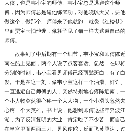
大侠，也是韦小宝的师傅。韦小宝总是逃避这个师
傅，因为师傅总是逼他练武功，对他晓以大义，要他
做这个，做那个。师傅来了他就跑，就像《红楼梦》
里面贾宝玉怕他爹，像耗子见了猫一样去逃避自己的
师傅。
故事到了中后期有一个细节，韦小宝和师傅陈近
南在船上见面，两个人说了点客套话。忽然，在即将
分别的时刻，韦小宝看见师傅已经两鬓斑白，有了白
发。于是在这一刻，像韦小宝这样一个油滑、奸诈、
一直逃避自己师傅的人，突然特别地心疼陈近南，一
个小人物突然很心疼一个大人物，一个小滑头忽然去
心疼一个大英雄。书上说，他想到师傅这些年奔波江
湖，为了反清复明的大业，肯定吃了不少苦，而自己
在皇宫里面两面三刀、见风使舵，反而飞黄腾达，过