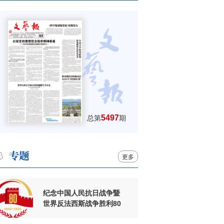
5497
总第
期
更多
纪念中国人民抗日战争暨
世界反法西斯战争胜利80
周年