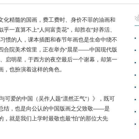
文化精髓的国画，费工费时、身价不菲的油画和
乎一直算不上“人间富贵花”，却胜在“好养活、
品习惯的人，课本插图和春节年画也是生命中绕不
四合院美术馆里，正在举办“晨星——中国现代版
星、启明星，于西方的夜空最后一个谢幕，却第一
画，也扮演着这样的角色。
迅与可爱的中国（吴作人题“凛然正气”）》，既可
总结，也是向公认的中国版画之父致敬——是
的，就是我们上学时最敬也最“怕”的那位大先