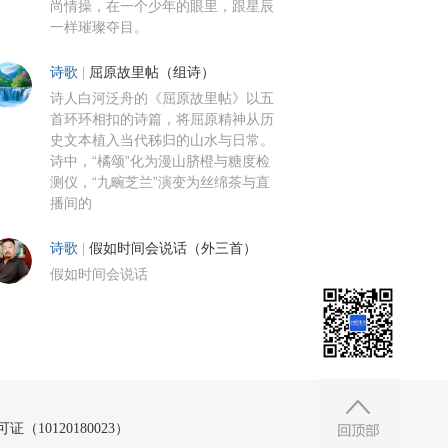
尚情操，在一个少年的眼里，跟星辰
一样璀璨夺目。
诗歌
|
屈原故里帖（组诗）
诗人白河泛舟的《屈原故里帖》以五
首环环相扣的诗篇，将屈原精神从历
史文本植入当代秭归的山水与日常。
诗中，“橘颂”化为漫山脐橙与糖度检
测仪，“九畹芝兰”演变为丝绵茶与直
播间的
诗歌
|
假如时间会说话（外三首）
假如时间会说话
10120180023）