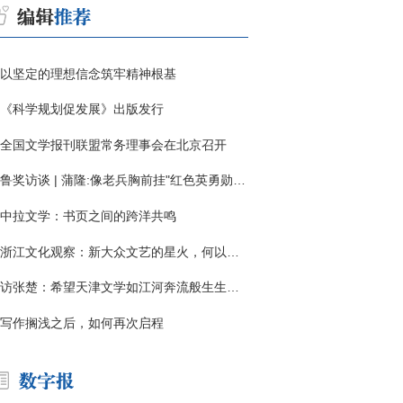
以坚定的理想信念筑牢精神根基
《科学规划促发展》出版发行
全国文学报刊联盟常务理事会在北京召开
鲁奖访谈 | 蒲隆:像老兵胸前挂"红色英勇勋章"
中拉文学：书页之间的跨洋共鸣
浙江文化观察：新大众文艺的星火，何以燎原？
访张楚：希望天津文学如江河奔流般生生不息
写作搁浅之后，如何再次启程