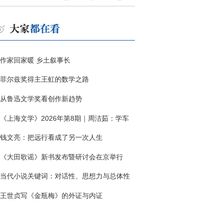
作家回家暖 乡土叙事长
菲尔兹奖得主王虹的数学之路
从鲁迅文学奖看创作新趋势
《上海文学》2026年第8期｜周洁茹：学车
钱文亮：把远行看成了另一次人生
《大田歌谣》新书发布暨研讨会在京举行
当代小说关键词：对话性、思想力与总体性
王世贞写《金瓶梅》的外证与内证