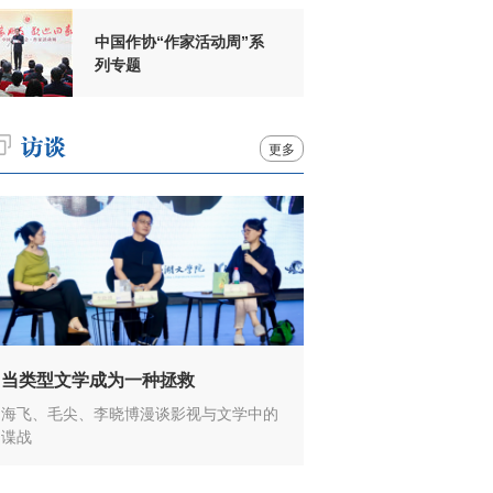
中国作协“作家活动周”系
列专题
更多
当类型文学成为一种拯救
海飞、毛尖、李晓博漫谈影视与文学中的
谍战