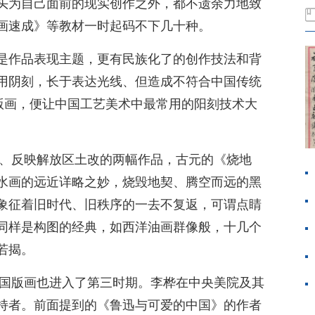
头为自己面前的现实创作之外，都不遗余力地致
画速成》等教材一时起码不下几十种。
是作品表现主题，更有民族化了的创作技法和背
用阴刻，长于表达光线、但造成不符合中国传统
国版画，便让中国工艺美术中最常用的阳刻技术大
年、反映解放区土改的两幅作品，古元的《烧地
水画的远近详略之妙，烧毁地契、腾空而远的黑
象征着旧时代、旧秩序的一去不复返，可谓点睛
同样是构图的经典，如西洋油画群像般，十几个
若揭。
中国版画也进入了第三时期。李桦在中央美院及其
持者。前面提到的《鲁迅与可爱的中国》的作者