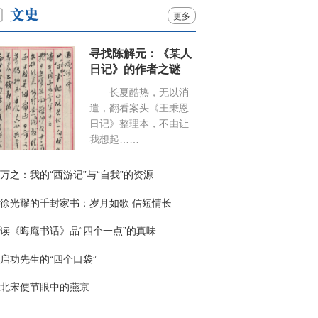
更多
寻找陈解元：《某人
日记》的作者之谜
长夏酷热，无以消
遣，翻看案头《王秉恩
日记》整理本，不由让
我想起……
万之：我的“西游记”与“自我”的资源
徐光耀的千封家书：岁月如歌 信短情长
读《晦庵书话》品“四个一点”的真味
启功先生的“四个口袋”
北宋使节眼中的燕京