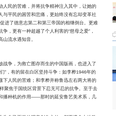
动人民的苦难，并将抗争精神注入其中，让她的
穷人与平民的困苦和悲痛，更始终没有忘却变革社
至促进了德意志第二和第三帝国的相继倒台。更难
抗争，更有一种超越了个人利害的“慈母之爱”，
高山流水遇知音。
放战争，为救亡图存而生的中国版画，也进入了
们”，有的留在白区坚持斗争：如李桦1946年的
涨下人民的苦难；和李桦并称鲁迅左右两大将的
同样聚焦于国统区背景下忍无可忍的抗争。至于去
和播种机的作用——那时的延安鲁艺美术系，几