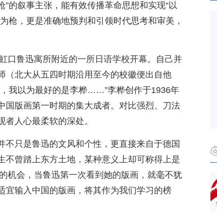
投枪”的叙事主张，能有效传播革命思想和实现“以
笔为枪，更是准确地预判和引领时代思考和审美，
海虹口鲁迅寓所附近的一所日语学校开幕。自己并
师（北大从五四时期沿用至今的校徽便出自他
，我以为最好的是李桦……”李桦创作于1936年
中国版画第一时期的集大成者。对比强烈、刀法
观者人心最柔软的深处。
并不只是鲁迅的文风和个性，更直接来自于德国
生不曾踏上东方土地，某种意义上却可称得上是
然的机会，当鲁迅第一次看到她的版画，就毫不犹
适宜输入中国的版画，将其作为我们学习的榜