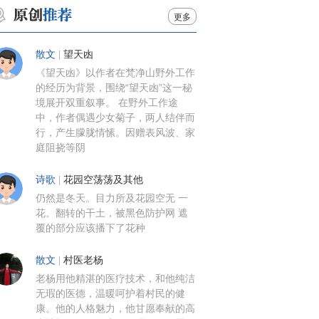
更多
散文
|
望天凼
《望天凼》以作者在梵净山野外工作
的经历为背景，围绕“望天凼”这一秘
境展开双重叙事。 在野外工作途
中，作者偶遇少女菊子，两人结伴而
行，产生朦胧情愫。因赠表风波、家
庭阻挠等阴
诗歌
|
花园空荡荡及其他
仍然是冬天。目力所及花园空无 一
花。翻转的干土，被黑色防护网 遮
覆的部分应该播下了花种
散文
|
村医老杨
老杨用他精湛的医疗技术，和他纯洁
无瑕的医德，温暖呵护着村民的健
康。他的人格魅力，他甘愿奉献的高