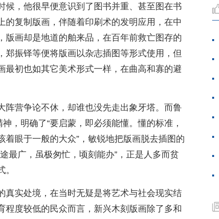
时候，他很早便意识到了图书并重、甚至图在书
上的复制版画，伴随着印刷术的发明应用，在中
，版画却是地道的舶来品，在百年前救亡图存的
，郑振铎等便将版画以杂志插图等形式使用，但
版画最初也如其它美术形式一样，在曲高和寡的避
大阵营争论不休，却谁也没先走出象牙塔。而鲁
精神，明确了“要启蒙，即必须能懂。懂的标准，
该着眼于一般的大众”，敏锐地把版画脱去插图的
用途最广，虽极匆忙，顷刻能办”，正是人多而贫
式。
的真实处境，在当时无疑是将艺术与社会现实结
育程度较低的民众而言，新兴木刻版画除了多和