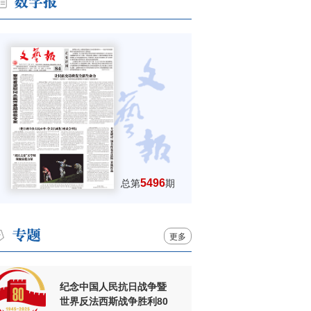
5496
总第
期
更多
纪念中国人民抗日战争暨
世界反法西斯战争胜利80