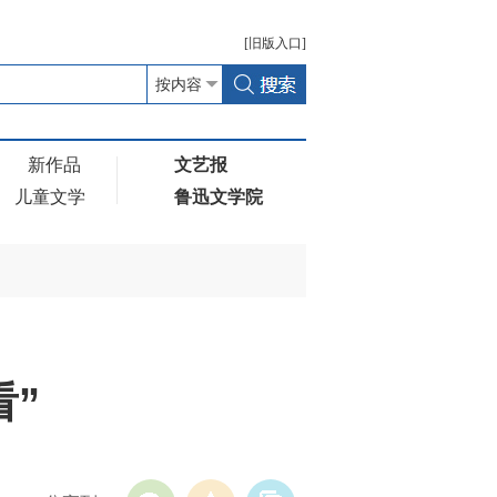
[
旧版
入口]
新作品
文艺报
儿童文学
鲁迅文学院
”