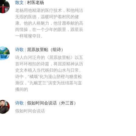
散文
|
村医老杨
老杨用他精湛的医疗技术，和他纯洁
无瑕的医德，温暖呵护着村民的健
康。他的人格魅力，他甘愿奉献的高
尚情操，在一个少年的眼里，跟星辰
一样璀璨夺目。
诗歌
|
屈原故里帖（组诗）
诗人白河泛舟的《屈原故里帖》以五
首环环相扣的诗篇，将屈原精神从历
史文本植入当代秭归的山水与日常。
诗中，“橘颂”化为漫山脐橙与糖度检
测仪，“九畹芝兰”演变为丝绵茶与直
播间的
诗歌
|
假如时间会说话（外三首）
假如时间会说话