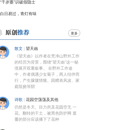
“千岁蘽”识破假隐士
白日易过，青灯有味
更多
散文
|
望天凼
《望天凼》以作者在梵净山野外工作
的经历为背景，围绕“望天凼”这一秘
境展开双重叙事。 在野外工作途
中，作者偶遇少女菊子，两人结伴而
行，产生朦胧情愫。因赠表风波、家
庭阻挠等阴
诗歌
|
花园空荡荡及其他
仍然是冬天。目力所及花园空无 一
花。翻转的干土，被黑色防护网 遮
覆的部分应该播下了花种