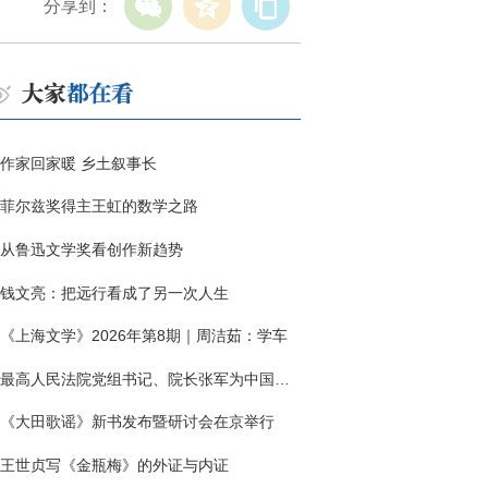
分享到：
作家回家暖 乡土叙事长
菲尔兹奖得主王虹的数学之路
从鲁迅文学奖看创作新趋势
钱文亮：把远行看成了另一次人生
《上海文学》2026年第8期｜周洁茹：学车
最高人民法院党组书记、院长张军为中国作协干部大讲堂授课
《大田歌谣》新书发布暨研讨会在京举行
王世贞写《金瓶梅》的外证与内证