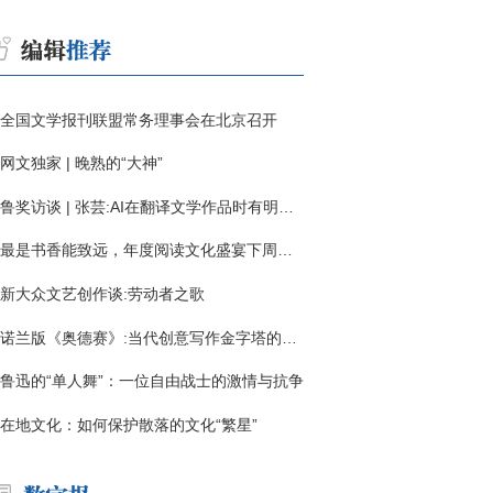
全国文学报刊联盟常务理事会在北京召开
网文独家 | 晚熟的“大神”
鲁奖访谈 | 张芸:AI在翻译文学作品时有明显局限
最是书香能致远，年度阅读文化盛宴下周启幕
新大众文艺创作谈:劳动者之歌
诺兰版《奥德赛》:当代创意写作金字塔的宏伟与平庸
鲁迅的“单人舞”：一位自由战士的激情与抗争
在地文化：如何保护散落的文化“繁星”