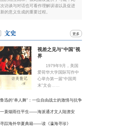
次访谈与对话也可看作理解误读以及促进
新的意义生成的重要过程。
更多
视差之见与“中国”视
界
1979年9月，美国
爱荷华大学国际写作中
心举办第一届“中国周
末”文会……
鲁迅的“单人舞”：一位自由战士的激情与抗争
一蓑烟雨任平生——海派通才文人陆澹安
寻踪海外华夏典籍——读《瀛海寻珍》