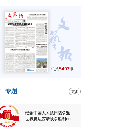
5497
总第
期
更多
纪念中国人民抗日战争暨
世界反法西斯战争胜利80
周年