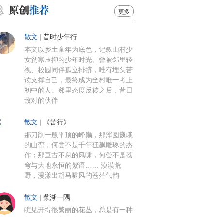
更多
散文
|
昔时少年行
本文以乡土童年为底色，记叙山村少
女贫寒压抑的少年时光。曾被邻里轻
视、校园同伴孤立排挤，唯有埋头苦
读支撑自己，最终成为全村唯一考上
初中的人。邻里态度反转之后，昔日
敌对的伙伴
散文
|
《苦行》
那刀削一般平顶的峰巅，那浑圆巍峨
的山峦，何尝不是千年狂飙雕琢的杰
作；那亘古不息的风啸，何尝不是苍
穹与大地永恒的絮语…… 漠漠荒
野，漫漾出胡马啸风的苍茫气韵
散文
|
蠡湖一隅
瞧见开得很繁丽的花丛，总是有一种