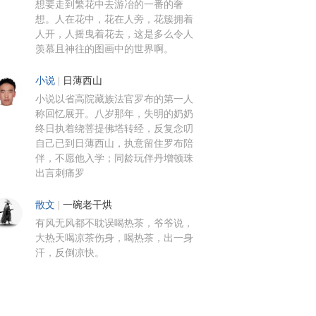
想要走到繁花中去游冶的一番的奢
想。人在花中，花在人旁，花簇拥着
人开，人摇曳着花去，这是多么令人
羡慕且神往的图画中的世界啊。
小说
|
日薄西山
小说以省高院藏族法官罗布的第一人
称回忆展开。八岁那年，失明的奶奶
终日执着绕菩提佛塔转经，反复念叨
自己已到日薄西山，执意留住罗布陪
伴，不愿他入学；同龄玩伴丹增顿珠
出言刺痛罗
散文
|
一碗老干烘
有风无风都不耽误喝热茶，爷爷说，
大热天喝凉茶伤身，喝热茶，出一身
汗，反倒凉快。