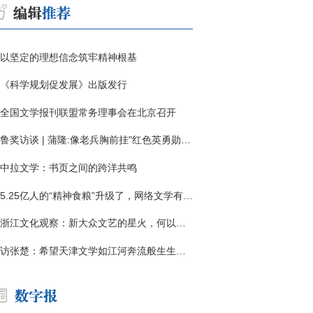
以坚定的理想信念筑牢精神根基
《科学规划促发展》出版发行
全国文学报刊联盟常务理事会在北京召开
鲁奖访谈 | 蒲隆:像老兵胸前挂"红色英勇勋章"
中拉文学：书页之间的跨洋共鸣
5.25亿人的“精神食粮”升级了，网络文学有了哪些新变化？
浙江文化观察：新大众文艺的星火，何以燎原？
访张楚：希望天津文学如江河奔流般生生不息