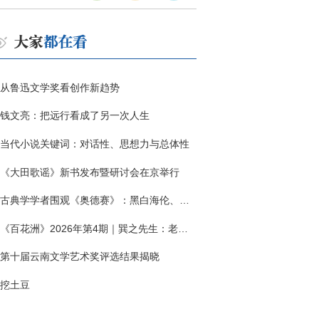
从鲁迅文学奖看创作新趋势
钱文亮：把远行看成了另一次人生
当代小说关键词：对话性、思想力与总体性
《大田歌谣》新书发布暨研讨会在京举行
古典学学者围观《奥德赛》：黑白海伦、佩涅罗佩的别针与神秘入侵者
《百花洲》2026年第4期｜巽之先生：老兵朱向前侧记三题
第十届云南文学艺术奖评选结果揭晓
挖土豆