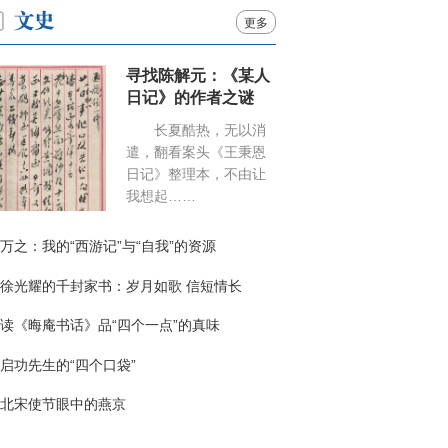
更多
寻找陈解元：《某人
日记》的作者之谜
长夏酷热，无以消
遣，翻看案头《王秉恩
日记》整理本，不由让
我想起……
万之：我的“西游记”与“自我”的资源
徐光耀的千封家书：岁月如歌 信短情长
读《晦庵书话》品“四个一点”的真味
启功先生的“四个口袋”
北宋使节眼中的燕京