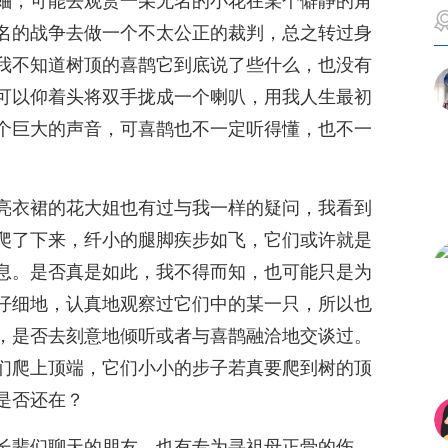
蛐，可能去观赏一朵无名的小花在某个僻静的角
名的战争去做一个不太公正的裁判，总之转过身
我不知道树顶的喜鹊它到底说了些什么，也没有
可以仰着头将双手拢成一个喇叭，用我人生最初
个巨大的声音，可喜鹊也不一定听得懂，也不一
亮衣裙的花大姐也有过与我一样的疑问，我看到
爬了下来，纤小的腿脚疾步如飞，它们或许就是
息。是否真是如此，我不得而知，也可能只是为
仔细地，认真地观察过它们中的某一只，所以也
，是否去刻意地倾听或者与喜鹊融洽地交谈过。
们爬上顶端，它们小小的步子若真要爬到树的顶
是否还在？
长辈们聊天的朋友，也有专为寻祖母正骨的伤