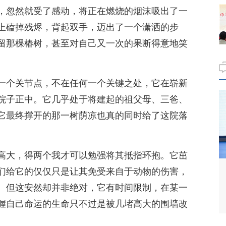
，忽然就受了感动，将正在燃烧的烟沫吸出了一
上磕掉残烬，背起双手，迈出了一个潇洒的步
留那棵椿树，甚至对自己又一次的果断得意地笑
一个关节点，不在任何一个关键之处，它在崭新
院子正中。它几乎处于将建起的祖父母、三爸、
它最终撑开的那一树荫凉也真的同时给了这院落
高大，得两个我才可以勉强将其抵指环抱。它茁
们给它的仅仅只是让其免受来自于动物的伤害，
。但这安然却并非绝对，它有时间限制，在某一
握自己命运的生命只不过是被几堵高大的围墙改