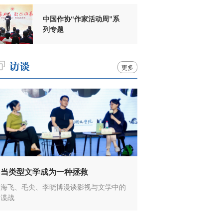
中国作协“作家活动周”系
列专题
更多
当类型文学成为一种拯救
海飞、毛尖、李晓博漫谈影视与文学中的
谍战