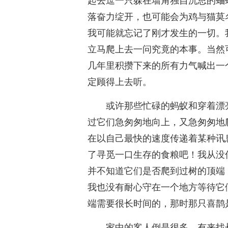
起去逗一只躲在墙角独自沉思的蛐
落奋力绽开，也可能会为鸡与猫莫
我可能就忘记了刚才发生的一切。
立马爬上去一问究竟的本事。当然
几年里积攒下来的所有力气喊出一
定顾得上去听。
或许那些忙碌的蚂蚁和穿着漂
过它们急匆匆地向上，又急匆匆地
在以自己最快的速度传递着某种讯
了寻觅一口生存的食粮吧！我从没
并不知道它们是否爬到过树的顶端
我也没有耐心守在一个地方等待它
端需要很长时间的，那时那只喜鹊
家中的客人倒是很多，有来找