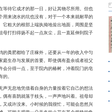
在等待它成才的那一日，好让其物尽所用。但也
个用来浇水的坑也没有，对于一个本来就耐旱的
。它粗大的根部上端执拗地耸出地面，周围是坚
祖母打扫得扬不起一点灰尘，且一直延伸到院子
鸡的粪肥都给了庄稼外，还要从一年的收入中匀
家庭生存与发展的首要。即使偶有盈余或者祖父
许会分得一点，至于院内的椿树，冲着院门的皂
有的。
无声无息地凭借着自身的力量按着它自己的想法
，偶有喜鹊就落于枝头，一声声地叫着。祖母却
，又或许没来。小时候的我很忙，可能会忽然兴