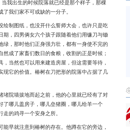
我，当我出生的时候院落就已经是那个样子，那棵
成了我们家不可或缺的一分子。
没绘制图纸，也没开什么誓师大会，也许只是吃
日期，四男俩女六个孩子跟随着他们用镰刀与锄
地绿，那时他们正身强力壮，都有一身使不完的
自然成了家畜们数日的食粮，收割的正是时候；
具，当然也可以用来建造房屋，但这需要等待，
实现它的价值。椿树在刀把形的院落中占据了几
堵堵院墙拔地而起之前，他的心里就已经有了对
好了哪儿盖房子，哪儿垒猪圈，哪儿给羊一个
行走的鸡寻一个安身之所。
可能早就注意到椿树的存在。他蹲在它的旁边，