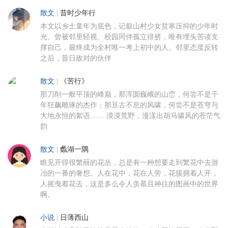
散文
|
昔时少年行
本文以乡土童年为底色，记叙山村少女贫寒压抑的少年时
光。曾被邻里轻视、校园同伴孤立排挤，唯有埋头苦读支
撑自己，最终成为全村唯一考上初中的人。邻里态度反转
之后，昔日敌对的伙伴
散文
|
《苦行》
那刀削一般平顶的峰巅，那浑圆巍峨的山峦，何尝不是千
年狂飙雕琢的杰作；那亘古不息的风啸，何尝不是苍穹与
大地永恒的絮语…… 漠漠荒野，漫漾出胡马啸风的苍茫气
韵
散文
|
蠡湖一隅
瞧见开得很繁丽的花丛，总是有一种想要走到繁花中去游
冶的一番的奢想。人在花中，花在人旁，花簇拥着人开，
人摇曳着花去，这是多么令人羡慕且神往的图画中的世界
啊。
小说
|
日薄西山