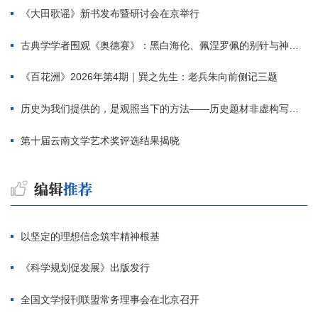
《大田歌谣》新书发布暨研讨会在京举行
古典学学者围观《奥德赛》：黑白海伦、佩涅罗佩的别针与神秘入侵者
《百花洲》2026年第4期｜巽之先生：老兵朱向前侧记三题
历史为我们提供的，是观照当下的方法——历史题材非虚构写作多人谈
第十届云南文学艺术奖评选结果揭晓
以坚定的理想信念筑牢精神根基
《科学规划促发展》出版发行
全国文学报刊联盟常务理事会在北京召开