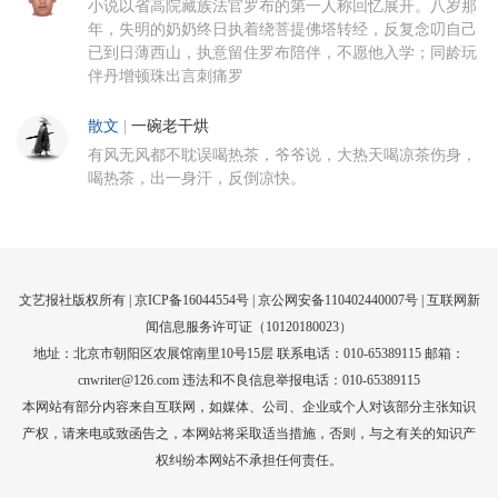
小说以省高院藏族法官罗布的第一人称回忆展开。八岁那
年，失明的奶奶终日执着绕菩提佛塔转经，反复念叨自己
已到日薄西山，执意留住罗布陪伴，不愿他入学；同龄玩
伴丹增顿珠出言刺痛罗
散文
|
一碗老干烘
有风无风都不耽误喝热茶，爷爷说，大热天喝凉茶伤身，
喝热茶，出一身汗，反倒凉快。
文艺报社版权所有 |
京ICP备16044554号
| 京公网安备110402440007号 |
互联网新
闻信息服务许可证（10120180023）
地址：北京市朝阳区农展馆南里10号15层 联系电话：010-65389115 邮箱：
cnwriter@126.com 违法和不良信息举报电话：010-65389115
本网站有部分内容来自互联网，如媒体、公司、企业或个人对该部分主张知识
产权，请来电或致函告之，本网站将采取适当措施，否则，与之有关的知识产
权纠纷本网站不承担任何责任。