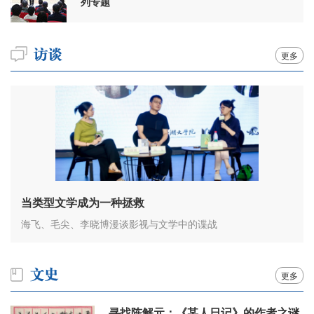
列专题
更多
当类型文学成为一种拯救
海飞、毛尖、李晓博漫谈影视与文学中的谍战
更多
寻找陈解元：《某人日记》的作者之谜