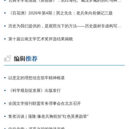
古典学学者围观《奥德赛》：黑白海伦、佩涅罗佩的别针与神秘入侵者
《百花洲》2026年第4期｜巽之先生：老兵朱向前侧记三题
历史为我们提供的，是观照当下的方法——历史题材非虚构写作多人谈
第十届云南文学艺术奖评选结果揭晓
以坚定的理想信念筑牢精神根基
《科学规划促发展》出版发行
全国文学报刊联盟常务理事会在北京召开
鲁奖访谈 | 蒲隆:像老兵胸前挂"红色英勇勋章"