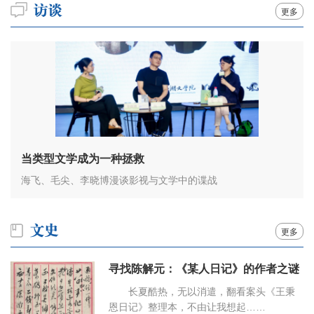
更多
当类型文学成为一种拯救
海飞、毛尖、李晓博漫谈影视与文学中的谍战
更多
寻找陈解元：《某人日记》的作者之谜
长夏酷热，无以消遣，翻看案头《王秉
恩日记》整理本，不由让我想起……