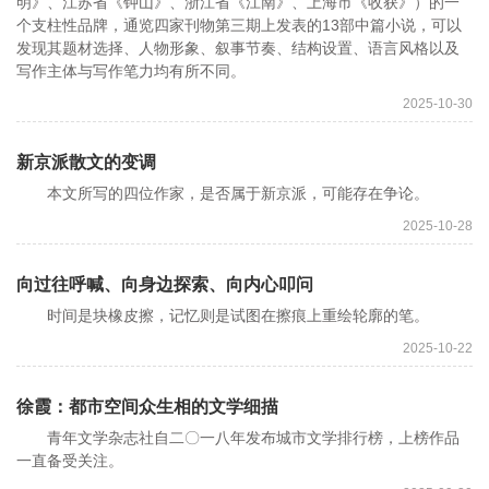
明》、江苏省《钟山》、浙江省《江南》、上海市《收获》）的一
个支柱性品牌，通览四家刊物第三期上发表的13部中篇小说，可以
发现其题材选择、人物形象、叙事节奏、结构设置、语言风格以及
写作主体与写作笔力均有所不同。
2025-10-30
新京派散文的变调
本文所写的四位作家，是否属于新京派，可能存在争论。
2025-10-28
向过往呼喊、向身边探索、向内心叩问
时间是块橡皮擦，记忆则是试图在擦痕上重绘轮廓的笔。
2025-10-22
徐霞：都市空间众生相的文学细描
青年文学杂志社自二〇一八年发布城市文学排行榜，上榜作品
一直备受关注。