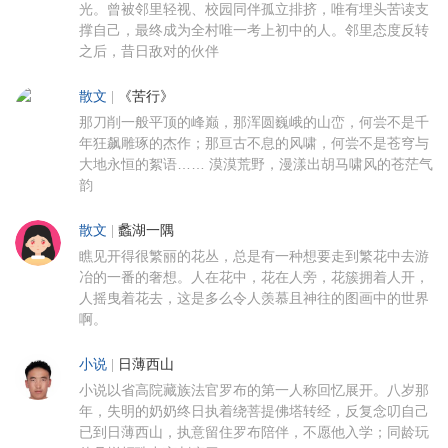
光。曾被邻里轻视、校园同伴孤立排挤，唯有埋头苦读支
撑自己，最终成为全村唯一考上初中的人。邻里态度反转
之后，昔日敌对的伙伴
散文
|
《苦行》
那刀削一般平顶的峰巅，那浑圆巍峨的山峦，何尝不是千
年狂飙雕琢的杰作；那亘古不息的风啸，何尝不是苍穹与
大地永恒的絮语…… 漠漠荒野，漫漾出胡马啸风的苍茫气
韵
散文
|
蠡湖一隅
瞧见开得很繁丽的花丛，总是有一种想要走到繁花中去游
冶的一番的奢想。人在花中，花在人旁，花簇拥着人开，
人摇曳着花去，这是多么令人羡慕且神往的图画中的世界
啊。
小说
|
日薄西山
小说以省高院藏族法官罗布的第一人称回忆展开。八岁那
年，失明的奶奶终日执着绕菩提佛塔转经，反复念叨自己
已到日薄西山，执意留住罗布陪伴，不愿他入学；同龄玩