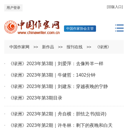
[旧版入口]
用户登录
中国作家协会主管
中国作家网
>>
新作品
>>
报刊在线
>>
《绿洲》
《绿洲》2023年第3期｜刘爱萍：去像羚羊一样
《绿洲》2023年第3期｜牛健哲：1402分钟
《绿洲》2023年第3期｜刘建东：穿越夜晚的宁静
《绿洲》2023年第3期目录
《绿洲》2023年第2期｜舟自横：胆怯之书(组诗)
《绿洲》2023年第2期｜许冬林：剩下的夜晚和白天