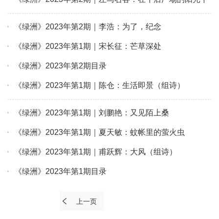
《绿洲》2023年第2期｜李浩：为了，纪念
《绿洲》2023年第1期｜宋长征：芒草深处
《绿洲》2023年第2期目录
《绿洲》2023年第1期｜陈仓：生活即景（组诗）
《绿洲》2023年第1期｜刘鹏艳：又见陌上桑
《绿洲》2023年第1期｜夏天敏：蚊帐里的萤火虫
《绿洲》2023年第1期｜甫跃辉：大风（组诗）
《绿洲》2023年第1期目录
上一页