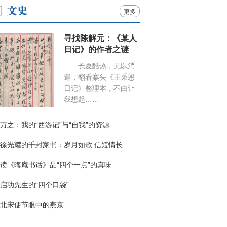
更多
寻找陈解元：《某人
日记》的作者之谜
长夏酷热，无以消
遣，翻看案头《王秉恩
日记》整理本，不由让
我想起……
万之：我的“西游记”与“自我”的资源
徐光耀的千封家书：岁月如歌 信短情长
读《晦庵书话》品“四个一点”的真味
启功先生的“四个口袋”
北宋使节眼中的燕京