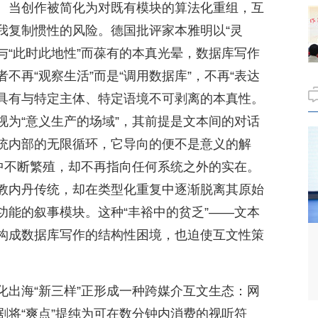
。当创作被简化为对既有模块的算法化重组，互
我复制惯性的风险。德国批评家本雅明以“灵
”与“此时此地性”而葆有的本真光晕，数据库写作
不再“观察生活”而是“调用数据库”，不再“表达
再具有与特定主体、特定语境不可剥离的本真性。
视为“意义生产的场域”，其前提是文本间的对话
统内部的无限循环，它导向的便不是意义的解
转中不断繁殖，却不再指向任何系统之外的实在。
教内丹传统，却在类型化重复中逐渐脱离其原始
功能的叙事模块。这种“丰裕中的贫乏”——文本
构成数据库写作的结构性困境，也迫使互文性策
化出海“新三样”正形成一种跨媒介互文生态：网
剧将“爽点”提纯为可在数分钟内消费的视听符