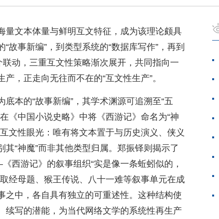
海量文本体量与鲜明互文特征，成为该理论颇具
“故事新编”，到类型系统的“数据库写作”，再到
媒介联动，三重互文性策略渐次展开，共同指向一
生产，正走向无往而不在的“互文性生产”。
底本的“故事新编”，其学术渊源可追溯至“五
迅在《中国小说史略》中将《西游记》命名为“神
含互文性眼光：唯有将文本置于与历史演义、侠义
别其“神魔”而非其他类型归属。郑振铎则揭示了
—《西游记》的叙事组织“实是像一条蚯蚓似的，
，取经母题、猴王传说、八十一难等叙事单元在成
事之中，各自具有独立的可重述性。这种结构使
、续写的潜能，为当代网络文学的系统性再生产