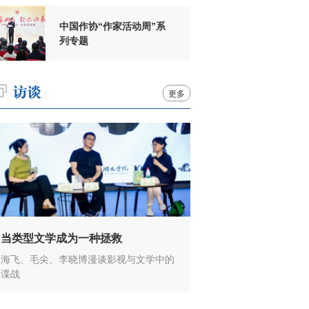
中国作协“作家活动周”系
列专题
更多
当类型文学成为一种拯救
海飞、毛尖、李晓博漫谈影视与文学中的
谍战