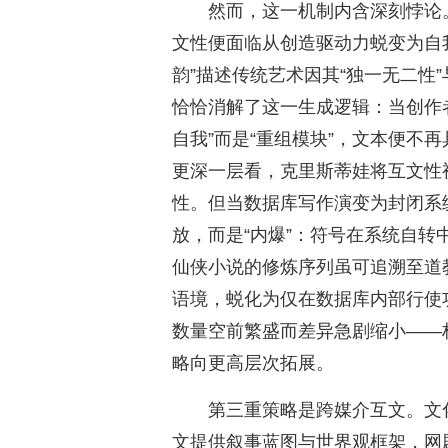
然而，这一机制内含深刻悖论
文性便面临从创造驱动力蜕变为自
韵”描述传统艺术因其“独一无二性
恰恰消解了这一生成逻辑：当创作者
自我”而是“重组模块”，文本便不
更深一层看，克里斯蒂娃将互文性
性。但当数据库写作演变为封闭系
放，而是“内爆”：符号在系统自
仙侠小说的修炼序列虽可追溯至道
语境，蜕化为仅在数据库内部行使
数量空前繁盛而差异急剧缩小——
略向更高层次拓展。
第三重策略是跨媒介互文。文
文提供叙事蓝图与世界观框架，网