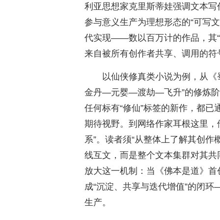
利亚思想家克里斯蒂娃强调文本写
参与意义生产为理想形态的“可写
代实现——数以百万计的作品，其
来自被所有创作者共享、调用的符
以仙侠修真类小说为例，从《
金丹—元婴—渡劫—飞升”的修炼阶
任何标有“修仙”标签的新作，都已
期待视野。到网络作家耳根这里，
系”。读者须“从整体上了解其创作
线互文，而是整个文本集群对其共
放大这一机制：当《佛本是道》首
成“沉淀、共享与迭代增值”的闭
生产。