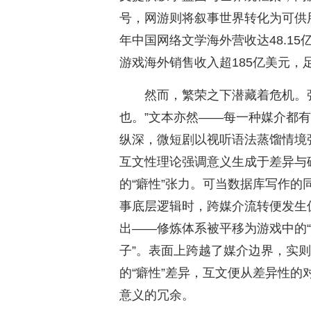
号，网游则将叙事世界转化为可供用
年中国网络文学海外营收达48.15
游戏海外销售收入超185亿美元
然而，繁荣之下潜藏着危机。
也。”文本亦然——每一种媒介都有
纵深，微短剧以视听语法蒸馏情境
互文性理论强调意义生成于差异与
的“癖性”张力。可当数据库写作
事底层逻辑时，跨媒介流转便发生
出——修炼体系被平移为游戏中的“
子”。表面上跨越了媒介边界，实
的“癖性”差异，互文便从差异性
意义的冗余。