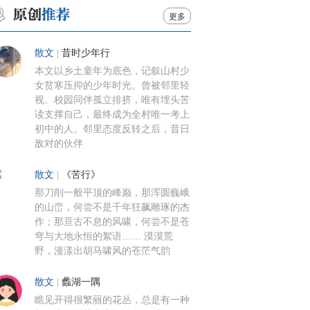
更多
散文
|
昔时少年行
本文以乡土童年为底色，记叙山村少
女贫寒压抑的少年时光。曾被邻里轻
视、校园同伴孤立排挤，唯有埋头苦
读支撑自己，最终成为全村唯一考上
初中的人。邻里态度反转之后，昔日
敌对的伙伴
散文
|
《苦行》
那刀削一般平顶的峰巅，那浑圆巍峨
的山峦，何尝不是千年狂飙雕琢的杰
作；那亘古不息的风啸，何尝不是苍
穹与大地永恒的絮语…… 漠漠荒
野，漫漾出胡马啸风的苍茫气韵
散文
|
蠡湖一隅
瞧见开得很繁丽的花丛，总是有一种