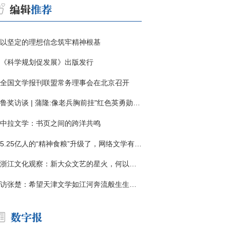
以坚定的理想信念筑牢精神根基
《科学规划促发展》出版发行
全国文学报刊联盟常务理事会在北京召开
鲁奖访谈 | 蒲隆:像老兵胸前挂"红色英勇勋章"
中拉文学：书页之间的跨洋共鸣
5.25亿人的“精神食粮”升级了，网络文学有了哪些新变化？
浙江文化观察：新大众文艺的星火，何以燎原？
访张楚：希望天津文学如江河奔流般生生不息