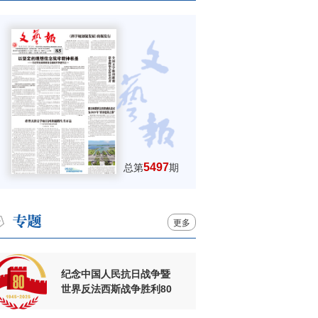
5497
总第
期
更多
纪念中国人民抗日战争暨
世界反法西斯战争胜利80
周年