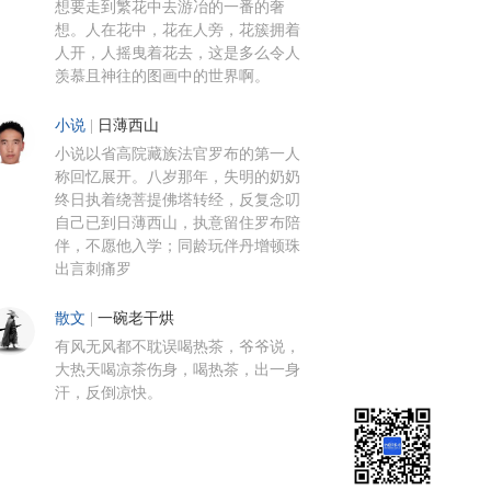
想要走到繁花中去游冶的一番的奢
想。人在花中，花在人旁，花簇拥着
人开，人摇曳着花去，这是多么令人
羡慕且神往的图画中的世界啊。
小说
|
日薄西山
小说以省高院藏族法官罗布的第一人
称回忆展开。八岁那年，失明的奶奶
终日执着绕菩提佛塔转经，反复念叨
自己已到日薄西山，执意留住罗布陪
伴，不愿他入学；同龄玩伴丹增顿珠
出言刺痛罗
散文
|
一碗老干烘
有风无风都不耽误喝热茶，爷爷说，
大热天喝凉茶伤身，喝热茶，出一身
汗，反倒凉快。