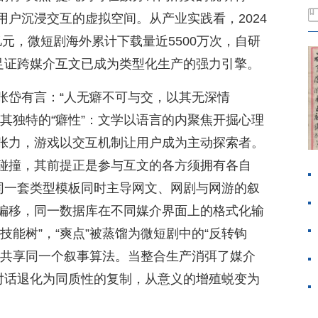
户沉浸交互的虚拟空间。从产业实践看，2024
亿元，微短剧海外累计下载量近5500万次，自研
，足证跨媒介互文已成为类型化生产的强力引擎。
张岱有言：“人无癖不可与交，以其无深情
其独特的“癖性”：文学以语言的内聚焦开掘心理
张力，游戏以交互机制让用户成为主动探索者。
碰撞，其前提正是参与互文的各方须拥有各自
的同一套类型模板同时主导网文、网剧与网游的叙
偏移，同一数据库在不同媒介界面上的格式化输
技能树”，“爽点”被蒸馏为微短剧中的“反转钩
则共享同一个叙事算法。当整合生产消弭了媒介
的对话退化为同质性的复制，从意义的增殖蜕变为