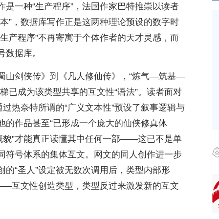
作是一种“生产程序”，法国作家巴特推崇以读者
文本”，数据库写作正是这两种理论预设的数字时
“生产程序”不再寄寓于个体作者的天才灵感，而
号数据库。
蜀山剑侠传》到《凡人修仙传》，“炼气—筑基—
梯已成为该类型共享的互文性“语法”。读者面对
通过热奈特所谓的“广义文本性”预设了叙事逻辑与
他的作品甚至“已形成一个庞大的仙侠修真体
概貌”才能真正读懂其中任何一部——这已不是单
同符号体系的集体互文。网文的同人创作进一步
创的“圣人”设定被无数次调用后，类型内部形
环——互文性创造类型，类型反过来激发新的互文