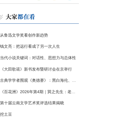
从鲁迅文学奖看创作新趋势
钱文亮：把远行看成了另一次人生
当代小说关键词：对话性、思想力与总体性
《大田歌谣》新书发布暨研讨会在京举行
古典学学者围观《奥德赛》：黑白海伦、佩涅罗佩的别针与神秘入侵者
《百花洲》2026年第4期｜巽之先生：老兵朱向前侧记三题
第十届云南文学艺术奖评选结果揭晓
挖土豆