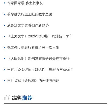
作家回家暖 乡土叙事长
菲尔兹奖得主王虹的数学之路
从鲁迅文学奖看创作新趋势
《上海文学》2026年第8期｜周洁茹：学车
钱文亮：把远行看成了另一次人生
《大田歌谣》新书发布暨研讨会在京举行
当代小说关键词：对话性、思想力与总体性
王世贞写《金瓶梅》的外证与内证