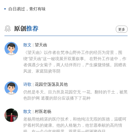
白日易过，青灯有味
更多
散文
|
望天凼
《望天凼》以作者在梵净山野外工作的经历为背景，围
绕“望天凼”这一秘境展开双重叙事。 在野外工作途中，作
者偶遇少女菊子，两人结伴而行，产生朦胧情愫。因赠表
风波、家庭阻挠等阴
诗歌
|
花园空荡荡及其他
仍然是冬天。目力所及花园空无 一花。翻转的干土，被黑
色防护网 遮覆的部分应该播下了花种
散文
|
村医老杨
老杨用他精湛的医疗技术，和他纯洁无瑕的医德，温暖呵
护着村民的健康。他的人格魅力，他甘愿奉献的高尚情
操，在一个少年的眼里，跟星辰一样璀璨夺目。