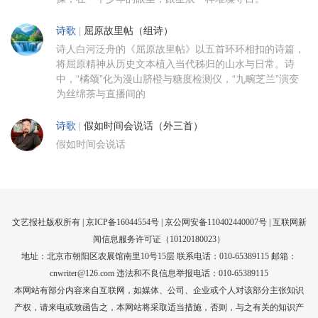
诗歌
|
屈原故里帖（组诗）
诗人白河泛舟的《屈原故里帖》以五首环环相扣的诗篇，
将屈原精神从历史文本植入当代秭归的山水与日常。诗
中，“橘颂”化为漫山脐橙与糖度检测仪，“九畹芝兰”演变
为丝绵茶与直播间的
诗歌
|
假如时间会说话（外三首）
假如时间会说话
文艺报社版权所有 |
京ICP备16044554号
| 京公网安备110402440007号 |
互联网新
闻信息服务许可证（10120180023）
地址：北京市朝阳区农展馆南里10号15层 联系电话：010-65389115 邮箱：
cnwriter@126.com 违法和不良信息举报电话：010-65389115
本网站有部分内容来自互联网，如媒体、公司、企业或个人对该部分主张知识
产权，请来电或致函告之，本网站将采取适当措施，否则，与之有关的知识产