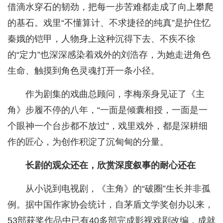
借滴水穿石的韧劲，把每一步苦难都走成了向上攀爬
的基石。戏里“不懂算计、不求捷径的纯真”是护住忆
秦娥的铠甲，人物身上这种沉得下去、不疾不徐
的“定力”也深深感染着戏外的刘浩存，为她走进角色
生命、触摸到角色灵魂打开一条小径。
作为剧集的戏曲总顾问，李梅亲身见证了《主
角》步履不停的八年，“一面是倾囊相授，一面是一
个眼神一个台步都不放过”，戏里戏外，都是深耕细
作的匠心，为创作积淀了沉甸甸的分量。
长剧的观众还在，欣赏深度叙事的耐心还在
从小说到电视剧，《主角》的“破圈”生长并非孤
例。据中国作家协会统计，自茅盾文学奖创办以来，
53部获奖作品中已有40多部完成影视戏剧改编，成就