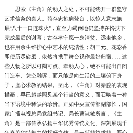
思索《主角》的动人之处，不可能绕开一群坚守
艺术信条的秦人。苟存忠抱病登台，以惊人意志施
展“八十一口连珠火”，直至力竭倒地仍坚持在搀扶下
完成最后的谢幕；古存孝宁愿一身清贫、远走他乡，
也在用余生维护心中艺术的纯洁性；胡三元、花彩香
即便历尽磋磨，依然将携手舞台视作最好归宿……这
些人物之所以可圈可点、牵动人心，绝不可能出自闭
门造车、凭空雕琢，而只能是向生活的土壤俯下身
子，虚心求教的结果。至此，《主角》对秦腔的表现
描摹，早已超越照见某个行当的意义，而召唤着一种
当下语境中稀缺的珍贵。正如中央宣传部副部长，国
家广播电视总局党组书记、局长曹淑敏所言，《主
角》是一部传承弘扬中华优秀传统文化、深刻展现千
年秦腔独特魅力的标杆之作，是一部精益求精、匠心