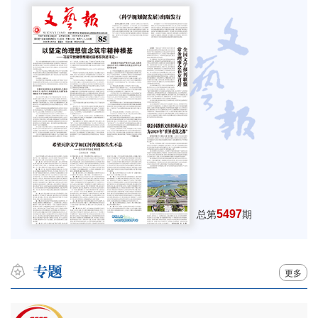
5497
总第
期
更多