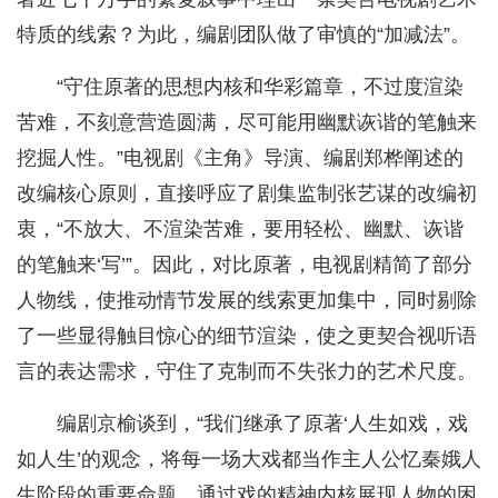
特质的线索？为此，编剧团队做了审慎的“加减法”。
“守住原著的思想内核和华彩篇章，不过度渲染
苦难，不刻意营造圆满，尽可能用幽默诙谐的笔触来
挖掘人性。”电视剧《主角》导演、编剧郑桦阐述的
改编核心原则，直接呼应了剧集监制张艺谋的改编初
衷，“不放大、不渲染苦难，要用轻松、幽默、诙谐
的笔触来‘写’”。因此，对比原著，电视剧精简了部分
人物线，使推动情节发展的线索更加集中，同时剔除
了一些显得触目惊心的细节渲染，使之更契合视听语
言的表达需求，守住了克制而不失张力的艺术尺度。
编剧京榆谈到，“我们继承了原著‘人生如戏，戏
如人生’的观念，将每一场大戏都当作主人公忆秦娥人
生阶段的重要命题，通过戏的精神内核展现人物的困