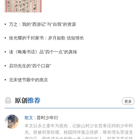
万之：我的“西游记”与“自我”的资源
徐光耀的千封家书：岁月如歌 信短情长
读《晦庵书话》品“四个一点”的真味
启功先生的“四个口袋”
北宋使节眼中的燕京
更多
散文
|
昔时少年行
本文以乡土童年为底色，记叙山村少女贫寒压抑的少年时
光。曾被邻里轻视、校园同伴孤立排挤，唯有埋头苦读支
撑自己，最终成为全村唯一考上初中的人。邻里态度反转