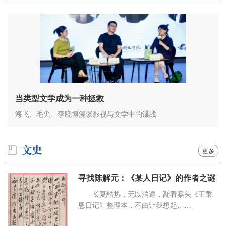
当类型文学成为一种拯救
海飞、毛尖、李晓博漫谈影视与文学中的谍战
更多
寻找陈解元：《某人日记》的作者之谜
长夏酷热，无以消遣，翻看案头《王秉
恩日记》整理本，不由让我想起……