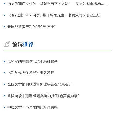
历史为我们提供的，是观照当下的方法——历史题材非虚构写作多人谈
《百花洲》2026年第4期｜巽之先生：老兵朱向前侧记三题
开国战将贺庆积的“争”与“不争”
以坚定的理想信念筑牢精神根基
《科学规划促发展》出版发行
全国文学报刊联盟常务理事会在北京召开
鲁奖访谈 | 蒲隆:像老兵胸前挂"红色英勇勋章"
中拉文学：书页之间的跨洋共鸣