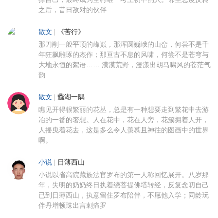
之后，昔日敌对的伙伴
散文
|
《苦行》
那刀削一般平顶的峰巅，那浑圆巍峨的山峦，何尝不是千
年狂飙雕琢的杰作；那亘古不息的风啸，何尝不是苍穹与
大地永恒的絮语…… 漠漠荒野，漫漾出胡马啸风的苍茫气
韵
散文
|
蠡湖一隅
瞧见开得很繁丽的花丛，总是有一种想要走到繁花中去游
冶的一番的奢想。人在花中，花在人旁，花簇拥着人开，
人摇曳着花去，这是多么令人羡慕且神往的图画中的世界
啊。
小说
|
日薄西山
小说以省高院藏族法官罗布的第一人称回忆展开。八岁那
年，失明的奶奶终日执着绕菩提佛塔转经，反复念叨自己
已到日薄西山，执意留住罗布陪伴，不愿他入学；同龄玩
伴丹增顿珠出言刺痛罗