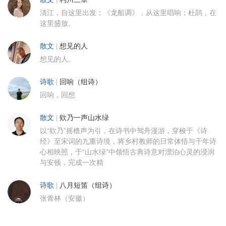
清江，自这里出发；《龙船调》，从这里唱响；杜鹃，在
这里盛放。
散文
|
想见的人
想见的人。
诗歌
|
回响（组诗）
回响，回想
散文
|
欸乃一声山水绿
以“欸乃”摇橹声为引，在诗书中驾舟漫游，穿梭于《诗
经》至宋词的九重诗境，将乡村教师的日常体悟与千年诗
心相映照，于“山水绿”中领悟古典诗意对漂泊心灵的浸润
与安顿，完成一次精
诗歌
|
八月短笛（组诗）
张青林（安徽）