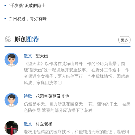
“千岁蘽”识破假隐士
白日易过，青灯有味
更多
散文
|
望天凼
《望天凼》以作者在梵净山野外工作的经历为背景，围
绕“望天凼”这一秘境展开双重叙事。 在野外工作途中，作
者偶遇少女菊子，两人结伴而行，产生朦胧情愫。因赠表
风波、家庭阻挠等阴
诗歌
|
花园空荡荡及其他
仍然是冬天。目力所及花园空无 一花。翻转的干土，被黑
色防护网 遮覆的部分应该播下了花种
散文
|
村医老杨
老杨用他精湛的医疗技术，和他纯洁无瑕的医德，温暖呵