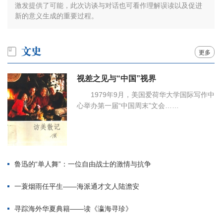
激发提供了可能，此次访谈与对话也可看作理解误读以及促进
新的意义生成的重要过程。
更多
视差之见与“中国”视界
1979年9月，美国爱荷华大学国际写作中
心举办第一届“中国周末”文会……
鲁迅的“单人舞”：一位自由战士的激情与抗争
一蓑烟雨任平生——海派通才文人陆澹安
寻踪海外华夏典籍——读《瀛海寻珍》