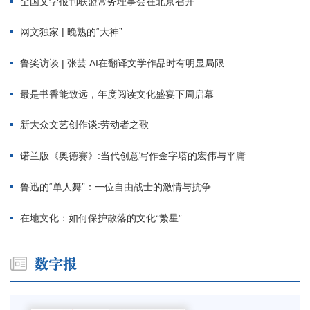
全国文学报刊联盟常务理事会在北京召开
网文独家 | 晚熟的“大神”
鲁奖访谈 | 张芸:AI在翻译文学作品时有明显局限
最是书香能致远，年度阅读文化盛宴下周启幕
新大众文艺创作谈:劳动者之歌
诺兰版《奥德赛》:当代创意写作金字塔的宏伟与平庸
鲁迅的“单人舞”：一位自由战士的激情与抗争
在地文化：如何保护散落的文化“繁星”