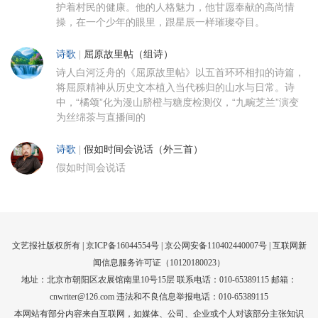
护着村民的健康。他的人格魅力，他甘愿奉献的高尚情
操，在一个少年的眼里，跟星辰一样璀璨夺目。
诗歌
|
屈原故里帖（组诗）
诗人白河泛舟的《屈原故里帖》以五首环环相扣的诗篇，
将屈原精神从历史文本植入当代秭归的山水与日常。诗
中，“橘颂”化为漫山脐橙与糖度检测仪，“九畹芝兰”演变
为丝绵茶与直播间的
诗歌
|
假如时间会说话（外三首）
假如时间会说话
文艺报社版权所有 |
京ICP备16044554号
| 京公网安备110402440007号 |
互联网新
闻信息服务许可证（10120180023）
地址：北京市朝阳区农展馆南里10号15层 联系电话：010-65389115 邮箱：
cnwriter@126.com 违法和不良信息举报电话：010-65389115
本网站有部分内容来自互联网，如媒体、公司、企业或个人对该部分主张知识