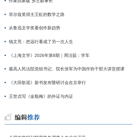
作家回家暖 乡土叙事长
菲尔兹奖得主王虹的数学之路
从鲁迅文学奖看创作新趋势
钱文亮：把远行看成了另一次人生
《上海文学》2026年第8期｜周洁茹：学车
最高人民法院党组书记、院长张军为中国作协干部大讲堂授课
《大田歌谣》新书发布暨研讨会在京举行
王世贞写《金瓶梅》的外证与内证