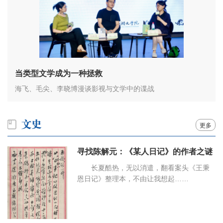
当类型文学成为一种拯救
海飞、毛尖、李晓博漫谈影视与文学中的谍战
更多
寻找陈解元：《某人日记》的作者之谜
长夏酷热，无以消遣，翻看案头《王秉
恩日记》整理本，不由让我想起……