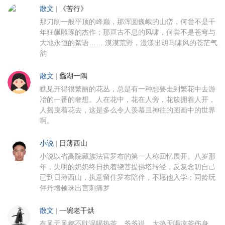
散文
|
《苦行》
那刀削一般平顶的峰巅，那浑圆巍峨的山峦，何尝不是千
年狂飙雕琢的杰作；那亘古不息的风啸，何尝不是苍穹与
大地永恒的絮语…… 漠漠荒野，漫漾出胡马啸风的苍茫气
韵
散文
|
蠡湖一隅
瞧见开得很繁丽的花丛，总是有一种想要走到繁花中去游
冶的一番的奢想。人在花中，花在人旁，花簇拥着人开，
人摇曳着花去，这是多么令人羡慕且神往的图画中的世界
啊。
小说
|
日薄西山
小说以省高院藏族法官罗布的第一人称回忆展开。八岁那
年，失明的奶奶终日执着绕菩提佛塔转经，反复念叨自己
已到日薄西山，执意留住罗布陪伴，不愿他入学；同龄玩
伴丹增顿珠出言刺痛罗
散文
|
一碗老干烘
有风无风都不耽误喝热茶，爷爷说，大热天喝凉茶伤身，