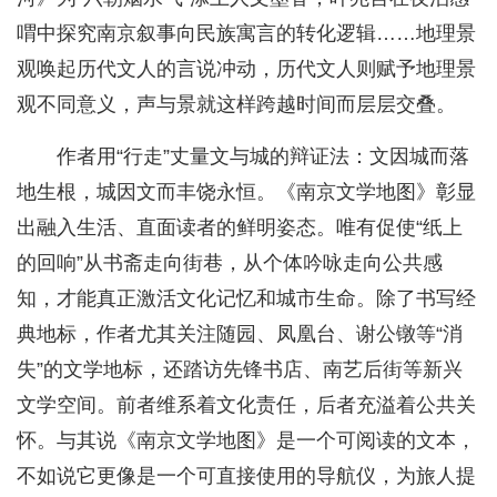
喟中探究南京叙事向民族寓言的转化逻辑……地理景
观唤起历代文人的言说冲动，历代文人则赋予地理景
观不同意义，声与景就这样跨越时间而层层交叠。
作者用“行走”丈量文与城的辩证法：文因城而落
地生根，城因文而丰饶永恒。《南京文学地图》彰显
出融入生活、直面读者的鲜明姿态。唯有促使“纸上
的回响”从书斋走向街巷，从个体吟咏走向公共感
知，才能真正激活文化记忆和城市生命。除了书写经
典地标，作者尤其关注随园、凤凰台、谢公镦等“消
失”的文学地标，还踏访先锋书店、南艺后街等新兴
文学空间。前者维系着文化责任，后者充溢着公共关
怀。与其说《南京文学地图》是一个可阅读的文本，
不如说它更像是一个可直接使用的导航仪，为旅人提