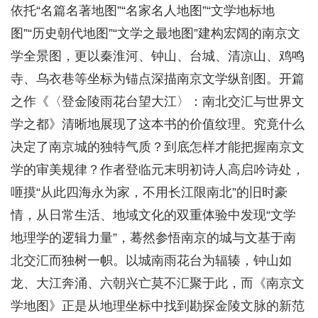
依托“名篇名著地图”“名家名人地图”“文学地标地
图”“历史朝代地图”“文学之最地图”建构宏阔的南京文
学全景图，更以秦淮河、钟山、台城、清凉山、鸡鸣
寺、乌衣巷等坐标为锚点深描南京文学纵剖图。开篇
之作《〈登金陵雨花台望大江〉：南北交汇与世界文
学之都》清晰地展现了这本书的价值纹理。究竟什么
决定了南京城的独特气质？到底怎样才能把握南京文
学的审美规律？作者登临元末明初诗人高启吟诗处，
咂摸“从此四海永为家，不用长江限南北”的旧时豪
情，从日常生活、地域文化的双重体验中发现“文学
地理学的逻辑力量”，蓦然参悟南京的城与文基于南
北交汇而独树一帜。以城南雨花台为辐辏，钟山如
龙、大江奔涌、六朝兴亡莫不汇聚于此，而《南京文
学地图》正是从地理坐标中找到勘探金陵文脉的新范