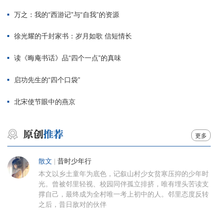
万之：我的“西游记”与“自我”的资源
徐光耀的千封家书：岁月如歌 信短情长
读《晦庵书话》品“四个一点”的真味
启功先生的“四个口袋”
北宋使节眼中的燕京
更多
散文
|
昔时少年行
本文以乡土童年为底色，记叙山村少女贫寒压抑的少年时
光。曾被邻里轻视、校园同伴孤立排挤，唯有埋头苦读支
撑自己，最终成为全村唯一考上初中的人。邻里态度反转
之后，昔日敌对的伙伴