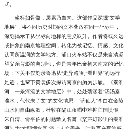
式。
坐标如骨骼，层累乃血肉。这部作品深掘“文学
地层”，将不同历史时期的文本叠放在同一坐标中，
深刻揭示了从坐标向地标的意义跃升。作者将或久远
或抽象的南京地理空间，转化为被记忆、情感、文化
认同所温润的文学地方。浦口火车站不仅是朱自清凝
望父亲背影的离别地，也是青年巴金初来南京的记忆
场；下关不仅刻录鲁迅从“走异路”到“看世界”的远行
足迹，也留下黄裳多次探访南京的匆匆步履。《秦淮
河：一条河流的文学地层》中，处处荡漾着“汤汤秦
淮水，代代未了文”的文化情思。“谪仙人”李白在金陵
山水间自由纵歌，杜牧在隔江夜唱中难抑亡国愤恨，
朱自清、俞平伯的同题散文名篇《桨声灯影里的秦淮
河》为“六朝烟水气”添上人文墨香，叶兆言在夜泊感