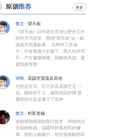
更多
散文
|
望天凼
《望天凼》以作者在梵净山野外工作
的经历为背景，围绕“望天凼”这一秘
境展开双重叙事。 在野外工作途
中，作者偶遇少女菊子，两人结伴而
行，产生朦胧情愫。因赠表风波、家
庭阻挠等阴
诗歌
|
花园空荡荡及其他
仍然是冬天。目力所及花园空无 一
花。翻转的干土，被黑色防护网 遮
覆的部分应该播下了花种
散文
|
村医老杨
老杨用他精湛的医疗技术，和他纯洁
无瑕的医德，温暖呵护着村民的健
康。他的人格魅力，他甘愿奉献的高