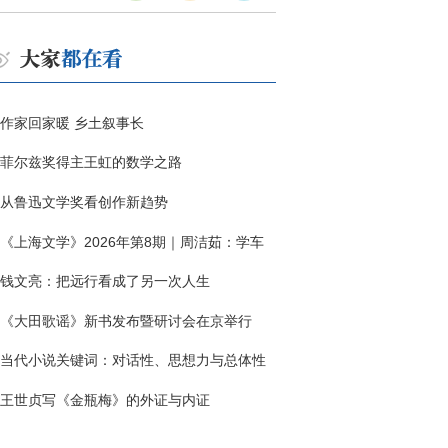
作家回家暖 乡土叙事长
菲尔兹奖得主王虹的数学之路
从鲁迅文学奖看创作新趋势
《上海文学》2026年第8期｜周洁茹：学车
钱文亮：把远行看成了另一次人生
《大田歌谣》新书发布暨研讨会在京举行
当代小说关键词：对话性、思想力与总体性
王世贞写《金瓶梅》的外证与内证