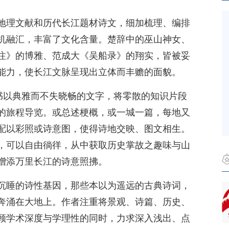
地理文献和历代长江题材诗文，细加梳理、编排
机融汇，丰富了文化含量。楚辞中的巫山神女、
注》的博雅、范成大《吴船录》的翔实，皆被妥
能力，使长江文脉呈现出立体而丰赡的面貌。
全书以典雅而不失晓畅的文字，将零散的知识片段
的旅程导览。或总述梗概，或一城一篇，每地又
配以彩照或诗意图，使得诗地交映、图文相生。
，可以自由徜徉，从中获取历史掌故之趣味与山
增添万里长江的诗意照拂。
沉睡的诗性基因，那些本以为遥远的古典诗词，
奔涌在大地上。作者注重将景观、诗篇、历史、
顾学术深度与学理性的同时，力求深入浅出、点