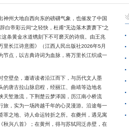
出神州大地自西向东的磅礴气象，也催发了中国
辞白帝彩云间”之轻快，杜甫“无边落木萧萧下”之
都在这条黄金水道镌刻下不可磨灭的诗痕。由王兆
里长江诗意图》（江西人民出版社2026年5月
为节点，以古典诗词为血脉，将万里长江织成一
时空壁垒，邀请读者沿江而下，与历代文人墨
头的唐古拉山脉启程，经丽江、曲靖等边地名
峡天堑激流，下荆楚云梦泽国，历江南小桥流
行旅，实为一场跨越千年的心灵漫游。沿途每一
荟萃之地、诗人命运转折之所。在夔州，遇见寓
《秋兴八首》；在黄州，得与苏轼同泛赤壁，在