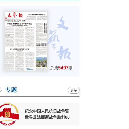
5497
总第
期
更多
纪念中国人民抗日战争暨
世界反法西斯战争胜利80
周年