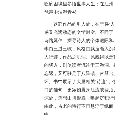
贬谪困境里参悟世事人生；在江州
琶声中泪湿青衫。
这部作品的引人处，在于将“人
感又充满动态的文学时空。不同于
诗路延伸，探寻诗人的个体遭际和
李白三过三峡，风格由飘逸渐入沉
人行迹，作品之肌理、风貌得以迁
的切入，则使读者流连于三游洞、
忘返，又可驻足于八阵碛、古琴台
怀。书中展示了大量相关“诗迹”
口的佳句，更宛如置身江流或登顶
深处，遥想山川形胜，唤起沉积记
由此，古老的诗行不再悬浮于纸面
中。