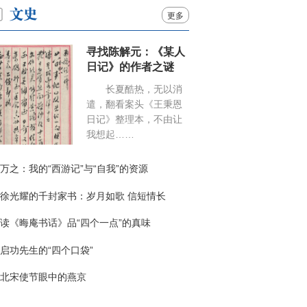
更多
寻找陈解元：《某人
日记》的作者之谜
长夏酷热，无以消
遣，翻看案头《王秉恩
日记》整理本，不由让
我想起……
万之：我的“西游记”与“自我”的资源
徐光耀的千封家书：岁月如歌 信短情长
读《晦庵书话》品“四个一点”的真味
启功先生的“四个口袋”
北宋使节眼中的燕京