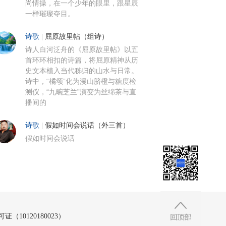
尚情操，在一个少年的眼里，跟星辰
一样璀璨夺目。
诗歌
|
屈原故里帖（组诗）
诗人白河泛舟的《屈原故里帖》以五
首环环相扣的诗篇，将屈原精神从历
史文本植入当代秭归的山水与日常。
诗中，“橘颂”化为漫山脐橙与糖度检
测仪，“九畹芝兰”演变为丝绵茶与直
播间的
诗歌
|
假如时间会说话（外三首）
假如时间会说话
10120180023）