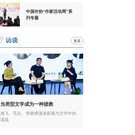
中国作协“作家活动周”系
列专题
更多
当类型文学成为一种拯救
海飞、毛尖、李晓博漫谈影视与文学中的
谍战