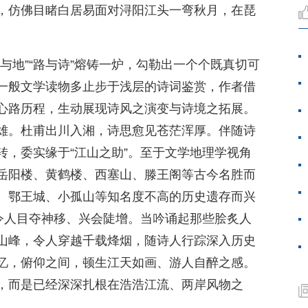
，仿佛目睹白居易面对浔阳江头一弯秋月，在琵
与地”“路与诗”熔铸一炉，勾勒出一个个既真切可
一般文学读物多止步于浅层的诗词鉴赏，作者借
心路历程，生动展现诗风之演变与诗境之拓展。
雄。杜甫出川入湘，诗思愈见苍茫浑厚。伴随诗
转，委实缘于“江山之助”。至于文学地理学视角
岳阳楼、黄鹤楼、西塞山、滕王阁等古今名胜而
、鄂王城、小孤山等知名度不高的历史遗存而兴
，令人目夺神移、兴会陡增。当吟诵起那些脍炙人
山峰，令人穿越千载烽烟，随诗人行踪深入历史
忆，俯仰之间，顿生江天如画、游人自醉之感。
，而是已经深深扎根在浩浩江流、两岸风物之