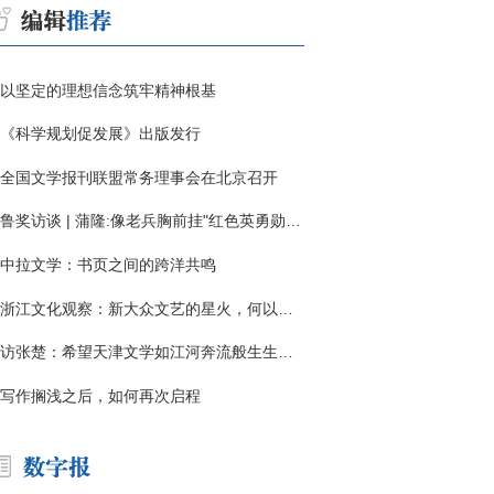
以坚定的理想信念筑牢精神根基
《科学规划促发展》出版发行
全国文学报刊联盟常务理事会在北京召开
鲁奖访谈 | 蒲隆:像老兵胸前挂"红色英勇勋章"
中拉文学：书页之间的跨洋共鸣
浙江文化观察：新大众文艺的星火，何以燎原？
访张楚：希望天津文学如江河奔流般生生不息
写作搁浅之后，如何再次启程