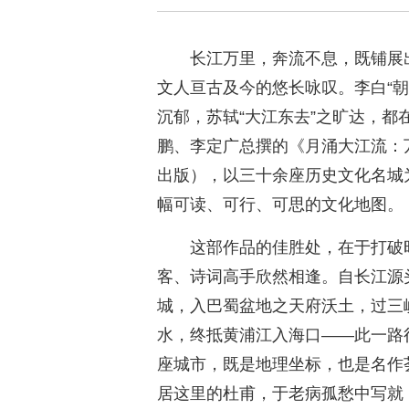
长江万里，奔流不息，既铺展
文人亘古及今的悠长咏叹。李白“朝
沉郁，苏轼“大江东去”之旷达，
鹏、李定广总撰的《月涌大江流：万
出版），以三十余座历史文化名城
幅可读、可行、可思的文化地图。
这部作品的佳胜处，在于打破
客、诗词高手欣然相逢。自长江源
城，入巴蜀盆地之天府沃土，过三
水，终抵黄浦江入海口——此一路
座城市，既是地理坐标，也是名作
居这里的杜甫，于老病孤愁中写就