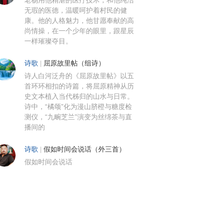
老杨用他精湛的医疗技术，和他纯洁
无瑕的医德，温暖呵护着村民的健
康。他的人格魅力，他甘愿奉献的高
尚情操，在一个少年的眼里，跟星辰
一样璀璨夺目。
诗歌
|
屈原故里帖（组诗）
诗人白河泛舟的《屈原故里帖》以五
首环环相扣的诗篇，将屈原精神从历
史文本植入当代秭归的山水与日常。
诗中，“橘颂”化为漫山脐橙与糖度检
测仪，“九畹芝兰”演变为丝绵茶与直
播间的
诗歌
|
假如时间会说话（外三首）
假如时间会说话