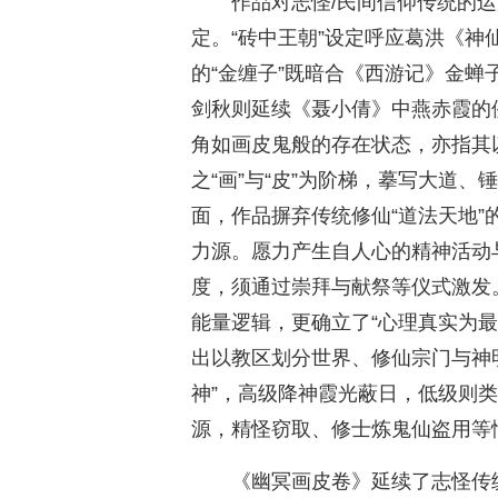
作品对志怪/民间信仰传统的
定。“砖中王朝”设定呼应葛洪《神
的“金缠子”既暗合《西游记》金蝉
剑秋则延续《聂小倩》中燕赤霞的
角如画皮鬼般的存在状态，亦指其以
之“画”与“皮”为阶梯，摹写大道、
面，作品摒弃传统修仙“道法天地”
力源。愿力产生自人心的精神活动
度，须通过崇拜与献祭等仪式激发
能量逻辑，更确立了“心理真实为
出以教区划分世界、修仙宗门与神明
神”，高级降神霞光蔽日，低级则类
源，精怪窃取、修士炼鬼仙盗用等
《幽冥画皮卷》延续了志怪传