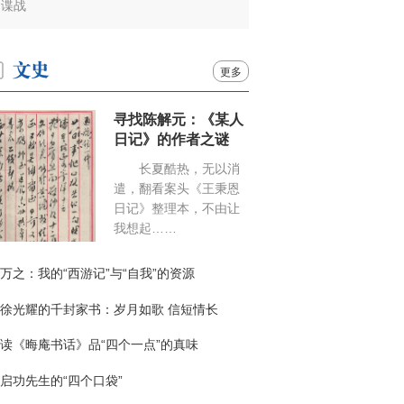
谍战
更多
寻找陈解元：《某人
日记》的作者之谜
长夏酷热，无以消
遣，翻看案头《王秉恩
日记》整理本，不由让
我想起……
万之：我的“西游记”与“自我”的资源
徐光耀的千封家书：岁月如歌 信短情长
读《晦庵书话》品“四个一点”的真味
启功先生的“四个口袋”