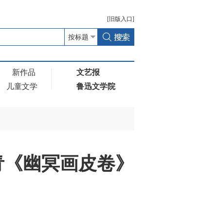
[
旧版
入口]
新作品
文艺报
儿童文学
鲁迅文学院
青《幽冥画皮卷》