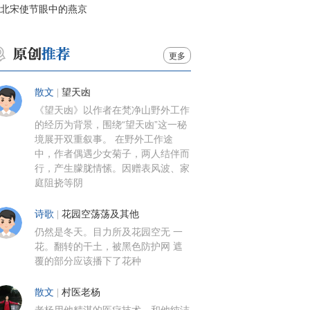
北宋使节眼中的燕京
更多
散文
|
望天凼
《望天凼》以作者在梵净山野外工作
的经历为背景，围绕“望天凼”这一秘
境展开双重叙事。 在野外工作途
中，作者偶遇少女菊子，两人结伴而
行，产生朦胧情愫。因赠表风波、家
庭阻挠等阴
诗歌
|
花园空荡荡及其他
仍然是冬天。目力所及花园空无 一
花。翻转的干土，被黑色防护网 遮
覆的部分应该播下了花种
散文
|
村医老杨