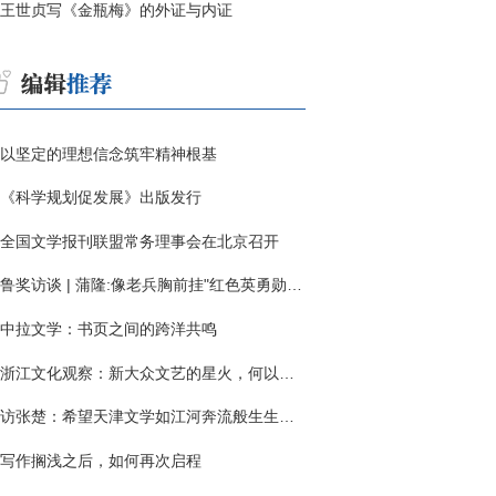
王世贞写《金瓶梅》的外证与内证
以坚定的理想信念筑牢精神根基
《科学规划促发展》出版发行
全国文学报刊联盟常务理事会在北京召开
鲁奖访谈 | 蒲隆:像老兵胸前挂"红色英勇勋章"
中拉文学：书页之间的跨洋共鸣
浙江文化观察：新大众文艺的星火，何以燎原？
访张楚：希望天津文学如江河奔流般生生不息
写作搁浅之后，如何再次启程