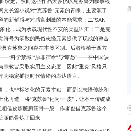
修仙设定。然而这些作品大多仍以克苏鲁为叙事核
网文长篇小说对“克苏鲁”元素的青睐，主要源于
的新鲜感与对感官刺激的本能需求；二“SAN
具象化，成为承载现代性不安的类型语汇；三是克
觉符号为零散的民俗志怪元素提供了现成的整合
与经典克苏鲁之间存在本质区别。后者根植于西方
“科学禁域”“原罪宿命”与“暗恐”——在中国缺
与宗教皆采取实用主义态度，因此“重克”风格只
作为稳定捕捉时代情绪的表达语言。
鲁，也非标签化的元素拼贴，而是以志怪传统和
化再造，将“克苏鲁”化为“画皮”，让本土传统成
李无相借皮炼脏腑筋骨一般，作者也借克苏鲁这个
脏腑筋骨炼了回来。