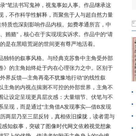
实录”笔法书写鬼神，视鬼事如人事。作品继承这
现，不作科学性解释，而聚焦于人与超自然力量
利性特质也深刻影响作品内核。如费孝通所言，中
、贿赂”，核心在于实现现实诉求。作品中的“请
目的是在黑暗荒诞的世间更有尊严地活着。
品独特的叙事风格。与经典克苏鲁中主角受外部
卷》的主角始终处于内在心理张力之中。区别于
—外界反馈—主角再毫不犹豫地行动”的线性叙
以主角的内视点揣测不可控的外部世界，主角不
围让设定呈现更具层次感：大量细节、伏笔与不
系呈现，而是通过“主角借A发现事实—借B发现
经历两层乃至三层反转，真相依旧朦胧，读者需与
主观感知叙事，突破了图像时代网文依赖视觉想象