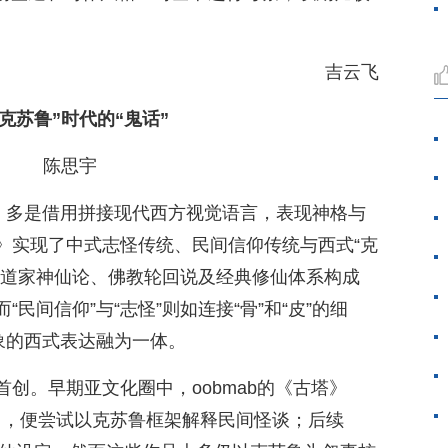
价值。
吉云飞
后克苏鲁”时代的“鬼话”
陈思宇
品，多是借用拼接现代西方视觉语言，表现神格与
》实现了中式志怪传统、民间信仰传统与西式“克
。道家神仙论、佛教轮回说及经典修仙体系构成
而“民间信仰”与“志怪”则如连接“骨”和“皮”的细
象的西式表达融为一体。
创。早期亚文化圈中，oobmab的《古塔》
13），便尝试以克苏鲁框架解释民间怪谈；后续