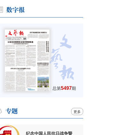
5497
总第
期
更多
纪念中国人民抗日战争暨