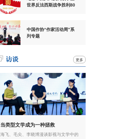
世界反法西斯战争胜利80
周年
中国作协“作家活动周”系
列专题
更多
当类型文学成为一种拯救
海飞、毛尖、李晓博漫谈影视与文学中的