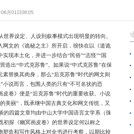
年06月01日08:05
从世界设定、人设到叙事模式出现明显的转向。
引入网文的《诡秘之主》所开启，很快在以《道诡
实现本土化，并进一步结合“民俗”“志怪”“国
，营造出“中式克苏鲁”。如果说“中式克苏鲁”在保
元素替换其肉身，那么“后克苏鲁”时代的网文则
”小说而言，包围人类的只有“不可名状的恐
冥画皮卷》便是“后克苏鲁”时代的重要收获。小说
物的美丽”，既承继中国古典文化和网文传统，又
谈的四篇文章均由中山大学中国语言文学系（珠
既初探《幽冥画皮卷》的世界设定何以称之
人物塑造和写作风格上对全书进行考察，以期比较