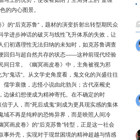
描写上的优势，使读者如附于主角身上的“金缠
角色的内心图景。
卷》的“后克苏鲁”，题材的演变折射出转型期民众
科学进步神话的破灭与线性飞升体系的失效，让
人们初遇理性无法归纳的未知时，如克苏鲁调查
便回归与超自然共存的状态——这种前现代经验
民间日常。《幽冥画皮卷》中，主角被视为邪
化为“鬼话”。从文学史角度看，鬼文化的兴盛往往
、儒学衰微，志怪小说由此勃兴；古代巫觋史
，边缘幻想便成为精神寄托。在不确定的时
取信于人，而“死后成鬼”则成为更具现实感的集体
鬼域不再是纯粹的恐怖异界，而是映照人间冷
幽冥画皮卷》的“后克苏鲁”转型，正是这一社会
叙事外壳，实现对于现世困境的精神超越与情感