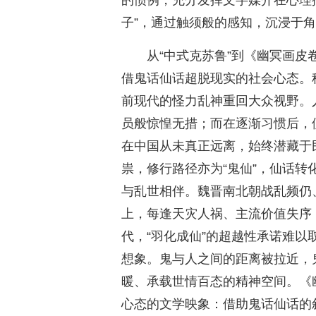
的惯例，充分发挥文字媒介在心理
子”，通过触须般的感知，沉浸于
从“中式克苏鲁”到《幽冥画皮
借鬼话仙话超脱现实的社会心态。
前现代的怪力乱神重回大众视野。
员般惊惶无措；而在逐渐习惯后，
在中国从未真正远离，始终潜藏于
祟，修行路径亦为“鬼仙”，仙话转
与乱世相伴。魏晋南北朝战乱频仍
上，每逢天灾人祸、主流价值失序
代，“羽化成仙”的超越性承诺难以
想象。鬼与人之间的距离被拉近，
暖、承载世情百态的精神空间。《
心态的文学映象：借助鬼话仙话的