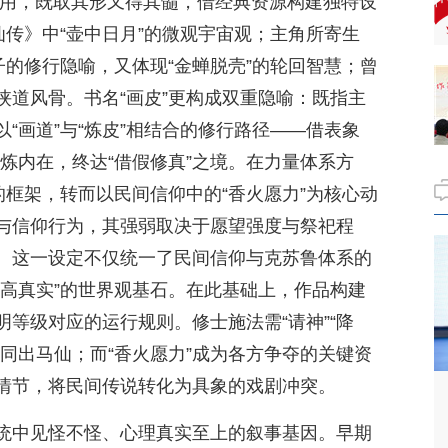
运用，既取其形又得其髓，借经典资源构建独特设
仙传》中“壶中日月”的微观宇宙观；主角所寄生
子的修行隐喻，又体现“金蝉脱壳”的轮回智慧；曾
侠道风骨。书名“画皮”更构成双重隐喻：既指主
“画道”与“炼皮”相结合的修行路径——借表象
锤炼内在，终达“借假修真”之境。在力量体系方
的框架，转而以民间信仰中的“香火愿力”为核心动
与信仰行为，其强弱取决于愿望强度与祭祀程
。这一设定不仅统一了民间信仰与克苏鲁体系的
最高真实”的世界观基石。在此基础上，作品构建
等级对应的运行规则。修士施法需“请神”“降
同出马仙；而“香火愿力”成为各方争夺的关键资
情节，将民间传说转化为具象的戏剧冲突。
统中见怪不怪、心理真实至上的叙事基因。早期