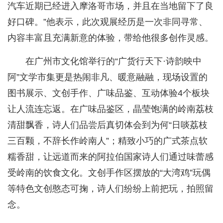
汽车近期已经进入摩洛哥市场，并且在当地留下了良
好口碑。”他表示，此次观展经历是一次非同寻常、
内容丰富且充满新意的体验，带给他很多创作灵感。
在广州市文化馆举行的“广货行天下·诗韵映中
阿”文学市集更是热闹非凡、暖意融融，现场设置的
图书展示、文创手作、广味品鉴、互动体验4个板块
让人流连忘返。在广味品鉴区，晶莹饱满的岭南荔枝
清甜飘香，诗人们品尝后真切体会到为何“日啖荔枝
三百颗，不辞长作岭南人”；精致小巧的广式茶点软
糯香甜，让远道而来的阿拉伯国家诗人们通过味蕾感
受岭南的饮食文化。文创手作区摆放的“大湾鸡”玩偶
等特色文创憨态可掬，诗人们纷纷上前把玩，拍照留
念。