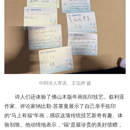
中阿诗人寄语。王泓烨 摄
诗人们还体验了佛山木版年画拓印技艺。叙利亚
作家、评论家纳比勒·苏莱曼展示了自己亲手拓印
的“马上有福”年画，感叹这项传统技艺新奇有趣、体
验别致。他动情地表示，“福”是最珍贵的美好馈赠，