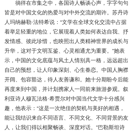
徜徉在市集之中，各国诗人畅谈心声，字字句句
皆是对中国文化的热爱与对中外交流的期许。苏丹诗
人玛纳赫勒·法特希说：“文学在全球文化交流中占据
着举足轻重的地位，它展现着人类如何表达自我、抒
发情感、彼此珍惜，也映照出人类精神世界的成长与
升华，这对于文明互鉴、心灵相通尤为重要。”她表
示，中国的文化底蕴与风土人情别具一格，远远超出
自己的预想，让人印象深刻、心生眷恋。中国人胸襟
开阔、包容豁达，待人友善谦和。她十分期盼今后能
再度来到中国，并计划携家人一同前来旅游参观。叙
利亚诗人穆瓦法格·希贾尔对中国当代文学十分感兴
趣，他表示：“这是一次绝佳的契机与美好的相遇，
能让我结识来自不同语言、不同文化、不同背景的友
人，让我们得以相聚畅谈、深度对话。”巴勒斯坦诗