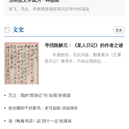
当类型文学成为一种拯救
海飞、毛尖、李晓博漫谈影视与文学中的谍战
更多
寻找陈解元：《某人日记》的作者之谜
长夏酷热，无以消遣，翻看案头《王秉
恩日记》整理本，不由让我想起……
万之：我的“西游记”与“自我”的资源
徐光耀的千封家书：岁月如歌 信短情长
读《晦庵书话》品“四个一点”的真味