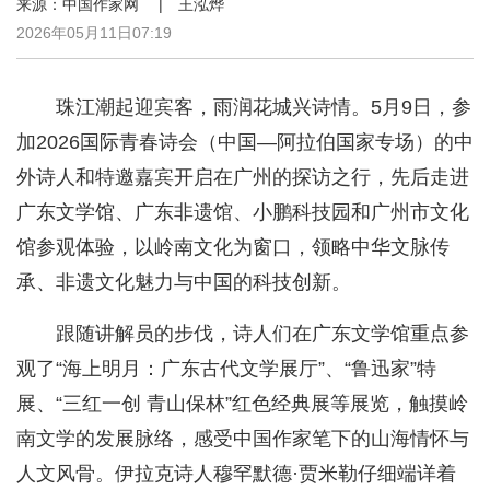
来源：中国作家网 | 王泓烨
2026年05月11日07:19
珠江潮起迎宾客，雨润花城兴诗情。5月9日，参
加2026国际青春诗会（中国—阿拉伯国家专场）的中
外诗人和特邀嘉宾开启在广州的探访之行，先后走进
广东文学馆、广东非遗馆、小鹏科技园和广州市文化
馆参观体验，以岭南文化为窗口，领略中华文脉传
承、非遗文化魅力与中国的科技创新。
跟随讲解员的步伐，诗人们在广东文学馆重点参
观了“海上明月：广东古代文学展厅”、“鲁迅家”特
展、“三红一创 青山保林”红色经典展等展览，触摸岭
南文学的发展脉络，感受中国作家笔下的山海情怀与
人文风骨。伊拉克诗人穆罕默德·贾米勒仔细端详着