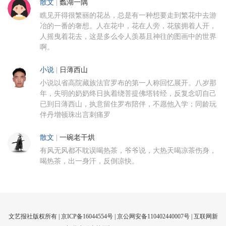
散文
|
蠡湖一隅
瞧见开得很繁丽的花丛，总是有一种想要走到繁花中去游
冶的一番的奢想。人在花中，花在人旁，花簇拥着人开，
人摇曳着花去，这是多么令人羡慕且神往的图画中的世界
啊。
小说
|
日薄西山
小说以省高院藏族法官罗布的第一人称回忆展开。八岁那
年，失明的奶奶终日执着绕菩提佛塔转经，反复念叨自己
已到日薄西山，执意留住罗布陪伴，不愿他入学；同龄玩
伴丹增顿珠出言刺痛罗
散文
|
一碗老干烘
有风无风都不耽误喝热茶，爷爷说，大热天喝凉茶伤身，
喝热茶，出一身汗，反倒凉快。
文艺报社版权所有 |
京ICP备16044554号
| 京公网安备110402440007号 |
互联网新