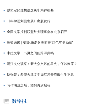
以坚定的理想信念筑牢精神根基
《科学规划促发展》出版发行
全国文学报刊联盟常务理事会在北京召开
鲁奖访谈 | 蒲隆:像老兵胸前挂"红色英勇勋章"
中拉文学：书页之间的跨洋共鸣
浙江文化观察：新大众文艺的星火，何以燎原？
访张楚：希望天津文学如江河奔流般生生不息
写作搁浅之后，如何再次启程