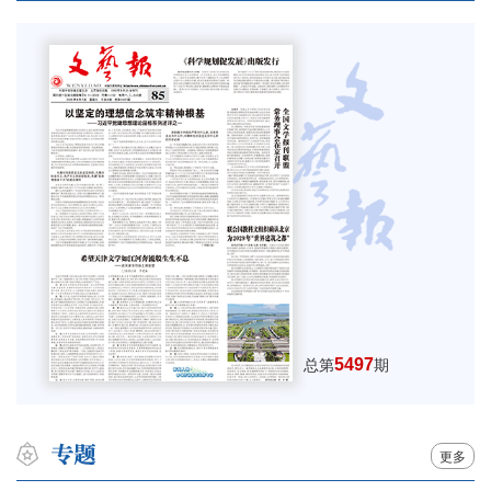
5497
总第
期
更多