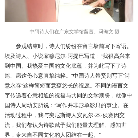
中阿诗人们在广东文学馆留言。冯海文 摄
参观结束时，诗人们纷纷在留言墙前写下寄语。
埃及诗人、小说家穆尼尔·阿提巴写道：“我很高兴来
到中国。我热爱中国的文化底蕴，并为此写下了诗
篇。愿这份心意真挚纯粹。”中国诗人希贤则写下“诗
意永存”这样简短而意蕴悠长的祝愿。不同的语言文
字传递着心意相通的祝福与共同的文学期盼，就像中
国诗人周幼安所说：“写作并非形单影只的事业。在
活动过程中，我与突尼斯诗人安瓦尔·本·侯赛因交
流，我们都认为诗歌赋予我们能量去理解、感知世
界，令来自不同文化的人团结在一起。”