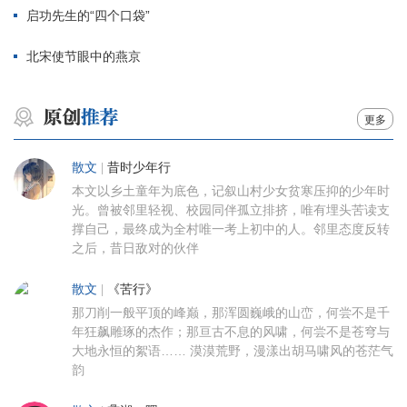
启功先生的“四个口袋”
北宋使节眼中的燕京
更多
散文
|
昔时少年行
本文以乡土童年为底色，记叙山村少女贫寒压抑的少年时
光。曾被邻里轻视、校园同伴孤立排挤，唯有埋头苦读支
撑自己，最终成为全村唯一考上初中的人。邻里态度反转
之后，昔日敌对的伙伴
散文
|
《苦行》
那刀削一般平顶的峰巅，那浑圆巍峨的山峦，何尝不是千
年狂飙雕琢的杰作；那亘古不息的风啸，何尝不是苍穹与
大地永恒的絮语…… 漠漠荒野，漫漾出胡马啸风的苍茫气
韵