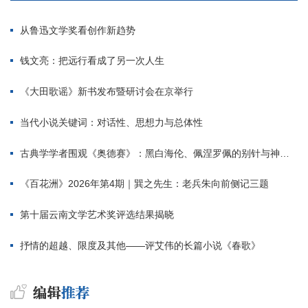
从鲁迅文学奖看创作新趋势
钱文亮：把远行看成了另一次人生
《大田歌谣》新书发布暨研讨会在京举行
当代小说关键词：对话性、思想力与总体性
古典学学者围观《奥德赛》：黑白海伦、佩涅罗佩的别针与神秘入侵者
《百花洲》2026年第4期｜巽之先生：老兵朱向前侧记三题
第十届云南文学艺术奖评选结果揭晓
抒情的超越、限度及其他——评艾伟的长篇小说《春歌》