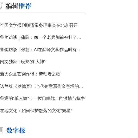
全国文学报刊联盟常务理事会在北京召开
鲁奖访谈 | 蒲隆：像一个老兵胸前被挂了一枚“红色英勇勋章”
鲁奖访谈 | 张芸：AI在翻译文学作品时有明显局限
网文独家 | 晚熟的“大神”
新大众文艺创作谈：劳动者之歌
诺兰版《奥德赛》:当代创意写作金字塔的宏伟与平庸
鲁迅的“单人舞”：一位自由战士的激情与抗争
在地文化：如何保护散落的文化“繁星”