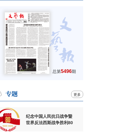
5496
总第
期
更多
纪念中国人民抗日战争暨
世界反法西斯战争胜利80
周年