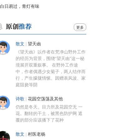
白日易过，青灯有味
更多
散文
|
望天凼
《望天凼》以作者在梵净山野外工作
的经历为背景，围绕“望天凼”这一秘
境展开双重叙事。 在野外工作途
中，作者偶遇少女菊子，两人结伴而
行，产生朦胧情愫。因赠表风波、家
庭阻挠等阴
诗歌
|
花园空荡荡及其他
仍然是冬天。目力所及花园空无 一
花。翻转的干土，被黑色防护网 遮
覆的部分应该播下了花种
散文
|
村医老杨