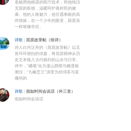
老杨用他精湛的医疗技术，和他纯洁
无瑕的医德，温暖呵护着村民的健
康。他的人格魅力，他甘愿奉献的高
尚情操，在一个少年的眼里，跟星辰
一样璀璨夺目。
诗歌
|
屈原故里帖（组诗）
诗人白河泛舟的《屈原故里帖》以五
首环环相扣的诗篇，将屈原精神从历
史文本植入当代秭归的山水与日常。
诗中，“橘颂”化为漫山脐橙与糖度检
测仪，“九畹芝兰”演变为丝绵茶与直
播间的
诗歌
|
假如时间会说话（外三首）
假如时间会说话