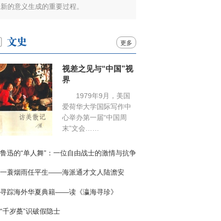
新的意义生成的重要过程。
更多
视差之见与“中国”视
界
1979年9月，美国
爱荷华大学国际写作中
心举办第一届“中国周
末”文会……
鲁迅的“单人舞”：一位自由战士的激情与抗争
一蓑烟雨任平生——海派通才文人陆澹安
寻踪海外华夏典籍——读《瀛海寻珍》
“千岁蘽”识破假隐士