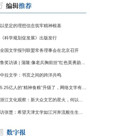
以坚定的理想信念筑牢精神根基
《科学规划促发展》出版发行
全国文学报刊联盟常务理事会在北京召开
鲁奖访谈 | 蒲隆:像老兵胸前挂"红色英勇勋章"
中拉文学：书页之间的跨洋共鸣
5.25亿人的“精神食粮”升级了，网络文学有了哪些新变化？
浙江文化观察：新大众文艺的星火，何以燎原？
访张楚：希望天津文学如江河奔流般生生不息