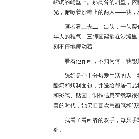
嶙峋的峭壁上。那高耸的峭壁，依
光，俯瞰着沙滩上的两人——我，
画者看上去二十出头，一头栗
年人的稚气。三脚画架插在沙滩里
刻不停地舞动着。
看着他作画，不知为何，我想
陈妤是个十分热爱生活的人。
酸奶和烤制面包，并送给邻居们品
和彩笔、贴画，制作信息荷载率很低
善的时代，她仍旧喜欢用画笔和纸
我看了看画者的双手，每只手
处。