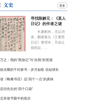
更多
寻找陈解元：《某人
日记》的作者之谜
长夏酷热，无以消
遣，翻看案头《王秉恩
日记》整理本，不由让
我想起……
万之：我的“西游记”与“自我”的资源
徐光耀的千封家书：岁月如歌 信短情长
读《晦庵书话》品“四个一点”的真味
启功先生的“四个口袋”
北宋使节眼中的燕京