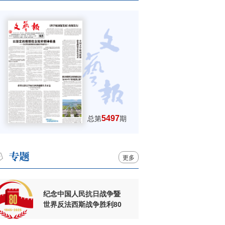
5497
总第
期
更多
纪念中国人民抗日战争暨
世界反法西斯战争胜利80
周年