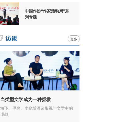
中国作协“作家活动周”系
列专题
更多
当类型文学成为一种拯救
海飞、毛尖、李晓博漫谈影视与文学中的
谍战