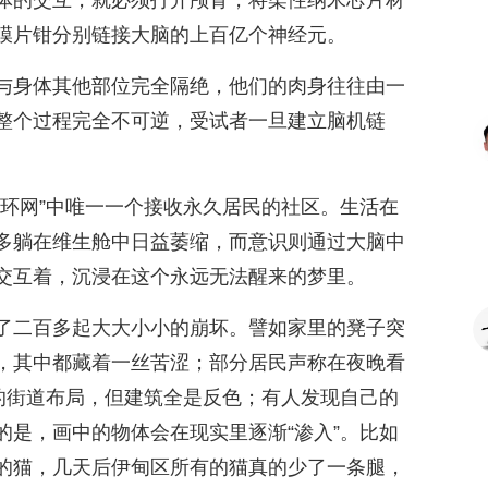
体的交互，就必须打开颅骨，将柔性纳米芯片材
膜片钳分别链接大脑的上百亿个神经元。
与身体其他部位完全隔绝，他们的肉身往往由一
整个过程完全不可逆，受试者一旦建立脑机链
界环网”中唯一一个接收永久居民的社区。生活在
多躺在维生舱中日益萎缩，而意识则通过大脑中
交互着，沉浸在这个永远无法醒来的梦里。
了二百多起大大小小的崩坏。譬如家里的凳子突
，其中都藏着一丝苦涩；部分居民声称在夜晚看
同的街道布局，但建筑全是反色；有人发现自己的
的是，画中的物体会在现实里逐渐“渗入”。比如
的猫，几天后伊甸区所有的猫真的少了一条腿，