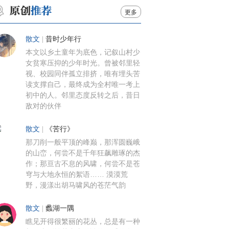
更多
散文
|
昔时少年行
本文以乡土童年为底色，记叙山村少
女贫寒压抑的少年时光。曾被邻里轻
视、校园同伴孤立排挤，唯有埋头苦
读支撑自己，最终成为全村唯一考上
初中的人。邻里态度反转之后，昔日
敌对的伙伴
散文
|
《苦行》
那刀削一般平顶的峰巅，那浑圆巍峨
的山峦，何尝不是千年狂飙雕琢的杰
作；那亘古不息的风啸，何尝不是苍
穹与大地永恒的絮语…… 漠漠荒
野，漫漾出胡马啸风的苍茫气韵
散文
|
蠡湖一隅
瞧见开得很繁丽的花丛，总是有一种