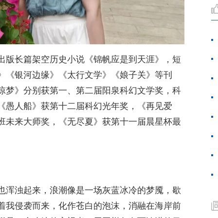
出版长篇架空历史小说《锦帆应是到天涯》，短
》《银河边缘》《太行文学》《娘子关》等刊
惊梦》分别获第一、第二届阳泉科幻文学奖，科
《愚人船》获第十二届科幻光年奖，《再见爱
班未来大师奖，《无尽夏》获第十一届晨星杯最
也浑浊起来，浪潮像是一场灰蓝冰冷的梦魇，歇
着我侵袭而来，化作苍白的泡沫，消融在海岸前