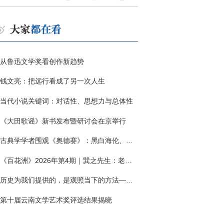
从鲁迅文学奖看创作新趋势
钱文亮：把远行看成了另一次人生
当代小说关键词：对话性、思想力与总体性
《大田歌谣》新书发布暨研讨会在京举行
古典学学者围观《奥德赛》：黑白海伦、佩涅罗佩的别针与神秘入侵者
《百花洲》2026年第4期｜巽之先生：老兵朱向前侧记三题
历史为我们提供的，是观照当下的方法——历史题材非虚构写作多人谈
第十届云南文学艺术奖评选结果揭晓