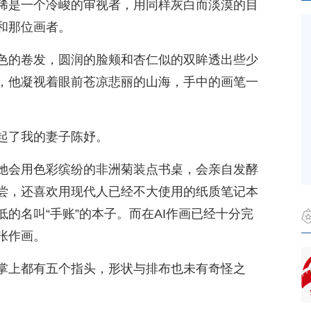
稀是一个冷峻的审视者，用同样灰白而淡漠的目
和那位画者。
色的卷发，圆润的脸颊和杏仁似的双眸透出些少
，他凝视着眼前苍凉悲丽的山海，手中的画笔一
起了我的妻子陈妤。
她会用色彩缤纷的非洲菊装点书桌，会亲自发酵
尝，还喜欢用现代人已经不大使用的纸质笔记本
的名叫“手账”的本子。而在AI作画已经十分完
张作画。
掌上都有五个指头，形状与排布也未有奇怪之