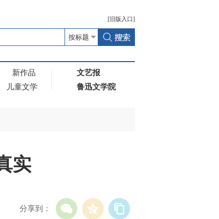
[
旧版
入口]
新作品
文艺报
儿童文学
鲁迅文学院
真实
分享到：