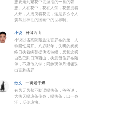
想要走到繁花中去游冶的一番的奢
想。人在花中，花在人旁，花簇拥着
人开，人摇曳着花去，这是多么令人
羡慕且神往的图画中的世界啊。
小说
|
日薄西山
小说以省高院藏族法官罗布的第一人
称回忆展开。八岁那年，失明的奶奶
终日执着绕菩提佛塔转经，反复念叨
自己已到日薄西山，执意留住罗布陪
伴，不愿他入学；同龄玩伴丹增顿珠
出言刺痛罗
散文
|
一碗老干烘
有风无风都不耽误喝热茶，爷爷说，
大热天喝凉茶伤身，喝热茶，出一身
汗，反倒凉快。