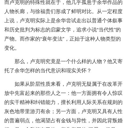
而卢克明的特殊性就在于，他几乎孤悬于余华作品的
人物长廊，与徐福贵们形成了鲜明对比。从一定程度
上说，卢克明实际上是余华尝试走出以普通个体叙事
和历史批判为标志的启蒙文学，追求小说“当代性”的
产物。而作家的“衰年变法”，正始于这种人物类型的
变化。
那么，卢克明究竟是一个什么样的人物？他又寄
托了余华怎样的当代意识和现实关怀？
如果从阶层性质来看，卢克明无疑属于在改革开
放中先富起来的那些人之一：他一方面拥有令人惊叹
的实干精神和纠错能力，擅长利用人际关系在规则的
灰色地带里游刃有余；另一方面，卢克明又具有人性
的普遍弱点，他渴望占有金钱与异性，并因此背叛婚