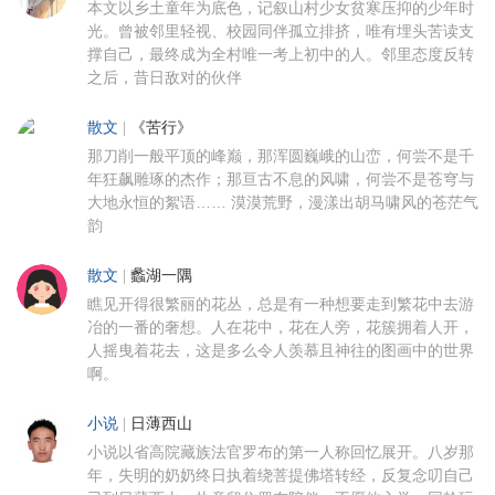
本文以乡土童年为底色，记叙山村少女贫寒压抑的少年时
光。曾被邻里轻视、校园同伴孤立排挤，唯有埋头苦读支
撑自己，最终成为全村唯一考上初中的人。邻里态度反转
之后，昔日敌对的伙伴
散文
|
《苦行》
那刀削一般平顶的峰巅，那浑圆巍峨的山峦，何尝不是千
年狂飙雕琢的杰作；那亘古不息的风啸，何尝不是苍穹与
大地永恒的絮语…… 漠漠荒野，漫漾出胡马啸风的苍茫气
韵
散文
|
蠡湖一隅
瞧见开得很繁丽的花丛，总是有一种想要走到繁花中去游
冶的一番的奢想。人在花中，花在人旁，花簇拥着人开，
人摇曳着花去，这是多么令人羡慕且神往的图画中的世界
啊。
小说
|
日薄西山
小说以省高院藏族法官罗布的第一人称回忆展开。八岁那
年，失明的奶奶终日执着绕菩提佛塔转经，反复念叨自己