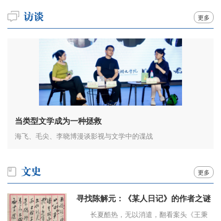
更多
当类型文学成为一种拯救
海飞、毛尖、李晓博漫谈影视与文学中的谍战
更多
寻找陈解元：《某人日记》的作者之谜
长夏酷热，无以消遣，翻看案头《王秉