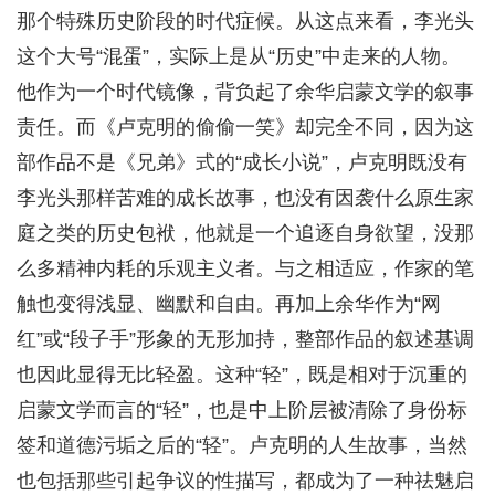
那个特殊历史阶段的时代症候。从这点来看，李光头
这个大号“混蛋”，实际上是从“历史”中走来的人物。
他作为一个时代镜像，背负起了余华启蒙文学的叙事
责任。而《卢克明的偷偷一笑》却完全不同，因为这
部作品不是《兄弟》式的“成长小说”，卢克明既没有
李光头那样苦难的成长故事，也没有因袭什么原生家
庭之类的历史包袱，他就是一个追逐自身欲望，没那
么多精神内耗的乐观主义者。与之相适应，作家的笔
触也变得浅显、幽默和自由。再加上余华作为“网
红”或“段子手”形象的无形加持，整部作品的叙述基调
也因此显得无比轻盈。这种“轻”，既是相对于沉重的
启蒙文学而言的“轻”，也是中上阶层被清除了身份标
签和道德污垢之后的“轻”。卢克明的人生故事，当然
也包括那些引起争议的性描写，都成为了一种祛魅启