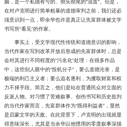
姻，是一个私德有亏的、彻头彻尾的“混蛋”。但是，
在对卢克明进行简单粗暴的道德审判之前，我们还必
须意识到一点，即余华也许是真正让先富群体被文学
书写所“看见”的作家。
事实上，受文学现代性传统和道德意识的影响，
当代作家在写到改革开放后形成的先富群体时，总是
会对其进行不同程度的“污名化”处理：在很多作品
中，这些别人眼中的“投机分子”，要么道德沦丧，是
极端的利己主义者；要么追名逐利，为攫取财富和权
力不择手段。简言之，他们是站在普通民众对立面的
反派人物。对习惯了苦难叙事、创伤书写和历史批判
的当代作家而言，先富群体作为“既得利益者”，显然
是启蒙文学的天敌。在此背景下，卢克明的出现就显
得意味深长，尤其是当余华以他惯用的零度叙事深描