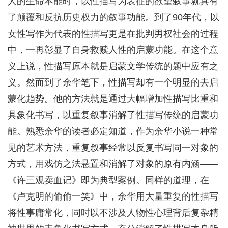
人的生命本能时，以性描写为表征的欲望叙事就具有
了颠覆和反抗历史权力的叙事功能。到了90年代，以
女性写作为代表的性描写更是在批判男权社会的过程
中，一再彰显了自身救赎人性的启蒙功能。在这个意
义上说，性描写原本就是启蒙文学传统的题中应有之
义。然而到了余华笔下，性描写却有一个明显的去启
蒙化趋势。他的方法就是通过大幅增加性描写比重和
具象化书写，以重复叙事消解了性描写传统的启蒙功
能。熟悉余华的读者必定知道，作为余华小说一种常
见的艺术方法，重复叙事经常以反复书写同一对象的
方式，用戏仿之法悬置和消解了对象的原有内涵——
《许三观卖血记》即为典型案例。同样的道理，在
《卢克明的偷偷一笑》中，余华用大量重复的性描写
将性事庸常化，同时以不涉及人物性心理背后复杂精