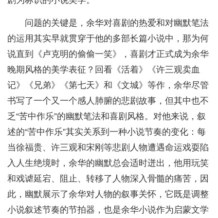
剧为标识的小说美学。
问题的关键是，余华对喜剧的热爱和对幽默笔法
的运用其实早就贯穿于他的多部长篇小说中，那为何
说直到《卢克明的偷偷一笑》，喜剧才正式成为余华
晚期风格的美学表征？回看《活着》《许三观卖血
记》《兄弟》《第七天》和《文城》等作，余华尽管
书写了一个又一个感人肺腑的悲剧故事，但其中也不
乏“苦中作乐”的幽默笔法和喜剧风格。对他来说，叙
述的“苦中作乐”其实关系到一种小说节奏的变化：每
当徐福贵、许三观和宋刚等悲剧人物遭遇命运戏耍陷
入人生绝境时，余华的幽默总会适时迸出，他用玩笑
和戏谑延宕、阻止、转移了人物深入骨髓的痛苦，因
此，幽默展示了余华对人物的叙事关怀，它既是调整
小说叙述节奏的节拍器，也是余华小说作为启蒙文学