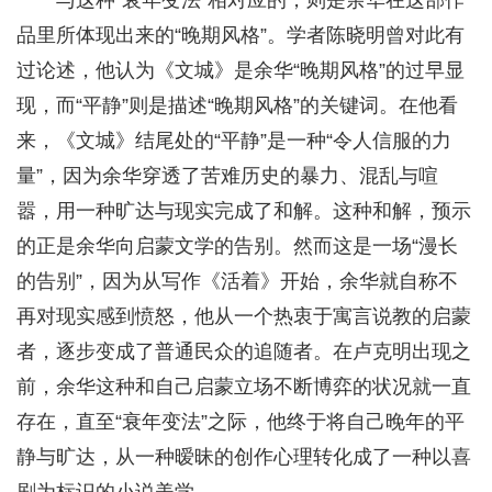
与这种“衰年变法”相对应的，则是余华在这部作
品里所体现出来的“晚期风格”。学者陈晓明曾对此有
过论述，他认为《文城》是余华“晚期风格”的过早显
现，而“平静”则是描述“晚期风格”的关键词。在他看
来，《文城》结尾处的“平静”是一种“令人信服的力
量”，因为余华穿透了苦难历史的暴力、混乱与喧
嚣，用一种旷达与现实完成了和解。这种和解，预示
的正是余华向启蒙文学的告别。然而这是一场“漫长
的告别”，因为从写作《活着》开始，余华就自称不
再对现实感到愤怒，他从一个热衷于寓言说教的启蒙
者，逐步变成了普通民众的追随者。在卢克明出现之
前，余华这种和自己启蒙立场不断博弈的状况就一直
存在，直至“衰年变法”之际，他终于将自己晚年的平
静与旷达，从一种暧昧的创作心理转化成了一种以喜