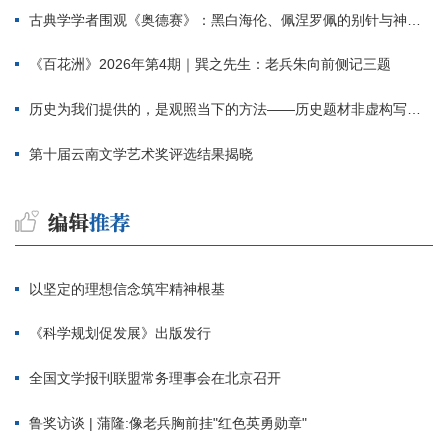
古典学学者围观《奥德赛》：黑白海伦、佩涅罗佩的别针与神秘入侵者
《百花洲》2026年第4期｜巽之先生：老兵朱向前侧记三题
历史为我们提供的，是观照当下的方法——历史题材非虚构写作多人谈
第十届云南文学艺术奖评选结果揭晓
以坚定的理想信念筑牢精神根基
《科学规划促发展》出版发行
全国文学报刊联盟常务理事会在北京召开
鲁奖访谈 | 蒲隆:像老兵胸前挂"红色英勇勋章"