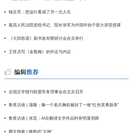
钱文亮：把远行看成了另一次人生
最高人民法院党组书记、院长张军为中国作协干部大讲堂授课
《大田歌谣》新书发布暨研讨会在京举行
王世贞写《金瓶梅》的外证与内证
全国文学报刊联盟常务理事会在北京召开
鲁奖访谈 | 蒲隆：像一个老兵胸前被挂了一枚“红色英勇勋章”
鲁奖访谈 | 张芸：AI在翻译文学作品时有明显局限
网文独家 | 晚熟的“大神”