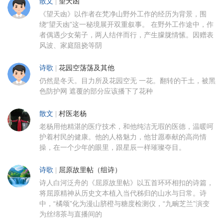
散文
|
望天凼
《望天凼》以作者在梵净山野外工作的经历为背景，围
绕“望天凼”这一秘境展开双重叙事。 在野外工作途中，作
者偶遇少女菊子，两人结伴而行，产生朦胧情愫。因赠表
风波、家庭阻挠等阴
诗歌
|
花园空荡荡及其他
仍然是冬天。目力所及花园空无 一花。翻转的干土，被黑
色防护网 遮覆的部分应该播下了花种
散文
|
村医老杨
老杨用他精湛的医疗技术，和他纯洁无瑕的医德，温暖呵
护着村民的健康。他的人格魅力，他甘愿奉献的高尚情
操，在一个少年的眼里，跟星辰一样璀璨夺目。
诗歌
|
屈原故里帖（组诗）
诗人白河泛舟的《屈原故里帖》以五首环环相扣的诗篇，
将屈原精神从历史文本植入当代秭归的山水与日常。诗
中，“橘颂”化为漫山脐橙与糖度检测仪，“九畹芝兰”演变
为丝绵茶与直播间的