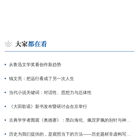
从鲁迅文学奖看创作新趋势
钱文亮：把远行看成了另一次人生
当代小说关键词：对话性、思想力与总体性
《大田歌谣》新书发布暨研讨会在京举行
古典学学者围观《奥德赛》：黑白海伦、佩涅罗佩的别针与神秘入侵者
历史为我们提供的，是观照当下的方法——历史题材非虚构写作多人谈