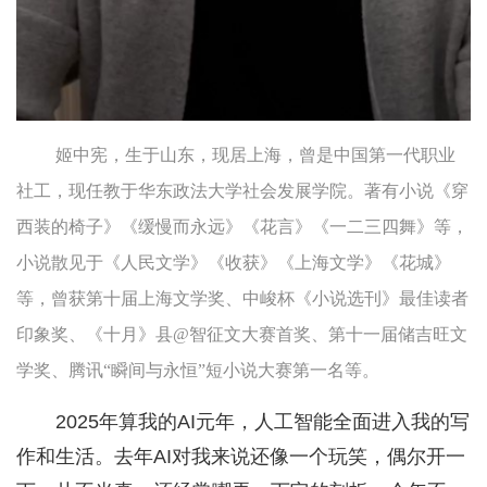
姬中宪，生于山东，现居上海，曾是中国第一代职业
社工，现任教于华东政法大学社会发展学院。著有小说《穿
西装的椅子》《缓慢而永远》《花言》《一二三四舞》等，
小说散见于《人民文学》《收获》《上海文学》《花城》
等，曾获第十届上海文学奖、中峻杯《小说选刊》最佳读者
印象奖、《十月》县@智征文大赛首奖、第十一届储吉旺文
学奖、腾讯“瞬间与永恒”短小说大赛第一名等。
2025年算我的AI元年，人工智能全面进入我的写
作和生活。去年AI对我来说还像一个玩笑，偶尔开一