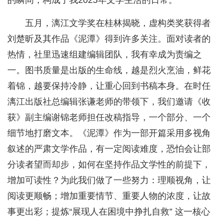
的瞬间，构成了我2025年文学生活的日常。
五月，漓江文学奖在桂林揭晓，虚构类奖获得者
刘楚昕及其作品《泥潭》得到许多关注。面对读者的
热情，社里迅速组建编辑团队，我有幸成为责编之
一。图书质量是出版的生命线，越是烈火烹油，鲜花
着锦，越要保持冷静，让重心回到书稿本身。在时任
漓江出版社总编辑张谦老师的带领下，我们邀请《收
获》副主编谢锦老师担任改稿指导，一个部分、一个
细节地打磨文本。《泥潭》作为一部开篇采用多视角
叙述的严肃文学作品，有一定阅读难度，恐怕会让部
分读者望而却步，如何在坚持作品文学性的前提下，
增加可读性？为此我们做了一些努力：理顺视角，让
阅读更顺畅；增加重要情节、重要人物的浓度，让故
事更出彩；提炼“展现人在困境中挣扎自救” 这一核心