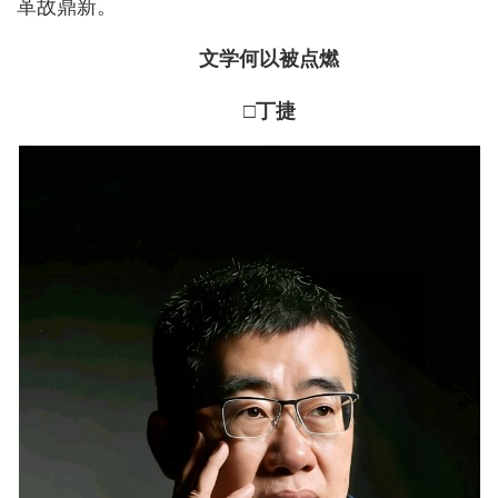
革故鼎新。
文学何以被点燃
□丁捷