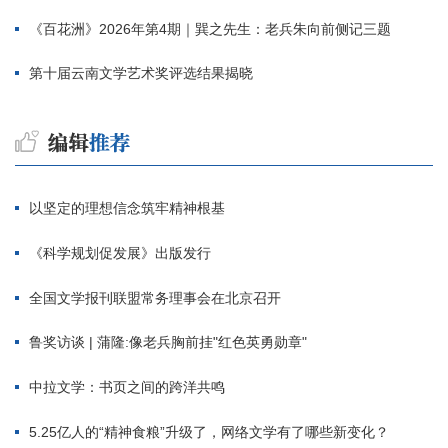
《百花洲》2026年第4期｜巽之先生：老兵朱向前侧记三题
第十届云南文学艺术奖评选结果揭晓
以坚定的理想信念筑牢精神根基
《科学规划促发展》出版发行
全国文学报刊联盟常务理事会在北京召开
鲁奖访谈 | 蒲隆:像老兵胸前挂"红色英勇勋章"
中拉文学：书页之间的跨洋共鸣
5.25亿人的“精神食粮”升级了，网络文学有了哪些新变化？