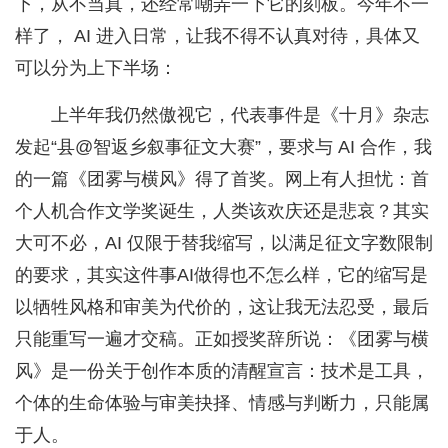
下，从不当真，还经常嘲弄一下它的刻板。今年不一
样了， AI 进入日常，让我不得不认真对待，具体又
可以分为上下半场：
上半年我仍然傲视它，代表事件是《十月》杂志
发起“县@智返乡叙事征文大赛”，要求与 AI 合作，我
的一篇《团雾与横风》得了首奖。网上有人担忧：首
个人机合作文学奖诞生，人类该欢庆还是悲哀？其实
大可不必，AI 仅限于替我缩写，以满足征文字数限制
的要求，其实这件事AI做得也不怎么样，它的缩写是
以牺牲风格和审美为代价的，这让我无法忍受，最后
只能重写一遍才交稿。正如授奖辞所说：《团雾与横
风》是一份关于创作本质的清醒宣言：技术是工具，
个体的生命体验与审美抉择、情感与判断力，只能属
于人。