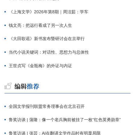
《上海文学》2026年第8期｜周洁茹：学车
钱文亮：把远行看成了另一次人生
《大田歌谣》新书发布暨研讨会在京举行
当代小说关键词：对话性、思想力与总体性
王世贞写《金瓶梅》的外证与内证
全国文学报刊联盟常务理事会在北京召开
鲁奖访谈 | 蒲隆：像一个老兵胸前被挂了一枚“红色英勇勋章”
鲁奖访谈 | 张芸：AI在翻译文学作品时有明显局限