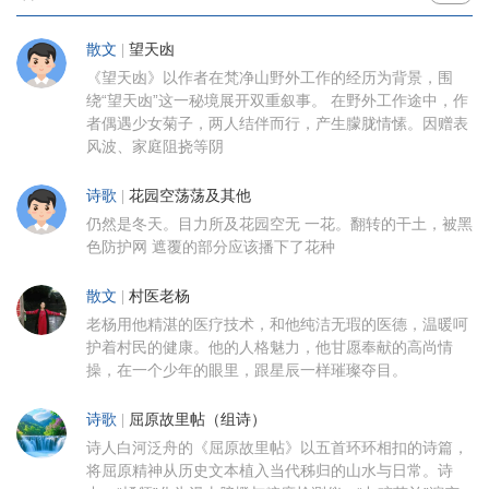
散文
|
望天凼
《望天凼》以作者在梵净山野外工作的经历为背景，围
绕“望天凼”这一秘境展开双重叙事。 在野外工作途中，作
者偶遇少女菊子，两人结伴而行，产生朦胧情愫。因赠表
风波、家庭阻挠等阴
诗歌
|
花园空荡荡及其他
仍然是冬天。目力所及花园空无 一花。翻转的干土，被黑
色防护网 遮覆的部分应该播下了花种
散文
|
村医老杨
老杨用他精湛的医疗技术，和他纯洁无瑕的医德，温暖呵
护着村民的健康。他的人格魅力，他甘愿奉献的高尚情
操，在一个少年的眼里，跟星辰一样璀璨夺目。
诗歌
|
屈原故里帖（组诗）
诗人白河泛舟的《屈原故里帖》以五首环环相扣的诗篇，
将屈原精神从历史文本植入当代秭归的山水与日常。诗