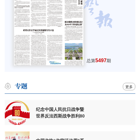
5497
总第
期
更多
纪念中国人民抗日战争暨
世界反法西斯战争胜利80
周年